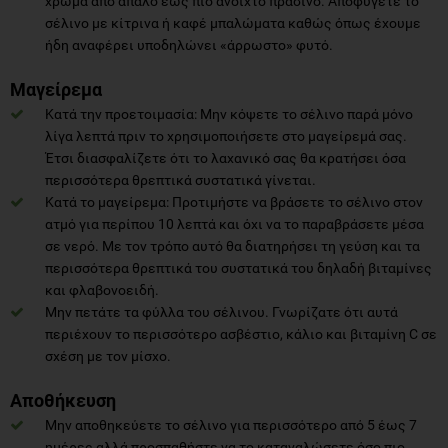
χρώμα από απαλό έως πιο ανοιχτό πράσινο. Αποφύγετε το
σέλινο με κίτρινα ή καφέ μπαλώματα καθώς όπως έχουμε
ήδη αναφέρει υποδηλώνει «άρρωστο» φυτό.
Μαγείρεμα
Κατά την προετοιμασία: Μην κόψετε το σέλινο παρά μόνο
λίγα λεπτά πριν το χρησιμοποιήσετε στο μαγείρεμά σας.
Έτσι διασφαλίζετε ότι το λαχανικό σας θα κρατήσει όσα
περισσότερα θρεπτικά συστατικά γίνεται.
Κατά το μαγείρεμα: Προτιμήστε να βράσετε το σέλινο στον
ατμό για περίπου 10 λεπτά και όχι να το παραβράσετε μέσα
σε νερό. Με τον τρόπο αυτό θα διατηρήσει τη γεύση και τα
περισσότερα θρεπτικά του συστατικά του δηλαδή βιταμίνες
και φλαβονοειδή.
Μην πετάτε τα φύλλα του σέλινου. Γνωρίζατε ότι αυτά
περιέχουν το περισσότερο ασβέστιο, κάλιο και βιταμίνη C σε
σχέση με τον μίσχο.
Αποθήκευση
Μην αποθηκεύετε το σέλινο για περισσότερο από 5 έως 7
ημέρες αλλά προσπαθήστε να το καταναλώσετε όσο πιο