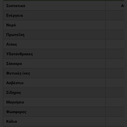
Συστατικό
Ανά
Ενέργεια
1
Νερό
9
Πρωτεΐνη
0
Λίπος
0
Υδατάνθρακες
2
Σάκχαρα
1
Φυτικές ίνες
Ασβέστιο
4
Σίδηρος
0
Μαγνήσιο
1
Φώσφορος
2
Κάλιο
2