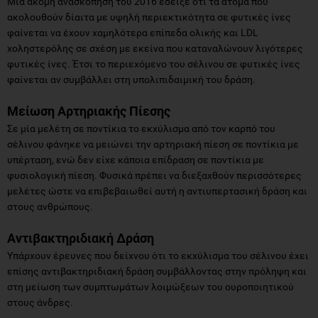
Μία ακόμη ανασκόπηση του 2016 έδειξε ότι τα άτομα που
ακολουθούν δίαιτα με υψηλή περιεκτικότητα σε φυτικές ίνες
φαίνεται να έχουν χαμηλότερα επίπεδα ολικής και LDL
χοληστερόλης σε σχέση με εκείνα που καταναλώνουν λιγότερες
φυτικές ίνες. Έτσι το περιεχόμενο του σέλινου σε φυτικές ίνες
φαίνεται αν συμβάλλει στη υπολιπιδαιμική του δράση.
Μείωση Αρτηριακής Πίεσης
Σε μία μελέτη σε ποντίκια το εκχύλισμα από τον καρπό του
σέλινου φάνηκε να μειώνει την αρτηριακή πίεση σε ποντίκια με
υπέρταση, ενώ δεν είχε κάποια επίδραση σε ποντίκια με
φυσιολογική πίεση. Φυσικά πρέπει να διεξαχθούν περισσότερες
μελέτες ώστε να επιβεβαιωθεί αυτή η αντιυπερτασική δράση και
στους ανθρώπους.
Αντιβακτηριδιακή Δράση
Υπάρχουν έρευνες που δείχνου ότι το εκχύλισμα του σέλινου έχει
επίσης αντιβακτηριδιακή δράση συμβάλλοντας στην πρόληψη και
στη μείωση των συμπτωμάτων λοιμώξεων του ουροποιητικού
στους άνδρες.