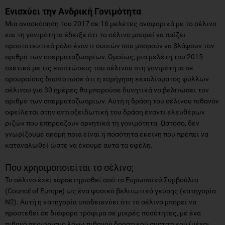
Ενισχύει την Ανδρική Γονιμότητα
Μια ανασκόπηση του 2017 σε 16 μελέτες αναφορικά με το σέλινο
και τη γονιμότητα έδειξε ότι το σέλινο μπορεί να παίζει
προστατευτικό ρόλο έναντι ουσιών που μπορούν να βλάψουν τον
αριθμό των σπερματοζωαρίων. Ομοίως, μια μελέτη του 2015
σχετικά με τις επιπτώσεις του σέλινου στη γονιμότητα σε
αρουραίους διαπίστωσε ότι η χορήγηση εκχυλίσματος φύλλων
σέλινου για 30 ημέρες θα μπορούσε δυνητικά να βελτιώσει τον
αριθμό των σπερματοζωαρίων. Αυτή η δράση του σέλινου πιθανόν
οφείλεται στην αντιοξειδωτική του δράση έναντι ελευθέρων
ριζών που επηρεάζουν αρνητικά τη γονιμότητα. Ωστόσο, δεν
γνωρίζουμε ακόμη ποια είναι η ποσότητα εκείνη που πρέπει να
καταναλωθεί ώστε να έχουμε αυτά τα οφέλη.
Που χρησιμοποιείται το σέλινο;
Το σέλινο έχει χαρακτηρισθεί από το Ευρωπαϊκό Συμβούλιο
(Council of Europe) ως ένα φυσικό βελτιωτικό γεύσης (κατηγορία
Ν2). Αυτή η κατηγορία υποδεικνύει ότι το σέλινο μπορεί να
προστεθεί σε διάφορα τρόφιμα σε μικρές ποσότητες, με ένα
πιθανό περιορισμό λόγω πιθανού δραστικού συστατικού (μέχρι