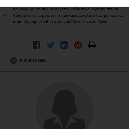
χαρακτηριστική γεύση στη σαλάτα αυτή), είτε για ντομάτα
και αγγούρι, το σέλινο έρχεται να δέσει άψογα γευστικά!
Αρωματίστε το ριζότο ή τη μακαρονοσαλάτα σας με σέλινο,
είμαι σίγουρη ότι θα το επαναλάβετε ξανά και ξανά.
ΒΙΒΛΙΟΓΡΑΦΙΑ
Hartley L, May MD, Loveman E, Colquitt JL, Rees K. Dietary
fibre for the primary prevention of cardiovascular disease.
Cochrane Database of Systematic Reviews 2016, Issue 1
Kooti, Wesam, et al. "The effects of hydro-alcoholic extract of
celery on lipid profile of rats fed a high fat diet." Advances in
Environmental Biology, 2014, p. 325+. Gale Academic
OneFile, Accessed 30 July 2020