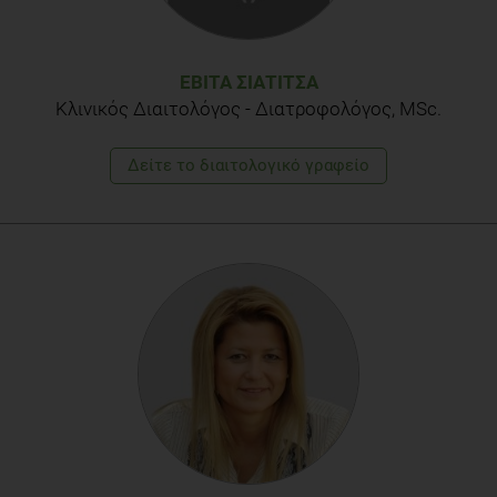
Maryam Hassanpour Moghadam, Mohsen Imenshahidi,
Seyed Ahmad Mohajeri, Antihypertensive Effect of Celery
Seed on Rat Blood Pressure in Chronic Administration, J Med
Food. 2013 Jun; 16(6): 558–563
ΕΒΊΤΑ ΣΙΑΤΊΤΣΑ
Κλινικός Διαιτολόγος - Διατροφολόγος, MSc.
Δείτε το διαιτολογικό γραφείο