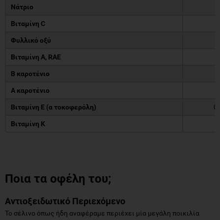
Νάτριο
8
Βιταμίνη C
3
Φυλλικό οξύ
Βιταμίνη Α, RAE
Β καροτένιο
2
Α καροτένιο
Βιταμίνη Ε (α τοκοφερόλη)
0
Βιταμίνη Κ
2
Ποια τα οφέλη του;
Αντιοξειδωτικό Περιεχόμενο
Το σέλινο όπως ήδη αναφέραμε περιέχει μία μεγάλη ποικιλία