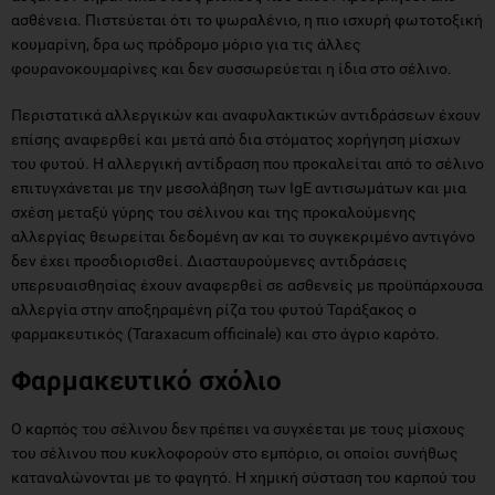
ασθένεια. Πιστεύεται ότι το ψωραλένιο, η πιο ισχυρή φωτοτοξική
κουμαρίνη, δρα ως πρόδρομο μόριο για τις άλλες
φουρανοκουμαρίνες και δεν συσσωρεύεται η ίδια στο σέλινο.
Περιστατικά αλλεργικών και αναφυλακτικών αντιδράσεων έχουν
επίσης αναφερθεί και μετά από δια στόματος χορήγηση μίσχων
του φυτού. Η αλλεργική αντίδραση που προκαλείται από το σέλινο
επιτυγχάνεται με την μεσολάβηση των ΙgE αντισωμάτων και μια
σχέση μεταξύ γύρης του σέλινου και της προκαλούμενης
αλλεργίας θεωρείται δεδομένη αν και το συγκεκριμένο αντιγόνο
δεν έχει προσδιορισθεί. Διασταυρούμενες αντιδράσεις
υπερευαισθησίας έχουν αναφερθεί σε ασθενείς με προϋπάρχουσα
αλλεργία στην αποξηραμένη ρίζα του φυτού Ταράξακος ο
φαρμακευτικός (Ταraxacum officinale) και στο άγριο καρότο.
Φαρμακευτικό σχόλιο
Ο καρπός του σέλινου δεν πρέπει να συγχέεται με τους μίσχους
του σέλινου που κυκλοφορούν στο εμπόριο, οι οποίοι συνήθως
καταναλώνονται με το φαγητό. Η χημική σύσταση του καρπού του