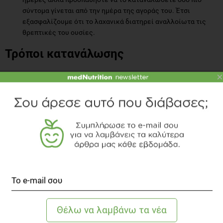
σύντομα γίνεται από την ημέρα της αγοράς του. Έτσι
εξασφαλίζουμε ότι το λαχανικά διατηρεί αναλλοίωτα τις
θρεπτικές του ουσίες.
Τρόποι κατανάλωσης
×
Ευτυχώς το σέλινο μπορεί εύκολα να ενταχθεί στη διατροφή μας
και να επωφεληθούμε έτσι από αυτό το θρεπτικό λαχανικά. Εμείς
σας προτείνουμε μερικούς τρόπους να το καταναλώσετε:
Ο εύκολος και γρήγορος τρόπος είναι να καταναλωθεί ωμό
ή βρασμένο στον ατμό.
Προσθέστε το σε smoothie και χυμούς. Εκτός από ωραίο
χρώμα θα δώσει επιπλέον βιταμίνες στο ρόφημά σας.
Χρησιμοποιήστε το για τις σούπες σας.
Συνοδεύστε το γεύμα σας με ωμό σέλινο και άλλα λαχανικά
μαζί με ένα ελαφρύ ντιπ γιαουρτιού.
Ταιριάζει άψογα στη σαλάτα σας. Είτε μιλάμε για πράσινη
σαλάτα, για σαλάτα λάχανο-καρότο (την γνωστή μας πολίτικη
σαλάτα όπου το σέλινο πρωταγωνιστεί και δίνει εκείνη την