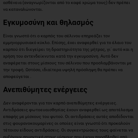
ασθένεια (αναγνωρίζονται από το καφέ χρώμα τους) δεν πρέπει
να καταναλώνονται.
Εγκυμοσύνη και θηλασμός
Είναι γνωστό ότι ο καρπός του σέλινου επηρεάζει τον
εμμηνορρυσιακό κύκλο. Επίσης, έχει αναφερθεί για το έλαιο του
καρπού ότι διεγείρει τη δραστηριότητα της μήτρας, γι΄ αυτό και η
χρήση του αντενδείκνυται κατά την εγκυμοσύνη. Αυτό δεν
αναφέρεται στους μίσχους του σέλινου που προσλαμβάνονται με
την τροφή. Ωστόσο, ιδιαίτερα υψηλή πρόσληψη θα πρέπει να
αποφεύγεται .
Ανεπιθύμητες ενέργειες
Δεν αναφέρονται για τον καρπό ανεπιθύμητες ενέργειες.
Αντιδράσεις φωτοευαισθησίας έχουν αναφερθεί ως αποτέλεσμα
επαφής με μίσχους του φυτού. Οι αντιδράσεις αυτές αποδίδονται
στις φουρανοκουμαρίνες οι οποίες είναι γνωστό ότι προκαλούν
τέτοιου είδους αντιδράσεις. Οι συγκεντρώσεις τους φαίνεται να
αυξάνουν σημαντικά στους μίσχους που έχουν προσβληθεί από