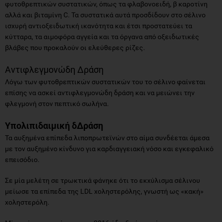
φυτοθρεπτικών συστατικών, όπως τα φλαβονοειδή, β καροτίνη
αλλά και βιταμίνη C. Τα συστατικά αυτά προσδίδουν στο σέλινο
ισχυρή αντιοξειδωτική ικανότητα και έτσι προστατεύει τα
κύτταρα, τα αιμοφόρα αγγεία και τα όργανα από οξειδωτικές
βλάβες που προκαλούν οι ελεύθερες ρίζες.
Αντιφλεγμονώδη Δράση
Λόγω των φυτοθρεπτικών συστατικών του το σέλινο φαίνεται
επίσης να ασκεί αντιφλεγμονώδη δράση και να μειώνει την
φλεγμονή στον πεπτικό σωλήνα.
Υπολιπιδαιμική δΔράση
Τα αυξημένα επίπεδα λιποπρωτεϊνών στο αίμα συνδέεται άμεσα
με τον αυξημένο κίνδυνο για καρδιαγγειακή νόσο και εγκεφαλικό
επεισόδιο.
Σε μία μελέτη σε τρωκτικά φάνηκε ότι το εκχύλισμα σέλινου
μείωσε τα επίπεδα της LDL χοληστερόλης, γνωστή ως «κακή»
χοληστερόλη.