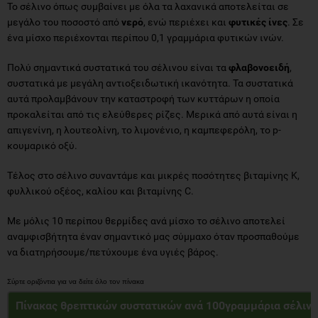
Το σέλινο όπως συμβαίνει με όλα τα λαχανικά αποτελείται σε
μεγάλο του ποσοστό από
νερό
, ενώ περιέχει και
φυτικές ίνες
. Σε
ένα μίσχο περιέχονται περίπου 0,1 γραμμάρια φυτικών ινών.
Πολύ σημαντικά συστατικά του σέλινου είναι τα
φλαβονοειδή
,
συστατικά με μεγάλη αντιοξειδωτική ικανότητα. Τα συστατικά
αυτά προλαμβάνουν την καταστροφή των κυττάρων η οποία
προκαλείται από τις ελεύθερες ρίζες. Μερικά από αυτά είναι η
απιγενίνη, η λουτεολίνη, το λιμονένιο, η καμπεφερόλη, το p-
κουμαρικό οξύ.
Τέλος στο σέλινο συναντάμε και μικρές ποσότητες βιταμίνης Κ,
φυλλικού οξέος, καλίου και βιταμίνης C.
Με μόλις 10 περίπου θερμίδες ανά μίσχο το σέλινο αποτελεί
αναμφισβήτητα έναν σημαντικό μας σύμμαχο όταν προσπαθούμε
να διατηρήσουμε/πετύχουμε ένα υγιές βάρος.
Πίνακας θρεπτικών συστατικών ανά 100γραμμάρια σέλιν