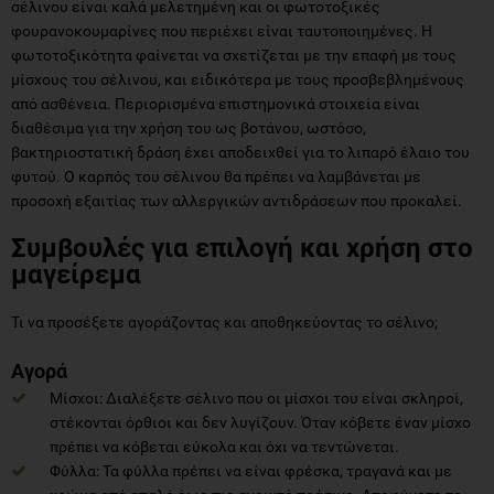
σέλινου είναι καλά μελετημένη και οι φωτοτοξικές
φουρανοκουμαρίνες που περιέχει είναι ταυτοποιημένες. Η
φωτοτοξικότητα φαίνεται να σχετίζεται με την επαφή με τους
μίσχους του σέλινου, και ειδικότερα με τους προσβεβλημένους
από ασθένεια. Περιορισμένα επιστημονικά στοιχεία είναι
διαθέσιμα για την χρήση του ως βοτάνου, ωστόσο,
βακτηριοστατική δράση έχει αποδειχθεί για το λιπαρό έλαιο του
φυτού. Ο καρπός του σέλινου θα πρέπει να λαμβάνεται με
προσοχή εξαιτίας των αλλεργικών αντιδράσεων που προκαλεί.
Συμβουλές για επιλογή και χρήση στο
μαγείρεμα
Τι να προσέξετε αγοράζοντας και αποθηκεύοντας το σέλινο;
Αγορά
Μίσχοι: Διαλέξετε σέλινο που οι μίσχοι του είναι σκληροί,
στέκονται όρθιοι και δεν λυγίζουν. Όταν κόβετε έναν μίσχο
πρέπει να κόβεται εύκολα και όχι να τεντώνεται.
Φύλλα: Τα φύλλα πρέπει να είναι φρέσκα, τραγανά και με