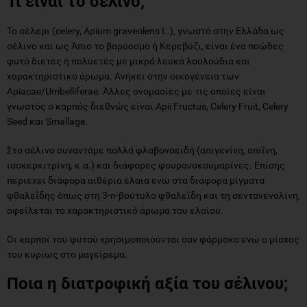
Τι είναι το σέλινο;
Το σέλερι (celery, Apium graveolens L.), γνωστό στην Ελλάδα ως
σέλινο και ως Άπιο το βαρύοσμο ή Κερεβύζι, είναι ένα ποώδες
φυτό διετές ή πολυετές με μικρά λευκά λουλούδια και
χαρακτηριστικό άρωμα. Ανήκει στην οικογένεια των
Apiacae/Umbelliferae. Άλλες ονομασίες με τις οποίες είναι
γνωστός ο καρπός διεθνώς είναι Apii Fructus, Celery Fruit, Celery
Seed και Smallage.
Στο σέλινο συναντάμε πολλά φλαβονοειδή (απιγενίνη, απιΐνη,
ισοκερκιτρίνη, κ.α.) και διάφορες φουρανοκουμαρίνες. Επίσης
περιέχει διάφορα αιθέρια έλαια ενώ στα διάφορα μίγματα
φθαλεΐδης όπως στη 3-n-βούτυλο φθαλεΐδη και τη σεντανενολίνη,
οφείλεται το χαρακτηριστικό άρωμα του ελαίου.
Οι καρποί του φυτού χρησιμοποιούνται σαν φάρμακο ενώ ο μίσχος
του κυρίως στο μαγείρεμα.
Ποια η διατροφική αξία του σέλινου;