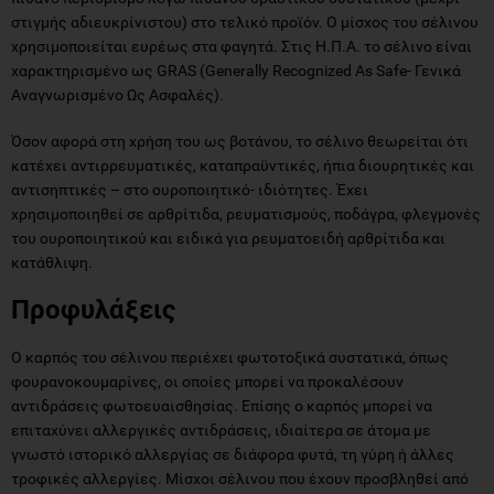
στιγμής αδιευκρίνιστου) στο τελικό προϊόν. Ο μίσχος του σέλινου
χρησιμοποιείται ευρέως στα φαγητά. Στις Η.Π.Α. το σέλινο είναι
χαρακτηρισμένο ως GRAS (Generally Recognized As Safe- Γενικά
Αναγνωρισμένο Ως Ασφαλές).
Όσον αφορά στη χρήση του ως βοτάνου, το σέλινο θεωρείται ότι
κατέχει αντιρρευματικές, καταπραϋντικές, ήπια διουρητικές και
αντισηπτικές – στο ουροποιητικό- ιδιότητες. Έχει
χρησιμοποιηθεί σε αρθρίτιδα, ρευματισμούς, ποδάγρα, φλεγμονές
του ουροποιητικού και ειδικά για ρευματοειδή αρθρίτιδα και
κατάθλιψη.
Προφυλάξεις
Ο καρπός του σέλινου περιέχει φωτοτοξικά συστατικά, όπως
φουρανοκουμαρίνες, οι οποίες μπορεί να προκαλέσουν
αντιδράσεις φωτοευαισθησίας. Επίσης ο καρπός μπορεί να
επιταχύνει αλλεργικές αντιδράσεις, ιδιαίτερα σε άτομα με
γνωστό ιστορικό αλλεργίας σε διάφορα φυτά, τη γύρη ή άλλες
τροφικές αλλεργίες. Μίσχοι σέλινου που έχουν προσβληθεί από