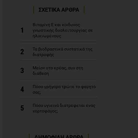
ΣΧΕΤΙΚΑ ΑΡΘΡΑ
Βιταμίνη Ε και κίνδυνος
1
γνωστικής δυσλειτουργίας σε
ηλικιωμένους
Τα βιοδραστικά συστατικά της
2
διατροφής
Μείον στο κρέας, συν στη
3
διάθεση
Πόσο γρήγορα τρώτε το φαγητό
4
σας;
Πόσο υγιεινά διατρέφεται ένας
5
χορτοφάγος;
ΔΗΜΟΦΙΛΗ ΑΡΘΡΑ