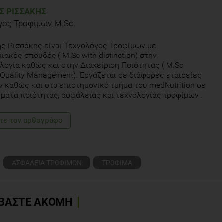
Σ ΡΙΣΣΆΚΗΣ
γος Τροφίμων, M.Sc.
y chain .Retrieved from: http://oig.hhs.gov/oei/reports/oei-02-06-
ς Ρισσάκης είναι Τεχνολόγος Τροφίμων με
ιακές σπουδές ( M.Sc with distinction) στην
trategic tool to improve inventory : a case study in the food industry.
λογία καθώς και στην Διαχείριση Ποιότητας ( M.Sc
8(1) 104-110
c Quality Management). Εργάζεται σε διάφορες εταιρείες
 καθώς και στο επιστημονικό τμήμα του medNutrition σε
traceability. Retrieved from:
έματα ποιότητας, ασφάλειας και τεχνολογίας τροφίμων .
aceability.pdf
τε τoν αρθογράφο
ΑΣΦΑΛΕΙΑ ΤΡΟΦΙΜΩΝ
ΤΡΟΦΙΜΑ
ΒΑΣΤΕ ΑΚΟΜΗ