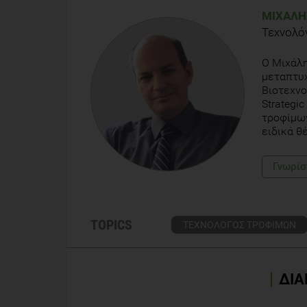
172-174
ΜΙΧΆΛΗ
Τεχνολό
Levinson, D.R. (2009) Traceability in the food suppl
00210.pdf
Ο Μιχάλη
μεταπτυχ
Alfaro, J.A.,& Rabade, L.A (2009) Traceability as a s
Βιοτεχνο
International Journal of Production Economics 11
Strategi
τροφίμων
IUFoST Scientific Information Bulletin (2012): Food 
ειδικά θ
http://www.iufost.org/iufostftp/IUF.SIB.Food%20Tr
Γνωρίσ
TOPICS
ΤΕΧΝΟΛΟΓΟΣ ΤΡΟΦΙΜΩΝ
ΔΙΑ