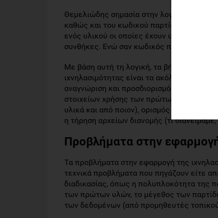
Θεμελιώδης σημασία στην λογική αυτή αποτ
καθώς και του κωδικού παρτίδας (lot/batc
ενός υλικού οι οποίες έχουν υποστεί επεξ
συνθήκες. Ενώ σαν κωδικός παρτίδας ορίζε
Με βάση αυτή τη λογική, τα βήματα ενός 
ιχνηλασιμότητας είναι τα ακόλουθα: τήρη
αναγνώριση και προσδιορισμός των παρτίδ
στοιχείων χρήσης των πρώτων υλών με βά
υλικά και από ποιον), ορισμός και ταυτοπ
η τήρηση αρχείων διανομής (τι διανείμαμε,
Προβλήματα στην εφαρμογ
Τα προβλήματα στην εφαρμογή της ιχνηλασ
τεχνικά προβλήματα που πηγάζουν είτε από
διαδικασίας, όπως η πολυπλοκότητα της π
των πρώτων υλών, το μέγεθος των παρτίδων
των δεδομένων (από προμηθευτές τοπικού