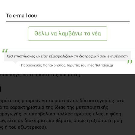
ελεί η χρήση της έννοιας της παρτίδας (lot/batch),
h code). Σαν παρτίδα ορίζεται το σύνολο των μονάδων
εργασία (μεταποίηση ή συσκευασία) κάτω από τις ίδιες
ται η κωδικοποίηση η οποία χαρακτηρίζει μια παρτίδα.
παραγωγού τροφίμων για την επιτυχή εφαρμογή της
ση αρχείου κατά την παραλαβή των πρώτων υλών,
ων των εισερχόμενων υλικών, τήρηση αρχείων και
ση τον κωδικό παρτίδας (αναμίξαμε –παστεριώσαμε τι
οίηση παρτίδας του τελικού παραγόμενου υλικού και τέλος
 πού πήγε, σε τι ποσότητες και πότε).
ή
ιμότητας μπορούν να χωριστούν σε δύο κατηγορίες: στα
 τα χαρακτηριστικά της ίδιας της μεταποιητικής
αραγωγής, οι υπερβολικά πολλές πρώτες ύλες, η φύση
, είτε σε διαχειριστικά θέματα, όπως η αξιόπιστη ροή
ς ή του εξωτερικού).