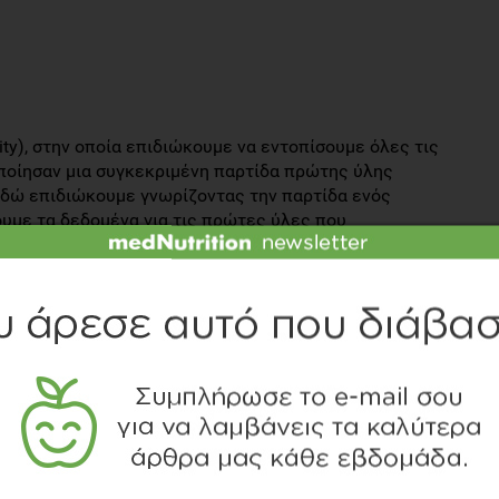
ity), στην οποία επιδιώκουμε να εντοπίσουμε όλες τις
ποίησαν μια συγκεκριμένη παρτίδα πρώτης ύλης
: εδώ επιδιώκουμε γνωρίζοντας την παρτίδα ενός
υμε τα δεδομένα για τις πρώτες ύλες που
θήκες παραγωγής τους.
α ο παραγωγός παρακολουθεί το προϊόν στα διάφορα
ομηχανία παραγωγής.
ητας
 επιτυχημένου συστήματος ιχνηλασιμότητας:
διορίζονται οι παρτίδες όλων των εισερχόμενων σε μια
τηρούνται αρχεία σε κάθε κίνηση των υλικών σε όλα τα