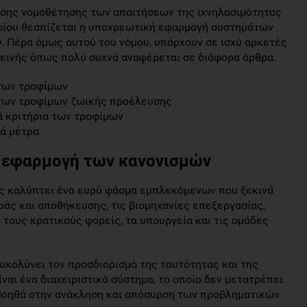
σης νομοθέτησης των απαιτήσεων της ιχνηλασιμότητας
ποίου θεσπίζεται η υποχρεωτική εφαρμογή συστημάτων
. Πέρα όμως αυτού του νόμου, υπάρχουν σε ισχύ αρκετές
γιεινής όπως πολύ συχνά αναφέρεται σε διάφορα άρθρα:
 των τροφίμων
ή των τροφίμων ζωικής προέλευσης
ά κριτήρια των τροφίμων
ά μέτρα
ν εφαρμογή των κανονισμών
ας καλύπτει ένα ευρύ φάσμα εμπλεκόμενων που ξεκινά
ράς και αποθήκευσης, τις βιομηχανίες επεξεργασίας,
 τους κρατικούς φορείς, τα υπουργεία και τις ομάδες
υκολύνει τον προσδιορισμό της ταυτότητας και της
ναι ένα διαχειριστικό σύστημα, το οποίο δεν μετατρέπει
 βοηθά στην ανάκληση και απόσυρση των προβληματικών