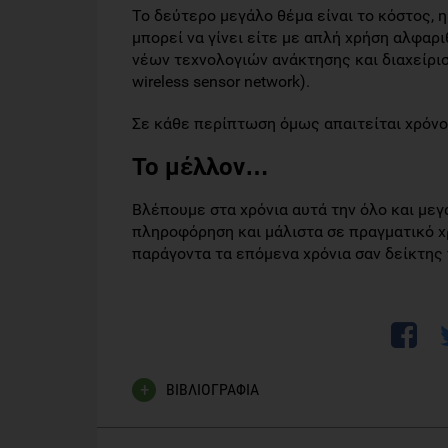
Το δεύτερο μεγάλο θέμα είναι το κόστος, 
μπορεί να γίνει είτε με απλή χρήση αλφαρ
νέων τεχνολογιών ανάκτησης και διαχείρισης
wireless sensor network).
Σε κάθε περίπτωση όμως απαιτείται χρόνος
Το μέλλον…
Βλέπουμε στα χρόνια αυτά την όλο και με
πληροφόρηση και μάλιστα σε πραγματικό χρ
παράγοντα τα επόμενα χρόνια σαν δείκτης 
ΒΙΒΛΙΟΓΡΑΦΙΑ
Aung, M., & Chang Y.S. ( 2014) Traceability in a foo