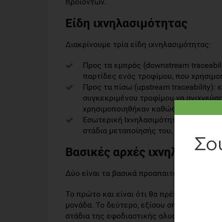
προϊόντων.
Είδη ιχνηλασιμότητας
Διακρίνουμε τρία είδη ιχνηλασιμότητας:
Προς τα εμπρός (downstream traceabil
παρτίδες ενός τροφίμου, που χρησιμο
Προς τα πίσω (upstream traceability)
συγκεκριμένου τροφίμου να ανιχνεύσο
χρησιμοποιηθήκαν καθώς και τις συν
Εσωτερική Ιχνηλασιμότητα, στην οποί
στάδια μεταποίησής του, μέσα στη βι
Βασικές αρχές ιχνηλασιμότ
Δύο είναι τα βασικά προαπαιτούμενα ενός
Το πρώτο και είναι ότι θα πρέπει να προσ
μονάδα. Το δεύτερο, εξίσου σημαντικό, να 
στάδια της εφοδιαστικής αλυσίδας.