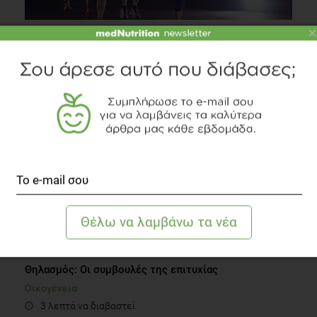
×
Γυμναστική το Βράδυ: Τι να φάτε μετά;
Fitness
7 λεπτά να διαβαστεί
Θηλασμός: Οι συμβουλές της επιτυχίας
Οικογένεια
3 λεπτά να διαβαστεί