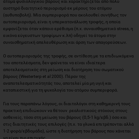
άτομα φυσιολογικού βάρους και χαρακτηρίζεται από πολύ
αυστηρό διαιτητικό περιορισμό εκ μέρους του ατόμου
(αυθυποβολή). Μία συμπεριφορά που ακολουθεί συνήθως τον
αυτοπεριορισμό, είναι η υπερκατανάλωση τροφής, η οποία
εμφανίζεται όταν κάποιο ερέθισμα (π.χ. συναισθηματικό stress, η
εικόνα εύγευστων τροφίμων κ.λπ) οδηγεί τα άτομα στην
συναισθηματική απελευθέρωση και άρση των απαγορεύσεων.
Ο αυτοπεριορισμός της τροφής, σε αντίθεση με τα επιδιωκόμενα
του αποτελέσματα, δεν φαίνεται να είναι ιδιαίτερα
αποτελεσματικός στη μείωση και διατήρηση του σωματικού
βάρους (Westerterp et al 2000). Πέραν της
αναποτελεσματικότητάς του, αποτελεί μία μη υγιή και
καταπιεστική για τη ψυχολογία του ατόμου συμπεριφορά.
Για τους παραπάνω λόγους, οι διαιτολόγοι στη καθημερινή τους
πρακτική επιδιώκουν να θέτουν ρεαλιστικούς στόχους στους
ασθενείς, τόσο στη μείωση του βάρους (0,5-1 kg/εβδ.) όσο και
στις διαιτητικές τους επιλογές (π.χ. τα γλυκά επιτρέπονται αλλά
1-2 φορά/εβδομάδα), ώστε η διατήρηση του βάρους που χάνεται
να είναι πιο επιτυχής.