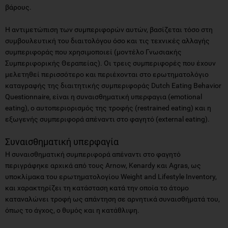
βάρους.
Η αντιμετώπιση των συμπεριφορών αυτών, βασίζεται τόσο στη
συμβουλευτική του διαιτολόγου όσο και τις τεχνικές αλλαγής
συμπεριφοράς που χρησιμοποιεί (μοντέλο Γνωσιακής
Συμπεριφορικής Θεραπείας). Οι τρεις συμπεριφορές που έχουν
μελετηθεί περισσότερο και περιέχονται στο ερωτηματολόγιο
καταγραφής της διαιτητικής συμπεριφοράς Dutch Eating Behavior
Questionnaire, είναι η συναισθηματική υπερφαγια (emotional
eating), ο αυτοπεριορισμός της τροφής (restrained eating) και η
εξωγενής συμπεριφορά απέναντι στο φαγητό (external eating).
Συναισθηματική υπερφαγία
Η συναισθηματική συμπεριφορά απέναντι στο φαγητό
περιγράφηκε αρχικά από τους Arnow, Kenardy και Agras, ως
υποκλίμακα του ερωτηματολογίου Weight and Lifestyle Inventory,
και χαρακτηρίζει τη κατάσταση κατά την οποία το άτομο
καταναλώνει τροφή ως απάντηση σε αρνητικά συναισθήματά του,
όπως το άγχος, ο θυμός και η κατάθλιψη.