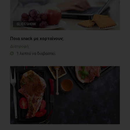
SLIDESHOW
Ποια snack με χορταίνουν;
Διατροφή
1 λεπτό να διαβαστεί