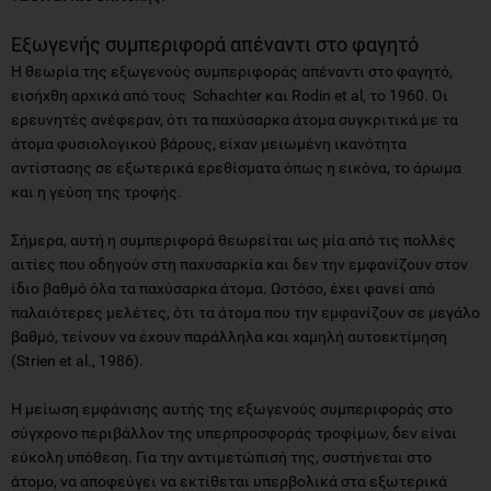
Eξωγενής συμπεριφορά απέναντι στο φαγητό
H θεωρία της εξωγενούς συμπεριφοράς απέναντι στο φαγητό,
εισήχθη αρχικά από τους Schachter και Rodin et al, το 1960. Οι
ερευνητές ανέφεραν, ότι τα παχύσαρκα άτομα συγκριτικά με τα
άτομα φυσιολογικού βάρους, είχαν μειωμένη ικανότητα
αντίστασης σε εξωτερικά ερεθίσματα όπως η εικόνα, το άρωμα
και η γεύση της τροφής.
Σήμερα, αυτή η συμπεριφορά θεωρείται ως μία από τις πολλές
αιτίες που οδηγούν στη παχυσαρκία και δεν την εμφανίζουν στον
ίδιο βαθμό όλα τα παχύσαρκα άτομα. Ωστόσο, έχει φανεί από
παλαιότερες μελέτες, ότι τα άτομα που την εμφανίζουν σε μεγάλο
βαθμό, τείνουν να έχουν παράλληλα και χαμηλή αυτοεκτίμηση
(Strien et al., 1986).
Η μείωση εμφάνισης αυτής της εξωγενούς συμπεριφοράς στο
σύγχρονο περιβάλλον της υπερπροσφοράς τροφίμων, δεν είναι
εύκολη υπόθεση. Για την αντιμετώπισή της, συστήνεται στο
άτομο, να αποφεύγει να εκτίθεται υπερβολικά στα εξωτερικά