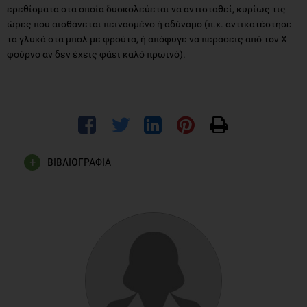
ερεθίσματα στα οποία δυσκολεύεται να αντισταθεί, κυρίως τις
ώρες που αισθάνεται πεινασμένο ή αδύναμο (π.χ. αντικατέστησε
τα γλυκά στα μπολ με φρούτα, ή απόφυγε να περάσεις από τον Χ
φούρνο αν δεν έχεις φάει καλό πρωινό).
ΒΙΒΛΙΟΓΡΑΦΙΑ
Fischer S, Chen E, Katterman S, Roerhig M, Bochierri-Ricciardi
L, Munoz D, Dymek-Valentine M, Alverdy J, le Grange D.
Emotional eating in a morbidly obese bariatric surgery-
seeking population. Obes Surg. 2007 Jun;17(6):778-84.
Fabricatore AN, Wadden TA, Sarwer DB, Crerand CE, Kuehnel
RH, Lipschutz PE, Raper SE, Williams NN. Self-Reported
Eating Behaviors of Extremely Obese Persons Seeking