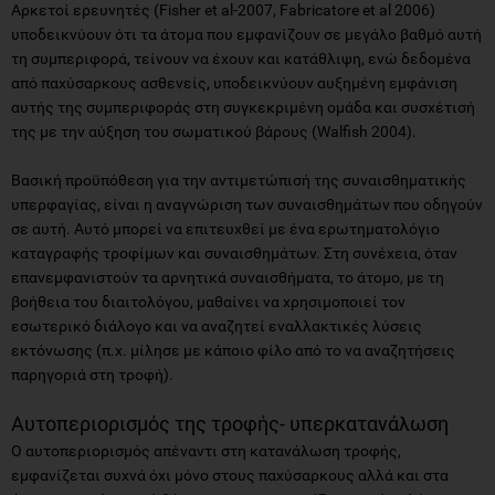
Αρκετοί ερευνητές (Fisher et al-2007, Fabricatore et al 2006)
υποδεικνύουν ότι τα άτομα που εμφανίζουν σε μεγάλο βαθμό αυτή
τη συμπεριφορά, τείνουν να έχουν και κατάθλιψη, ενώ δεδομένα
από παχύσαρκους ασθενείς, υποδεικνύουν αυξημένη εμφάνιση
αυτής της συμπεριφοράς στη συγκεκριμένη ομάδα και συσχέτισή
της με την αύξηση του σωματικού βάρους (Walfish 2004).
Βασική προϋπόθεση για την αντιμετώπισή της συναισθηματικής
υπερφαγίας, είναι η αναγνώριση των συναισθημάτων που οδηγούν
σε αυτή. Αυτό μπορεί να επιτευχθεί με ένα ερωτηματολόγιο
καταγραφής τροφίμων και συναισθημάτων. Στη συνέχεια, όταν
επανεμφανιστούν τα αρνητικά συναισθήματα, το άτομο, με τη
βοήθεια του διαιτολόγου, μαθαίνει να χρησιμοποιεί τον
εσωτερικό διάλογο και να αναζητεί εναλλακτικές λύσεις
εκτόνωσης (π.χ. μίλησε με κάποιο φίλο από το να αναζητήσεις
παρηγοριά στη τροφή).
Αυτοπεριορισμός της τροφής- υπερκατανάλωση
Ο αυτοπεριορισμός απέναντι στη κατανάλωση τροφής,
εμφανίζεται συχνά όχι μόνο στους παχύσαρκους αλλά και στα