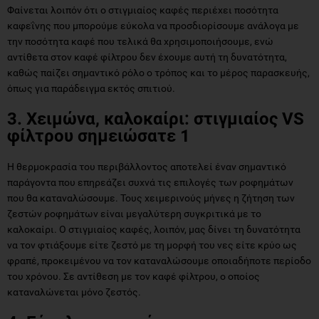
Φαίνεται λοιπόν ότι ο στιγμιαίος καφές περιέχει ποσότητα
καφεΐνης που μπορούμε εύκολα να προσδιορίσουμε ανάλογα με
την ποσότητα καφέ που τελικά θα χρησιμοποιήσουμε, ενώ
αντίθετα στον καφέ φίλτρου δεν έχουμε αυτή τη δυνατότητα,
καθώς παίζει σημαντικό ρόλο ο τρόπος και το μέρος παρασκευής,
όπως για παράδειγμα εκτός σπιτιού.
3. Χειμώνα, καλοκαίρι: στιγμιαίος
VS
φίλτρου σημειώσατε 1
Η θερμοκρασία του περιβάλλοντος αποτελεί έναν σημαντικό
παράγοντα που επηρεάζει συχνά τις επιλογές των ροφημάτων
που θα καταναλώσουμε. Τους χειμερινούς μήνες η ζήτηση των
ζεστών ροφημάτων είναι μεγαλύτερη συγκριτικά με το
καλοκαίρι. Ο στιγμιαίος καφές, λοιπόν, μας δίνει τη δυνατότητα
να τον φτιάξουμε είτε ζεστό με τη μορφή του νες είτε κρύο ως
φραπέ, προκειμένου να τον καταναλώσουμε οποιαδήποτε περίοδο
του χρόνου. Σε αντίθεση με τον καφέ φίλτρου, ο οποίος
καταναλώνεται μόνο ζεστός.