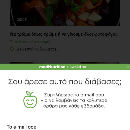
GUIDE
Να τρώμε όπως τρώμε ή να γίνουμε όλοι φυτοφάγοι;
Συστάσεις Διατροφής
24 λεπτά να διαβαστεί
×
Διατροφική αγωγή: Πιο δύσκολη από την σεξουαλική