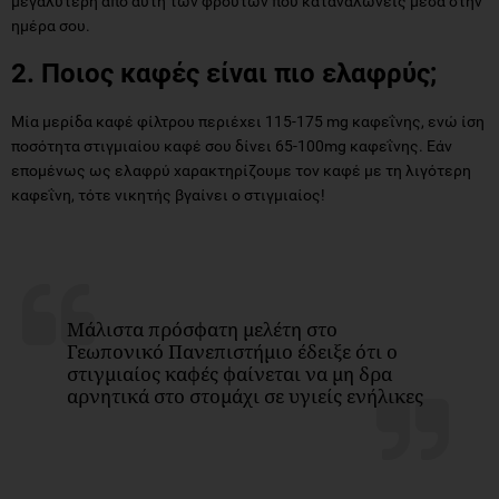
μεγαλύτερη από αυτή των φρούτων που καταναλώνεις μέσα στην
ημέρα σου.
2. Ποιος καφές είναι πιο ελαφρύς;
Μία μερίδα καφέ φίλτρου περιέχει 115-175 mg καφεΐνης, ενώ ίση
ποσότητα στιγμιαίου καφέ σου δίνει 65-100mg καφεΐνης. Εάν
επομένως ως ελαφρύ χαρακτηρίζουμε τον καφέ με τη λιγότερη
καφεΐνη, τότε νικητής βγαίνει ο στιγμιαίος!
Μάλιστα πρόσφατη μελέτη στο
Γεωπονικό Πανεπιστήμιο έδειξε ότι ο
στιγμιαίος καφές φαίνεται να μη δρα
αρνητικά στο στομάχι σε υγιείς ενήλικες