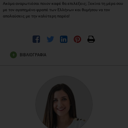
Ακόμα αναρωτιέσαι ποιον καφέ θα επιλέξεις; Ξεκίνα τη μέρα σου
με τον αγαπημένο φραπέ των Ελλήνων και θυμήσου να τον
απολαύσεις με την καλύτερη παρέα!
ΒΙΒΛΙΟΓΡΑΦΙΑ
Yashin, Α., Yashin, Y., Yuan Wang, J. and Nemzer, B. (2013)
“Antioxidant and Antiradical Activity of Coffee”. (2) 230-245.
Crippa, A., A. Discacciati, S. C. Larsson, A. Wolk and N. Orsini
(2014). "Coffee consumption and mortality from all causes,
cardiovascular disease, and cancer: a dose-response meta-
analysis." Am J Epidemiol 180(8): 763-775.
Carlsen MH, Halvorsen BL, Holte K, et al. The total
antioxidant content of more than 3100 foods, beverages,