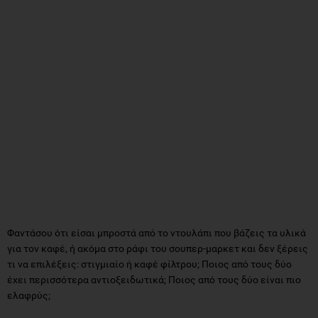
Φαντάσου ότι είσαι μπροστά από το ντουλάπι που βάζεις τα υλικά
για τον καφέ, ή ακόμα στο ράφι του σουπερ-μαρκετ και δεν ξέρεις
τι να επιλέξεις: στιγμιαίο ή καφέ φίλτρου; Ποιος από τους δύο
έχει περισσότερα αντιοξειδωτικά; Ποιος από τους δύο είναι πιο
ελαφρύς;