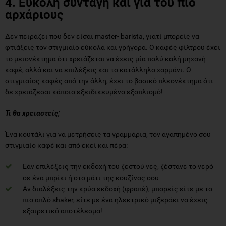
4. Εύκολη συνταγή και για του πιο
αρχάριους
Δεν πειράζει που δεν είσαι master- barista, γιατί μπορείς να
φτιάξεις τον στιγμιαίο εύκολα και γρήγορα. Ο καφές φίλτρου έχει
το μειονέκτημα ότι χρειάζεται να έχεις μία πολύ καλή μηχανή
καφέ, αλλά και να επιλέξεις και το κατάλληλο χαρμάνι. Ο
στιγμιαίος καφές από την άλλη, έχει το βασικό πλεονέκτημα ότι
δε χρειάζεσαι κάποιο εξειδικευμένο εξοπλισμό!
Τι θα χρειαστείς;
Ένα κουτάλι για να μετρήσεις τα γραμμάρια, τον αγαπημένο σου
στιγμιαίο καφέ και από εκεί και πέρα:
Εάν επιλέξεις την εκδοχή του ζεστού νες, ζέστανε το νερό
σε ένα μπρίκι ή στο μάτι της κουζίνας σου
Αν διαλέξεις την κρύα εκδοχή (φραπέ), μπορείς είτε με το
πιο απλό shaker, είτε με ένα ηλεκτρικό μιξεράκι να έχεις
εξαιρετικό αποτέλεσμα!