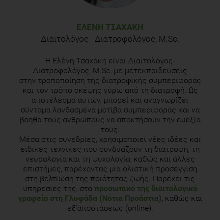
spices, herbs and supplements used worldwide. Nutrition
Journal. 2010;9:3. Carlsen MH, Halvorsen BL, Holte K, et al.
The total antioxidant content of more than 3100 foods,
ΕΛΈΝΗ ΤΣΑΧΆΚΗ
beverages, spices, herbs and supplements used worldwide.
Διαιτολόγος - Διατροφολόγος, M.Sc.
Nutrition Journal. 2010;9:3.
Η Ελένη Τσαχάκη είναι Διαιτολόγος-
Armaud M.J., Pharmacokinetics and metabolism of natural
Διατροφολόγος, M.Sc. με μετεκπαιδεύσεις
methyloxanthines in animal and man. Handb expPharmacol,
στην τροποποίηση της διατροφικής συμπεριφοράς
2011 (200): p.33-91
και τον τρόπο σκέψης γύρω από τη διατροφή. Ως
αποτέλεσμα αυτών, μπορεί και αναγνωρίζει
σύντομα λανθασμένα μοτίβα συμπεριφοράς και να
βοηθά τους ανθρώπους να αποκτήσουν την ευεξία
τους.
Μέσα στις συνεδρίες, χρησιμοποιεί νέες ιδέες και
ειδικές τεχνικές που συνδυάζουν τη διατροφή, τη
νευρολογία και τη ψυχολογία, καθώς και άλλες
επιστήμες, παρέχοντας μία ολιστική προσέγγιση
στη βελτίωση της ποιότητας ζωής. Παρέχει τις
υπηρεσίες της, στο
προσωπικό της διαιτολογικό
γραφείο στη Γλυφάδα (Νότια Προάστια)
, καθώς και
εξ’αποστάσεως (online).