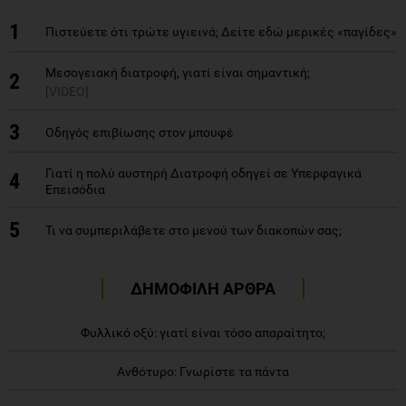
1
Πιστεύετε ότι τρώτε υγιεινά; Δείτε εδώ μερικές «παγίδες»
Μεσογειακή διατροφή, γιατί είναι σημαντική;
2
[VIDEO]
3
Οδηγός επιβίωσης στον μπουφέ
Γιατί η πολύ αυστηρή Διατροφή οδηγεί σε Υπερφαγικά
4
Επεισόδια
5
Τι να συμπεριλάβετε στο μενού των διακοπών σας;
ΔΗΜΟΦΙΛΗ ΑΡΘΡΑ
Φυλλικό οξύ: γιατί είναι τόσο απαραίτητο;
Ανθότυρο: Γνωρίστε τα πάντα