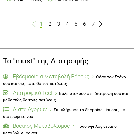
1
2
3
4
5
6
7
Τα "must" της Διατροφής
Εβδομαδίαια Μεταβολή Βάρους
Θέσε τον Στόχο
σου και δες πότε θα τον πετύχεις
Διατροφικό Tool
Βάλε στόχους στη διατροφή σου και
μάθε πώς θα τους πετύχεις!
Λίστα Αγορών
Συμπλήρωσε το Shopping List σου, με
διατροφικό νου
Βασικός Μεταβολισμός
Πόσο υψηλός είναι ο
μεταβολισμός σου;