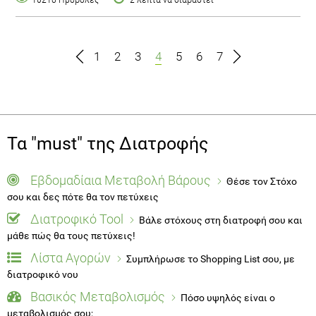
1
2
3
4
5
6
7
Τα "must" της Διατροφής
Εβδομαδίαια Μεταβολή Βάρους
Θέσε τον Στόχο
σου και δες πότε θα τον πετύχεις
Διατροφικό Tool
Βάλε στόχους στη διατροφή σου και
μάθε πώς θα τους πετύχεις!
Λίστα Αγορών
Συμπλήρωσε το Shopping List σου, με
διατροφικό νου
Βασικός Μεταβολισμός
Πόσο υψηλός είναι ο
μεταβολισμός σου;