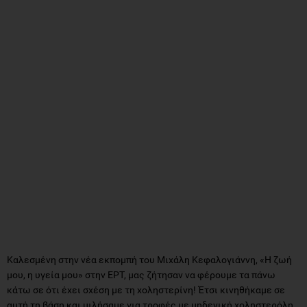
Καλεσμένη στην νέα εκπομπή του Μιχάλη Κεφαλογιάννη, «Η ζωή
μου, η υγεία μου» στην ΕΡΤ, μας ζήτησαν να φέρουμε τα πάνω
κάτω σε ότι έχει σχέση με τη χοληστερίνη! Έτσι κινηθήκαμε σε
αυτή τη βάση και μιλήσαμε για τροφές με μηδενική χοληστερόλη