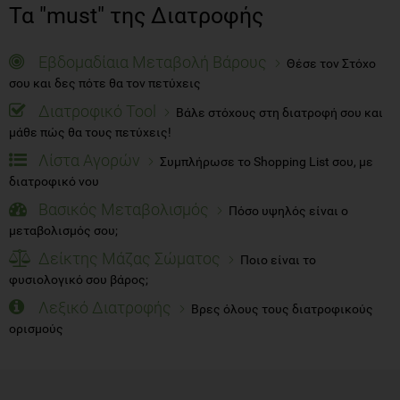
Τα "must" της Διατροφής
Εβδομαδίαια Μεταβολή Βάρους
Θέσε τον Στόχο
σου και δες πότε θα τον πετύχεις
Διατροφικό Tool
Βάλε στόχους στη διατροφή σου και
μάθε πώς θα τους πετύχεις!
Λίστα Αγορών
Συμπλήρωσε το Shopping List σου, με
διατροφικό νου
Βασικός Μεταβολισμός
Πόσο υψηλός είναι ο
μεταβολισμός σου;
Δείκτης Μάζας Σώματος
Ποιο είναι το
φυσιολογικό σου βάρος;
Λεξικό Διατροφής
Βρες όλους τους διατροφικούς
ορισμούς