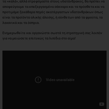
τα «καλά», αλλά στρεφόμαστε στους υδατάνθρακες, θα πρέπει να
αποφεύγουμε τα επεξεργασμένα σάκχαρα και τα πρόσθετα και να
προτιμάμε ξεκάθαρα πηγές ακατέργαστων υδατανθράκων όπως
είναι τα προϊόντα ολικής άλεσης, ή σύνθετων από τα φρούτα, τα
λαχανικά και τα όσπρια.
Ενημερωθείτε και οργανώστε σωστά τη στρατηγική σας λοιπόν
για να μειώσετε επιτυχώς τα λιπίδια στο αίμα!