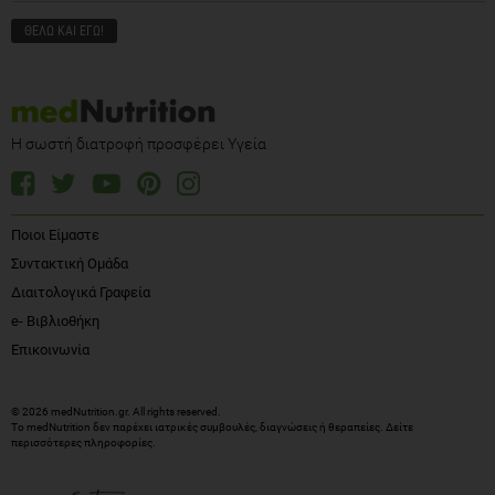
Η σωστή διατροφή προσφέρει Υγεία
Ποιοι Είμαστε
Συντακτική Ομάδα
Διαιτολογικά Γραφεία
e- Βιβλιοθήκη
Επικοινωνία
© 2026 medNutrition.gr. All rights reserved.
Το medNutrition δεν παρέχει ιατρικές συμβουλές, διαγνώσεις ή θεραπείες.
Δείτε
περισσότερες πληροφορίες
.