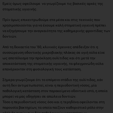
Εμείς όμως οφείλουμε να γνωρίζουμε τις βασικές αρχές της
στοματικής υγιεινής.
Πρίν όμως επικεντρωθούμε στα μέσα και στις τεχνικές που
χρησιμοποιούνται για να έχουμε καλή στοματική υγιεινή πρέπει
να εξηγήσουμε την αναγκαιότητα της καθημερινής φροντίδας των
δοντιών.
Από τη δεκαετία του ’60, κλινικές έρευνες απέδειξαν ότι η
συσσώρευση οδοντικής μικροβιακής πλάκας σε υγιή ούλα είχε
ως αποτέλεσμα την πρόκληση ουλίτιδας και ότι μετά την
αποκατάσταση της στοματικής υγιεινής, τα φλεγμονώδη ούλα
επανέρχονταν στη φυσιολογική τους κατάσταση.
Σήμερα γνωρίζουμε ότι το επόμενο στάδιο της ουλίτιδας, εάν
αυτή δεν αντιμετωπιστεί, είναι η περιοδοντική νόσος, μία
παθολογική κατάσταση στον παρακείμενο οδοντικό ιστό, η οποία
μπορεί να μας οδηγήσει σε απώλεια δοντιών.
Τόσο η περιοδοντική νόσος όσο και η τερηδόνα οφείλονται στη
παρουσία βακτηρίων, τα οποία παίζουν καθοριστικό ρόλο στην
εξέλιξη αυτών των δύο παθολογικών καταστάσεων.