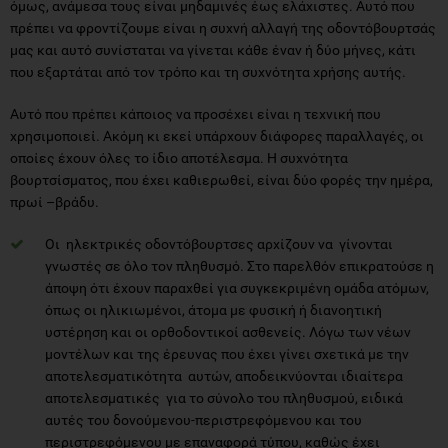
όμως, ανάμεσα τους είναι μηδαμινές έως ελάχιστες. Αυτό που
πρέπει να φροντίζουμε είναι η συχνή αλλαγή της οδοντόβουρτσάς
μας και αυτό συνίσταται να γίνεται κάθε έναν ή δύο μήνες, κάτι
που εξαρτάται από τον τρόπο και τη συχνότητα χρήσης αυτής.
Αυτό που πρέπει κάποιος να προσέχει είναι η τεχνική που
χρησιμοποιεί. Ακόμη κι εκεί υπάρχουν διάφορες παραλλαγές, οι
οποίες έχουν όλες το ίδιο αποτέλεσμα. Η συχνότητα
βουρτσίσματος, που έχει καθιερωθεί, είναι δύο φορές την ημέρα,
πρωί –βράδυ.
Οι ηλεκτρικές οδοντόβουρτσες αρχίζουν να γίνονται
γνωστές σε όλο τον πληθυσμό. Στο παρελθόν επικρατούσε η
άποψη ότι έχουν παραχθεί για συγκεκριμένη ομάδα ατόμων,
όπως οι ηλικιωμένοι, άτομα με φυσική ή διανοητική
υστέρηση και οι ορθοδοντικοί ασθενείς. Λόγω των νέων
μοντέλων και της έρευνας που έχει γίνει σχετικά με την
αποτελεσματικότητα αυτών, αποδεικνύονται ιδιαίτερα
αποτελεσματικές για το σύνολο του πληθυσμού, ειδικά
αυτές του δονούμενου-περιστρεφόμενου και του
περιστρεφόμενου με επαναφορά τύπου, καθώς έχει