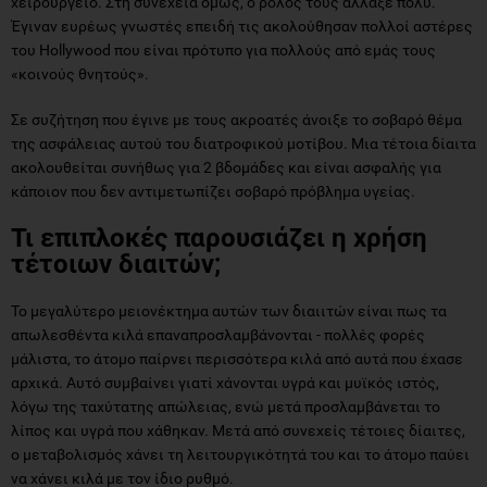
χειρουργείο. Στη συνέχεια όμως, ο ρόλος τους άλλαξε πολύ.
Έγιναν ευρέως γνωστές επειδή τις ακολούθησαν πολλοί αστέρες
του Hollywood που είναι πρότυπο για πολλούς από εμάς τους
«κοινούς θνητούς».
Σε συζήτηση που έγινε με τους ακροατές άνοιξε το σοβαρό θέμα
της ασφάλειας αυτού του διατροφικού μοτίβου. Μια τέτοια δίαιτα
ακολουθείται συνήθως για 2 βδομάδες και είναι ασφαλής για
κάποιον που δεν αντιμετωπίζει σοβαρό πρόβλημα υγείας.
Τι επιπλοκές παρουσιάζει η χρήση
τέτοιων διαιτών;
Το μεγαλύτερο μειονέκτημα αυτών των διαιιτών είναι πως τα
απωλεσθέντα κιλά επαναπροσλαμβάνονται - πολλές φορές
μάλιστα, το άτομο παίρνει περισσότερα κιλά από αυτά που έχασε
αρχικά. Αυτό συμβαίνει γιατί χάνονται υγρά και μυϊκός ιστός,
λόγω της ταχύτατης απώλειας, ενώ μετά προσλαμβάνεται το
λίπος και υγρά που χάθηκαν. Μετά από συνεχείς τέτοιες δίαιτες,
ο μεταβολισμός χάνει τη λειτουργικότητά του και το άτομο παύει
να χάνει κιλά με τον ίδιο ρυθμό.