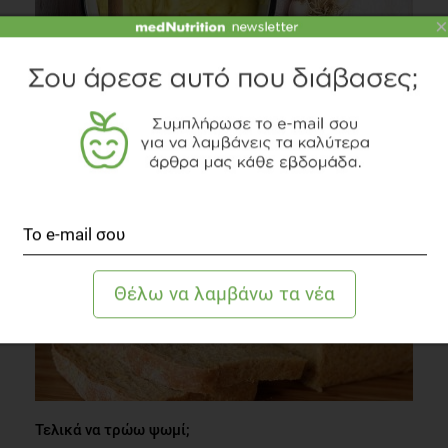
×
Μύθοι και αλήθειες για τον πουρέ πατάτας
Διατροφή
2 λεπτά να διαβαστεί
Τελικά να τρώω ψωμί;