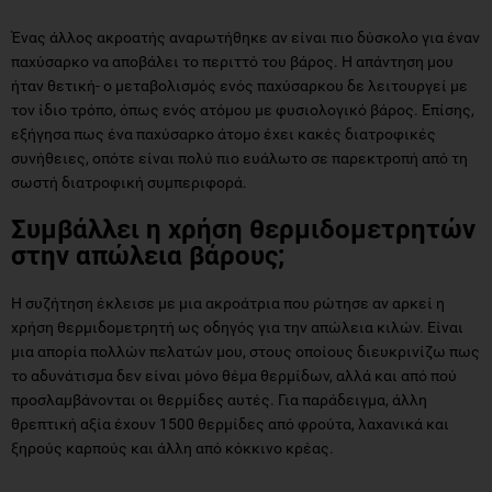
Ένας άλλος ακροατής αναρωτήθηκε αν είναι πιο δύσκολο για έναν
παχύσαρκο να αποβάλει το περιττό του βάρος. Η απάντηση μου
ήταν θετική- ο μεταβολισμός ενός παχύσαρκου δε λειτουργεί με
τον ίδιο τρόπο, όπως ενός ατόμου με φυσιολογικό βάρος. Επίσης,
εξήγησα πως ένα παχύσαρκο άτομο έχει κακές διατροφικές
συνήθειες, οπότε είναι πολύ πιο ευάλωτο σε παρεκτροπή από τη
σωστή διατροφική συμπεριφορά.
Συμβάλλει η χρήση θερμιδομετρητών
στην απώλεια βάρους;
Η συζήτηση έκλεισε με μια ακροάτρια που ρώτησε αν αρκεί η
χρήση θερμιδομετρητή ως οδηγός για την απώλεια κιλών. Είναι
μια απορία πολλών πελατών μου, στους οποίους διευκρινίζω πως
το αδυνάτισμα δεν είναι μόνο θέμα θερμίδων, αλλά και από πού
προσλαμβάνονται οι θερμίδες αυτές. Για παράδειγμα, άλλη
θρεπτική αξία έχουν 1500 θερμίδες από φρούτα, λαχανικά και
ξηρούς καρπούς και άλλη από κόκκινο κρέας.