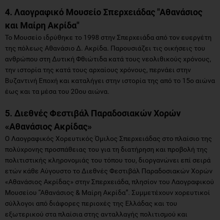
4. Λαογραφικό Μουσείο Σπερχειάδας "Αθανάσιος
και Μαίρη Ακρίδα"
Το Μουσείο ιδρύθηκε το 1998 στην Σπερχειάδα από τον ευεργέτη
της πόλεως Αθανάσιο Δ. Ακρίδα. Παρουσιάζει τις οικήσεις του
ανθρώπου στη Δυτική Φθιώτιδα κατά τους νεολιθικούς χρόνους,
την ιστορία της κατά τους αρχαίους χρόνους, περνάει στην
Βυζαντινή Εποχή και καταλήγει στην ιστορία της από το 15ο αιώνα
έως και τα μέσα του 20ου αιώνα.
5. Διεθνές Φεστιβάλ Παραδοσιακών Χορών
«Αθανάσιος Ακρίδας»
Ο Λαογραφικός Χορευτικός Όμιλος Σπερχειάδας στο πλαίσιο της
πολύχρονης προσπάθειας του για τη διατήρηση και προβολή της
πολιτιστικής κληρονομιάς του τόπου του, διοργανώνει επί σειρά
ετών κάθε Αύγουστο το Διεθνές Φεστιβάλ Παραδοσιακών Χορών
«Αθανάσιος Ακρίδας» στην Σπερχειάδα, πλησίον του Λαογραφικού
Μουσείου “Αθανάσιος & Μαίρη Ακρίδα”. Συμμετέχουν χορευτικοί
σύλλογοι από διάφορες περιοχές της Ελλάδας και του
εξωτερικού στα πλαίσια στης ανταλλαγής πολιτισμού και