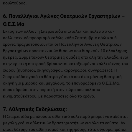
κουλτούρας.
6. Πανελλήνιοι Αγώνες Θεατρικών Εργαστηρίων –
Θ.Ε.Σ.Μα
Εκτός των άλλων η Σπερχειάδα αποτελεί και πολιτιστικό -
καλλιτεχνικό προορισμό καθώς κάθε Σεπτέμβριο εδώ και 6
χρόνια πραγματοποιούνται οι Πανελλήνιοι Αγώνες Θεατρικών
Εργαστηρίων ερασιτεχνικών θιάσων που διαρκούν 10 ολόκληρες
ημέρες. Συμμετέχουν θεατρικές ομάδες από όλη την Ελλάδα, ενώ
στην κριτική επιτροπή βρίσκονται καταξιωμένοι καλλιτέχνες του
χώρου (ηθοποιοί, σκηνογράφοι, χορογράφοι, συγγραφείς). Η
Σπερχειάδα αγαπά το θέατρο γι’ αυτό και έχει μόνιμη θεατρική
σκηνή για μικρούς και μεγάλους, το επονομαζόμενο Θ.Ε.Σ.Μα.
όπου εδρεύει στην περιοχή στον χώρο που παλαιού
κινηματοθεάτρου, με παραστάσεις όλο το χρόνο.
7. Αθλητικές Εκδηλώσεις:
Η Σπερχειάδα με πλούσιο αθλητικό πολιτισμό μπορεί να καλύπτει
μεγάλη γκάμα αθλητικών δραστηριοτήτων για όλα τα γούστα. Αν
είσαι λάτρης του αθλητισμού και της φύσης τότε σίγουρα πρέπει