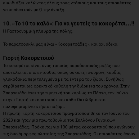
ευωδιάζει καλώντας όλους τους ντόπιους και τους επισκέπτες
να υποδεχτούν μαζί την άνοιξη.
10. «Το 10 το καλό»: Για να γευτείς το κοκορέτσι…!!
Η Γαστρονομική πλευρά της πόλης.
Το παρατσούκλι μας είναι «Κοκορετσάδες», και όχι άδικα.
Γιορτή Κοκορετσιού
Το κοκορέτσι είναι ένας τοπικός παραδοσιακός μεζές που
αποτελείται από εντόσθια, όπως συκώτι, πνευμόνι, καρδιά,
γλυκαδάκια περιτυλιγμένα με τα έντερα του ζώου. Συνήθως
σερβίρεται ως ορεκτικό καθόλη την διάρκεια του χρόνου. Στην
Σπερχειάδα έχει την τιμητική του κυρίως το Πάσχα, τον Ιούνιο
στην «Γιορτή κοκορετσιού» και κάθε Οκτώβριο στο
πολυφημισμένο ετήσιο παζάρι.
Η πρώτη Γιορτή κοκορετσιού πραγματοποιήθηκε τον Ιούνιο του
2023 και ήταν μία πρωτοβουλία του Συλλόγου Γυναικών
Σπερχειάδας. Πρόκειται για 130 μέτρα κοκορετσιού που ενώνουν
τις δύο όμορφες πλατείες της Σπερχειάδας. Οι επισκέπτες έχουν