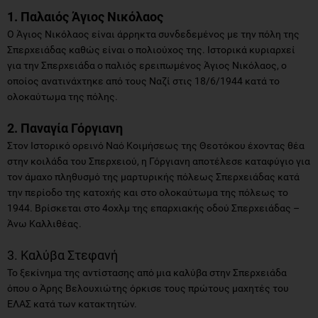
1. Παλαιός Άγιος Νικόλαος
Ο Άγιος Νικόλαος είναι άρρηκτα συνδεδεμένος με την πόλη της
Σπερχειάδας καθώς είναι ο πολιούχος της. Ιστορικά κυριαρχεί
για την Σπερχειάδα ο παλιός ερειπωμένος Άγιος Νικόλαος, ο
οποίος ανατινάχτηκε από τους Ναζί στις 18/6/1944 κατά το
ολοκαύτωμα της πόλης.
2. Παναγία Γόργιανη
Στον Ιστορικό ορεινό Ναό Κοιμήσεως της Θεοτόκου έχοντας θέα
στην κοιλάδα του Σπερχειού, η Γόργιανη αποτέλεσε καταφύγιο για
τον άμαχο πληθυσμό της μαρτυρικής πόλεως Σπερχειάδας κατά
την περίοδο της κατοχής και στο ολοκαύτωμα της πόλεως το
1944. Βρίσκεται στο 4οχλμ της επαρχιακής οδού Σπερχειάδας –
Άνω Καλλιθέας.
3. Καλύβα Στεφανή
Το ξεκίνημα της αντίστασης από μια καλύβα στην Σπερχειάδα
όπου ο Άρης Βελουχιώτης όρκισε τους πρώτους μαχητές του
ΕΛΑΣ κατά των κατακτητών.