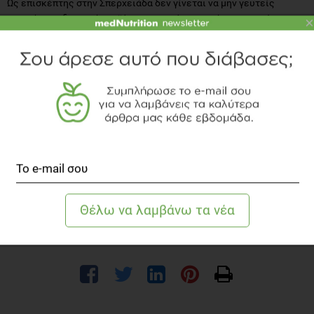
Ως επισκέπτης στην Σπερχειάδα δεν γίνεται να μην γευτείς
τοπικά παραδοσιακά προϊόντα, τα οποία φυσικά αν σου αρέσουν
×
μπορείς να τα προμηθευτείς και για το σπίτι σου! Μεγάλη ποικιλία
σε παραδοσιακά προϊόντα φτιαγμένα με αγνά υλικά από ντόπιους
παραγωγούς. Τέτοια είναι τα γαλακτοκομικά (φέτα, παραδοσιακό
γιαούρτι), χειροποίητες πίτες με χωριάτικο φύλλο (χορτόπιτα,
τυρόπιτα κ.ά.), παραδοσιακές χυλοπίτες, τραχανάς, γλυκά του
κουταλιού.
Εν κατακλείδι, όποια εποχή του χρόνου και να επισκεφτείς την
Σπερχειάδα θα μαγευτείς τόσο από την ομορφιά της όσο και από
τις γεύσεις της. Το μόνο σίγουρο είναι πως είναι ένας
προορισμός φιλικός για όλη της οικογένεια που καλύπτει όλα τα
γούστα! Και αν τελικά την επισκεφθείς, μην διστάσεις να μας
αφήσεις τις εντυπώσεις σου σε ένα σχόλιο!