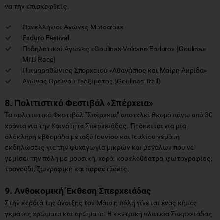
να την επισκεφθείς.
Πανελλήνιοι Αγώνες Motocross
Enduro Festival
Ποδηλατικοί Αγώνες «Goulinas Volcano Enduro» (Goulinas
MTB Race)
Ημιμαραθώνιος Σπερχειού «Αθανάσιος και Μαίρη Ακρίδα»
Αγώνας Ορεινού Τρεξίματος (Goulinas Trail)
8. Πολιτιστικό Φεστιβάλ «Σπέρχεια»
Το πολιτιστικό Φεστιβάλ “Σπέρχεια” αποτελεί θεσμό πάνω από 30
χρόνια για την Κοινότητα Σπερχειάδας. Πρόκειται για μία
ολόκληρη εβδομάδα μεταξύ Ιουνίου και Ιουλίου γεμάτη
εκδηλώσεις για την ψυχαγωγία μικρών και μεγάλων που να
γεμίσει την πόλη με μουσική, χορό, κουκλοθέατρο, φωτογραφίες,
τραγούδι, ζωγραφική και παραστάσεις.
9. Ανθοκομική Έκθεση Σπερχειάδας
Στην καρδιά της άνοιξης τον Μάιο η πόλη γίνεται ένας κήπος
γεμάτος χρώματα και αρώματα. Η κεντρική πλατεία Σπερχειάδας