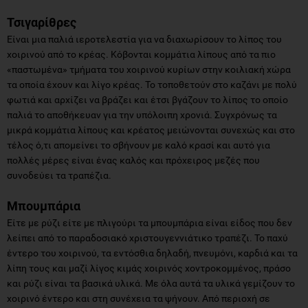
Τσιγαρίθρες
Είναι μια παλιά ιεροτελεστία για να διαχωρίσουν το λίπος του
χοιρινού από το κρέας. Κόβονται κομμάτια λίπους από τα πιο
«παστωμένα» τμήματα του χοιρινού κυρίων στην κοιλιακή χώρα
τα οποία έχουν και λίγο κρέας. Το τοποθετούν στο καζάνι με πολύ
φωτιά και αρχίζει να βράζει και έτσι βγάζουν το λίπος το οποίο
παλιά το αποθήκευαν για την υπόλοιπη χρονιά. Συγχρόνως τα
μικρά κομμάτια λίπους και κρέατος μειώνονται συνεχώς και στο
τέλος ό,τι απομείνει το σβήνουν με καλό κρασί και αυτό για
πολλές μέρες είναι ένας καλός και πρόχειρος μεζές που
συνοδεύει τα τραπέζια.
Μπουμπάρια
Είτε με ρύζι είτε με πλιγούρι τα μπουμπάρια είναι είδος που δεν
λείπει από το παραδοσιακό χριστουγεννιάτικο τραπέζι. Το παχύ
έντερο του χοιρινού, τα εντόσθια δηλαδή, πνευμόνι, καρδιά και τα
λίπη τους και μαζί λίγος κιμάς χοιρινός χοντροκομμένος, πράσο
και ρύζι είναι τα βασικά υλικά. Με όλα αυτά τα υλικά γεμίζουν το
χοιρινό έντερο και στη συνέχεια τα ψήνουν. Από περιοχή σε