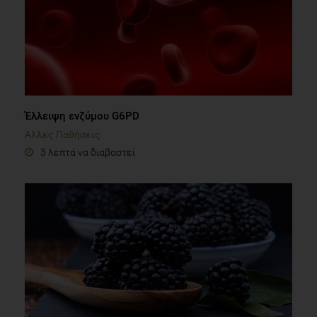
Έλλειψη ενζύμου G6PD
Άλλες Παθήσεις
3 λεπτά να διαβαστεί