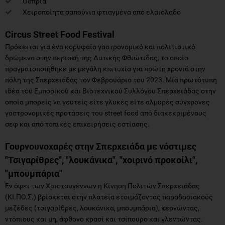
Όσπρια
Χειροποίητα σαπούνια φτιαγμένα από ελαιόλαδο
Circus Street Food Festival
Πρόκειται για ένα κορυφαίο γαστρονομικό και πολιτιστικό
δρώμενο στην περιοχή της Δυτικής Φθιώτιδας, το οποίο
πραγματοποιήθηκε με μεγάλη επιτυχία για πρώτη χρονιά στην
πόλη της Σπερχειάδας τον Φεβρουάριο του 2023. Μία πρωτότυπη
ιδέα του Εμπορικού και Βιοτεχνικού Συλλόγου Σπερχειάδας στην
οποία μπορείς να γευτείς είτε γλυκές είτε αλμυρές σύγχρονες
γαστρονομικές προτάσεις του street food από διακεκριμένους
σεφ και από τοπικές επιχειρήσεις εστίασης.
Γουρνουνοχαρές στην Σπερχειάδα με νόστιμες
"Τσιγαρίθρες", "λουκάνικα", "χοιρινό προκοίλι",
"μπουμπάρια"
Εν όψει των Χριστουγέννων η Κίνηση Πολιτών Σπερχειάδας
(ΚΙ.ΠΟ.Σ.) βρίσκεται στην πλατεία ετοιμάζοντας παραδοσιακούς
μεζέδες (τσιγαρίθρες, λουκάνικα, μπουμπάρια), κερνώντας,
ντόπιους και μη, άφθονο κρασί και τσίπουρο και γλεντώντας.