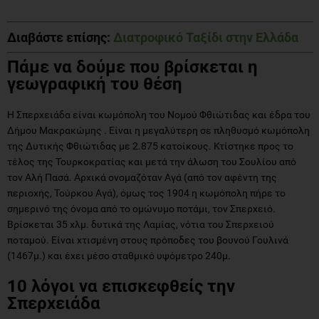
Διαβάστε επίσης:
Διατροφικό Ταξίδι στην Ελλάδα
Πάμε να δούμε που βρίσκεται η
γεωγραφική του θέση
Η Σπερχειάδα είναι κωμόπολη του Νομού Φθιώτιδας και έδρα του
Δήμου Μακρακώμης . Είναι η μεγαλύτερη σε πληθυσμό κωμόπολη
της Δυτικής Φθιώτιδας με 2.875 κατοίκους. Κτίστηκε προς το
τέλος της Τουρκοκρατίας και μετά την άλωση του Σουλίου από
τον Αλή Πασά. Αρχικά ονομαζόταν Αγά (από τον αφέντη της
περιοχής, Τούρκου Αγά), όμως τος 1904 η κωμόπολη πήρε το
σημερινό της όνομα από το ομώνυμο ποτάμι, τον Σπερχειό.
Βρίσκεται 35 χλμ. δυτικά της Λαμίας, νότια του Σπερχειού
ποταμού. Είναι χτισμένη στους πρόποδες του βουνού Γουλινά
(1467μ.) και έχει μέσο σταθμικό υψόμετρο 240μ.
10 λόγοι να επισκεφθείς την
Σπερχειάδα