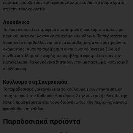
περιοχή προσθέτουν και αφαιρούν υλικά καθώς το έθιμο κρατά
από την τουρκοκρατία.
Λουκάνικο
Το λουκάνικο είναι τρόφιμο από χοιρινό ή μοσχαρίσιο κρέας με
καρυκεύματα και λαχανικά σε σχήμα κυλινδρικό. Τα περισσότερα
λουκάνικα περιβάλλονται με ένα περίβλημα για να κρατήσουν το
σχήμα τους. Αυτό το περίβλημα είναι φυσικό (έντερο ζώου) ή
συνθετικό. Μερικές φορές το περίβλημα αφαιρείται πριν την
κατανάλωση. Τα λουκάνικα διατηρούνται με πάστωμα, κάπνισμα ή
αποξήρανση.
Κούλουμα στη Σπερχειάδα
Το παραδοσιακό γαϊτανάκι και τα κούλουμα έχουν την τιμητική
τους το πρωί της Καθαράς Δευτέρας. Στην κεντρική πλατεία της
πόλης προσφέρεται από τους διοργανωτές της περιοχής λαγάνα,
φασολάδα και χαλβάς.
Παραδοσιακά προϊόντα