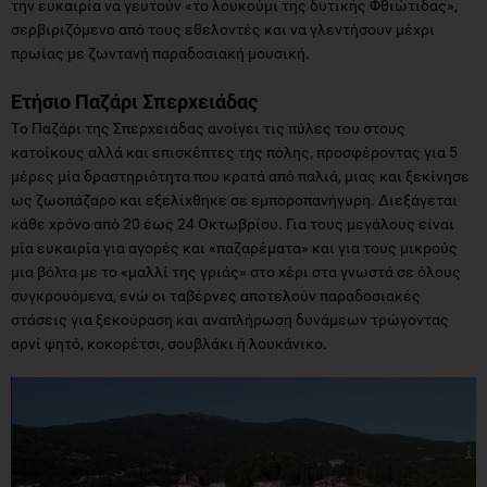
την ευκαιρία να γευτούν «το λουκούμι της δυτικής Φθιώτιδας»,
σερβιριζόμενο από τους εθελοντές και να γλεντήσουν μέχρι
πρωίας με ζωντανή παραδοσιακή μουσική.
Ετήσιο Παζάρι Σπερχειάδας
Tο Παζάρι της Σπερχειάδας ανοίγει τις πύλες του στους
κατοίκους αλλά και επισκέπτες της πόλης, προσφέροντας για 5
μέρες μία δραστηριότητα που κρατά από παλιά, μιας και ξεκίνησε
ως ζωοπάζαρο και εξελίχθηκε σε εμποροπανήγυρη. Διεξάγεται
κάθε χρόνο από 20 έως 24 Οκτωβρίου. Για τους μεγάλους είναι
μία ευκαιρία για αγορές και «παζαρέματα» και για τους μικρούς
μια βόλτα με το «μαλλί της γριάς» στο χέρι στα γνωστά σε όλους
συγκρουόμενα, ενώ οι ταβέρνες αποτελούν παραδοσιακές
στάσεις για ξεκούραση και αναπλήρωση δυνάμεων τρώγοντας
αρνί ψητό, κοκορέτσι, σουβλάκι ή λουκάνικο.