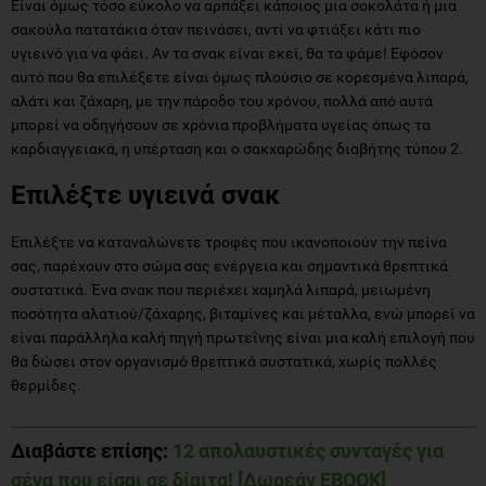
Είναι όμως τόσο εύκολο να αρπάξει κάποιος μια σοκολάτα ή μια
σακούλα πατατάκια όταν πεινάσει, αντί να φτιάξει κάτι πιο
υγιεινό για να φάει. Αν τα σνακ είναι εκεί, θα τα φάμε! Εφόσον
αυτό που θα επιλέξετε είναι όμως πλούσιο σε κορεσμένα λιπαρά,
αλάτι και ζάχαρη, με την πάροδο του χρόνου, πολλά από αυτά
μπορεί να οδηγήσουν σε χρόνια προβλήματα υγείας όπως τα
καρδιαγγειακά, η υπέρταση και ο σακχαρώδης διαβήτης τύπου 2.
Επιλέξτε υγιεινά σνακ
Επιλέξτε να καταναλώνετε τροφές που ικανοποιούν την πείνα
σας, παρέχουν στο σώμα σας ενέργεια και σημαντικά θρεπτικά
συστατικά. Ένα σνακ που περιέχει χαμηλά λιπαρά, μειωμένη
ποσότητα αλατιού/ζάχαρης, βιταμίνες και μέταλλα, ενώ μπορεί να
είναι παράλληλα καλή πηγή πρωτεΐνης είναι μια καλή επιλογή που
θα δώσει στον οργανισμό θρεπτικά συστατικά, χωρίς πολλές
θερμίδες.
Διαβάστε επίσης:
12 απολαυστικές συνταγές για
σένα που είσαι σε δίαιτα! [Δωρεάν EBOOK]