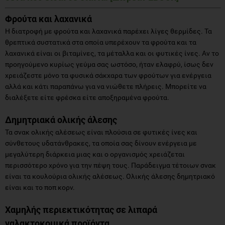
Φρούτα και λαχανικά
Η διατροφή με φρούτα και λαχανικά παρέχει λίγες θερμίδες. Τα
θρεπτικά συστατικά στα οποία υπερέχουν τα φρούτα και τα
λαχανικά είναι οι βιταμίνες, τα μέταλλα και οι φυτικές ίνες. Αν το
προηγούμενο κυρίως γεύμα σας ωστόσο, ήταν ελαφρύ, ίσως δεν
χρειάζεστε μόνο τα φυσικά σάκχαρα των φρούτων για ενέργεια
αλλά και κάτι παραπάνω για να νιώθετε πλήρεις. Μπορείτε να
διαλέξετε είτε φρέσκα είτε αποξηραμένα φρούτα.
Δημητριακά ολικής άλεσης
Τα σνακ ολικής αλέσεως είναι πλούσια σε φυτικές ίνες και
σύνθετους υδατάνθρακες, τα οποία σας δίνουν ενέργεια με
μεγαλύτερη διάρκεια μιας και ο οργανισμός χρειάζεται
περισσότερο χρόνο για την πέψη τους. Παράδειγμα τέτοιων σνακ
είναι τα κουλούρια ολικής αλέσεως. Ολικής άλεσης δημητριακό
είναι και το ποπ κορν.
Χαμηλής περιεκτικότητας σε λιπαρά
γαλακτοκομικά προϊόντα