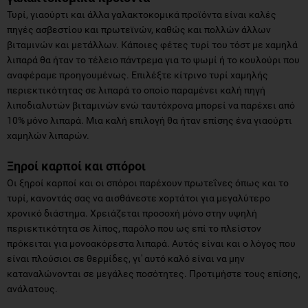
Τυρί, γιαούρτι και άλλα γαλακτοκομικά προϊόντα είναι καλές
πηγές ασβεστίου και πρωτεϊνών, καθώς και πολλών άλλων
βιταμινών και μετάλλων. Κάποιες φέτες τυρί του τόστ με χαμηλά
λιπαρά θα ήταν το τέλειο πάντρεμα για το ψωμί ή το κουλούρι που
αναφέραμε προηγουμένως. Επιλέξτε κίτρινο τυρί χαμηλής
περιεκτικότητας σε λιπαρά το οποίo παραμένει καλή πηγή
λιποδιαλυτών βιταμινών ενώ ταυτόχρονα μπορεί να παρέχει από
10% μόνο λιπαρά. Μια καλή επιλογή θα ήταν επίσης ένα γιαούρτι
χαμηλών λιπαρών.
Ξηροί καρποί και σπόροι
Οι ξηροί καρποί και οι σπόροι παρέχουν πρωτεΐνες όπως και το
τυρί, κανοντάς σας να αισθάνεστε χορτάτοι για μεγαλύτερο
χρονικό διάστημα. Χρειάζεται προσοχή μόνο στην υψηλή
περιεκτικότητα σε λίπος, παρόλο που ως επί το πλείστον
πρόκειται για μονοακόρεστα λιπαρά. Αυτός είναι και ο λόγος που
είναι πλούσιοι σε θερμίδες, γι' αυτό καλό είναι να μην
καταναλώνονται σε μεγάλες ποσότητες. Προτιμήστε τους επίσης,
ανάλατους.