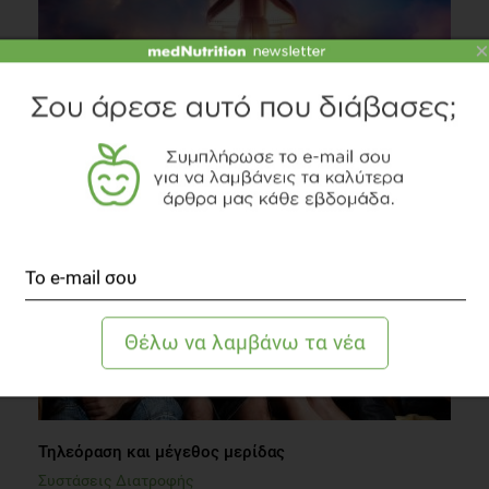
×
Διατροφή στο Διάστημα: Τι τρώνε οι Αστροναύτες;
Συστάσεις Διατροφής
6 λεπτά να διαβαστεί
Τηλεόραση και μέγεθος μερίδας
Συστάσεις Διατροφής