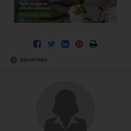
ΒΙΒΛΙΟΓΡΑΦΙΑ
Chapelot D. The Role of Snacking in Energy Balance: a
Biobehavioral Approach. American Society for Nutrition. 1
December 2010; 10.3945/jn.109.114330
Piernas C, Popkin BM. Snacking increased among United
States adults between 1977 and 2006. J Nutr.
2010;140:325–32.
Drummond S, Crombie N, Kirk T. A critique of the effects of
snacking on body weight status. Eur J Clin Nutr.