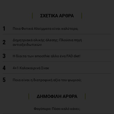
ΣΧΕΤΙΚΑ ΑΡΘΡΑ
1
Ποια Φυτικά Αλείμματα είναι καλύτερα;
Δημητριακά ολικής άλεσης: Πλούσια πηγή
2
αντιοξειδωτικών
3
Η δίαιτα των smoothie: άλλο ένα FAD diet!
4
4+1 Καλοκαιρινά Σνακ
5
Ποια είναι η διατροφική αξία του ψωμιού;
ΔΗΜΟΦΙΛΗ ΑΡΘΡΑ
Φαγόπυρο: Πόσο καλό κάνει;