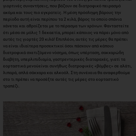
γιορτινές συναντήσεις, που βάζουν σε διατροφικό πειρασμό
ακόμα και τους πιο εγκρατείς. Η μέση πρόσληψη βάρους την
περίοδο αυτή είναι περίπου τα 2 κιλά, βάρος το οποίο σπάνια
χάνεται και αθροίζεται με το πέρασμα των χρόνων. Φανταστείτε
ότι μέσα σε μόλις 1 δεκαετία, μπορεί κάποιος να πάρει μόνο από
αυτές τις γιορτές 20 κιλά! Επιπλέον, αυτές τις μέρες θα πρέπει
να είναι ιδιαίτερα προσεκτικοί όσοι πάσχουν από κάποιο
διατροφικά σχετιζόμενο νόσημα, όπως υπέρταση, σακχαρώδη
διαβήτη, υπερλιπιδιαμία, γαστρεντερικές διαταραχές, γιατί τα
εορταστικά μενούείναι συνήθως διατροφικές «βόμβες» σε αλάτι,
λιπαρά, απλά σάκχαρα και αλκοόλ. Στη συνέχεια θα αναφερθούμε
στο τι πρέπει να προσέξτε αυτές τις μέρες στο εορταστικό
τραπέζι.