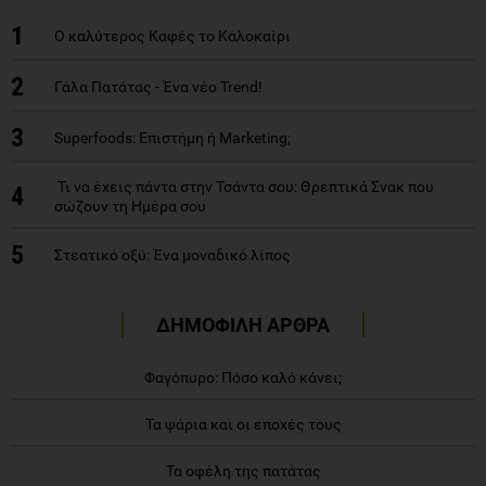
1
Ο καλύτερος Καφές το Καλοκαίρι
2
Γάλα Πατάτας - Ένα νέο Trend!
3
Superfoods: Επιστήμη ή Marketing;
Τι να έχεις πάντα στην Τσάντα σου: Θρεπτικά Σνακ που
4
σώζουν τη Ημέρα σου
5
Στεατικό οξύ: Ένα μοναδικό λίπος
ΔΗΜΟΦΙΛΗ ΑΡΘΡΑ
Φαγόπυρο: Πόσο καλό κάνει;
Τα ψάρια και οι εποχές τους
Τα οφέλη της πατάτας