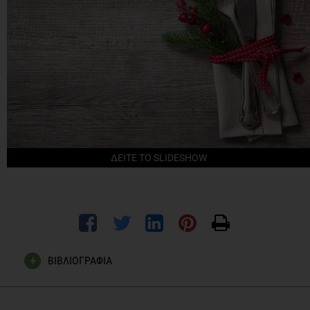
ΔΕΙΤΕ ΤΟ SLIDESHOW
ΒΙΒΛΙΟΓΡΑΦΙΑ
Holly RH, Duncan R, Mary KD, David AF. The effect of the
Thanksgiving Holiday on weight gain. Nutrition Journal 2006,