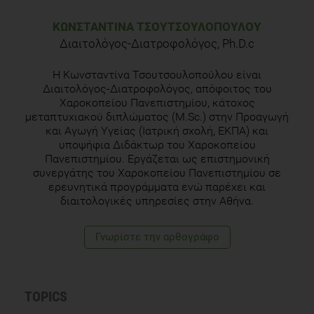
American Academy of Dermatology,
https://www.aad.org/public/diseases/scaly-
ΚΩΝΣΤΑΝΤΊΝΑ ΤΣΟΥΤΣΟΥΛΟΠΟΎΛΟΥ
skin/psoriasis#overview
.
Διαιτολόγος-Διατροφολόγος, Ph.D.c
National Psoriasis Foundation/USA,
About Psoriasis.
H Κωνσταντίνα Τσουτσουλοπούλου είναι
https://www.psoriasis.org/about-psoriasis
.
Διαιτολόγος-Διατροφολόγος, απόφοιτος του
Χαροκοπείου Πανεπιστημίου, κάτοχος
National Psoriasis Foundation/USA,
Diet and Psoriasis.
μεταπτυχιακού διπλώματος (M.Sc.) στην Προαγωγή
https://www.psoriasis.org/about-
και Αγωγή Υγείας (Ιατρική σχολή, ΕΚΠΑ) και
psoriasis/treatments/alternative/diet-supplements
υποψήφια Διδάκτωρ του Χαροκοπείου
.
Πανεπιστημίου. Εργάζεται ως επιστημονική
συνεργάτης του Χαροκοπείου Πανεπιστημίου σε
Psoriasis and Psoriatic Arthritis Alliance,
Psoriatic Lifestyle
ερευνητικά προγράμματα ενώ παρέχει και
and Nutrition.
διαιτολογικές υπηρεσίες στην Αθήνα.
http://papaa.org/sites/default/files/Psoriatic_lifestyle_and_nutriti
Ricketts JR, Rothe MJ, Grant-Kels JM,
Nutrition and
Γνωρίστε την αρθογράφο
psoriasis.
Clin Dermatol. 2010 Nov-Dec;28(6):615-26. doi:
10.1016/j.clindermatol.2010.03.027.
Millsop JW, Bhatia BK, Debbaneh M, Koo J, Liao W,
TOPICS
Diet and
psoriasis, part III: role of nutritional supplements.
J Am Acad