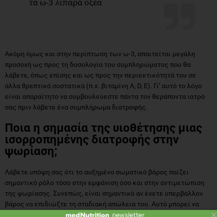
τα ω-3 λιπαρά οξέα
Ακόμη όμως και στην περίπτωση των ω-3, απαιτείται μεγάλη
προσοχή ως προς τη δοσολογία του συμπληρώματος που θα
λάβετε, όπως επίσης και ως προς την περιεκτικότητά του σε
άλλα θρεπτικά συστατικά (π.χ. βιταμίνη Α, D, E). Γι’ αυτό το λόγο
είναι απαραίτητο να συμβουλεύεστε πάντα τον θεράποντα ιατρό
σας πριν λάβετε ένα συμπλήρωμα διατροφής.
Ποια η σημασία της υιοθέτησης μιας
ισορροπημένης διατροφής στην
ψωρίαση;
Λάβετε υπόψη σας ότι το αυξημένο σωματικό βάρος παίζει
σημαντικό ρόλο τόσο στην εμφάνιση όσο και στην αντιμετώπιση
της ψωρίασης. Συνεπώς, είναι σημαντικό αν έχετε υπερβάλλον
βάρος να επιδιώξτε τη σταδιακή απώλεια του. Αυτό μπορεί να
×
επιτευχθεί μέσω της υιοθέτησης μιας Μεσογειακής τύπου