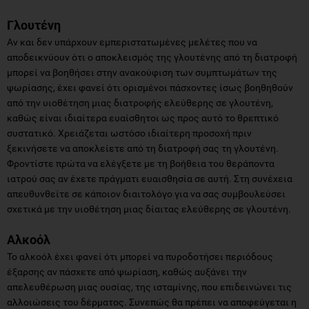
Γλουτένη
Αν και δεν υπάρχουν εμπεριστατωμένες μελέτες που να
αποδεικνύουν ότι ο αποκλεισμός της γλουτένης από τη διατροφή
μπορεί να βοηθήσει στην ανακούφιση των συμπτωμάτων της
ψωρίασης, έχει φανεί ότι ορισμένοι πάσχοντες ίσως βοηθηθούν
από την υιοθέτηση μιας διατροφής ελεύθερης σε γλουτένη,
καθώς είναι ιδιαίτερα ευαίσθητοι ως προς αυτό το θρεπτικό
συστατικό. Χρειάζεται ωστόσο ιδιαίτερη προσοχή πριν
ξεκινήσετε να αποκλείετε από τη διατροφή σας τη γλουτένη.
Φροντίστε πρώτα να ελέγξετε με τη βοήθεια του θεράποντα
ιατρού σας αν έχετε πράγματι ευαισθησία σε αυτή. Στη συνέχεια
απευθυνθείτε σε κάποιον διαιτολόγο για να σας συμβουλεύσει
σχετικά με την υιοθέτηση μιας δίαιτας ελεύθερης σε γλουτένη.
Αλκοόλ
Το αλκοόλ έχει φανεί ότι μπορεί να πυροδοτήσει περιόδους
έξαρσης αν πάσχετε από ψωρίαση, καθώς αυξάνει την
απελευθέρωση μιας ουσίας, της ισταμίνης, που επιδεινώνει τις
αλλοιώσεις του δέρματος. Συνεπώς θα πρέπει να αποφεύγεται η