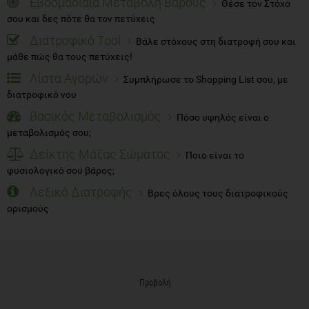
Εβδομαδίαια Μεταβολή Βάρους
Θέσε τον Στόχο
σου και δες πότε θα τον πετύχεις
Διατροφικό Tool
Βάλε στόχους στη διατροφή σου και
μάθε πώς θα τους πετύχεις!
Λίστα Αγορών
Συμπλήρωσε το Shopping List σου, με
διατροφικό νου
Βασικός Μεταβολισμός
Πόσο υψηλός είναι ο
μεταβολισμός σου;
Δείκτης Μάζας Σώματος
Ποιο είναι το
φυσιολογικό σου βάρος;
Λεξικό Διατροφής
Βρες όλους τους διατροφικούς
ορισμούς
Προβολή