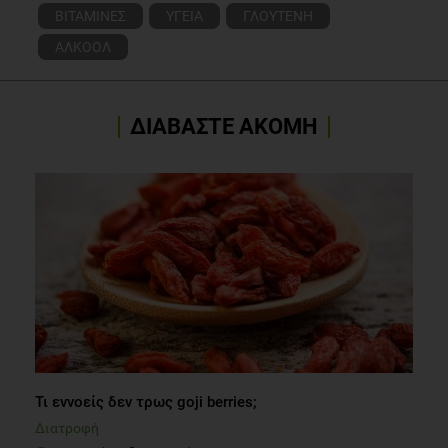
Dermatol. 2014 Sep;71(3):561-9. doi:
ΒΙΤΑΜΙΝΕΣ
ΥΓΕΙΑ
ΓΛΟΥΤΕΝΗ
10.1016/j.jaad.2014.03.016. Epub 2014 Apr 26.
ΑΛΚΟΟΛ
Armstrong AW, Harskamp CT, Armstrong EJ,
The association
between psoriasis and obesity: a systematic review and meta-
ΔΙΑΒΑΣΤΕ ΑΚΟΜΗ
analysis of observational studies.
Nutr Diabetes. 2012 Dec
3;2:e54. doi: 10.1038/nutd.2012.26.
Τι εννοείς δεν τρως goji berries;
Διατροφή