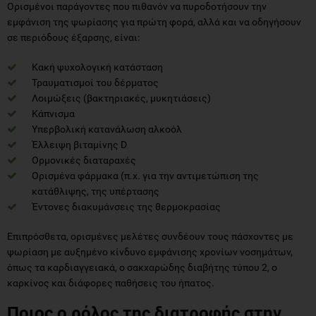
Ορισμένοι παράγοντες που πιθανόν να πυροδοτήσουν την
εμφάνιση της ψωρίασης για πρώτη φορά, αλλά και να οδηγήσουν
σε περιόδους έξαρσης, είναι:
Κακή ψυχολογική κατάσταση
Τραυματισμοί του δέρματος
Λοιμώξεις (βακτηριακές, μυκητιάσεις)
Κάπνισμα
Υπερβολική κατανάλωση αλκοόλ
Έλλειψη βιταμίνης D
Ορμονικές διαταραχές
Ορισμένα φάρμακα (π.χ. για την αντιμετώπιση της
κατάθλιψης, της υπέρτασης
Έντονες διακυμάνσεις της θερμοκρασίας
Επιπρόσθετα, ορισμένες μελέτες συνδέουν τους πάσχοντες με
ψωρίαση με αυξημένο κίνδυνο εμφάνισης χρονίων νοσημάτων,
όπως τα καρδιαγγειακά, ο σακχαρώδης διαβήτης τύπου 2, ο
καρκίνος και διάφορες παθήσεις του ήπατος.
Ποιος ο ρόλος της διατροφής στην