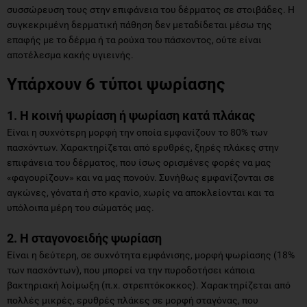
συσσώρευση τους στην επιφάνεια του δέρματος σε στοιβάδες. Η
συγκεκριμένη δερματική πάθηση δεν μεταδίδεται μέσω της
επαφής με το δέρμα ή τα ρούχα του πάσχοντος, ούτε είναι
αποτέλεσμα κακής υγιεινής.
Υπάρχουν 6 τύποι ψωρίασης
1. Η κοινή ψωρίαση ή ψωρίαση κατά πλάκας
Είναι η συχνότερη μορφή την οποία εμφανίζουν το 80% των
πασχόντων. Χαρακτηρίζεται από ερυθρές, ξηρές πλάκες στην
επιφάνεια του δέρματος, που ίσως ορισμένες φορές να μας
«φαγουρίζουν» και να μας πονούν. Συνήθως εμφανίζονται σε
αγκώνες, γόνατα ή στο κρανίο, χωρίς να αποκλείονται και τα
υπόλοιπα μέρη του σώματός μας.
2. Η σταγονοειδής ψωρίαση
Είναι η δεύτερη, σε συχνότητα εμφάνισης, μορφή ψωρίασης (18%
των πασχόντων), που μπορεί να την πυροδοτήσει κάποια
βακτηριακή λοίμωξη (π.χ. στρεπτόκοκκος). Χαρακτηρίζεται από
πολλές μικρές, ερυθρές πλάκες σε μορφή σταγόνας, που