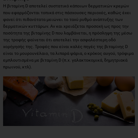
Η βιταμίνη D αποτελεί συστατικό κάποιων δερματικών κρεμών
που εφαρμόζονται τοπικά στις πάσχουσες περιοχές, καθώς έχει
φανεί ότι πιθανότατα μειώνει το ταχύ ρυθμό ανάπτυξης των
δερματικών κυττάρων. Αν και χρειάζεται προσοχή ως προς την
ποσότητα της βιταμίνης D που λαμβάνεται, η πρόσληψη της μέσω
της τροφής φαίνεται ότι αποτελεί την ασφαλέστερη οδό
χορήγησής της. Τροφές που είναι καλές πηγές της βιταμίνης D
είναι το μουρουνέλαιο, τα λιπαρά ψάρια, ο κρόκος αυγού, τρόφιμα
εμπλουτισμένα με βιταμίνη D (π.χ. γαλακτοκομικά, δημητριακά
πρωινού, κτλ).