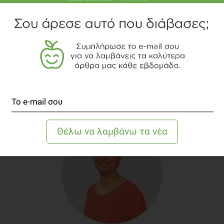
διατροφής, που προάγει επίσης τη μείωση της φλεγμονής, όπως
και με την υιοθέτηση συστηματικής άσκησης.
ΒΙΒΛΙΟΓΡΑΦΙΑ
Εθνικό Ίδρυμα Ερευνών,
Κοινωνία και υγεία τομ. VI
. Εθνικό
Ίδρυμα Ερευνών, 2007, p. 241
.
Mayo Clinic,
https://www.mayoclinic.org/diseases-
conditions/psoriasis/symptoms-causes/syc-20355840
.
Mayo Clinic,
Psoriasis diet: Can changing your diet treat
psoriasis?.
https://www.mayoclinic.org/diseases-
conditions/psoriasis/expert-answers/psoriasis-diet/faq-
20057925
.