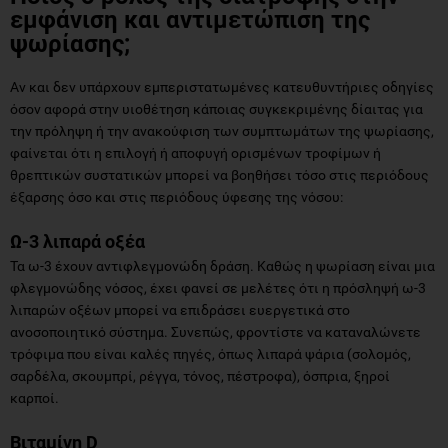
εμφάνιση και αντιμετώπιση της
ψωρίασης;
Αν και δεν υπάρχουν εμπεριστατωμένες κατευθυντήριες οδηγίες
όσον αφορά στην υιοθέτηση κάποιας συγκεκριμένης δίαιτας για
την πρόληψη ή την ανακούφιση των συμπτωμάτων της ψωρίασης,
φαίνεται ότι η επιλογή ή αποφυγή ορισμένων τροφίμων ή
θρεπτικών συστατικών μπορεί να βοηθήσει τόσο στις περιόδους
έξαρσης όσο και στις περιόδους ύφεσης της νόσου:
Ω-3 λιπαρά οξέα
Τα ω-3 έχουν αντιφλεγμονώδη δράση. Καθώς η ψωρίαση είναι μια
φλεγμονώδης νόσος, έχει φανεί σε μελέτες ότι η πρόσληψή ω-3
λιπαρών οξέων μπορεί να επιδράσει ευεργετικά στο
ανοσοποιητικό σύστημα. Συνεπώς, φροντίστε να καταναλώνετε
τρόφιμα που είναι καλές πηγές, όπως λιπαρά ψάρια (σολομός,
σαρδέλα, σκουμπρί, ρέγγα, τόνος, πέστροφα), όσπρια, ξηροί
καρποί.
Βιταμίνη
D