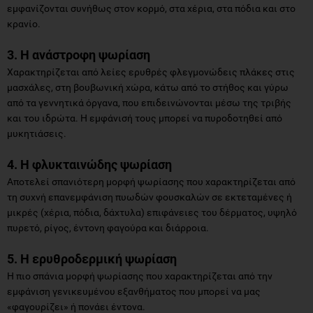
εμφανίζονται συνήθως στον κορμό, στα χέρια, στα πόδια και στο
κρανίο.
3. Η ανάστροφη ψωρίαση
Χαρακτηρίζεται από λείες ερυθρές φλεγμονώδεις πλάκες στις
μασχάλες, στη βουβωνική χώρα, κάτω από το στήθος και γύρω
από τα γεννητικά όργανα, που επιδεινώνονται μέσω της τριβής
και του ιδρώτα. Η εμφάνισή τους μπορεί να πυροδοτηθεί από
μυκητιάσεις.
4. Η φλυκταινώδης ψωρίαση
Αποτελεί σπανιότερη μορφή ψωρίασης που χαρακτηρίζεται από
τη συχνή επανεμφάνιση πυωδών φουσκαλών σε εκτεταμένες ή
μικρές (χέρια, πόδια, δάχτυλα) επιφάνειες του δέρματος, υψηλό
πυρετό, ρίγος, έντονη φαγούρα και διάρροια.
5. Η ερυθροδερμική ψωρίαση
Η πιο σπάνια μορφή ψωρίασης που χαρακτηρίζεται από την
εμφάνιση γενικευμένου εξανθήματος που μπορεί να μας
«φαγουρίζει» ή πονάει έντονα.