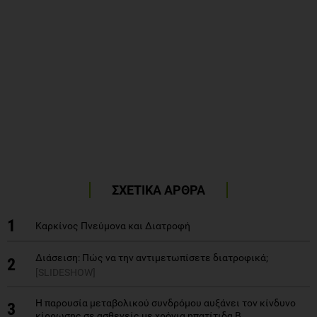
ΣΧΕΤΙΚΑ ΑΡΘΡΑ
1
Καρκίνος Πνεύμονα και Διατροφή
Διάσειση: Πώς να την αντιμετωπίσετε διατροφικά;
2
[SLIDESHOW]
Η παρουσία μεταβολικού συνδρόμου αυξάνει τον κίνδυνο
3
κίρρωσης σε ασθενείς με χρόνια ηπατίτιδα Β