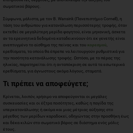
σωματικού βάρους.
Σύμφωνα, μάλιστα, με τον B. Wansink (Πανεπιστήμιο Cornell), η
τάση του ανθρώπου για κατανάλωση περισσότερης τροφής, όταν
εκτεθεί σε μεγαλύτερη μερίδα φαγητού, είναι μηχανική, άσχετα
αν τα ερευνητικά δεδομένα καταδεικνύουν ότι εκ γενετής είναι
ανεπτυγμένο το αίσθημα της πείνας και του
κορεσμού
,
ερεθίσματα, τα οποία θα έπρεπε να λειτουργούν ρυθμιστικά για
την ποσότητα κατανάλωσης τροφής. Ωστόσο, με το πέρας της
ηλικίας, παρατηρείται ότι η ανταπόκριση σε αυτά τα εσωτερικά
ερεθίσματα, για άγνωστους ακόμα λόγους, σταματά.
Τι πρέπει να αποφεύγετε;
Κρίνεται, λοιπόν, χρήσιμο να αποφεύγονται οι μεγάλες
συσκευασίες και οι έξτρα ποσότητες, καθώς η παγίδα της
υπερκατανάλωσης ή ακόμα και μιας μέτριας αύξησης στο
μέγεθος των μερίδων καραδοκεί, οδηγώντας στην προσθήκη έως
και δέκα κιλών στο σωματικό βάρος σε διάστημα ενός μόλις
έτους.