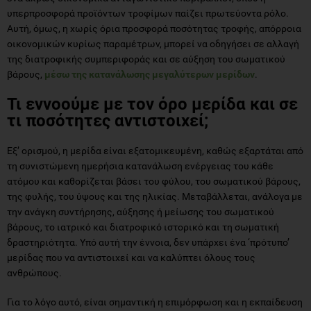
υπερπροσφορά προϊόντων τροφίμων παίζει πρωτεύοντα ρόλο.
Αυτή, όμως, η χωρίς όρια προσφορά ποσότητας τροφής, απόρροια
οικονομικών κυρίως παραμέτρων, μπορεί να οδηγήσει σε αλλαγή
της διατροφικής συμπεριφοράς και σε αύξηση του σωματικού
βάρους,
μέσω της κατανάλωσης μεγαλύτερων μερίδων
.
Τι εννοούμε με τον όρο μερίδα και σε
τι ποσότητες αντιστοιχεί;
Εξ’ ορισμού, η μερίδα είναι εξατομικευμένη, καθώς εξαρτάται από
τη συνιστώμενη ημερήσια κατανάλωση ενέργειας του κάθε
ατόμου και καθορίζεται βάσει του φύλου, του σωματικού βάρους,
της φυλής, του ύψους και της ηλικίας. Μεταβάλλεται, ανάλογα με
την ανάγκη συντήρησης, αύξησης ή μείωσης του σωματικού
βάρους, το ιατρικό και διατροφικό ιστορικό και τη σωματική
δραστηριότητα. Υπό αυτή την έννοια, δεν υπάρχει ένα ‘πρότυπο’
μερίδας που να αντιστοιχεί και να καλύπτει όλους τους
ανθρώπους.
Για το λόγο αυτό, είναι σημαντική η επιμόρφωση και η εκπαίδευση