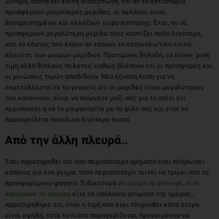
Συνάμα, αποτελεί κοινή διαπίστωση, ότι αν τα εστιατόρια
προσφέρουν μικρότερες μερίδες, οι πελάτες είναι
δυσαρεστημένοι και αλλάζουν χώρο εστίασης. Έτσι, το να
προσφέρουν μεγαλύτερη μερίδα τους κοστίζει πολύ λιγότερο,
από το κόστος που έχουν αν χάσουν το καταναλωτικό κοινό,
εξαιτίας των μικρών μερίδων. Προτιμούν, δηλαδή, να έχουν ‘μισή
τιμή αλλά διπλούς πελάτες’ καθώς βλέπουν ότι οι προσφορές και
οι μειώσεις τιμών αποδίδουν. Μία έξυπνη λύση για να
εκμεταλλευτείτε το γεγονός ότι οι μερίδες είναι μεγαλύτερες
του κανονικού, είναι να παίρνετε μαζί σας για το σπίτι ότι
περισσεύει ή να το μοιραστείτε με το φίλο σας και έτσι να
παραγγείλετε συνολικά λιγότερα πιάτα.
Από την άλλη πλευρά..
Έχει παρατηρηθεί ότι όσο περισσότερα χρήματα έχει πληρώσει
κάποιος για ένα γεύμα, τόσο περισσότερο τείνει να τρώει από το
προσφερόμενο φαγητό. Ειδικότερα
σε γεύμα σε μπουφέ, είτε
αφορούσε το πρωινό
είτε τα υπόλοιπα γεύματα της ημέρας,
παρατηρήθηκε ότι, όταν η τιμή που έχει πληρωθεί κατά άτομο
είναι υψηλή, τότε το πιάτο παραγεμίζεται, προκειμένου να