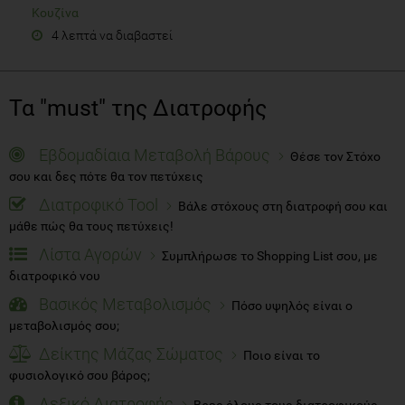
Κουζίνα
4 λεπτά να διαβαστεί
Τα "must" της Διατροφής
Εβδομαδίαια Μεταβολή Βάρους
Θέσε τον Στόχο
σου και δες πότε θα τον πετύχεις
Διατροφικό Tool
Βάλε στόχους στη διατροφή σου και
μάθε πώς θα τους πετύχεις!
Λίστα Αγορών
Συμπλήρωσε το Shopping List σου, με
διατροφικό νου
Βασικός Μεταβολισμός
Πόσο υψηλός είναι ο
μεταβολισμός σου;
Δείκτης Μάζας Σώματος
Ποιο είναι το
φυσιολογικό σου βάρος;
Λεξικό Διατροφής
Βρες όλους τους διατροφικούς