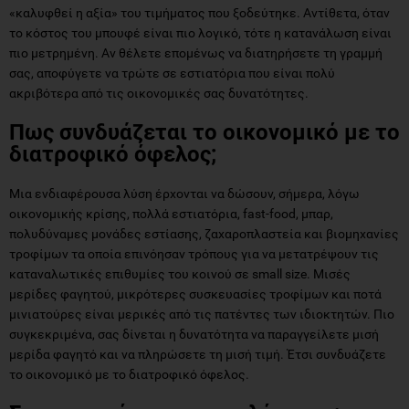
«καλυφθεί η αξία» του τιμήματος που ξοδεύτηκε. Αντίθετα, όταν
το κόστος του μπουφέ είναι πιο λογικό, τότε η κατανάλωση είναι
πιο μετρημένη. Αν θέλετε επομένως να διατηρήσετε τη γραμμή
σας, αποφύγετε να τρώτε σε εστιατόρια που είναι πολύ
ακριβότερα από τις οικονομικές σας δυνατότητες.
Πως συνδυάζεται το οικονομικό με το
διατροφικό όφελος;
Μια ενδιαφέρουσα λύση έρχονται να δώσουν, σήμερα, λόγω
οικονομικής κρίσης, πολλά εστιατόρια, fast-food, μπαρ,
πολυδύναμες μονάδες εστίασης, ζαχαροπλαστεία και βιομηχανίες
τροφίμων τα οποία επινόησαν τρόπους για να μετατρέψουν τις
καταναλωτικές επιθυμίες του κοινού σε small size. Μισές
μερίδες φαγητού, μικρότερες συσκευασίες τροφίμων και ποτά
μινιατούρες είναι μερικές από τις πατέντες των ιδιοκτητών. Πιο
συγκεκριμένα, σας δίνεται η δυνατότητα να παραγγείλετε μισή
μερίδα φαγητό και να πληρώσετε τη μισή τιμή. Έτσι συνδυάζετε
το οικονομικό με το διατροφικό όφελος.