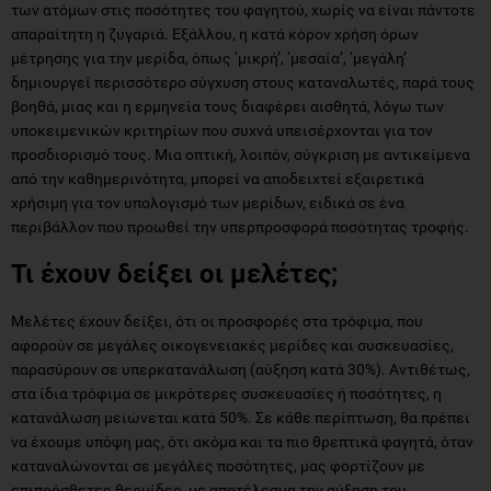
των ατόμων στις ποσότητες του φαγητού, χωρίς να είναι πάντοτε
απαραίτητη η ζυγαριά. Εξάλλου, η κατά κόρον χρήση όρων
μέτρησης για την μερίδα, όπως ‘μικρή’, ‘μεσαία’, ‘μεγάλη’
δημιουργεί περισσότερο σύγχυση στους καταναλωτές, παρά τους
βοηθά, μιας και η ερμηνεία τους διαφέρει αισθητά, λόγω των
υποκειμενικών κριτηρίων που συχνά υπεισέρχονται για τον
προσδιορισμό τους. Μια οπτική, λοιπόν, σύγκριση με αντικείμενα
από την καθημερινότητα, μπορεί να αποδειχτεί εξαιρετικά
χρήσιμη για τον υπολογισμό των μερίδων, ειδικά σε ένα
περιβάλλον που προωθεί την υπερπροσφορά ποσότητας τροφής.
Τι έχουν δείξει οι μελέτες;
Μελέτες έχουν δείξει, ότι οι προσφορές στα τρόφιμα, που
αφορούν σε μεγάλες οικογενειακές μερίδες και συσκευασίες,
παρασύρουν σε υπερκατανάλωση (αύξηση κατά 30%). Αντιθέτως,
στα ίδια τρόφιμα σε μικρότερες συσκευασίες ή ποσότητες, η
κατανάλωση μειώνεται κατά 50%. Σε κάθε περίπτωση, θα πρέπει
να έχουμε υπόψη μας, ότι ακόμα και τα πιο θρεπτικά φαγητά, όταν
καταναλώνονται σε μεγάλες ποσότητες, μας φορτίζουν με
επιπρόσθετες θερμίδες, με αποτέλεσμα την αύξηση του