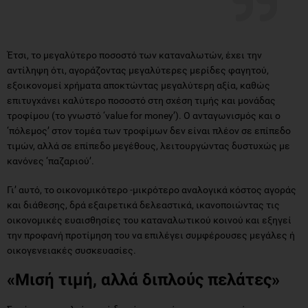
Έτσι, το μεγαλύτερο ποσοστό των καταναλωτών, έχει την
αντίληψη ότι, αγοράζοντας μεγαλύτερες μερίδες φαγητού,
εξοικονομεί χρήματα αποκτώντας μεγαλύτερη αξία, καθώς
επιτυγχάνει καλύτερο ποσοστό στη σχέση τιμής και μονάδας
τροφίμου (το γνωστό ‘value for money’). Ο ανταγωνισμός και ο
‘πόλεμος’ στον τομέα των τροφίμων δεν είναι πλέον σε επίπεδο
τιμών, αλλά σε επίπεδο μεγέθους, λειτουργώντας δυστυχώς με
κανόνες ‘παζαριού’.
Γι’ αυτό, το οικονομικότερο -μικρότερο αναλογικά κόστος αγοράς
και διάθεσης, δρά εξαιρετικά δελεαστικά, ικανοποιώντας τις
οικονομικές ευαισθησίες του καταναλωτικού κοινού και εξηγεί
την προφανή προτίμηση του να επιλέγει συμφέρουσες μεγάλες ή
οικογενειακές συσκευασίες.
«Μισή τιμή, αλλά διπλούς πελάτες»