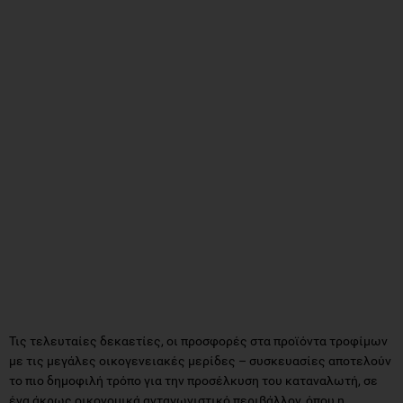
Τις τελευταίες δεκαετίες, οι προσφορές στα προϊόντα τροφίμων
με τις μεγάλες οικογενειακές μερίδες – συσκευασίες αποτελούν
το πιο δημοφιλή τρόπο για την προσέλκυση του καταναλωτή, σε
ένα άκρως οικονομικά ανταγωνιστικό περιβάλλον, όπου η