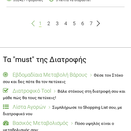
1
2
3
4
5
6
7
Τα "must" της Διατροφής
Εβδομαδίαια Μεταβολή Βάρους
Θέσε τον Στόχο
σου και δες πότε θα τον πετύχεις
Διατροφικό Tool
Βάλε στόχους στη διατροφή σου και
μάθε πώς θα τους πετύχεις!
Λίστα Αγορών
Συμπλήρωσε το Shopping List σου, με
διατροφικό νου
Βασικός Μεταβολισμός
Πόσο υψηλός είναι ο
μεταβολισμός σου;