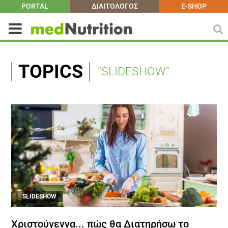
PORTAL
ΔΙΑΙΤΟΛΟΓΟΣ
E-SHOP
TOPICS
"SLIDESHOW"
SLIDESHOW
Χριστούγεννα... πώς θα Διατηρήσω το