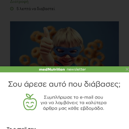
Διατροφή
5 λεπτά να διαβαστεί
×
Ένας σούπερ ήρωας δεν χρειάζεται σπανάκι,
αλλά...δημητριακά!
Οικογένεια
2 λεπτά να διαβαστεί