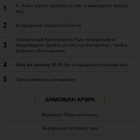
Τι «λέει» για τον τρόπο ζωής σας, ο παχύσαρκος σκύλος
1
σας;
2
Διατροφή και Στοματική Υγιεινή
Οικογενειακά Χριστούγεννα: Πώς να οργανώσετε
3
Ισορροπημένο Τραπέζι για όλη την Οικογένεια — παιδιά,
ενήλικες, ηλικιωμένους
4
Baby led weaning (BLW): Να το εφαρμόσω στο μωρό μου;
5
Ξηροί καρποί και εγκυμοσύνη
ΔΗΜΟΦΙΛΗ ΑΡΘΡΑ
Φαγόπυρο: Πόσο καλό κάνει;
Τα ψάρια και οι εποχές τους