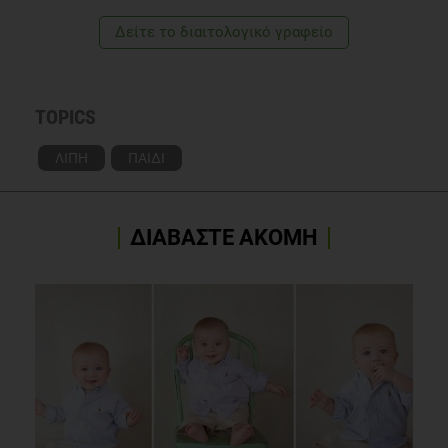
Bauer LR and Waldrop J. Trans fat intake in children: risks
Δείτε το διαιτολογικό γραφείο
and recommendations. Pediatr Nurs 2009 Nov-
Dec;35(6):346-51
TOPICS
ΛΙΠΗ
ΠΑΙΔΙ
ΔΙΑΒΑΣΤΕ ΑΚΟΜΗ