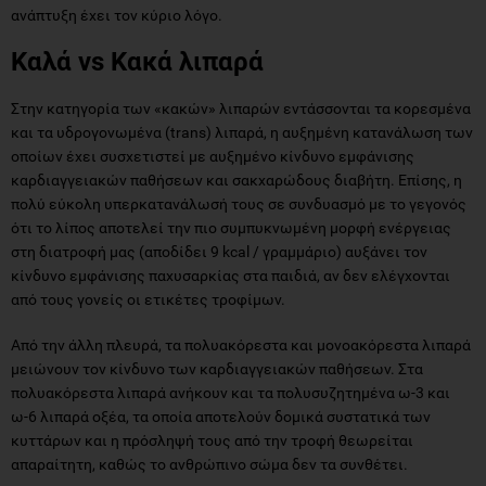
ανάπτυξη έχει τον κύριο λόγο.
Καλά vs Κακά λιπαρά
Στην κατηγορία των «κακών» λιπαρών εντάσσονται τα κορεσμένα
και τα υδρογονωμένα (trans) λιπαρά, η αυξημένη κατανάλωση των
οποίων έχει συσχετιστεί με αυξημένο κίνδυνο εμφάνισης
καρδιαγγειακών παθήσεων και σακχαρώδους διαβήτη. Επίσης, η
πολύ εύκολη υπερκατανάλωσή τους σε συνδυασμό με το γεγονός
ότι το λίπος αποτελεί την πιο συμπυκνωμένη μορφή ενέργειας
στη διατροφή μας (αποδίδει 9 kcal / γραμμάριο) αυξάνει τον
κίνδυνο εμφάνισης παχυσαρκίας στα παιδιά, αν δεν ελέγχονται
από τους γονείς οι ετικέτες τροφίμων.
Από την άλλη πλευρά, τα πολυακόρεστα και μονοακόρεστα λιπαρά
μειώνουν τον κίνδυνο των καρδιαγγειακών παθήσεων. Στα
πολυακόρεστα λιπαρά ανήκουν και τα πολυσυζητημένα ω-3 και
ω-6 λιπαρά οξέα, τα οποία αποτελούν δομικά συστατικά των
κυττάρων και η πρόσληψή τους από την τροφή θεωρείται
απαραίτητη, καθώς το ανθρώπινο σώμα δεν τα συνθέτει.