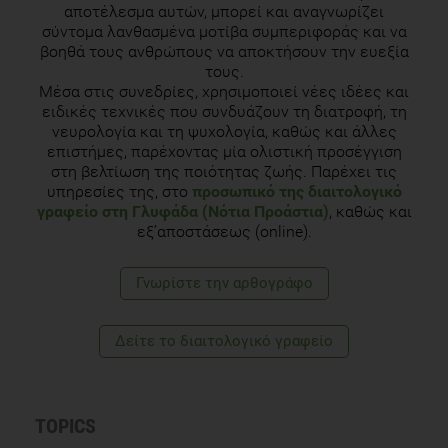
αποτέλεσμα αυτών, μπορεί και αναγνωρίζει
2011 Mar 15;11:96.
σύντομα λανθασμένα μοτίβα συμπεριφοράς και να
βοηθά τους ανθρώπους να αποκτήσουν την ευεξία
Papakonstantinou E, Kechribari I, Sotirakoglou Κ, Tarantilis P,
τους.
Gourdomichali T, Michas G, Kravvariti V, Voumvourakis K,
Μέσα στις συνεδρίες, χρησιμοποιεί νέες ιδέες και
Zampelas A, Acute effects of coffee consumption on self-
ειδικές τεχνικές που συνδυάζουν τη διατροφή, τη
reported gastrointestinal symptoms, blood pressure and
νευρολογία και τη ψυχολογία, καθώς και άλλες
stress indices in healthy individuals. Nutr J. 2016 Mar
επιστήμες, παρέχοντας μία ολιστική προσέγγιση
15;15(1):26.
στη βελτίωση της ποιότητας ζωής. Παρέχει τις
υπηρεσίες της, στο
προσωπικό της διαιτολογικό
Quinlan, P.T., et. Al., The acute physiological and mood
γραφείο στη Γλυφάδα (Νότια Προάστια)
, καθώς και
effects of tea and coffee: the role of caffeine level. Pharmacol
εξ’αποστάσεως (online).
Biochem Behav, 2000. 66(1): p.19-28
Γνωρίστε την αρθογράφο
Lucas M, Mirzaei F, Pan A, Okereke OI, Willett WC, O'Reilly ÉJ,
Koenen K, Ascherio A. Coffee, caffeine, and risk of depression
among women. Arch Intern Med. 2011 Sep 26;171(17):1571-
Δείτε το διαιτολογικό γραφείο
8.
TOPICS