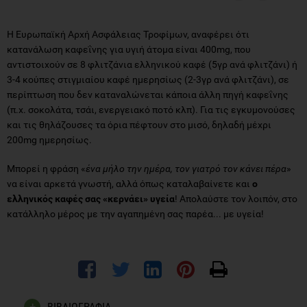
Η Ευρωπαϊκή Αρχή Ασφάλειας Τροφίμων, αναφέρει ότι
κατανάλωση καφεΐνης για υγιή άτομα είναι 400mg, που
αντιστοιχούν σε 8 φλιτζάνια ελληνικού καφέ (5γρ ανά φλιτζάνι) ή
3-4 κούπες στιγμιαίου καφέ ημερησίως (2-3γρ ανά φλιτζάνι), σε
περίπτωση που δεν καταναλώνεται κάποια άλλη πηγή καφεΐνης
(π.χ. σοκολάτα, τσάι, ενεργειακό ποτό κλπ). Για τις εγκυμονούσες
και τις θηλάζουσες τα όρια πέφτουν στο μισό, δηλαδή μέχρι
200mg ημερησίως.
Μπορεί η φράση «
ένα μήλο την ημέρα, τον γιατρό τον κάνει πέρα
»
να είναι αρκετά γνωστή, αλλά όπως καταλαβαίνετε και
ο
ελληνικός καφές σας «κερνάει» υγεία
! Απολαύστε τον λοιπόν, στο
κατάλληλο μέρος με την αγαπημένη σας παρέα... με υγεία!
ΒΙΒΛΙΟΓΡΑΦΙΑ