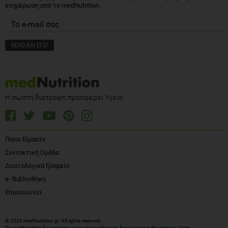
ενημέρωση από το medNutrition.
Η σωστή διατροφή προσφέρει Υγεία
Ποιοι Είμαστε
Συντακτική Ομάδα
Διαιτολογικά Γραφεία
e- Βιβλιοθήκη
Επικοινωνία
© 2026 medNutrition.gr. All rights reserved.
Το medNutrition δεν παρέχει ιατρικές συμβουλές, διαγνώσεις ή θεραπείες.
Δείτε