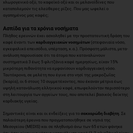
χλωρογενικό οξύ, το καφεϊκό οξύ και οι μελανοϊδίνες που
καταπολεμούν τις ελεύθερες ρίζες. Που μας ωφελεί ο
αγαπημένος μας καφές;
Ασπίδα για τα χρόνια νοσήματα
Πλήθος ερευνών έχει ασχοληθεί με την προστατευτική δράση του
καφέ έναντι των
καρδιαγγειακών νοσημάτων
(στεφανιαία νόσο,
εγκεφαλικό επεισόδιο, υπέρταση, κ.α.). Πρόσφατη μάλιστα, μετα-
ανάλυση παρουσίασε ότι τα άτομα που καταναλώνουν
συστηματικά 3 έως 5 φλιτζάνια καφέ ημερησίως, είχαν 15%
μικρότερη πιθανότητα να εμφανίσουν καρδιαγγειακή νόσο.
Ταυτόχρονα, σε μελέτη που έγινε στο νησί της μακροζωΐας
(Ικαρία), οι 6 στους 10 συμμετέχοντες, που έκαναν μέτρια έως
υψηλή κατανάλωση ελληνικού καφέ, επωφελούνταν περισσότερο
στη λειτουργία των αγγείων τους, που αποτελεί βασικός δείκτης
καρδιακής υγείας.
Σημαντικές είναι και οι ενδείξεις για το
σακχαρώδη διαβήτη
. Σε
παλαιότερη έρευνα που πραγματοποιήθηκε σε νησιά της
Μεσογείου (MEDIS) και σε πληθυσμό άνω των 65 ετών φάνηκε
ότι, όσοι είχαν μια μέτρια κατανάλωση καφέ (1-2 φλιτζάνια) είχαν