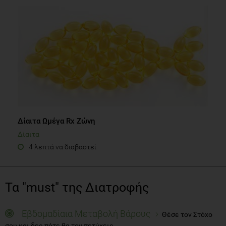
Δίαιτα Ωμέγα Rx Ζώνη
Δίαιτα
4 λεπτά να διαβαστεί
Τα "must" της Διατροφής
Εβδομαδίαια Μεταβολή Βάρους
Θέσε τον Στόχο
σου και δες πότε θα τον πετύχεις