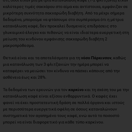
καλύτερες τιμές σακχάρου στο αίμα και αντίστοιχα, εμφάνιζαν σε
μικρότερη συχνότητα σακχαρώδη διαβήτη. Από τα μέχρι σήμερα
δεδομένα, μπορούμε να φτάσουμε στο συμπέρασμα ότι η μέτρια
κατανάλωση καφέ, δεν προκαλεί δυσμενείς επιδράσεις στο
γλυκαιμικό έλεγχο και πιθανώς να είναι ιδιαίτερα ευεργετική στη
μείωση του κινδύνου εμφάνισης σακχαρώδη διαβήτη 2
μακροπρόθεσμα.
Θετικά είναι και τα αποτελέσματα για τη
νόσο Πάρκινσον
, καθώς
μια κατανάλωση των 3 φλιτζανιών την ημέρα μπορεί να
καταφέρει να μειώσει τον κίνδυνο να πάσχει κάποιος από την
ασθένεια έως και 28%.
Τα δεδομένα των ερευνών για τον
καρκίνο
και τη σχέση του με την
κατανάλωση καφέ είναι εξίσου ενθαρρυντικά. Ο καφές έχει
φανεί να έχει προστατευτική δράση σε πολλά όργανα και ιστούς
με περισσότερα ευεργετικά οφέλη σε όσους καταναλώνουν
συστηματικά τον αγαπημένο τους καφέ, ενώ αυτό το ποσοστό
μπορεί να είναι διαφορετικό για κάθε τύπο καρκίνου.