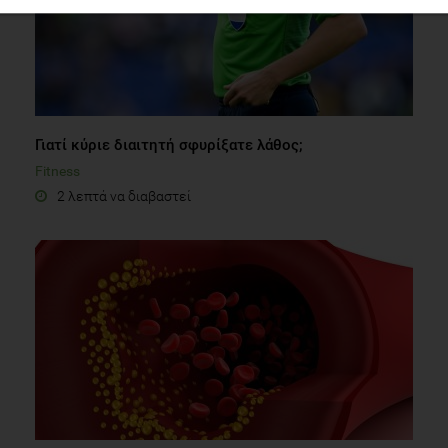
Γιατί κύριε διαιτητή σφυρίξατε λάθος;
Fitness
2 λεπτά να διαβαστεί