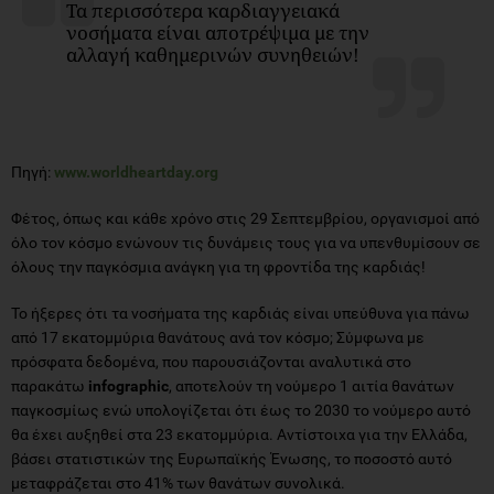
Τα περισσότερα καρδιαγγειακά
νοσήματα είναι αποτρέψιμα με την
αλλαγή καθημερινών συνηθειών!
Πηγή:
www.worldheartday.org
Φέτος, όπως και κάθε χρόνο στις 29 Σεπτεμβρίου, οργανισμοί από
όλο τον κόσμο ενώνουν τις δυνάμεις τους για να υπενθυμίσουν σε
όλους την παγκόσμια ανάγκη για τη φροντίδα της καρδιάς!
Το ήξερες ότι τα νοσήματα της καρδιάς είναι υπεύθυνα για πάνω
από 17 εκατομμύρια θανάτους ανά τον κόσμο; Σύμφωνα με
πρόσφατα δεδομένα, που παρουσιάζονται αναλυτικά στο
παρακάτω
infographic
, απoτελούν τη νούμερο 1 αιτία θανάτων
παγκοσμίως ενώ υπολογίζεται ότι έως το 2030 το νούμερο αυτό
θα έχει αυξηθεί στα 23 εκατομμύρια. Αντίστοιχα για την Ελλάδα,
βάσει στατιστικών της Ευρωπαϊκής Ένωσης, το ποσοστό αυτό
μεταφράζεται στο 41% των θανάτων συνολικά.