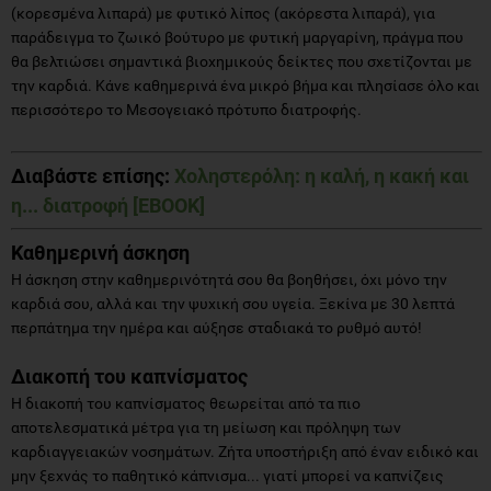
(κορεσμένα λιπαρά) με φυτικό λίπος (ακόρεστα λιπαρά), για
παράδειγμα το ζωικό βούτυρο με φυτική μαργαρίνη, πράγμα που
θα βελτιώσει σημαντικά βιοχημικούς δείκτες που σχετίζονται με
την καρδιά. Κάνε καθημερινά ένα μικρό βήμα και πλησίασε όλο και
περισσότερο το Μεσογειακό πρότυπο διατροφής.
Διαβάστε επίσης:
Χοληστερόλη: η καλή, η κακή και
η... διατροφή [ΕΒΟΟΚ]
Καθημερινή άσκηση
Η άσκηση στην καθημερινότητά σου θα βοηθήσει, όχι μόνο την
καρδιά σου, αλλά και την ψυχική σου υγεία. Ξεκίνα με 30 λεπτά
περπάτημα την ημέρα και αύξησε σταδιακά το ρυθμό αυτό!
Διακοπή του καπνίσματος
Η διακοπή του καπνίσματος θεωρείται από τα πιο
αποτελεσματικά μέτρα για τη μείωση και πρόληψη των
καρδιαγγειακών νοσημάτων. Ζήτα υποστήριξη από έναν ειδικό και
μην ξεχνάς το παθητικό κάπνισμα... γιατί μπορεί να καπνίζεις