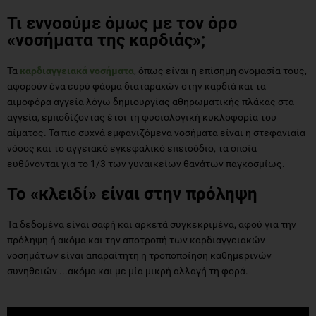
Τι εννοούμε όμως με τον όρο
«νοσήματα της καρδιάς»;
Τα
καρδιαγγειακά νοσήματα
, όπως είναι η επίσημη ονομασία τους,
αφορούν ένα ευρύ φάσμα διαταραχών στην καρδιά και τα
αιμοφόρα αγγεία λόγω δημιουργίας αθηρωματικής πλάκας στα
αγγεία, εμποδίζοντας έτσι τη φυσιολογική κυκλοφορία του
αίματος. Τα πιο συχνά εμφανιζόμενα νοσήματα είναι η στεφανιαία
νόσος και το αγγειακό εγκεφαλικό επεισόδιο, τα οποία
ευθύνονται για το 1/3 των γυναικείων θανάτων παγκοσμίως.
Το «κλειδί» είναι στην πρόληψη
Τα δεδομένα είναι σαφή και αρκετά συγκεκριμένα, αφού για την
πρόληψη ή ακόμα και την αποτροπή των καρδιαγγειακών
νοσημάτων είναι απαραίτητη η τροποποίηση καθημερινών
συνηθειών ...ακόμα και με μία μικρή αλλαγή τη φορά.