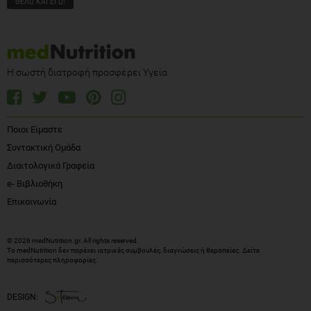
Η σωστή διατροφή προσφέρει Υγεία
Ποιοι Είμαστε
Συντακτική Ομάδα
Διαιτολογικά Γραφεία
e- Βιβλιοθήκη
Επικοινωνία
© 2026 medNutrition.gr. All rights reserved.
Το medNutrition δεν παρέχει ιατρικές συμβουλές, διαγνώσεις ή θεραπείες.
Δείτε
περισσότερες πληροφορίες
.
DESIGN: