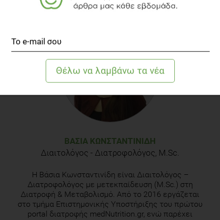
ΒΆΣΙΑ ΚΩΝΣΤΑΝΤΙΝΊΔΗ
Διαιτολόγος - Διατροφολόγος, M.Sc.
Η Βάσια Κωνσταντινίδη είναι Διαιτολόγος –
Διατροφολόγος με μετεκπαίδευση (M.Sc.) στη
Διατροφή & Μεταβολισμό. Από το 2016 εργάζεται
στο τμήμα Επιστημονικής Υποστήριξης του πρώτου
portal διατροφής medNutrition.gr, ενώ παρέχει