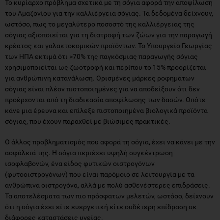
σόγιας αξιοποιείται για τη διατροφή των ζώων για την παραγωγή
κρέατος και γαλακτοκομικών προϊόντων. Το Υπουργείο Γεωργίας
των ΗΠΑ εκτιμά ότι >70% της παγκόσμιας παραγωγής σόγιας
χρησιμοποιείται ως ζωοτροφή και περίπου το 15% προορίζεται
για ανθρώπινη κατανάλωση. Ορισμένες μάρκες ροφημάτων
σόγιας είναι πλέον πιστοποιημένες για να αποδείξουν ότι δεν
προέρχονται από τη διαδικασία αποψίλωσης των δασών. Οπότε
κάνε μια έρευνα και επίλεξε πιστοποιημένα βιολογικά προϊόντα
σόγιας, που έχουν παραχθεί με βιώσιμες πρακτικές.
Ο άλλος προβληματισμός που αφορά τη σόγια, έχει να κάνει με την
ασφάλειά της. Η σόγια περιέχει υψηλή συγκέντρωση
ισοφλαβονών, ένα είδος φυτικών οιστρογόνων
(φυτοοιστρογόνων) που είναι παρόμοιο σε λειτουργία με τα
ανθρώπινα οιστρογόνα, αλλά με πολύ ασθενέστερες επιδράσεις.
Τα αποτελέσματα των πιο πρόσφατων μελετών, ωστόσο, δείχνουν
ότι η σόγια έχει είτε ευεργετική είτε ουδέτερη επίδραση σε
διάφορες καταστάσεις υγείας.