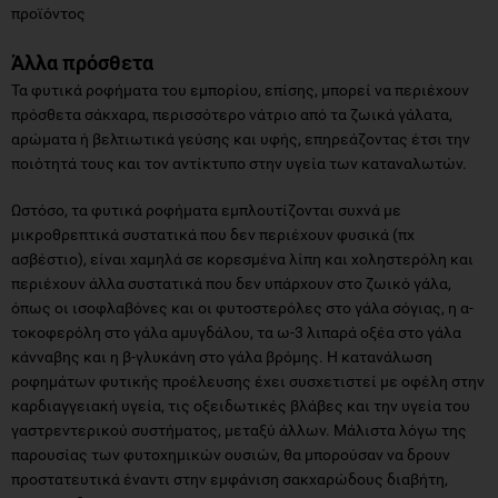
Τα φυτικά ροφήματα του εμπορίου, επίσης, μπορεί να περιέχουν
πρόσθετα σάκχαρα, περισσότερο νάτριο από τα ζωικά γάλατα,
αρώματα ή βελτιωτικά γεύσης και υφής, επηρεάζοντας έτσι την
ποιότητά τους και τον αντίκτυπο στην υγεία των καταναλωτών.
Ωστόσο, τα φυτικά ροφήματα εμπλουτίζονται συχνά με
μικροθρεπτικά συστατικά που δεν περιέχουν φυσικά (πχ
ασβέστιο), είναι χαμηλά σε κορεσμένα λίπη και χοληστερόλη και
περιέχουν άλλα συστατικά που δεν υπάρχουν στο ζωικό γάλα,
όπως οι ισοφλαβόνες και οι φυτοστερόλες στο γάλα σόγιας, η α-
τοκοφερόλη στο γάλα αμυγδάλου, τα ω-3 λιπαρά οξέα στο γάλα
κάνναβης και η β-γλυκάνη στο γάλα βρόμης. Η κατανάλωση
ροφημάτων φυτικής προέλευσης έχει συσχετιστεί με οφέλη στην
καρδιαγγειακή υγεία, τις οξειδωτικές βλάβες και την υγεία του
γαστρεντερικού συστήματος, μεταξύ άλλων. Μάλιστα λόγω της
παρουσίας των φυτοχημικών ουσιών, θα μπορούσαν να δρουν
προστατευτικά έναντι στην εμφάνιση σακχαρώδους διαβήτη,
υπερλιπιδαιμίας και παχυσαρκίας. Συνεπώς, τα άγλυκα φυτικά
ροφήματα, ειδικά το γάλα σόγιας για επιπλέον πρωτεΐνη,
εμπλουτισμένα σε μικροθρεπτικά συστατικά, μπορούν να