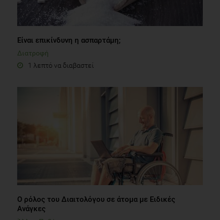
Plant-Based Milks: A Closer Examination. Maternal and Child
Είναι επικίνδυνη η ασπαρτάμη;
Health Journal. 2020 Oct;24(10):1189-1192.
Διατροφή
European Commision, European Union website, Methane
1 λεπτό να διαβαστεί
emissions , accessed on November 2023:
https://energy.ec.europa.eu/topics/oil-gas-and-
coal/methane-emissions_en
Harvard University Harvard T.H. Chan School of Public
website, Health Straight Talk About Soy accessed on
November 2023:
https://www.hsph.harvard.edu/nutritionsource/soy/
USDA USDA Coexistence Fact Sheets Soybeans (February
2015), accessed on November 2023:
https://www.usda.gov/sites/default/files/documents/coexistence
Ο ρόλος του Διαιτολόγου σε άτομα με Ειδικές
soybeans-factsheet.pdf
Ανάγκες
Άλλες Παθήσεις
4 λεπτά να διαβαστεί