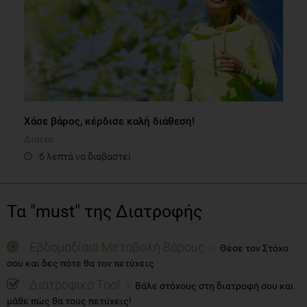
Χάσε βάρος, κέρδισε καλή διάθεση!
Δίαιτα
6 λεπτά να διαβαστεί
Τα "must" της Διατροφής
Εβδομαδίαια Μεταβολή Βάρους
Θέσε τον Στόχο
σου και δες πότε θα τον πετύχεις
Διατροφικό Tool
Βάλε στόχους στη διατροφή σου και
μάθε πώς θα τους πετύχεις!
Λίστα Αγορών
Συμπλήρωσε το Shopping List σου, με
διατροφικό νου