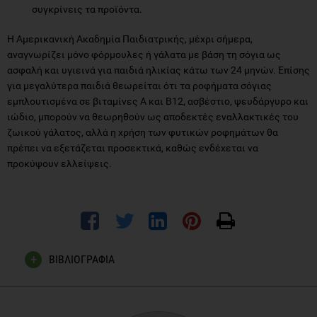
αναγνωρίζει μόνο φόρμουλες ή γάλατα με βάση τη σόγια ως
ασφαλή και υγιεινά για παιδιά ηλικίας κάτω των 24 μηνών. Επίσης
για μεγαλύτερα παιδιά θεωρείται ότι τα ροφήματα σόγιας
εμπλουτισμένα σε βιταμίνες Α και Β12, ασβέστιο, ψευδάργυρο και
ιώδιο, μπορούν να θεωρηθούν ως αποδεκτές εναλλακτικές του
ζωικού γάλατος, αλλά η χρήση των φυτικών ροφημάτων θα
πρέπει να εξετάζεται προσεκτικά, καθώς ενδέχεται να
προκύψουν ελλείψεις.
ΒΙΒΛΙΟΓΡΑΦΙΑ
Berardy AJ, Rubín-García M, Sabaté J. A Scoping Review of
the Environmental Impacts and Nutrient Composition of
Plant-Based Milks. Adv Nutr. 2022 Dec 22;13(6):2559-2572.
Brusati M, Baroni L, Rizzo G, Giampieri F, Battino M. Plant-