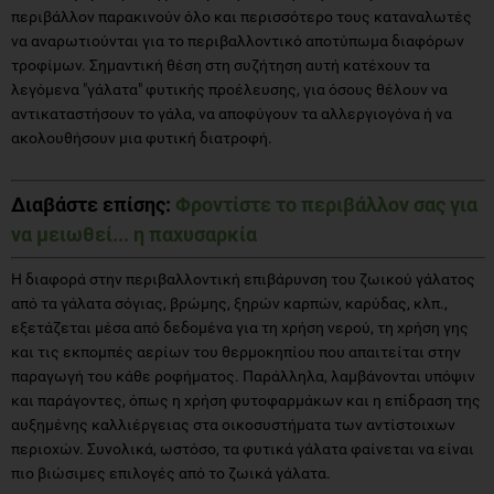
λεγόμενα "γάλατα" φυτικής προέλευσης, για όσους θέλουν να
αντικαταστήσουν το γάλα, να αποφύγουν τα αλλεργιογόνα ή να
ακολουθήσουν μια φυτική διατροφή.
Διαβάστε επίσης:
Φροντίστε το περιβάλλον σας για
να μειωθεί... η παχυσαρκία
Η διαφορά στην περιβαλλοντική επιβάρυνση του ζωικού γάλατος
από τα γάλατα σόγιας, βρώμης, ξηρών καρπών, καρύδας, κλπ.,
εξετάζεται μέσα από δεδομένα για τη χρήση νερού, τη χρήση γης
και τις εκπομπές αερίων του θερμοκηπίου που απαιτείται στην
παραγωγή του κάθε ροφήματος. Παράλληλα, λαμβάνονται υπόψιν
και παράγοντες, όπως η χρήση φυτοφαρμάκων και η επίδραση της
αυξημένης καλλιέργειας στα οικοσυστήματα των αντίστοιχων
περιοχών. Συνολικά, ωστόσο, τα φυτικά γάλατα φαίνεται να είναι
πιο βιώσιμες επιλογές από το ζωικά γάλατα.
Η διατροφική αξία των φυτικών ροφημάτων φαίνεται να
διαφέρει ανάμεσα στα διάφορα προϊόντα του εμπορίου, με πολλές