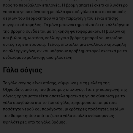
συγκριτικά χαμηλές. Το μόνο μειονέκτημα είναι ότι η καλλιέργεια
της βρόμης συνδέεται με τη χρήση φυτοφαρμάκων. Η βιολογική
και βιώσιμη, ωστόσο, καλλιέργεια βρόμης μπορεί να μετριάσει
αυτές τις επιπτώσεις. Τέλος, αποτελεί μια εναλλακτική χαμηλή
σε αλλεργιογόνα, αν και υπάρχουν προβληματισμοί σχετικά με το
ενδεχόμενο μόλυνσης από γλουτένη.
Γάλα σόγιας
Το γάλα σόγιας είναι επίσης, σύμφωνα με τη μελέτη της
Οξφόρδης, από τις πιο βιώσιμες επιλογές. Για την παραγωγή της
σόγιας χρησιμοποιείται αποτελεσματικά η γη σε σύγκριση με το
γάλα αμυγδάλου και το ζωικό γάλα, χρησιμοποιείται μέτρια
ποσότητα νερού και παράγονται μικρότερες ποσότητες αερίων
του θερμοκηπίου από τα ζωικά γάλατα αλλά ενδεχομένως
υψηλότερες από το γάλα βρόμης.
Το κυρίαρχο πρόβλημα σχετικά με τη σόγια αφορά την αποψίλωση
του Αμαζονίου για την καλλιέργεια σόγιας. Τα δεδομένα δείχνουν,
ωστόσο, πως το μεγαλύτερο ποσοστό της καλλιέργειας της