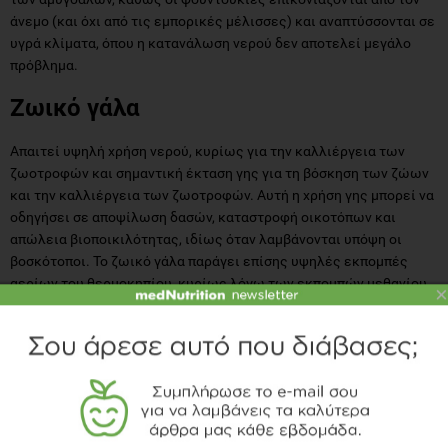
πρόβλημα.
Ζωικό γάλα
Απαιτεί υψηλή χρήση νερού, κυρίως για την καλλιέργεια των
ζωοτροφών και σημαντική έκταση γης για τη βόσκηση των ζώων
και την καλλιέργεια των ζωοτροφών. Αυτή η χρήση γης μπορεί να
οδηγήσει σε αποψίλωση δασών, καταστροφή οικοτόπων και
απώλεια βιοποικιλότητας, ιδίως όταν λαμβάνονται υπόψη οι
βοσκότοποι. Το ζωικό γάλα παράγει επίσης υψηλές εκπομπές
αερίων του θερμοκηπίου, κυρίως λόγω των εκπομπών μεθανίου
από τις αγελάδες, μέσω της εντερικής ζύμωσης (διαδικασία
πέψης), αλλά και του διοξειδίου του άνθρακα από τη χρήση
ενέργειας και του οξειδίου του αζώτου από τη διαχείριση της
×
κοπριάς και την εφαρμογή λιπασμάτων. Τέλος, απαιτείται και
μεγάλη ποσότητα ενέργειας κατά την επεξεργασία των
γαλακτοκομικών προϊόντων και κατά τη μεταφορά του γάλατος.
Ποιο είναι τελικά, καλύτερο για τον
πλανήτη;