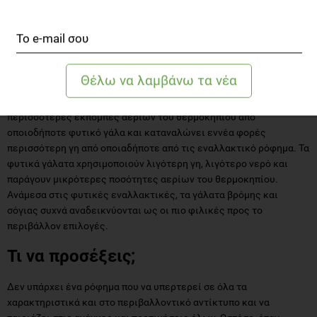
Όλα τα φυτικά γάλατα εμφανίζονται επανειλημμένα καλύτερα για
το περιβάλλον από το αγελαδινό γάλα. Μελέτη του Πανεπιστημίου
της Οξφόρδης (2018) έδειξε ότι η παραγωγή ενός ποτηριού
ζωικού γάλατος έχει ως αποτέλεσμα σχεδόν τρεις φορές
περισσότερες εκπομπές αερίων του θερμοκηπίου από
οποιοδήποτε φυτικό γάλα και καταναλώνει εννέα φορές
περισσότερη γη από οποιαδήποτε από τις εναλλακτικό ρόφημα. Τα
φυτικά γάλατα χρησιμοποιούν λιγότερη γη, λιγότερο νερό και
παράγουν μικρότερες ποσότητες αερίων του θερμοκηπίου.
Ανάμεσα στις φυτικές εναλλακτικές, τα γάλατα βρόμης και
σόγιας συχνά αναδεικνύονται ως οι πιο φιλικές προς το
περιβάλλον επιλογές.
Τι να προσέξεις;
Δεν υπάρχει ένα ρόφημα που να υπερτερεί σε όλα τα
χαρακτηριστικά και στο περιβαλλοντικό αντίκτυπο και να
ταιριάζει στις ανάγκες και προτιμήσεις όλων. Ωστόσο, όταν
επιλέγεις ένα ρόφημα, είναι καλό να προσέχεις τα παρακάτω: