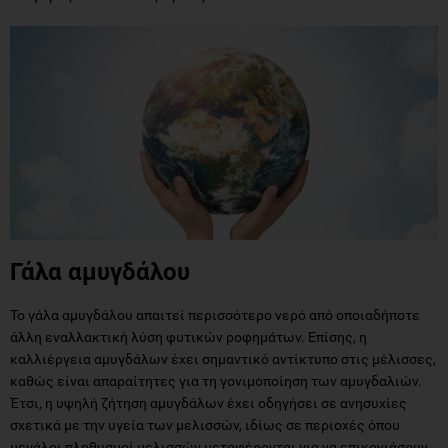
Γάλα αμυγδάλου
Το γάλα αμυγδάλου απαιτεί περισσότερο νερό από οποιαδήποτε
άλλη εναλλακτική λύση φυτικών ροφημάτων. Επίσης, η
καλλιέργεια αμυγδάλων έχει σημαντικό αντίκτυπο στις μέλισσες,
καθώς είναι απαραίτητες για τη γονιμοποίηση των αμυγδαλιών.
Έτσι, η υψηλή ζήτηση αμυγδάλων έχει οδηγήσει σε ανησυχίες
σχετικά με την υγεία των μελισσών, ιδίως σε περιοχές όπου
μεγάλοι πληθυσμοί μελισσών μεταφέρονται για να επικονιάσουν
τους αμυγδαλεώνες. Τέλος, η παραγωγή του γάλατος αμυγδάλου
γίνεται κυρίως στην Kαλιφόρνια, συνεπώς αν καταναλώνεται