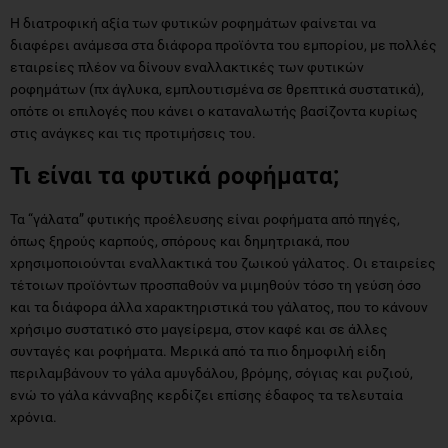
εταιρείες πλέον να δίνουν εναλλακτικές των φυτικών
ροφημάτων (πχ άγλυκα, εμπλουτισμένα σε θρεπτικά συστατικά),
οπότε οι επιλογές που κάνει ο καταναλωτής βασίζοντα κυρίως
στις ανάγκες και τις προτιμήσεις του.
Τι είναι τα φυτικά ροφήματα;
Τα “γάλατα” φυτικής προέλευσης είναι ροφήματα από πηγές,
όπως ξηρούς καρπούς, σπόρους και δημητριακά, που
χρησιμοποιούνται εναλλακτικά του ζωικού γάλατος. Οι εταιρείες
τέτοιων προϊόντων προσπαθούν να μιμηθούν τόσο τη γεύση όσο
και τα διάφορα άλλα χαρακτηριστικά του γάλατος, που το κάνουν
χρήσιμο συστατικό στο μαγείρεμα, στον καφέ και σε άλλες
συνταγές και ροφήματα. Μερικά από τα πιο δημοφιλή είδη
περιλαμβάνουν το γάλα αμυγδάλου, βρόμης, σόγιας και ρυζιού,
ενώ το γάλα κάνναβης κερδίζει επίσης έδαφος τα τελευταία
χρόνια.
Ποια η Διατροφική τους αξία;
Το διατροφικό προφίλ των φυτικών ροφημάτων ποικίλλει