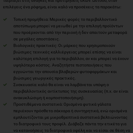
Τοπική προμήθεια: Μερικές φορές το περιβαλλοντικό
αποτύπωμα μπορεί να μειωθεί με την επιλογή προϊόντων
που προέρχονται από την περιοχή ή δεν απαιτούν μεταφορά
σε μεγάλες αποστάσεις.
Βιολογικές πρακτικές: Οι μάρκες που χρησιμοποιούν
βιώσιμες τεχνικές καλλιέργειας μπορεί επίσης να είναι
καλύτερη επιλογή για το περιβάλλον, αν και μπορεί να έχουν
υψηλότερο κόστος. Αναζητήστε πιστοποιήσεις που
εγγυώνται την απουσία βλαβερών φυτοφαρμάκων και
βιώσιμες γεωργικές πρακτικές.
Συσκευασία: καλό θα είναι να λαμβάνεται υπόψη ο
περιβαλλοντικός αντίκτυπος της συσκευασίας (π.χ. αν είναι
ανακυκλώσιμη ή κομποστοποιήσιμη).
Προστιθέμενα συστατικά: Ορισμένα φυτικά γάλατα
περιέχουν πρόσθετα σάκχαρα ή συντηρητικά, ενώ ορισμένα
εμπλουτίζονται με μικροθρεπτικά συστατικά βελτιώνοντας
το διατροφικό τους προφίλ. Διάβαζε πάντα την ετικέτα για
να κατανοήσεις τα διατροφικά οφέλη και να είσαι σε θέση να
συγκρίνεις τα προϊόντα.
Η Αμερικανική Ακαδημία Παιδιατρικής, μέχρι σήμερα,