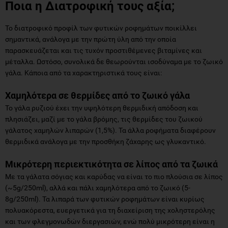
σημαντικά, ανάλογα με την πρώτη ύλη από την οποία
παρασκευάζεται και τις τυχόν προστιθέμενες βιταμίνες και
μέταλλα. Ωστόσο, συνολικά δε θεωρούνται ισοδύναμα με το ζωικό
γάλα. Κάποια από τα χαρακτηριστικά τους είναι:
Χαμηλότερα σε θερμίδες από το ζωικό γάλα
Το γάλα ρυζιού έχει την υψηλότερη θερμιδική απόδοση και
πλησιάζει, μαζί με το γάλα βρόμης, τις θερμίδες του ζωικού
γάλατος χαμηλών λιπαρών (1,5%). Τα άλλα ροφήματα διαφέρουν
θερμιδικά ανάλογα με την προσθήκη ζάχαρης ως γλυκαντικό.
Μικρότερη περιεκτικότητα σε λίπος από τα ζωικά
Mε τα γάλατα σόγιας και καρύδας να είναι το πιο πλούσια σε λίπος
(~5g/250ml), αλλά και πάλι χαμηλότερα από το ζωικό (5-
8g/250ml). Τα λιπαρά των φυτικών ροφημάτων είναι κυρίως
πολυακόρεστα, ευεργετικά για τη διαχείριση της χοληστερόλης
και των φλεγμονωδών διεργασιών, ενώ πολύ μικρότερη είναι η
περιεκτικότητα των κορεσμένων λιπαρών.
Πρωτεΐνη