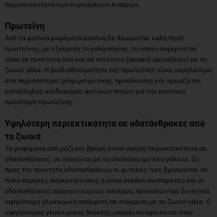
Από τα φυτικά ροφήματα κανένα δε θεωρείται καλή πηγή
πρωτεΐνης, με εξαίρεση το γάλα σόγιας, το οποίο συγκρίνεται
τόσο σε ποσότητα όσο και σε ποιότητα (προφίλ αμινοξέων) με το
ζωικό γάλα. Η βιοδιαθεσιμότητα της πρωτεΐνης είναι χαμηλότερη
στα περισσότερα τρόφιμα φυτικής προέλευσης και χρειάζεται
κατάλληλος συνδυασμός φυτικών πηγών για την ποιοτική
πρόσληψη πρωτεΐνης.
Υψηλότερη περιεκτικότητα σε υδατάνθρακες από
τα ζωικά
Tα ροφήματα από ρύζι και βρόμη είχαν υψηλή περιεκτικότητα σε
υδατάνθρακες, σε σύγκριση με τα υπόλοιπα φυτικά γάλατα. Ως
προς την ποιότητα υδατανθράκων, οι φυτικές ίνες βρίσκονται σε
πολύ χαμηλές συγκεντρώσεις ή είναι σχεδόν ανύπαρκτες και οι
υδατάνθρακες αφορούν κυρίως σάκχαρα, προκαλώντας δυνητικά
υψηλότερη γλυκαιμική απόκριση σε σύγκριση με το ζωικό γάλα. Ο
υψηλότερος γλυκαιμικός δείκτης μπορεί να οφείλεται στην
αυξημένη συνολικά περιεκτικότητα σε υδατάνθρακες ή και στο
ότι το ζωικό γάλα αποτελείται κυρίως από τη λακτόζη
(δισακχαρίτης), ενώ στα ροφήματα φυτικής προέλευσης μπορούν