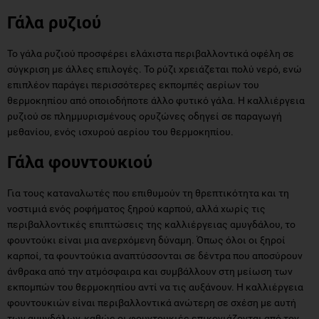
Το γάλα ρυζιού προσφέρει ελάχιστα περιβαλλοντικά οφέλη σε
σύγκριση με άλλες επιλογές. Το ρύζι χρειάζεται πολύ νερό, ενώ
επιπλέον παράγει περισσότερες εκπομπές αερίων του
θερμοκηπίου από οποιοδήποτε άλλο φυτικό γάλα. Η καλλιέργεια
ρυζιού σε πλημμυρισμένους ορυζώνες οδηγεί σε παραγωγή
μεθανίου, ενός ισχυρού αερίου του θερμοκηπίου.
Γάλα φουντουκιού
Για τους καταναλωτές που επιθυμούν τη θρεπτικότητα και τη
νοστιμιά ενός ροφήματος ξηρού καρπού, αλλά χωρίς τις
περιβαλλοντικές επιπτώσεις της καλλιέργειας αμυγδάλου, το
φουντούκι είναι μια ανερχόμενη δύναμη. Όπως όλοι οι ξηροί
καρποί, τα φουντούκια αναπτύσσονται σε δέντρα που αποσύρουν
άνθρακα από την ατμόσφαιρα και συμβάλλουν στη μείωση των
εκπομπών του θερμοκηπίου αντί να τις αυξάνουν. Η καλλιέργεια
φουντουκιών είναι περιβαλλοντικά ανώτερη σε σχέση με αυτή
των αμυγδάλων, καθώς οι φουντουκιές επικονιάζονται από τον
άνεμο (και όχι από τις εμπορικές μέλισσες) και αναπτύσσονται σε
υγρά κλίματα, όπου η κατανάλωση νερού δεν αποτελεί μεγάλο