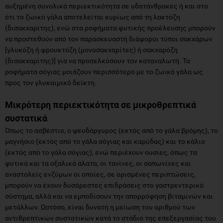
να προστεθούν από τον παρασκευαστή διάφοροι τύποι σακχάρων
[γλυκόζη ή φρουκτόζη (μονοσακχαρίτες) ή σακχαρόζη
(δισακχαρίτης)] για να προσελκύσουν τον καταναλωτή. Τα
ροφήματα σόγιας μοιάζουν περισσότερο με το ζωικό γάλα ως
προς τον γλυκαιμικό δείκτη.
Μικρότερη περιεκτικότητα σε μικροθρεπτικά
συστατικά
Όπως το ασβέστιο, o ψευδάργυρος (εκτός από το γάλα βρόμης), το
μαγνήσιο (εκτός από το γάλα σόγιας και καρύδας) και το κάλιο
(εκτός από το γάλα σόγιας), ενώ περιέχουν ουσίες, όπως τα
φυτικά και τα οξαλικά άλατα, οι τανίνες, οι σαπωνίνες και
αναστολείς ενζύμων οι οποίες, σε ορισμένες περιπτώσεις,
μπορούν να έχουν δυσάρεστες επιδράσεις στο γαστρεντερικό
σύστημα, αλλά και να εμποδίσουν την απορρόφηση βιταμινών και
μετάλλων. Ωστόσο, είναι δυνατή η μείωση του αριθμού των
αντιθρεπτικών συστατικών κατά το στάδιο της επεξεργασίας του
προϊόντος
Άλλα πρόσθετα