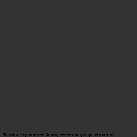
Το ενδιαφέρον για τη βιωσιμότητα και η ανησυχία για το
περιβάλλον παρακινούν όλο και περισσότερο τους καταναλωτές
να αναρωτιούνται για το περιβαλλοντικό αποτύπωμα διαφόρων
τροφίμων. Σημαντική θέση στη συζήτηση αυτή κατέχουν τα