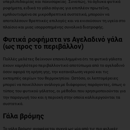
αποτελέσουν θρεπτικές επιλογές και να ενισχύσουν τη υγεία στο
πλαίσιο και μιας ισορροπημένης συνολικά διατροφής.
Φυτικά ροφήματα vs Αγελαδινό γάλα
(ως προς το περιβάλλον)
Πολλές μελέτες δείχνουν επανειλημμένα ότι τα φυτικά γάλατα
έχουν χαμηλότερο περιβαλλοντικό αποτύπωμα από το αγελαδινό
όσον αφορά τη χρήση γης, την κατανάλωση νερού και τις
εκπομπές αερίων του θερμοκηπίου. Ωστόσο, οι λεπτομέρειες
μπορεί να ποικίλλουν ανάλογα με διάφορους παράγοντες, όπως ο
τύπος του φυτικού γάλατος, οι μέθοδοι που χρησιμοποιούνται για
την παραγωγή του και η περιοχή στην οποία καλλιεργούνται τα
συστατικά.
Γάλα βρόμης
Το γάλα βρόμης αναφέρεται συχνά ως μία από τις πιο φιλικές
προς το περιβάλλον επιλογές. Η βρόμη απαιτεί σχετικά λιγότερο
νερό και γη σε σύγκριση με άλλα φυτικά γάλατα και οι εκπομπές
αερίων του θερμοκηπίου για την παραγωγή του είναι επίσης