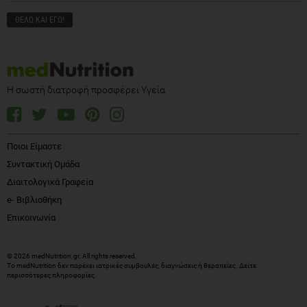
Η σωστή διατροφή προσφέρει Υγεία
Ποιοι Είμαστε
Συντακτική Ομάδα
Διαιτολογικά Γραφεία
e- Βιβλιοθήκη
Επικοινωνία
© 2026 medNutrition.gr. All rights reserved.
Το medNutrition δεν παρέχει ιατρικές συμβουλές, διαγνώσεις ή θεραπείες.
Δείτε
περισσότερες πληροφορίες
.
DESIGN:
DEVELOPMENT: