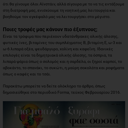
ότι θα γίνουμε όλοι Αϊνστάιν, αλλά σίγουρα με το να τις εντάξουμε
στη διατροφή μας, ενισχύουμε τη νοητική μας λειτουργία και
βοηθούμε τον εγκέφαλό μας να λειτουργήσει στο μέγιστο.
Ποιες τροφές μας κάνουν πιο έξυπνους;
Είναι τα τρόφιμα που περιέχουν υδατάνθρακες ολικής άλεσης,
φυτικές ίνες, βιταμίνες του συμπλέγματος B, βιταμίνη Ε, ω-3 και
ω-6 λιπαρά οξέα, ψευδάργυρο, χολίνη και καφεΐνη. Ιδανικές
επιλογές είναι τα δημητριακά ολικής άλεσης, τα όσπρια, τα
λιπαρά ψάρια όπως ο σολομός και η σαρδέλα, οι ξηροί καρποί, το
αβοκάντο, το σπανάκι, το συκώτι, η μαύρη σοκολάτα και ροφήματα
όπως ο καφές και το τσάι.
Παρακάτω μπορείτε να δείτε ολόκληρο το άρθρο, όπως
δημοσιεύθηκε στο περιοδικό Forma, τεύχος Φεβρουαρίου 2016.