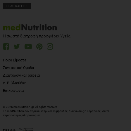
Η σωστή διατροφή προσφέρει Υγεία
Ποιοι Είμαστε
Συντακτική Ομάδα
Διαιτολογικά Γραφεία
e- Βιβλιοθήκη
Επικοινωνία
© 2026 medNutrition.gr. All rights reserved.
Το medNutrition δεν παρέχει ιατρικές συμβουλές, διαγνώσεις ή θεραπείες.
Δείτε
περισσότερες πληροφορίες
.
DESIGN: