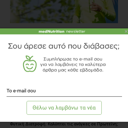
×
Χάσε βάρος, κέρδισε καλή διάθεση!
Δίαιτα
6 λεπτά να διαβαστεί
Φυτική Διατροφή: Kαλύπτει τις ανάγκες σε Πρωτεΐνη;