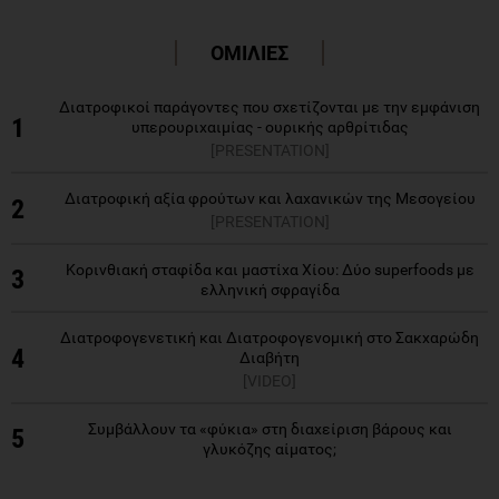
ΟΜΙΛΙΕΣ
Διατροφικοί παράγοντες που σχετίζονται με την εμφάνιση
1
υπερουριχαιμίας - ουρικής αρθρίτιδας
[PRESENTATION]
Διατροφική αξία φρούτων και λαχανικών της Μεσογείου
2
[PRESENTATION]
Κορινθιακή σταφίδα και μαστίχα Χίου: Δύο superfoods με
3
ελληνική σφραγίδα
Διατροφογενετική και Διατροφογενομική στο Σακχαρώδη
4
Διαβήτη
[VIDEO]
Συμβάλλουν τα «φύκια» στη διαχείριση βάρους και
5
γλυκόζης αίματος;