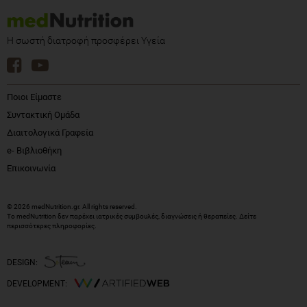
Η σωστή διατροφή προσφέρει Υγεία
Ποιοι Είμαστε
Συντακτική Ομάδα
Διαιτολογικά Γραφεία
e- Βιβλιοθήκη
Επικοινωνία
© 2026 medNutrition.gr. All rights reserved.
Το medNutrition δεν παρέχει ιατρικές συμβουλές, διαγνώσεις ή θεραπείες.
Δείτε
περισσότερες πληροφορίες
.
DESIGN:
DEVELOPMENT: