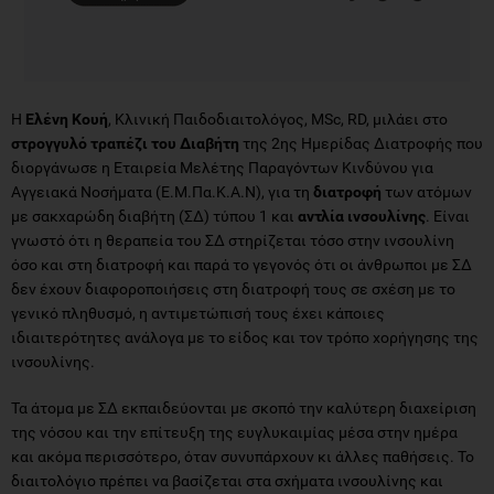
Η
Ελένη Κουή
, Κλινική Παιδοδιαιτολόγος, MSc, RD, μιλάει στο
στρογγυλό τραπέζι του Διαβήτη
της 2ης Ημερίδας Διατροφής που
διοργάνωσε η Εταιρεία Μελέτης Παραγόντων Κινδύνου για
Αγγειακά Νοσήματα (Ε.Μ.Πα.Κ.Α.Ν), για τη
διατροφή
των ατόμων
με σακχαρώδη διαβήτη (ΣΔ) τύπου 1 και
αντλία ινσουλίνης
. Είναι
γνωστό ότι η θεραπεία του ΣΔ στηρίζεται τόσο στην ινσουλίνη
όσο και στη διατροφή και παρά το γεγονός ότι οι άνθρωποι με ΣΔ
δεν έχουν διαφοροποιήσεις στη διατροφή τους σε σχέση με το
γενικό πληθυσμό, η αντιμετώπισή τους έχει κάποιες
ιδιαιτερότητες ανάλογα με το είδος και τον τρόπο χορήγησης της
ινσουλίνης.
Τα άτομα με ΣΔ εκπαιδεύονται με σκοπό την καλύτερη διαχείριση
της νόσου και την επίτευξη της ευγλυκαιμίας μέσα στην ημέρα
και ακόμα περισσότερο, όταν συνυπάρχουν κι άλλες παθήσεις. Το
διαιτολόγιο πρέπει να βασίζεται στα σχήματα ινσουλίνης και