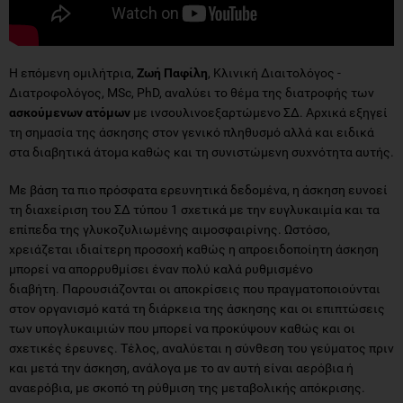
Η επόμενη ομιλήτρια,
Ζωή Παφίλη
, Κλινική Διαιτολόγος -
Διατροφολόγος, MSc, PhD, αναλύει το θέμα της διατροφής των
ασκούμενων ατόμων
με ινσουλινοεξαρτώμενο ΣΔ. Αρχικά εξηγεί
τη σημασία της άσκησης στον γενικό πληθυσμό αλλά και ειδικά
στα διαβητικά άτομα καθώς και τη συνιστώμενη συχνότητα αυτής.
Με βάση τα πιο πρόσφατα ερευνητικά δεδομένα, η άσκηση ευνοεί
τη διαχείριση του ΣΔ τύπου 1 σχετικά με την ευγλυκαιμία και τα
επίπεδα της γλυκοζυλιωμένης αιμοσφαιρίνης. Ωστόσο,
χρειάζεται ιδιαίτερη προσοχή καθώς η απροειδοποίητη άσκηση
μπορεί να απορρυθμίσει έναν πολύ καλά ρυθμισμένο
διαβήτη. Παρουσιάζονται οι αποκρίσεις που πραγματοποιούνται
στον οργανισμό κατά τη διάρκεια της άσκησης και οι επιπτώσεις
των υπογλυκαιμιών που μπορεί να προκύψουν καθώς και οι
σχετικές έρευνες. Τέλος, αναλύεται η σύνθεση του γεύματος πριν
και μετά την άσκηση, ανάλογα με το αν αυτή είναι αερόβια ή
αναερόβια, με σκοπό τη ρύθμιση της μεταβολικής απόκρισης.