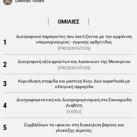
Dietitian Toolkit
ΟΜΙΛΙΕΣ
Διατροφικοί παράγοντες που σχετίζονται με την εμφάνιση
1
υπερουριχαιμίας - ουρικής αρθρίτιδας
[PRESENTATION]
Διατροφική αξία φρούτων και λαχανικών της Μεσογείου
2
[PRESENTATION]
Κορινθιακή σταφίδα και μαστίχα Χίου: Δύο superfoods με
3
ελληνική σφραγίδα
Διατροφογενετική και Διατροφογενομική στο Σακχαρώδη
4
Διαβήτη
[VIDEO]
Συμβάλλουν τα «φύκια» στη διαχείριση βάρους και
5
γλυκόζης αίματος;