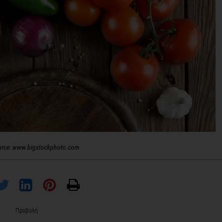
urce: www.bigstockphoto.com
Προβολή