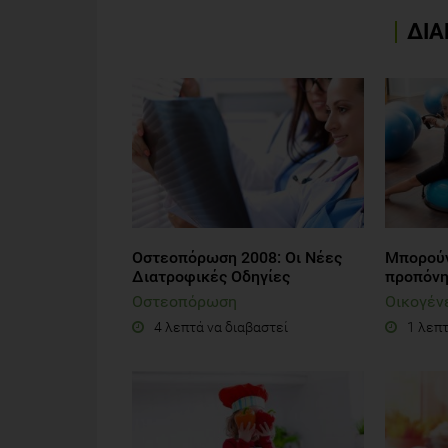
5.
ΔΙΑ
Οστεοπόρωση 2008: Οι Νέες
Μπορούν
Διατροφικές Οδηγίες
προπόνη
Οστεοπόρωση
Οικογέν
4 λεπτά να διαβαστεί
1 λεπτ