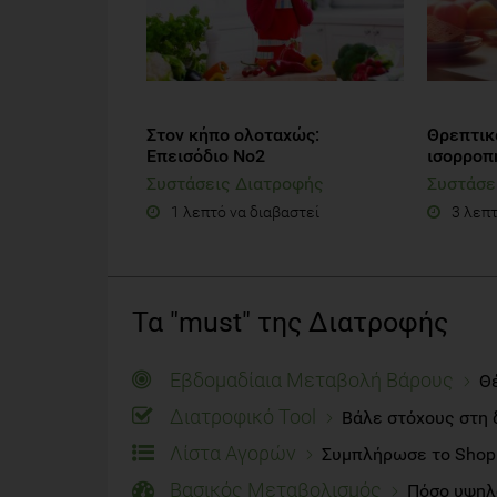
Στον κήπο ολοταχώς:
Θρεπτικά
Επεισόδιο Νο2
ισορροπ
Συστάσεις Διατροφής
Συστάσε
1 λεπτό να διαβαστεί
3 λεπτ
Τα "must" της Διατροφής
Εβδομαδίαια Μεταβολή Βάρους
Θέ
Διατροφικό Tool
Βάλε στόχους στη 
Λίστα Αγορών
Συμπλήρωσε το Shoppi
Βασικός Μεταβολισμός
Πόσο υψηλό