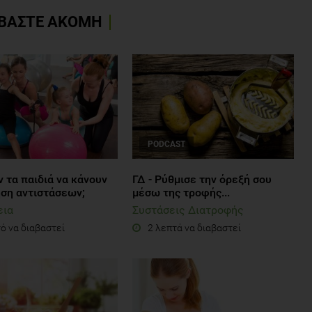
ΒΑΣΤΕ ΑΚΟΜΗ
PODCAST
 τα παιδιά να κάνουν
ΓΔ - Ρύθμισε την όρεξή σου
ση αντιστάσεων;
μέσω της τροφής...
εια
Συστάσεις Διατροφής
ό να διαβαστεί
2 λεπτά να διαβαστεί