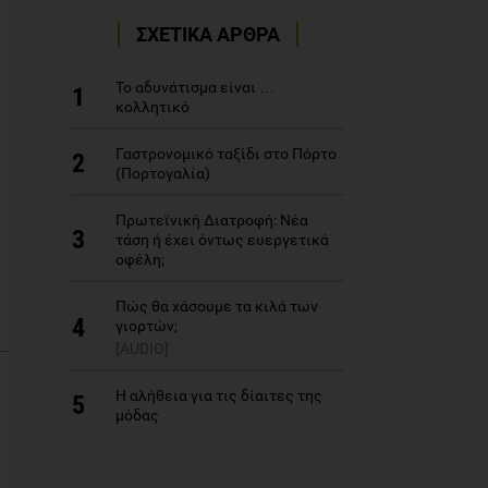
ΣΧΕΤΙΚΑ ΑΡΘΡΑ
Το αδυνάτισμα είναι …
1
κολλητικό
Γαστρονομικό ταξίδι στο Πόρτο
2
(Πορτογαλία)
Πρωτεϊνική Διατροφή: Νέα
3
τάση ή έχει όντως ευεργετικά
οφέλη;
Πώς θα χάσουμε τα κιλά των
4
γιορτών;
[AUDIO]
Η αλήθεια για τις δίαιτες της
5
μόδας