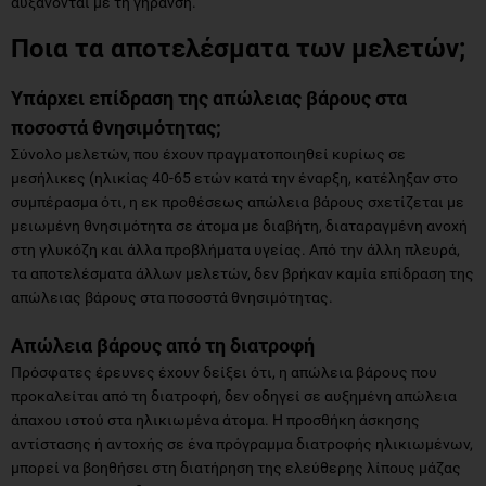
αυξάνονται με τη γήρανση.
Ποια τα αποτελέσματα των μελετών;
Υπάρχει επίδραση της απώλειας βάρους στα
ποσοστά θνησιμότητας;
Σύνολο μελετών, που έχουν πραγματοποιηθεί κυρίως σε
μεσήλικες (ηλικίας 40-65 ετών κατά την έναρξη, κατέληξαν στο
συμπέρασμα ότι, η εκ προθέσεως απώλεια βάρους σχετίζεται με
μειωμένη θνησιμότητα σε άτομα με διαβήτη, διαταραγμένη ανοχή
στη γλυκόζη και άλλα προβλήματα υγείας. Από την άλλη πλευρά,
τα αποτελέσματα άλλων μελετών, δεν βρήκαν καμία επίδραση της
απώλειας βάρους στα ποσοστά θνησιμότητας.
Απώλεια βάρους από τη διατροφή
Πρόσφατες έρευνες έχουν δείξει ότι, η απώλεια βάρους που
προκαλείται από τη διατροφή, δεν οδηγεί σε αυξημένη απώλεια
άπαχου ιστού στα ηλικιωμένα άτομα. Η προσθήκη άσκησης
αντίστασης ή αντοχής σε ένα πρόγραμμα διατροφής ηλικιωμένων,
μπορεί να βοηθήσει στη διατήρηση της ελεύθερης λίπους μάζας