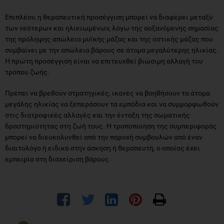
Επιπλέον, η θεραπευτική προσέγγιση μπορεί να διαφέρει μεταξύ
των νεότερων και ηλικιωμένων, λόγω της αυξανόμενης σημασίας
της πρόληψης απώλεια μυϊκής μάζας και της οστικής μάζας που
συμβαίνει με την απώλεια βάρους σε άτομα μεγαλύτερης ηλικίας.
Η πρώτη προσέγγιση είναι να επιτευχθεί βιώσιμη αλλαγή του
τρόπου ζωής.
Πρέπει να βρεθούν στρατηγικές, ικανές να βοηθήσουν τα άτομα
μεγάλης ηλικίας να ξεπεράσουν τα εμπόδια και να συμμορφωθούν
στις διατροφικές αλλαγές και την ένταξη της σωματικής
δραστηριότητας στη ζωή τους. Η τροποποίηση της συμπεριφοράς
μπορεί να διευκολυνθεί από την παροχή συμβουλών από έναν
διαιτολόγο ή ειδικό στην άσκηση ή θεραπευτή, ο οποίος έχει
εμπειρία στη διαχείριση βάρους.