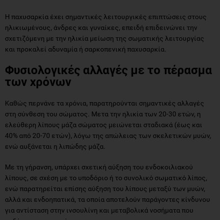
Η παχυσαρκία έχει σημαντικές λειτουργικές επιπτώσεις στους
ηλικιωμένους, άνδρες και γυναίκες, επειδή επιδεινώνει την
σχετιζόμενη με την ηλικία μείωση της σωματικής λειτουργίας
και προκαλεί αδυναμία ή σαρκοπενική παχυσαρκία.
Φυσιολογικές αλλαγές με το πέρασμα
των χρόνων
Καθώς περνάνε τα χρόνια, παρατηρούνται σημαντικές αλλαγές
στη σύνθεση του σώματος. Μετα την ηλικία των 20-30 ετών, η
ελεύθερη λίπους μάζα σώματος μειώνεται σταδιακά (έως και
40% από 20-70 ετών), λόγω της απώλειας των σκελετικών μυών,
ενώ αυξάνεται η λιπώδης μάζα.
Με τη γήρανση, υπάρχει σχετική αύξηση του ενδοκοιλιακού
λίπους, σε σχέση με το υποδόριο ή το συνολικό σωματικό λίπος,
ενώ παρατηρείται επίσης αύξηση του λίπους μεταξύ των μυών,
αλλά και ενδοηπατικά, τα οποία αποτελούν παράγοντες κίνδυνου
για αντίσταση στην ινσουλίνη και μεταβολικά νοσήματα που