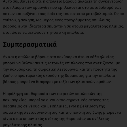
Αυτό συμβαίνει διότι, η απώλεια βάρους αλλάζει τη συγκέντρωση
στο πλάσμα των ορμονών που εμπλέκονται στο μεταβολισμό των
οστών και αυξάνει τους δείκτες του οστικού μεταβολισμού. Ως εκ
τούτου, η άσκηση, ως μέρος ενός προγράμματος απώλειας
βάρους, είναι ιδιαίτερα σημαντική σε άτομα μεγαλύτερης ηλικίας,
έτσι ώστε να μειώσουν την οστική απώλεια.
Συμπερασματικά
Αν και η απώλεια βάρους στα παχύσαρκα άτομα κάθε ηλικίας
μπορεί να βελτιώσει τις ιατρικές επιπλοκές που σχετίζονται με
την παχυσαρκία, τη σωματική λειτουργία, και την ποιότητα της
ζωής, ο πρωταρχικός σκοπός της θεραπείας για την απώλεια
βάρους μπορεί να διαφέρει μεταξύ των ηλικιακών ομάδων.
Η πρόληψη και θεραπεία των ιατρικών επιπλοκών της
παχυσαρκίας μπορεί να είναι ο πιο σημαντικός στόχος της
θεραπείας σε νέους και μεσήλικες, ενώ η βελτίωση της
σωματικής λειτουργικότητας και της ποιότητας ζωής μπορεί να
είναι ο πιο σημαντικός στόχος της θεραπείας σε ενήλικες
μεγαλύτερης ηλικίας.