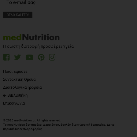
Η σωστή διατροφή προσφέρει Υγεία
Ποιοι Είμαστε
Συντακτική Ομάδα
Διαιτολογικά Γραφεία
e- Βιβλιοθήκη
Επικοινωνία
© 2026 medNutrition.gr. All rights reserved.
Το medNutrition δεν παρέχει ιατρικές συμβουλές, διαγνώσεις ή θεραπείες.
Δείτε
περισσότερες πληροφορίες
.