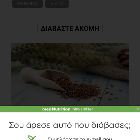
3Η ΗΛΙΚΙΑ
ΔΙΑΙΤΑ
Aging, volume16, Number 1(2012):89-98
ΔΙΑΒΑΣΤΕ ΑΚΟΜΗ
×
Ακτινογραφώντας τον λιναρόσπορο
Διατροφή
2 λεπτά να διαβαστεί