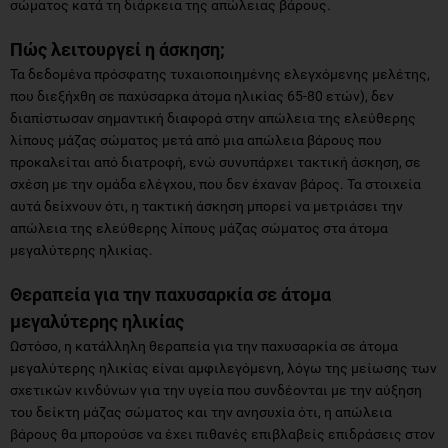
σώματος κατά τη διάρκεια της απώλειας βάρους.
Πώς λειτουργεί η άσκηση;
Τα δεδομένα πρόσφατης τυχαιοποιημένης ελεγχόμενης μελέτης,
που διεξήχθη σε παχύσαρκα άτομα ηλικίας 65-80 ετών), δεν
διαπίστωσαν σημαντική διαφορά στην απώλεια της ελεύθερης
λίπους μάζας σώματος μετά από μια απώλεια βάρους που
προκαλείται από διατροφή, ενώ συνυπάρχει τακτική άσκηση, σε
σχέση με την ομάδα ελέγχου, που δεν έχαναν βάρος. Τα στοιχεία
αυτά δείχνουν ότι, η τακτική άσκηση μπορεί να μετριάσει την
απώλεια της ελεύθερης λίπους μάζας σώματος στα άτομα
μεγαλύτερης ηλικίας.
Θεραπεία για την παχυσαρκία σε άτομα
μεγαλύτερης ηλικίας
Ωστόσο, η κατάλληλη θεραπεία για την παχυσαρκία σε άτομα
μεγαλύτερης ηλικίας είναι αμφιλεγόμενη, λόγω της μείωσης των
σχετικών κινδύνων για την υγεία που συνδέονται με την αύξηση
του δείκτη μάζας σώματος και την ανησυχία ότι, η απώλεια
βάρους θα μπορούσε να έχει πιθανές επιβλαβείς επιδράσεις στον