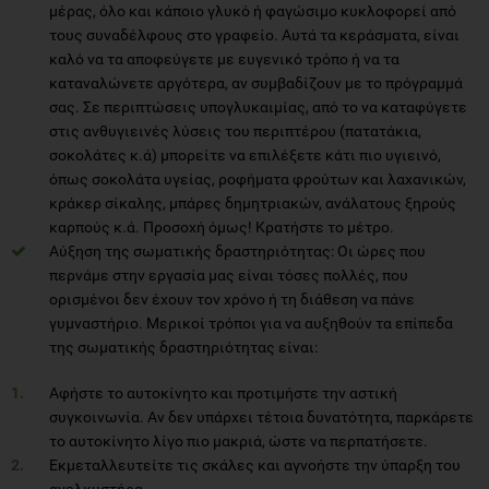
μέρας, όλο και κάποιο γλυκό ή φαγώσιμο κυκλοφορεί από
τους συναδέλφους στο γραφείο. Αυτά τα κεράσματα, είναι
καλό να τα αποφεύγετε με ευγενικό τρόπο ή να τα
καταναλώνετε αργότερα, αν συμβαδίζουν με το πρόγραμμά
σας. Σε περιπτώσεις υπογλυκαιμίας, από το να καταφύγετε
στις ανθυγιεινές λύσεις του περιπτέρου (πατατάκια,
σοκολάτες κ.ά) μπορείτε να επιλέξετε κάτι πιο υγιεινό,
όπως σοκολάτα υγείας, ροφήματα φρούτων και λαχανικών,
κράκερ σίκαλης, μπάρες δημητριακών, ανάλατους ξηρούς
καρπούς κ.ά. Προσοχή όμως! Κρατήστε το μέτρο.
Αύξηση της σωματικής δραστηριότητας: Οι ώρες που
περνάμε στην εργασία μας είναι τόσες πολλές, που
ορισμένοι δεν έχουν τον χρόνο ή τη διάθεση να πάνε
γυμναστήριο. Μερικοί τρόποι για να αυξηθούν τα επίπεδα
της σωματικής δραστηριότητας είναι:
Αφήστε το αυτοκίνητο και προτιμήστε την αστική
συγκοινωνία. Αν δεν υπάρχει τέτοια δυνατότητα, παρκάρετε
το αυτοκίνητο λίγο πιο μακριά, ώστε να περπατήσετε.
Εκμεταλλευτείτε τις σκάλες και αγνοήστε την ύπαρξη του
ανελκυστήρα.