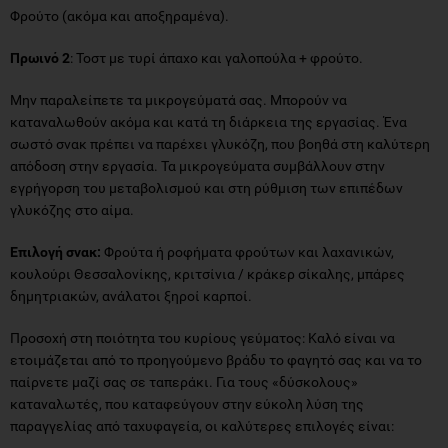
Φρούτο (ακόμα και αποξηραμένα).
Πρωινό 2
: Τοστ με τυρί άπαχο και γαλοπούλα + φρούτο.
Μην παραλείπετε τα μικρογεύματά σας. Μπορούν να
καταναλωθούν ακόμα και κατά τη διάρκεια της εργασίας. Ένα
σωστό σνακ πρέπει να παρέχει γλυκόζη, που βοηθά στη καλύτερη
απόδοση στην εργασία. Τα μικρογεύματα συμβάλλουν στην
εγρήγορση του μεταβολισμού και στη ρύθμιση των επιπέδων
γλυκόζης στο αίμα.
Επιλογή σνακ:
Φρούτα ή ροφήματα φρούτων και λαχανικών,
κουλούρι Θεσσαλονίκης, κριτσίνια / κράκερ σίκαλης, μπάρες
δημητριακών, ανάλατοι ξηροί καρποί.
Προσοχή στη ποιότητα του κυρίους γεύματος: Καλό είναι να
ετοιμάζεται από το προηγούμενο βράδυ το φαγητό σας και να το
παίρνετε μαζί σας σε ταπεράκι. Για τους «δύσκολους»
καταναλωτές, που καταφεύγουν στην εύκολη λύση της
παραγγελίας από ταχυφαγεία, οι καλύτερες επιλογές είναι: