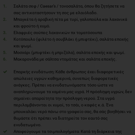
Σαλάτα σεφ / Caesar's / τονοσαλάτα, όπου θα ζητήσετε να
σας αντικαταστήσουν τη σος με ελαιόλαδο.
Μπαγκέτα ή αραβική πίτα με τυρί, γαλοπούλα και λαχανικά
και φρούτο ή χυμό.
Ελαφριές σούπες λαχανικών πχ τοματόσουπα
Κοτόπουλο (φιλέτο ή σουβλάκι ή μπιφτέκι), σαλάτα εποχής
και ψωμί.
Μοσχάρι (μπιφτέκι ή μπριζόλα), σαλάτα εποχής και ψωμί.
Μακαρονάδα με σάλτσα ντομάτας και σαλάτα εποχής.
Επαρκής ενυδάτωση: Κάθε άνθρωπος έχει διαφορετικές
απώλειες υγρών καθημερινά, συνεπώς διαφορετικές
ανάγκες. Πρέπει να ενυδατωνόμαστε τόσο ώστε να
αναπληρώνουμε τα χαμένα μας υγρά. Η πρόσληψη υγρών, δεν
σημαίνει απαραίτητα την πρόσληψη νερού. Στα υγρά
περιλαμβάνονται οι χυμοί, το τσάι, ο καφές κ.ά. Ένα
μπουκαλάκι νερό πάνω στο γραφείο σας, θα σάς βοηθήσει να
θυμάστε ότι πρέπει να διατηρείτε τον εαυτό σας
ενυδατωμένο.
Αποφεύγουμε τα τσιμπολογήματα: Κατά τη διάρκεια της