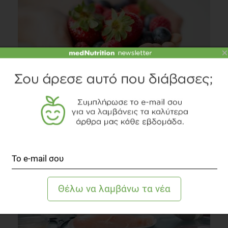
×
VIDEO
Είμαστε τελικά ό,τι τρώμε;
Συστάσεις Διατροφής
1 λεπτό να διαβαστεί