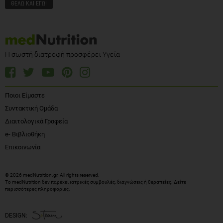
Η σωστή διατροφή προσφέρει Υγεία
Ποιοι Είμαστε
Συντακτική Ομάδα
Διαιτολογικά Γραφεία
e- Βιβλιοθήκη
Επικοινωνία
© 2026 medNutrition.gr. All rights reserved.
Το medNutrition δεν παρέχει ιατρικές συμβουλές, διαγνώσεις ή θεραπείες.
Δείτε
περισσότερες πληροφορίες
.
DESIGN: