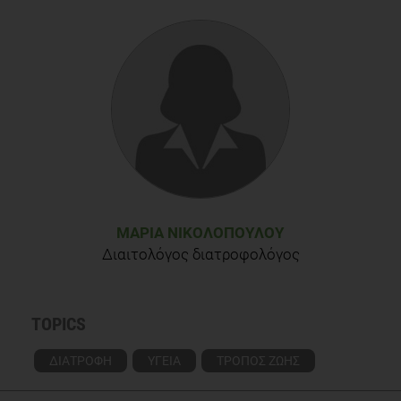
yourself to healthy snacks"
Popkin BM, Armstrong LE, Bray GM, Caballero B, Frei B,
Willett WC. A new proposed guidance system for beverage
consumption in the United States. Am J Clin Nutr, 2006; 83
ΜΑΡΊΑ ΝΙΚΟΛΟΠΟΎΛΟΥ
Διαιτολόγος διατροφολόγος
TOPICS
ΔΙΑΤΡΟΦΗ
ΥΓΕΙΑ
ΤΡΟΠΟΣ ΖΩΗΣ