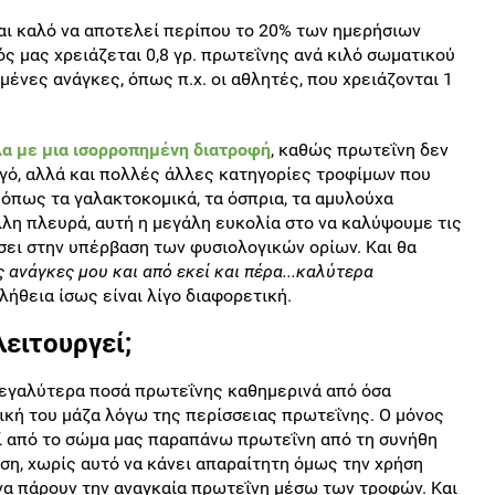
ναι καλό να αποτελεί περίπου το 20% των ημερήσιων
ς μας χρειάζεται 0,8 γρ. πρωτεΐνης ανά κιλό σωματικού
μένες ανάγκες, όπως π.χ. οι αθλητές, που χρειάζονται 1
α με μια ισορροπημένη διατροφή
, καθώς πρωτεΐνη δεν
αυγό, αλλά και πολλές άλλες κατηγορίες τροφίμων που
όπως τα γαλακτοκομικά, τα όσπρια, τα αμυλούχα
άλλη πλευρά, αυτή η μεγάλη ευκολία στο να καλύψουμε τις
σει στην υπέρβαση των φυσιολογικών ορίων. Και θα
ς ανάγκες μου και από εκεί και πέρα...καλύτερα
αλήθεια ίσως είναι λίγο διαφορετική.
ειτουργεί;
μεγαλύτερα ποσά πρωτεΐνης καθημερινά από όσα
μυική του μάζα λόγω της περίσσειας πρωτεΐνης. Ο μόνος
εί από το σώμα μας παραπάνω πρωτεΐνη από τη συνήθη
ση, χωρίς αυτό να κάνει απαραίτητη όμως την χρήση
να πάρουν την αναγκαία πρωτεΐνη μέσω των τροφών. Και