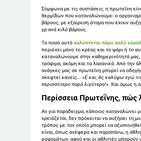
Σύμφωνα με τις συστάσεις, η πρωτεΐνη εί
θερμίδων που καταναλώνουμε- ο οργανισμό
βάρους, με εξαίρεση άτομα που έχουν αυξη
γρ ανά κιλό βάρους.
Το ποσό αυτό
καλύπτεται πάρα πολύ εύκολ
περιέχει μόνο το κρέας και το ψάρι ή το 
καταναλώνουμε στην καθημερινότητά μας, 
τρόφιμα, ακόμη και τα λαχανικά. Από την 
ανάγκες μας σε πρωτεΐνη μπορεί να οδηγή
σκεφτεί κανείς... «
Ε και; Ας καλύψω εγώ τι
περισσότερο παρά λιγότερο
!». Και όμως η 
Περίσσεια Πρωτεΐνης, πώς λ
Αν για παράδειγμα, κάποιος καταναλώνει 
χρειάζεται, δεν πρόκειται να αυξήσει τη 
τρόπος με τον οποίο μπορεί να αξιοποιηθ
είναι, όπως ανέφερα και παραπάνω, η άθλη
ροφημάτων, αφού και οι αθλητές μπορούν 