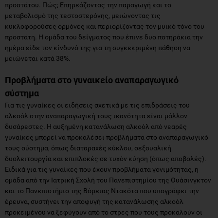
προστάτου. Πώς; Επηρεάζοντας την παραγωγή και το
μεταβολισμό της τεστοστερόνης, μειώνοντας τις
κυκλοφορούσες ορμόνες και περιορίζοντας τον μυικό τόνο του
προστάτη. Η ομάδα του δείγματος που έπινε δυο ποτηράκια την
ημέρα είδε τον κίνδυνό της για τη συγκεκριμένη πάθηση να
μειώνεται κατά 38%.
Προβλήματα στο γυναικείο αναπαραγωγικό
σύστημα
Για τις γυναίκες οι ειδήσεις σχετικά με τις επιδράσεις του
αλκοόλ στην αναπαραγωγική τους ικανότητα είναι μάλλον
δυσάρεστες. Η αυξημένη κατανάλωση αλκοόλ από νεαρές
γυναίκες μπορεί να προκαλέσει προβλήματα στο αναπαραγωγικό
τους σύστημα, όπως διαταραχές κύκλου, σεξουαλική
δυσλειτουργία και επιπλοκές σε τυχόν κύηση (όπως αποβολές).
Ειδικά για τις γυναίκες που έχουν προβλήματα γονιμότητας, η
ομάδα από την Ιατρική Σχολή του Πανεπιστημίου της Ουάσινγκτον
και το Πανεπιστήμιο της Βόρειας Ντακότα που υπογράφει την
έρευνα, συστήνει την αποφυγή της κατανάλωσης αλκοόλ
προκειμένου να ξεφύγουν από το στρες που τους προκαλούν οι