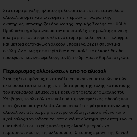
Στα άτομα μεγάλης ηλικίας η ελαφριά και μέτρια κατανάλωση
αλκοόλ, μπορεί να αποτρέψει την εμφάνιση σωματικής
αναπηρίας, υποστηρίζει έρευνα της Ιατρικής Σχολής του UCLA.
Προϋπόθεση, σύμφωνα με τον επικεφαλής της μελέτης είναι η
καλή υγεία του ατόμου. «Σε ένα άτομο με καλή υγεία, η ελαφριά
και μέτρια κατανάλωση αλκοόλ μπορεί να φέρει σημαντικά
οφέλη. Αν όμως η αφετηρία δεν είναι καλή, το αλκοόλ δεν θα
προσφέρει κανένα όφελος», τονίζει ο δρ. Άρουν Καρλαμάνγκλα.
Περιορισμός αλλοιώσεων από το αλκοόλ
Στους ηλικιωμένους, η κατανάλωση οινοπνευματωδών ποτών
έχει συσχετιστεί επίσης με τη διατήρηση της καλής κατάστασης
του εγκεφάλου. Σύμφωνα με έρευνα της Ιατρικής Σχολής του
Χάρβαρντ, το αλκοόλ καταπολεμά τις εγκεφαλικές φθορές που
σχετίζονται με την ηλικία. Δεδομένου ότι η μέτρια κατανάλωση
αλκοόλ σχετίζεται με μικρότερο καρδιαγγειακό κίνδυνο και ο
εγκέφαλος τροφοδοτείται από αυτό το σύστημα, ήταν επόμενο να
υποτεθεί ότι οι μικρές ποσότητες αλκοόλ μπορούν να
περιορίσουν αυτές τις αλλοιώσεις. Ο κύριος ερευνητής Κένεθ