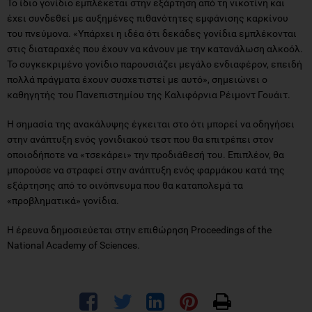
Το ίδιο γονίδιο εμπλέκεται στην εξάρτηση από τη νικοτίνη και
έχει συνδεθεί με αυξημένες πιθανότητες εμφάνισης καρκίνου
του πνεύμονα. «Υπάρχει η ιδέα ότι δεκάδες γονίδια εμπλέκονται
στις διαταραχές που έχουν να κάνουν με την κατανάλωση αλκοόλ.
Το συγκεκριμένο γονίδιο παρουσιάζει μεγάλο ενδιαφέρον, επειδή
πολλά πράγματα έχουν συσχετιστεί με αυτό», σημειώνει ο
καθηγητής του Πανεπιστημίου της Καλιφόρνια Ρέιμοντ Γουάιτ.
Η σημασία της ανακάλυψης έγκειται στο ότι μπορεί να οδηγήσει
στην ανάπτυξη ενός γονιδιακού τεστ που θα επιτρέπει στον
οποιοδήποτε να «τσεκάρει» την προδιάθεσή του. Επιπλέον, θα
μπορούσε να στραφεί στην ανάπτυξη ενός φαρμάκου κατά της
εξάρτησης από το οινόπνευμα που θα καταπολεμά τα
«προβληματικά» γονίδια.
Η έρευνα δημοσιεύεται στην επιθώρηση Proceedings of the
National Academy of Sciences.