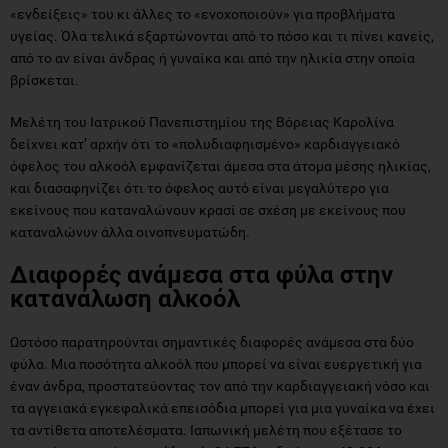
«ενδείξεις» του κι άλλες το «ενοχοποιούν» για προβλήματα
υγείας. Όλα τελικά εξαρτώνονται από το πόσο και τι πίνει κανείς,
από το αν είναι άνδρας ή γυναίκα και από την ηλικία στην οποία
βρίσκεται.
Μελέτη του Ιατρικού Πανεπιστημίου της Βόρειας Καρολίνα
δείχνει κατ’ αρχήν ότι το «πολυδιαφηισμένο» καρδιαγγειακό
όφελος του αλκοόλ εμφανίζεται άμεσα στα άτομα μέσης ηλικίας,
και διασαφηνίζει ότι το όφελος αυτό είναι μεγαλύτερο για
εκείνους που καταναλώνουν κρασί σε σχέση με εκείνους που
καταναλώνυν άλλα οινοπνευματώδη.
Διαφορές ανάμεσα στα φύλα στην
κατανάλωση αλκοόλ
Ωστόσο παρατηρούνται σημαντικές διαφορές ανάμεσα στα δύο
φύλα. Μια ποσότητα αλκοόλ που μπορεί να είναι ευεργετική για
έναν άνδρα, προστατεύοντας τον από την καρδιαγγειακή νόσο και
τα αγγειακά εγκεφαλικά επεισόδια μπορεί για μια γυναίκα να έχει
τα αντίθετα αποτελέσματα. Ιαπωνική μελέτη που εξέτασε το