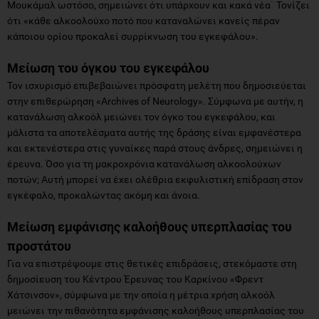
Μουκάμαλ ωστόσο, σημειώνει ότι υπάρχουν και κακά νέα˙ Τονίζει
ότι «κάθε αλκοολούχο ποτό που καταναλώνει κανείς πέραν
κάποιου ορίου προκαλεί συρρίκνωση του εγκεφάλου».
Μείωση του όγκου του εγκεφάλου
Τον ισχυρισμό επιβεβαιώνει πρόσφατη μελέτη που δημοσιεύεται
στην επιθερώρηση «Archives of Neurology». Σύμφωνα με αυτήν, η
κατανάλωση αλκοόλ μειώνει τον όγκο του εγκεφάλου, και
μάλιστα τα αποτελέσματα αυτής της δράσης είναι εμφανέστερα
και εκτενέστερα στις γυναίκες παρά στους άνδρες, σημειώνει η
έρευνα. Όσο για τη μακροχρόνια κατανάλωση αλκοολούχων
ποτών; Αυτή μπορεί να έχει ολέθρια εκφυλιστική επίδραση στον
εγκέφαλο, προκαλώντας ακόμη και άνοια.
Μείωση εμφάνισης καλοήθους υπερπλασίας του
προστάτου
Για να επιστρέψουμε στις θετικές επιδράσεις, στεκόμαστε στη
δημοσίευση του Κέντρου Έρευνας του Καρκίνου «Φρεντ
Χάτσινσον», σύμφωνα με την οποία η μέτρια χρήση αλκοόλ
μειώνει την πιθανότητα εμφάνισης καλοήθους υπερπλασίας του