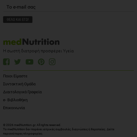
Η σωστή διατροφή προσφέρει Υγεία
Ποιοι Είμαστε
Συντακτική Ομάδα
Διαιτολογικά Γραφεία
e- Βιβλιοθήκη
Επικοινωνία
© 2026 medNutrition.gr. All rights reserved.
Το medNutrition δεν παρέχει ιατρικές συμβουλές, διαγνώσεις ή θεραπείες.
Δείτε
περισσότερες πληροφορίες
.