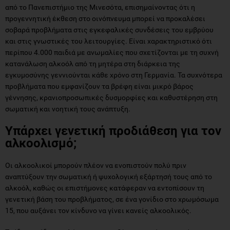
από το Πανεπιστήμιο της Μινεσότα, επισημαίνοντας ότι η
προγεννητική έκθεση στο οινόπνευμα μπορεί να προκαλέσει
σοβαρά προβλήματα στις εγκεφαλικές συνδέσεις του εμβρύου
και στις γνωστικές του λειτουργίες. Είναι χαρακτηριστικό ότι
περίπου 4.000 παιδιά με ανωμαλίες που σχετίζονται με τη συχνή
κατανάλωση αλκοόλ από τη μητέρα στη διάρκεια της
εγκυμοσύνης γεννιούνται κάθε χρόνο στη Γερμανία. Τα συχνότερα
προβλήματα που εμφανίζουν τα βρέφη είναι μικρό βάρος
γέννησης, κρανιοπροσωπικές δυσμορφίες και καθυστέρηση στη
σωματική και νοητική τους ανάπτυξη.
Υπάρχει γενετική προδιάθεση για τον
αλκοολισμό;
Οι αλκοολικοί μπορούν πλέον να ενοπιστούν πολύ πριν
αναπτύξουν την σωματική ή ψυχολογική εξάρτησή τους από το
αλκοόλ, καθώς οι επιστήμονες κατάφεραν να εντοπίσουν τη
γενετική βάση του προβλήματος, σε ένα γονίδιο στο χρωμόσωμα
15, που αυξάνει τον κίνδυνο να γίνει κανείς αλκοολικός.