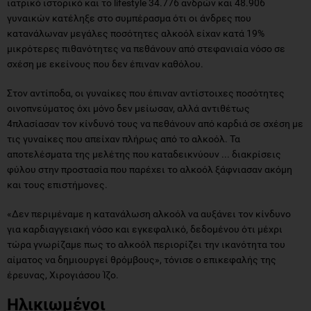
ιατρικό ιστορικό και το lifestyle 34.776 ανδρών και 48.906
γυναικών κατέληξε στο συμπέρασμα ότι οι άνδρες που
κατανάλωναν μεγάλες ποσότητες αλκοόλ είχαν κατά 19%
μικρότερες πιθανότητες να πεθάνουν από στεφανιαία νόσο σε
σχέση με εκείνους που δεν έπιναν καθόλου.
Στον αντίποδα, οι γυναίκες που έπιναν αντίστοιχες ποσότητες
οινοπνεύματος όχι μόνο δεν μείωσαν, αλλά αντιθέτως
4πλασίασαν τον κίνδυνό τους να πεθάνουν από καρδιά σε σχέση με
τις γυναίκες που απείχαν πλήρως από το αλκοόλ. Τα
αποτελέσματα της μελέτης που καταδεικνύουν ... διακρίσεις
φύλου στην προστασία που παρέχει το αλκοόλ ξάφνιασαν ακόμη
και τους επιστήμονες.
«Δεν περιμέναμε η κατανάλωση αλκοόλ να αυξάνει τον κίνδυνο
για καρδιαγγειακή νόσο και εγκεφαλικό, δεδομένου ότι μέχρι
τώρα γνωρίζαμε πως το αλκοόλ περιορίζει την ικανότητα του
αίματος να δημιουργεί θρόμβους», τόνισε ο επικεφαλής της
έρευνας, Χιρογιάσου Ίζο.
Ηλικιωμένοι