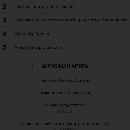
2
Γονεϊκές (διατροφικές) απορίες
3
Εξετάσεις: μικρά συχνά γεύματα + μικρά συχνά διαλείμματα
4
Ελλιποβαρές νήπιο
5
Λιπώδες ήπαρ στα παιδιά
ΔΗΜΟΦΙΛΗ ΑΡΘΡΑ
Φαγόπυρο: Πόσο καλό κάνει;
Τα ψάρια και οι εποχές τους
Τα οφέλη της πατάτας
[VIDEO]
Σπόροι Τσία: μάθετε για τη διατροφική τους αξία
[SLIDESHOW]