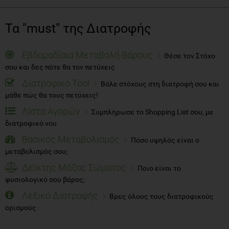
Τα "must" της Διατροφής
Εβδομαδίαια Μεταβολή Βάρους
Θέσε τον Στόχο
σου και δες πότε θα τον πετύχεις
Διατροφικό Tool
Βάλε στόχους στη διατροφή σου και
μάθε πώς θα τους πετύχεις!
Λίστα Αγορών
Συμπλήρωσε το Shopping List σου, με
διατροφικό νου
Βασικός Μεταβολισμός
Πόσο υψηλός είναι ο
μεταβολισμός σου;
Δείκτης Μάζας Σώματος
Ποιο είναι το
φυσιολογικό σου βάρος;
Λεξικό Διατροφής
Βρες όλους τους διατροφικούς
ορισμούς