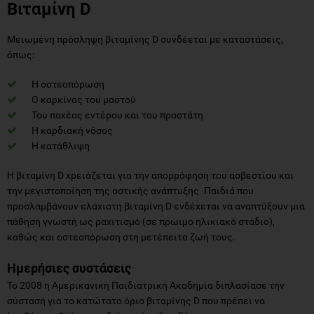
Βιταμίνη D
Μειωμένη πρόσληψη βιταμίνης D συνδέεται με καταστάσεις,
όπως:
Η οστεοπόρωση
Ο καρκίνος του μαστού
Του παχέος εντέρου και του προστάτη
Η καρδιακή νόσος
Η κατάθλιψη
Η βιταμίνη D χρειάζεται για την απορρόφηση του ασβεστίου και
την μεγιστοποίηση της οστικής ανάπτυξης. Παιδιά που
προσλαμβάνουν ελάχιστη βιταμίνη D ενδέχεται να αναπτύξουν μια
πάθηση γνωστή ως ραχιτισμό (σε πρώιμο ηλικιακό στάδιο),
καθώς και οστεοπόρωση στη μετέπειτα ζωή τους.
Ημερήσιες συστάσεις
Το 2008 η Αμερικανική Παιδιατρική Ακαδημία διπλασίασε την
σύστασή για το κατώτατο όριο βιταμίνης D που πρέπει να