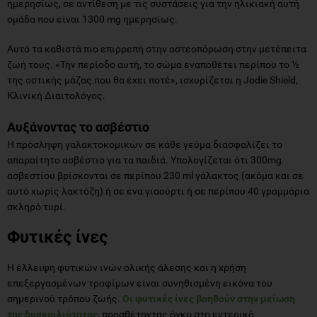
ημερησίως, σε αντίθεση με τις συστάσεις για την ηλικιακή αυτή
ομάδα που είναι 1300 mg ημερησίως.
Αυτό τα καθιστά πιο επιρρεπή στην οστεοπόρωση στην μετέπειτα
ζωή τους. «Την περίοδο αυτή, το σώμα εναποθέτει περίπου το ½
της οστικής μάζας που θα έχει ποτέ», ισχυρίζεται η Jodie Shield,
Κλινική Διαιτολόγος.
Αυξάνοντας το ασβέστιο
Η πρόσληψη γαλακτοκομικών σε κάθε γεύμα διασφαλίζει το
απαραίτητο ασβέστιο για τα παιδιά. Υπολογίζεται ότι 300mg
ασβεστίου βρίσκονται σε περίπου 230 ml γάλακτος (ακόμα και σε
αυτό χωρίς λακτόζη) ή σε ένα γιαούρτι ή σε περίπου 40 γραμμάρια
σκληρό τυρί.
Φυτικές ίνες
Η έλλειψη φυτικών ινών ολικής άλεσης και η χρήση
επεξεργασμένων τροφίμων είναι συνηθισμένη εικόνα του
σημερινού τρόπου ζωής.
Οι φυτικές ίνες βοηθούν στην μείωση
της δυσκοιλιότητας
, προσθέτοντας όγκο στο εντερικό