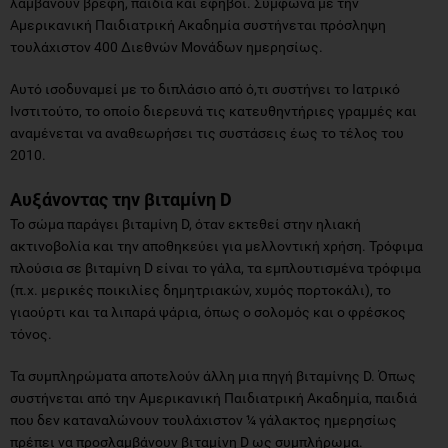
λαμβάνουν βρέφη, παιδιά και έφηβοι. Σύμφωνα με την
Αμερικανική Παιδιατρική Ακαδημία συστήνεται πρόσληψη
τουλάχιστον 400 Διεθνών Μονάδων ημερησίως.
Αυτό ισοδυναμεί με το διπλάσιο από ό,τι συστήνει το Ιατρικό
Ινστιτούτο, το οποίο διερευνά τις κατευθηντήριες γραμμές και
αναμένεται να αναθεωρήσει τις συστάσεις έως το τέλος του
2010.
Αυξάνοντας την βιταμίνη D
Το σώμα παράγει βιταμίνη D, όταν εκτεθεί στην ηλιακή
ακτινοβολία και την αποθηκεύει για μελλοντική χρήση. Τρόφιμα
πλούσια σε βιταμίνη D είναι το γάλα, τα εμπλουτισμένα τρόφιμα
(π.χ. μερικές ποικιλίες δημητριακών, χυμός πορτοκάλι), το
γιαούρτι και τα λιπαρά ψάρια, όπως ο σολομός και ο φρέσκος
τόνος.
Τα συμπληρώματα αποτελούν άλλη μια πηγή βιταμίνης D. Όπως
συστήνεται από την Αμερικανική Παιδιατρική Ακαδημία, παιδιά
που δεν καταναλώνουν τουλάχιστον ¼ γάλακτος ημερησίως
πρέπει να προσλαμβάνουν βιταμίνη D ως συμπλήρωμα.