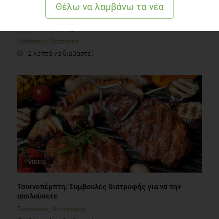
Nερό: Ποια η συμβολή του στην αντιμετώπιση της
δυσκοιλιότητας;
Παθήσεις Πεπτικού
2 λεπτά να διαβαστεί
VIDEO
Τσικνοπέμπτη: Συμβουλές διατροφής για να την
απολαύσετε
Συστάσεις Διατροφής