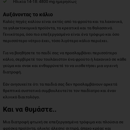
Ηλικία 14-18: 4800 mg ημερησίως
Αυξάνοντας το κάλιο
Καλές πηγές καλίου είναι εκτός από τα φρούτα και τα λαχανικά,
τα γαλακτοκομικά προϊόντα, τα κρεατικά και τα θαλασσινά.
Γενικότερα, όσο πιο επεξεργασμένο είναι ένα τρόφιμο και όσο
περισσότερο νάτριο έχει, τόσο λιγότερο κάλιο περιέχει.
Για να βοηθήσετε το παιδί σας να προσλαμβάνει περισσότερο
κάλιο, σερβίρετέ του τουλάχιστον ένα φρούτο ή λαχανικό σε κάθε
γεύμα και σνακ και ενθαρρύνετέ το να υιοθετήσει μια υγιεινή
διατροφή.
Εάν ανησυχείτε ότι τα παιδιά σας δεν προσλαμβάνουν αρκετά
θρεπτικά συστατικά συμβουλευτείτε τον παιδίατρο και έναν
κλινικό διαιτολόγο.
Και να θυμάστε..
Μια διατροφή φτωχή σε επεξεργασμένα τρόφιμα και πλούσια σε
φρέσκα προϊόντα, ολικής άλεσης σιτηρά, άπαχο κρέας και