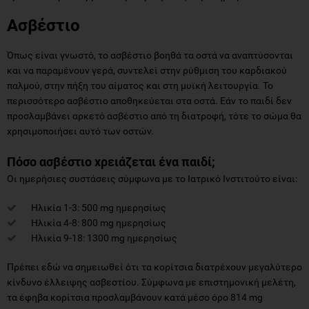
Ασβέστιο
Όπως είναι γνωστό, το ασβέστιο βοηθά τα οστά να αναπτύσονται
και να παραμένουν γερά, συντελεί στην ρύθμιση του καρδιακού
παλμού, στην πήξη του αίματος και στη μυϊκή λειτουργία. Το
περισσότερο ασβέστιο αποθηκεύεται στα οστά. Εάν το παιδί δεν
προσλαμβάνει αρκετό ασβέστιο από τη διατροφή, τότε το σώμα θα
χρησιμοποιήσει αυτό των οστών.
Πόσο ασβέστιο χρειάζεται ένα παιδί;
Οι ημερήσιες συστάσεις σύμφωνα με το Ιατρικό Ινστιτούτο είναι:
Ηλικία 1-3: 500 mg ημερησίως
Ηλικία 4-8: 800 mg ημερησίως
Ηλικία 9-18: 1300 mg ημερησίως
Πρέπει εδώ να σημειωθεί ότι τα κορίτσια διατρέχουν μεγαλύτερο
κίνδυνο έλλειψης ασβεστίου. Σύμφωνα με επιστημονική μελέτη,
τα έφηβα κορίτσια προσλαμβάνουν κατά μέσο όρο 814 mg