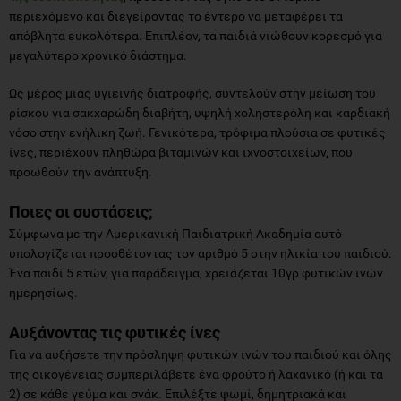
περιεχόμενο και διεγείροντας το έντερο να μεταφέρει τα
απόβλητα ευκολότερα. Επιπλέον, τα παιδιά νιώθουν κορεσμό για
μεγαλύτερο χρονικό διάστημα.
Ως μέρος μιας υγιεινής διατροφής, συντελούν στην μείωση του
ρίσκου για σακχαρώδη διαβήτη, υψηλή χοληστερόλη και καρδιακή
νόσο στην ενήλικη ζωή. Γενικότερα, τρόφιμα πλούσια σε φυτικές
ίνες, περιέχουν πληθώρα βιταμινών και ιχνοστοιχείων, που
προωθούν την ανάπτυξη.
Ποιες οι συστάσεις;
Σύμφωνα με την Αμερικανική Παιδιατρική Ακαδημία αυτό
υπολογίζεται προσθέτοντας τον αριθμό 5 στην ηλικία του παιδιού.
Ένα παιδί 5 ετών, για παράδειγμα, χρειάζεται 10γρ φυτικών ινών
ημερησίως.
Αυξάνοντας τις φυτικές ίνες
Για να αυξήσετε την πρόσληψη φυτικών ινών του παιδιού και όλης
της οικογένειας συμπεριλάβετε ένα φρούτο ή λαχανικό (ή και τα
2) σε κάθε γεύμα και σνάκ. Επιλέξτε ψωμί, δημητριακά και