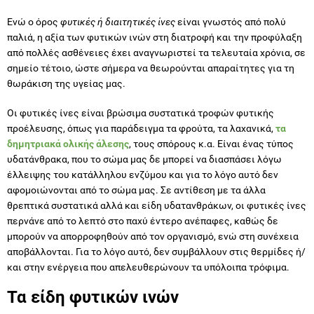
Ενώ ο όρος
φυτικές ή διαιτητικές ίνες
είναι γνωστός από πολύ
παλιά, η αξία των φυτικών ινών στη διατροφή και την προφύλαξη
από πολλές ασθένειες έχει αναγνωριστεί τα τελευταία χρόνια, σε
σημείο τέτοιο, ώστε σήμερα να θεωρούνται απαραίτητες για τη
θωράκιση της υγείας μας.
Οι φυτικές ίνες είναι βρώσιμα συστατικά τροφών φυτικής
προέλευσης, όπως για παράδειγμα τα φρούτα, τα λαχανικά,
τα
δημητριακά ολικής άλεσης
, τους σπόρους κ.α. Είναι ένας τύπος
υδατάνθρακα, που το σώμα μας δε μπορεί να διασπάσει λόγω
έλλειψης του κατάλληλου ενζύμου και για το λόγο αυτό δεν
αφομοιώνονται από το σώμα μας. Σε αντίθεση με τα άλλα
θρεπτικά συστατικά αλλά και είδη υδατανθράκων, οι φυτικές ίνες
περνάνε από το λεπτό στο παχύ έντερο ανέπαφες, καθώς δε
μπορούν να απορροφηθούν από τον οργανισμό, ενώ στη συνέχεια
αποβάλλονται. Για το λόγο αυτό, δεν συμβάλλουν στις θερμίδες ή/
και στην ενέργεια που απελευθερώνουν τα υπόλοιπα τρόφιμα.
Τα είδη φυτικών ινών