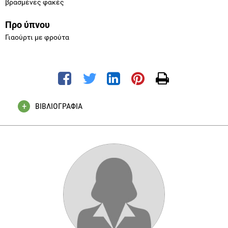
βρασμένες φακές
Προ ύπνου
Γιαούρτι με φρούτα
ΒΙΒΛΙΟΓΡΑΦΙΑ
Anderson JW, Baird P, Davis RH Jr, Ferreri S, Knudtson M,
Koraym A, Waters V, Williams CL. 2009. Health benefits of
dietary fiber. Nutr Rev. Apr;67(4):188-205. doi:
10.1111/j.1753-4887.2009.00189.x. Review.
Buttriss JL, Stokes CS (2008) Dietray Fibre and Health: an
overview, Nutrition Bulletin, 33, 186–200
Gibney MJ, Vorster HH, Kok FJ (2007) Πέψη και