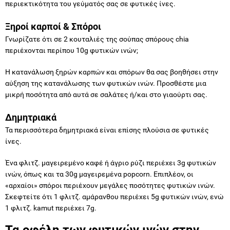
περιεκτικότητα του γεύματός σας σε φυτικές ίνες.
Ξηροί καρποί & Σπόροι
Γνωρίζατε ότι σε 2 κουταλιές της σούπας σπόρους chia
περιέχονται περίπου 10g φυτικών ινών;
Η κατανάλωση ξηρών καρπών και σπόρων θα σας βοηθήσει στην
αύξηση της κατανάλωσης των φυτικών ινών. Προσθέστε μια
μικρή ποσότητα από αυτά σε σαλάτες ή/και στο γιαούρτι σας.
Δημητριακά
Τα περισσότερα δημητριακά είναι επίσης πλούσια σε φυτικές
ίνες.
Ένα φλιτζ. μαγειρεμένο καφέ ή άγριο ρύζι περιέχει 3g φυτικών
ινών, όπως και τα 30g μαγειρεμένα popcorn. Επιπλέον, οι
«αρχαίοι» σπόροι περιέχουν μεγάλες ποσότητες φυτικών ινών.
Σκεφτείτε ότι 1 φλιτζ. αμάρανθου περιέχει 5g φυτικών ινών, ενώ
1 φλιτζ. kamut περιέχει 7g.
Τα οφέλη των φυτικών ινών στην