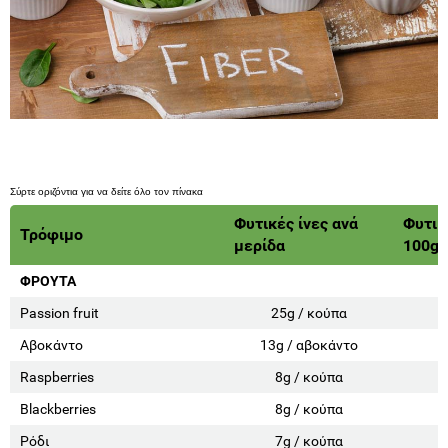
Φυτικές ίνες ανά
Φυτικ
Τρόφιμο
μερίδα
100g
ΦΡΟΥΤΑ
Passion fruit
25g / κούπα
Αβοκάντο
13g / αβοκάντο
Raspberries
8g / κούπα
Blackberries
8g / κούπα
Ρόδι
7g / κούπα