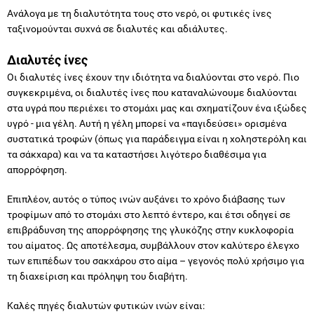
Ανάλογα με τη διαλυτότητα τους στο νερό, οι φυτικές ίνες
ταξινομούνται συχνά σε διαλυτές και αδιάλυτες.
Διαλυτές ίνες
Οι διαλυτές ίνες έχουν την ιδιότητα να διαλύονται στο νερό. Πιο
συγκεκριμένα, οι διαλυτές ίνες που καταναλώνουμε διαλύονται
στα υγρά που περιέχει το στομάχι μας και σχηματίζουν ένα ιξώδες
υγρό - μια γέλη. Αυτή η γέλη μπορεί να «παγιδεύσει» ορισμένα
συστατικά τροφών (όπως για παράδειγμα είναι η χοληστερόλη και
τα σάκχαρα) και να τα καταστήσει λιγότερο διαθέσιμα για
απορρόφηση.
Επιπλέον, αυτός ο τύπος ινών αυξάνει το χρόνο διάβασης των
τροφίμων από το στομάχι στο λεπτό έντερο, και έτσι οδηγεί σε
επιβράδυνση της απορρόφησης της γλυκόζης στην κυκλοφορία
του αίματος. Ως αποτέλεσμα, συμβάλλουν στον καλύτερο έλεγχο
των επιπέδων του σακχάρου στο αίμα – γεγονός πολύ χρήσιμο για
τη διαχείριση και πρόληψη του διαβήτη.
Καλές πηγές διαλυτών φυτικών ινών είναι: