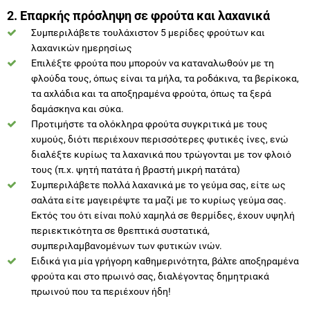
2. Επαρκής πρόσληψη σε φρούτα και λαχανικά
Συμπεριλάβετε τουλάχιστον 5 μερίδες φρούτων και
λαχανικών ημερησίως
Επιλέξτε φρούτα που μπορούν να καταναλωθούν με τη
φλούδα τους, όπως είναι τα μήλα, τα ροδάκινα, τα βερίκοκα,
τα αχλάδια και τα αποξηραμένα φρούτα, όπως τα ξερά
δαμάσκηνα και σύκα.
Προτιμήστε τα ολόκληρα φρούτα συγκριτικά με τους
χυμούς, διότι περιέχουν περισσότερες φυτικές ίνες, ενώ
διαλέξτε κυρίως τα λαχανικά που τρώγονται με τον φλοιό
τους (π.χ. ψητή πατάτα ή βραστή μικρή πατάτα)
Συμπεριλάβετε πολλά λαχανικά με το γεύμα σας, είτε ως
σαλάτα είτε μαγειρέψτε τα μαζί με το κυρίως γεύμα σας.
Εκτός του ότι είναι πολύ χαμηλά σε θερμίδες, έχουν υψηλή
περιεκτικότητα σε θρεπτικά συστατικά,
συμπεριλαμβανομένων των φυτικών ινών.
Ειδικά για μία γρήγορη καθημερινότητα, βάλτε αποξηραμένα
φρούτα και στο πρωινό σας, διαλέγοντας δημητριακά
πρωινού που τα περιέχουν ήδη!