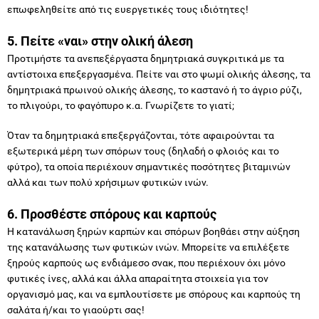
επωφεληθείτε από τις ευεργετικές τους ιδιότητες!
5. Πείτε «ναι» στην ολική άλεση
Προτιμήστε τα ανεπεξέργαστα δημητριακά συγκριτικά με τα
αντίστοιχα επεξεργασμένα. Πείτε ναι στο ψωμί ολικής άλεσης, τα
δημητριακά πρωινού ολικής άλεσης, το καστανό ή το άγριο ρύζι,
το πλιγούρι, το φαγόπυρο κ.α. Γνωρίζετε το γιατί;
Όταν τα δημητριακά επεξεργάζονται, τότε αφαιρούνται τα
εξωτερικά μέρη των σπόρων τους (δηλαδή ο φλοιός και το
φύτρο), τα οποία περιέχουν σημαντικές ποσότητες βιταμινών
αλλά και των πολύ χρήσιμων φυτικών ινών.
6
.
Προσθέστε σπόρους και καρπούς
Η κατανάλωση ξηρών καρπών και σπόρων βοηθάει στην αύξηση
της κατανάλωσης των φυτικών ινών. Μπορείτε να επιλέξετε
ξηρούς καρπούς ως ενδιάμεσο σνακ, που περιέχουν όχι μόνο
φυτικές ίνες, αλλά και άλλα απαραίτητα στοιχεία για τον
οργανισμό μας, και να εμπλουτίσετε με σπόρους και καρπούς τη
σαλάτα ή/και το γιαούρτι σας!