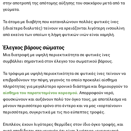
στην αποτροπή της απότομης αύξησης του σακχάρου μετά από τα
γεύματα.
Τα άτομα με διαβήτη που καταναλώνουν πολλές φυτικές ίνες
(ιδιαίτερα διαλυτές) τείνουν να χρειάζονται λιγότερη ινσουλίνη
από εκείνα των οποίων η λήψη φυτικών ινών είναι χαμηλή.
Έλεγχος βάρους σώματος
Μια διατροφή με υψηλή περιεκτικότητα σε φυτικές ίνες
συμβάλλει σημαντικά στον έλεγχο του σωματικού βάρους.
Τα τρόφιμα με υψηλή περιεκτικότητα σε φυτικές ίνες τείνουν να
επιβραδύνουν την πέψη, γεγονός το οποίο προκαλεί αίσθημα
πληρότητας για μεγαλύτερο χρονικό διάστημα και δημιουργούν το
αίσθημα του παρατεταμένου κορεσμού
. Απορροφούν νερό,
φουσκώνουν και αυξάνουν πολύ τον όγκο τους, με αποτέλεσμα να
μένουν περισσότερο χρόνο στο έντερο και να μας «χορταίνουν»
περισσότερο, συγκριτικά με τις πιο εύπεπτες τροφές.
Επιπλέον, έχουν λιγότερες θερμίδες στον ίδιο όγκο τροφής, και
αυτό αποδίδεται στο γεγονός ότι είναι λιγότερο «ενεργειακά