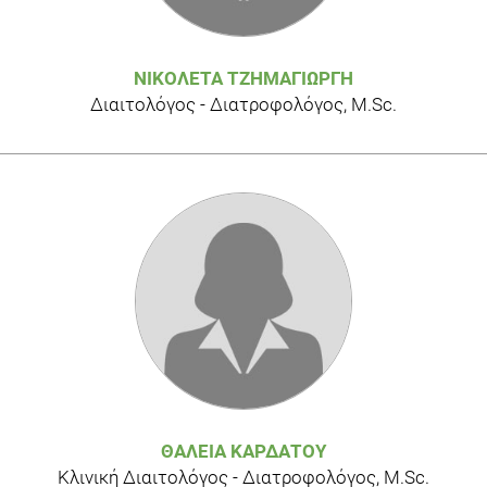
μεταβολισμός των υδατανθράκων , Εισαγωγή στη
Διατροφή του ανθρώπου, Εκδόσεις Παρισιάνου ΑΕ, Αθήνα,
σελ 89-104
ΝΙΚΟΛΈΤΑ ΤΖΗΜΑΓΙΏΡΓΗ
Geissler C and Powers H (2005) Carbohydrate metabolism
Διαιτολόγος - Διατροφολόγος, M.Sc.
In: Human Nutrition, 11th edition, China, pp 103 – 124
Maghsoudi Z, Azadbakht L. How dietary patterns could have
a role in prevention, progression, or management of diabetes
mellitus? Review on the current evidence. 2012. J Res Med
Sci. Jul;17(7):694-709
Weickert MO, Pfeiffer AF. 2008. Metabolic effects of dietary
fiber consumption and prevention of diabetes. J Nutr.
Mar;138(3):439-42. Review.
ΘΆΛΕΙΑ ΚΑΡΔΆΤΟΥ
Κλινική Διαιτολόγος - Διατροφολόγος, M.Sc.