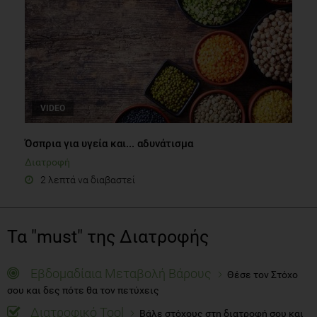
VIDEO
Όσπρια για υγεία και... αδυνάτισμα
Διατροφή
2 λεπτά να διαβαστεί
Τα "must" της Διατροφής
Εβδομαδίαια Μεταβολή Βάρους
Θέσε τον Στόχο
σου και δες πότε θα τον πετύχεις
Διατροφικό Tool
Βάλε στόχους στη διατροφή σου και