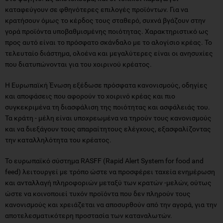
καταφεύγουν σε φθηνότερες επιλογές προϊόντων. Για να
κρατήσουν όμως το κέρδος τους σταθερό, συχνά βγάζουν στην
γορά προϊόντα υποβαθμισμένης ποιότητας. Χαρακτηριστικό ως
προς αυτό είναι το πρόσφατο σκάνδαλο με το αλογίσιο κρέας. Το
τελευταίο διάστημα, ολοένα και μεγαλύτερες είναι οι ανησυχίες
που διατυπώνονται για του χοιρινού κρέατος.
Η Ευρωπαϊκή Ένωση εξέδωσε πρόσφατα κανονισμούς, οδηγίες
και αποφάσεις που αφορούν το χοιρινό κρέας και πιο
συγκεκριμένα τη διασφάλιση της ποιότητας και ασφάλειάς του.
Τα κράτη - μέλη είναι υποχρεωμένα να τηρούν τους κανονισμούς
και να διεξάγουν τους απαραίτητους ελέγχους, εξασφαλίζοντας
την καταλληλότητα του κρέατος.
Το ευρωπαϊκό σύστημα RASFF (Rapid Alert System for food and
feed) λειτουργεί με τρόπο ώστε να προσφέρει ταχεία ενημέρωση
και ανταλλαγή πληροφοριών μεταξύ των κρατών -μελών, ούτως
ώστε να κοινοποιεί τυχόν προϊόντα που δεν πληρούν τους
κανονισμούς και χρειάζεται να αποσυρθούν από την αγορά, για την
αποτελεσματικότερη προστασία των καταναλωτών.