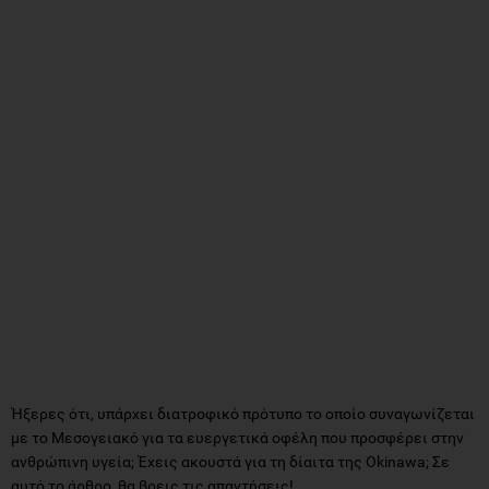
Ήξερες ότι, υπάρχει διατροφικό πρότυπο το οποίο συναγωνίζεται
με το Μεσογειακό για τα ευεργετικά οφέλη που προσφέρει στην
ανθρώπινη υγεία; Έχεις ακουστά για τη δίαιτα της Okinawa; Σε
αυτό το άρθρο, θα βρεις τις απαντήσεις!