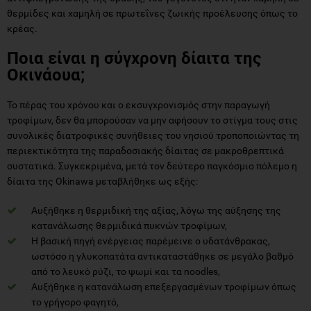
θερμίδες και χαμηλή σε πρωτεΐνες ζωικής προέλευσης όπως το
κρέας.
Ποια είναι η σύγχρονη δίαιτα της
Οκινάουα;
Το πέρας του χρόνου και ο εκσυγχρονισμός στην παραγωγή
τροφίμων, δεν θα μπορούσαν να μην αφήσουν το στίγμα τους στις
συνολικές διατροφικές συνήθειες του νησιού τροποποιώντας τη
περιεκτικότητα της παραδοσιακής δίαιτας σε μακροθρεπτικά
συστατικά. Συγκεκριμένα, μετά τον δεύτερο παγκόσμιο πόλεμο η
δίαιτα της Okinawa μεταβλήθηκε ως εξής:
Αυξήθηκε η θερμιδική της αξίας, λόγω της αύξησης της
κατανάλωσης θερμιδικά πυκνών τροφίμων,
Η βασική πηγή ενέργειας παρέμεινε ο υδατάνθρακας,
ωστόσο η γλυκοπατάτα αντικαταστάθηκε σε μεγάλο βαθμό
από το λευκό ρύζι, το ψωμί και τα noodles,
Αυξήθηκε η κατανάλωση επεξεργασμένων τροφίμων όπως
το γρήγορο φαγητό,