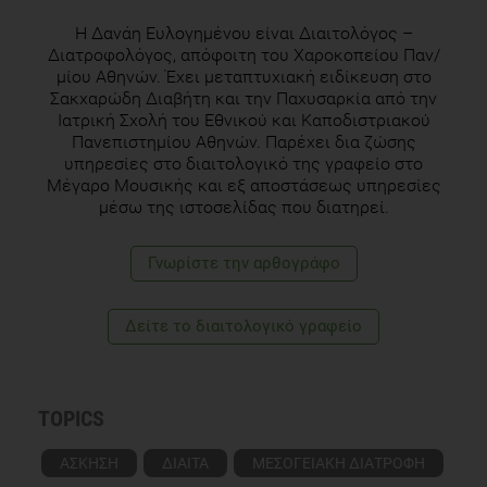
226. doi:10.1159/000329894
Η Δανάη Ευλογημένου είναι Διαιτολόγος –
The Okinawa Diet: Eating and Living to 100,
Διατροφολόγος, απόφοιτη του Χαροκοπείου Παν/
https://www.bluezones.com/2017/05/okinawa-diet-eating-
μίου Αθηνών. Έχει μεταπτυχιακή ειδίκευση στο
living-100/
Σακχαρώδη Διαβήτη και την Παχυσαρκία από την
Ιατρική Σχολή του Εθνικού και Καποδιστριακού
Πανεπιστημίου Αθηνών. Παρέχει δια ζώσης
υπηρεσίες στο διαιτολογικό της γραφείο στο
Willcox DC, Scapagnini G, Willcox BJ. Healthy aging diets
Μέγαρο Μουσικής και εξ αποστάσεως υπηρεσίες
other than the Mediterranean: a focus on the Okinawan diet.
μέσω της ιστοσελίδας που διατηρεί.
Mech Ageing Dev. 2014;136-137:148-162.
doi:10.1016/j.mad.2014.01.002
Γνωρίστε την αρθογράφο
Willcox DC, Willcox BJ, Todoriki H, Suzuki M. The Okinawan
Δείτε το διαιτολογικό γραφείο
diet: health implications of a low-calorie, nutrient-dense,
antioxidant-rich dietary pattern low in glycemic load. J Am
Coll Nutr. 2009;28 Suppl:500S-516S.
doi:10.1080/07315724.2009.10718117
TOPICS
ΑΣΚΗΣΗ
ΔΙΑΙΤΑ
ΜΕΣΟΓΕΙΑΚΗ ΔΙΑΤΡΟΦΗ