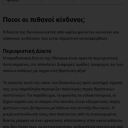
Ποιοι οι πιθανοί κίνδυνοι;
Η δίαιτα της Οκινάουα εκτός από οφέλη φαίνεται να ενέχει και
κάποιους κινδύνους που είναι σημαντικό να αναφερθούν.
Περιοριστική Δίαιτα
Η παραδοσιακή δίαιτα της Okinawa είναι αρκετά περιοριστική.
Αυτό σημαίνει, ότι αποκλείει διάφορες ομάδες τροφίμων, εκ των
οποίων κάποιες με σημαντική θρεπτική αξία!
Το γεγονός αυτό την κάνει πιο δύσκολη ως προς αυστηρή τήρησή
της, ενώ παράλληλα περιορίζει πολύτιμες πηγές θρεπτικών
συστατικών. Για παράδειγμα, τα φρούτα, τα γαλακτοκομικά, οι
ξηροί καρποί και οι σπόροι στο σύνολο, είναι εξαιρετικές πηγές
φυτικών ινών, βιταμινών, μετάλλων και αντιοξειδωτικών. Η
μικρή κατανάλωσή τους, που απαιτείται από τη συγκεκριμένη
δίαιτα, μπορεί να έχει αρνητικές επιπτώσεις στην υγεία κάποιου
που δεν ξέρει πώς να αντικαταστήσει τα θρεπτικά συστατικά που