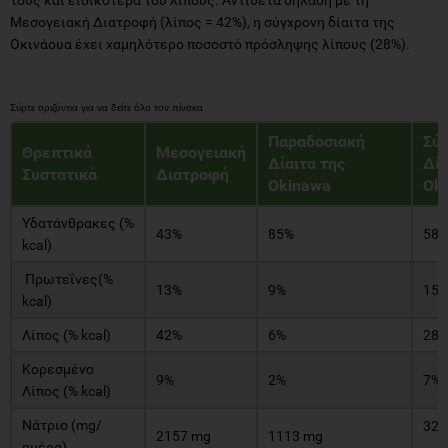
Μεσογειακή Διατροφή (λίπος = 42%), η σύγχρονη δίαιτα της
Οκινάουα έχει χαμηλότερο ποσοστό πρόσληψης λίπους (28%).
Παραδοσιακή
Σύ
Θρεπτικά
Μεσογειακή
Δίαιτα της
Δία
Συστατικά
Διατροφή
Okinawa
Ok
Υδατάνθρακες (%
43%
85%
58
kcal)
Πρωτεΐνες(%
13%
9%
15
kcal)
Λίπος (% kcal)
42%
6%
28
Κορεσμένο
9%
2%
7%
Λίπος (% kcal)
Νάτριο (mg/
325
2157 mg
1113 mg
ημέρα)