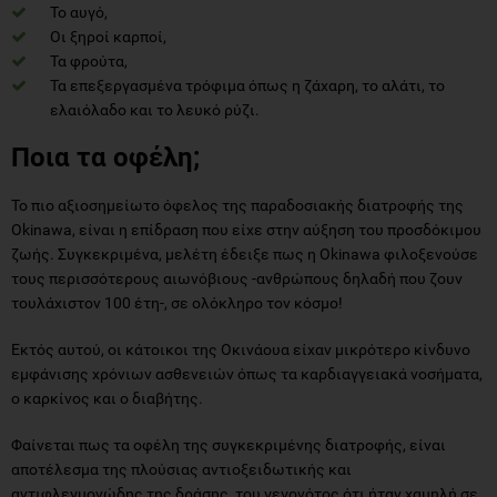
Το αυγό,
Οι ξηροί καρποί,
Τα φρούτα,
Τα επεξεργασμένα τρόφιμα όπως η ζάχαρη, το αλάτι, το
ελαιόλαδο και το λευκό ρύζι.
Ποια τα οφέλη;
Το πιο αξιοσημείωτο όφελος της παραδοσιακής διατροφής της
Okinawa, είναι η επίδραση που είχε στην αύξηση του προσδόκιμου
ζωής. Συγκεκριμένα, μελέτη έδειξε πως η Okinawa φιλοξενούσε
τους περισσότερους αιωνόβιους -ανθρώπους δηλαδή που ζουν
τουλάχιστον 100 έτη-, σε ολόκληρο τον κόσμο!
Εκτός αυτού, οι κάτοικοι της Οκινάουα είχαν μικρότερο κίνδυνο
εμφάνισης χρόνιων ασθενειών όπως τα καρδιαγγειακά νοσήματα,
ο καρκίνος και ο διαβήτης.
Φαίνεται πως τα οφέλη της συγκεκριμένης διατροφής, είναι
αποτέλεσμα της πλούσιας αντιοξειδωτικής και
αντιφλεγμονώδης της δράσης, του γεγονότος ότι ήταν χαμηλή σε