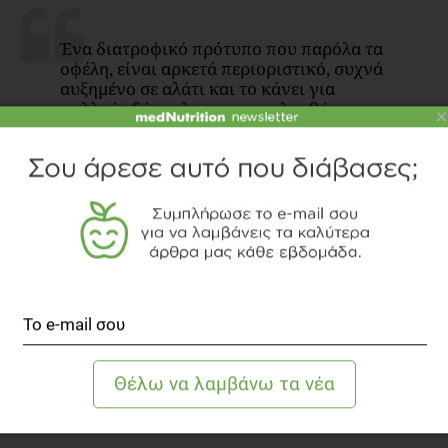
Ένα διατροφικό πρότυπο που παρόλα τα
οφέλη, είναι αρκετά περιοριστικό, συχνά
αυξημένο σε αλάτι και το κάνει για
πολλούς δύσκολο να το ακολουθήσουν.
×
Για την μακροπρόθεσμη υιοθέτηση ενός διατροφικού προτύπου
βασικός παράγοντας είναι η πρόσβαση στα τρόφιμα που το
απαρτίζουν. Γι’ αυτό το λόγο, ίσως είναι πιο εύκολη η υιοθέτηση
της Μεσογειακής διατροφής στη χώρα μας, διατροφή η οποία δεν
έχει να χάσει σε τίποτα από τη δίαιτα της Okinawa.
Ας μην ξεχνάμε, ότι για να αυξήσουμε το προσδόκιμο ζωής δεν
φτάνει μια υγιεινή διατροφή, αλλά θα πρέπει να ακολουθούμε στο
σύνολο ένα υγιεινό τρόπο ζωής που περιλαμβάνει και τη φυσική
δραστηριότητα μεταξύ άλλων!