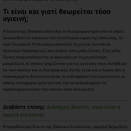
Τι είναι και γιατί θεωρείται τόσο
υγιεινή;
Η δίαιτα της Okinawa αποτελεί το διατροφικό πρότυπο το οποίο
ακολουθούν οι κάτοικοι του νοτιότερου νομού της Ιαπωνίας, το
νησί Οκινάουα. Η Οκινάουα αποτελεί τη μία εκ των πέντε
περιοχών παγκοσμίως, που ανήκει στις μπλε ζώνες. Στις μπλε
ζώνες συγκαταλέγονται οι περιοχές με τη μεγαλύτερη
μακροζωία, οι οποίες φημίζονται για τις υγιεινές τους συνήθειες
εκ των οποίων και οι διατροφικές.Αυτός είναι και ο λόγος που η
συγκεκριμένη δίαιτα κέντρισε το ενδιαφέρον των ερευνητών, οι
οποίοι κατάφεραν μελετώντας την να ανακαλύψουν τα
χαρακτηριστικά που την κάνουν τόσο ξεχωριστή.
Διαβάστε επίσης:
Διάσημες Δίαιτες: ποια είναι η
σωστή για εσένα;
Η παραδοσιακή δίαιτα της Okinawa λοιπόν έχει, χαμηλή θερμιδική