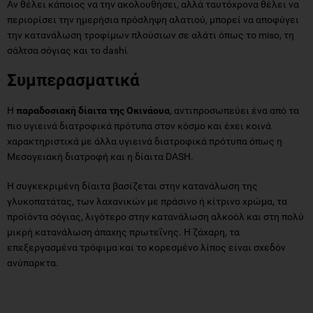
Αν θέλει κάποιος να την ακολουθήσει, αλλά ταυτόχρονα θέλει να
περιορίσει την ημερήσια πρόσληψη αλατιού, μπορεί να αποφύγει
την κατανάλωση τροφίμων πλούσιων σε αλάτι όπως το miso, τη
σάλτσα σόγιας και το dashi.
Συμπερασματικά
Η
παραδοσιακή δίαιτα της Οκινάουα
, αντιπροσωπεύει ένα από τα
πιο υγιεινά διατροφικά πρότυπα στον κόσμο και έχει κοινά
χαρακτηριστικά με άλλα υγιεινά διατροφικά πρότυπα όπως η
Μεσογειακή διατροφή και η δίαιτα DASH.
Η συγκεκριμένη δίαιτα βασίζεται στην κατανάλωση της
γλυκοπατάτας, των λαχανικών με πράσινο ή κίτρινο χρώμα, τα
προϊόντα σόγιας, λιγότερο στην κατανάλωση αλκοόλ και στη πολύ
μικρή κατανάλωση άπαχης πρωτεΐνης. Η ζάχαρη, τα
επεξεργασμένα τρόφιμα και το κορεσμένο λίπος είναι σχεδόν
ανύπαρκτα.