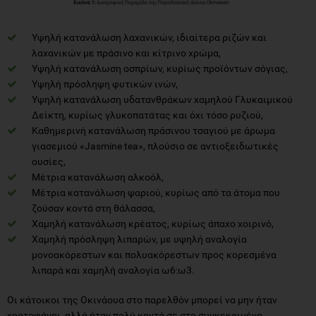
Υψηλή κατανάλωση λαχανικών, ιδιαίτερα ριζών και
λαχανικών με πράσινο και κίτρινο χρώμα,
Υψηλή κατανάλωση οσπρίων, κυρίως προϊόντων σόγιας,
Υψηλή πρόσληψη φυτικών ινών,
Υψηλή κατανάλωση υδατανθράκων χαμηλού Γλυκαιμικού
Δείκτη, κυρίως γλυκοπατάτας και όχι τόσο ρυζιού,
Καθημερινή κατανάλωση πράσινου τσαγιού με άρωμα
γιασεμιού «Jasmine tea», πλούσιο σε αντιοξειδωτικές
ουσίες,
Μέτρια κατανάλωση αλκοόλ,
Μέτρια κατανάλωση ψαριού, κυρίως από τα άτομα που
ζούσαν κοντά στη θάλασσα,
Χαμηλή κατανάλωση κρέατος, κυρίως άπαχο χοιρινό,
Χαμηλή πρόσληψη λιπαρών, με υψηλή αναλογία
μονοακόρεστων και πολυακόρεστων προς κορεσμένα
λιπαρά και χαμηλή αναλογία ω6:ω3.
Οι κάτοικοι της Οκινάουα στο παρελθόν μπορεί να μην ήταν
χορτοφάγοι, αλλά ήταν πολύ κοντά σε στο συγκεκριμένο