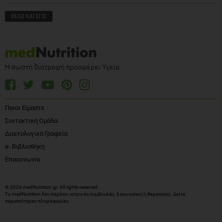
Η σωστή διατροφή προσφέρει Υγεία
Ποιοι Είμαστε
Συντακτική Ομάδα
Διαιτολογικά Γραφεία
e- Βιβλιοθήκη
Επικοινωνία
© 2026 medNutrition.gr. All rights reserved.
Το medNutrition δεν παρέχει ιατρικές συμβουλές, διαγνώσεις ή θεραπείες.
Δείτε
περισσότερες πληροφορίες
.