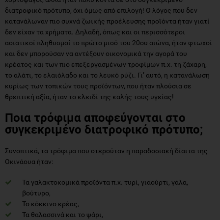
διατροφικό πρότυπο, όχι όμως από επιλογή! Ο λόγος που δεν
κατανάλωναν πιο συχνά ζωικής προέλευσης προϊόντα ήταν γιατί
δεν είχαν τα χρήματα. Δηλαδή, όπως και οι περισσότεροι
ασιατικοί πληθυσμοί το πρώτο μισό του 20ου αιώνα, ήταν φτωχοί
και δεν μπορούσαν να αντέξουν οικονομικά την αγορά του
κρέατος και των πιο επεξεργασμένων τροφίμων π.χ. τη ζάχαρη,
το αλάτι, το ελαιόλαδο και το λευκό ρύζι. Γι’ αυτό, η κατανάλωση
κυρίως των τοπικών τους προϊόντων, που ήταν πλούσια σε
θρεπτική αξία, ήταν το κλειδί της καλής τους υγείας!
Ποια τρόφιμα αποφεύγονται στο
συγκεκριμένο διατροφικό πρότυπο;
Συνοπτικά, τα τρόφιμα που στερούταν η παραδοσιακή δίαιτα της
Οκινάουα ήταν:
Τα γαλακτοκομικά προϊόντα π.χ. τυρί, γιαούρτι, γάλα,
βούτυρο,
Το κόκκινο κρέας,
Τα θαλασσινά και το ψάρι,