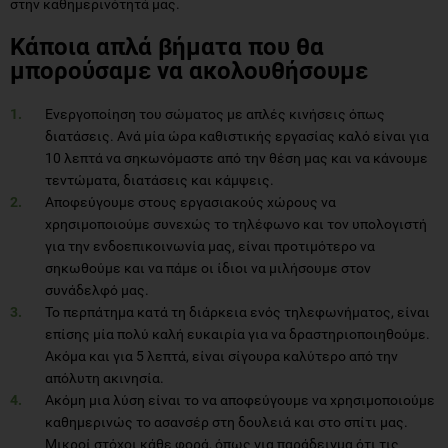
στην καθημερινότητά μας.
Κάποια απλά βήματα που θα
μπορούσαμε να ακολουθήσουμε
Ενεργοποίηση του σώματος με απλές κινήσεις όπως
διατάσεις. Ανά μία ώρα καθιστικής εργασίας καλό είναι για
10 λεπτά να σηκωνόμαστε από την θέση μας και να κάνουμε
τεντώματα, διατάσεις και κάμψεις.
Αποφεύγουμε στους εργασιακούς χώρους να
χρησιμοποιούμε συνεχώς το τηλέφωνο και τον υπολογιστή
για την ενδοεπικοινωνία μας, είναι προτιμότερο να
σηκωθούμε και να πάμε οι ίδιοι να μιλήσουμε στον
συνάδελφό μας.
Το περπάτημα κατά τη διάρκεια ενός τηλεφωνήματος, είναι
επίσης μία πολύ καλή ευκαιρία για να δραστηριοποιηθούμε.
Ακόμα και για 5 λεπτά, είναι σίγουρα καλύτερο από την
απόλυτη ακινησία.
Ακόμη μια λύση είναι το να αποφεύγουμε να χρησιμοποιούμε
καθημερινώς το ασανσέρ στη δουλειά και στο σπίτι μας.
Μικροί στόχοι κάθε φορά, όπως για παράδειγμα ότι τις