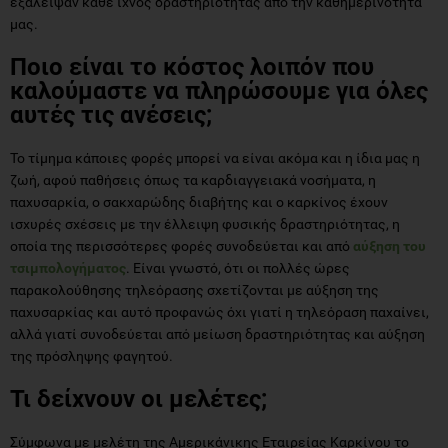
εξάλειψαν κάθε ίχνος δραστηριότητας από την καθημερινότητα
μας.
Ποιο είναι το κόστος λοιπόν που
καλούμαστε να πληρώσουμε για όλες
αυτές τις ανέσεις;
Το τίμημα κάποιες φορές μπορεί να είναι ακόμα και η ίδια μας η
ζωή, αφού παθήσεις όπως τα καρδιαγγειακά νοσήματα, η
παχυσαρκία, ο σακχαρώδης διαβήτης και ο καρκίνος έχουν
ισχυρές σχέσεις με την έλλειψη φυσικής δραστηριότητας, η
οποία της περισσότερες φορές συνοδεύεται και από
αύξηση του
τσιμπολογήματος
. Είναι γνωστό, ότι οι πολλές ώρες
παρακολούθησης τηλεόρασης σχετίζονται με αύξηση της
παχυσαρκίας και αυτό προφανώς όχι γιατί η τηλεόραση παχαίνει,
αλλά γιατί συνοδεύεται από μείωση δραστηριότητας και αύξηση
της πρόσληψης φαγητού.
Τι δείχνουν οι μελέτες;
Σύμφωνα με μελέτη της Αμερικάνικης Εταιρείας Καρκίνου το