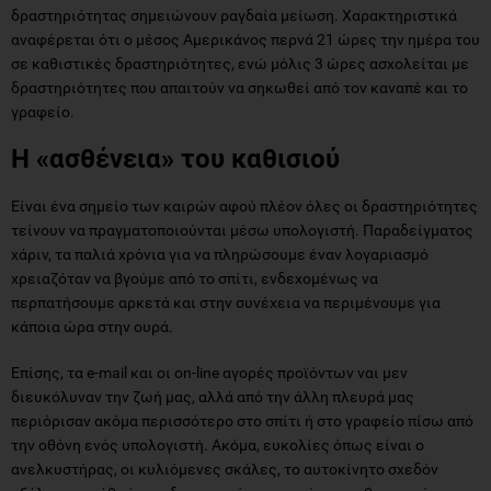
δραστηριότητας σημειώνουν ραγδαία μείωση. Χαρακτηριστικά
αναφέρεται ότι ο μέσος Αμερικάνος περνά 21 ώρες την ημέρα του
σε καθιστικές δραστηριότητες, ενώ μόλις 3 ώρες ασχολείται με
δραστηριότητες που απαιτούν να σηκωθεί από τον καναπέ και το
γραφείο.
Η «ασθένεια» του καθισιού
Είναι ένα σημείο των καιρών αφού πλέον όλες οι δραστηριότητες
τείνουν να πραγματοποιούνται μέσω υπολογιστή. Παραδείγματος
χάριν, τα παλιά χρόνια για να πληρώσουμε έναν λογαριασμό
χρειαζόταν να βγούμε από το σπίτι, ενδεχομένως να
περπατήσουμε αρκετά και στην συνέχεια να περιμένουμε για
κάποια ώρα στην ουρά.
Επίσης, τα e-mail και οι on-line αγορές προϊόντων ναι μεν
διευκόλυναν την ζωή μας, αλλά από την άλλη πλευρά μας
περιόρισαν ακόμα περισσότερο στο σπίτι ή στο γραφείο πίσω από
την οθόνη ενός υπολογιστή. Ακόμα, ευκολίες όπως είναι ο
ανελκυστήρας, οι κυλιόμενες σκάλες, το αυτοκίνητο σχεδόν