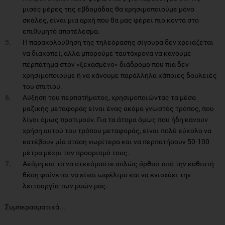
μισές μέρες της εβδομάδας θα χρησιμοποιούμε μόνο
σκάλες, είναι μια αρχή που θα μας φέρει πιο κοντά στο
επιθυμητό αποτέλεσμα.
Η παρακολούθηση της τηλεόρασης σίγουρα δεν χρειάζεται
να διακοπεί, αλλά μπορούμε ταυτόχρονα να κάνουμε
περπάτημα στον «ξεχασμένο» διάδρομο που πια δεν
χρησιμοποιούμε ή να κάνουμε παράλληλα κάποιες δουλειές
του σπιτιού.
Αύξηση του περπατήματος, χρησιμοποιώντας τα μέσα
μαζικής μεταφοράς είναι ένας ακόμα γνωστός τρόπος, που
λίγοι όμως προτιμούν. Για τα άτομα όμως που ήδη κάνουν
χρήση αυτού του τρόπου μεταφοράς, είναι πολύ εύκολο να
κατέβουν μία στάση νωρίτερα και να περπατήσουν 50-100
μέτρα μέχρι τον προορισμό τους.
Ακόμη και το να στεκόμαστε απλώς όρθιοι από την καθιστή
θέση φαίνεται να είναι ωφέλιμο και να ενισχύει την
λειτουργία των μυών μας.
Συμπερασματικά...