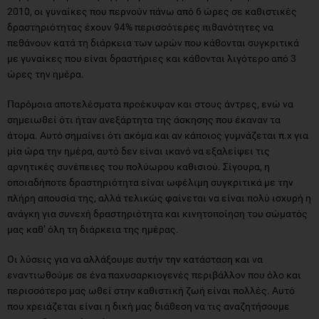
2010, οι γυναίκες που περνούν πάνω από 6 ώρες σε καθιστικές
δραστηριότητας έχουν 94% περισσότερες πιθανότητες να
πεθάνουν κατά τη διάρκεια των ωρών που κάθονται συγκριτικά
με γυναίκες που είναι δραστήριες και κάθονται λιγότερο από 3
ώρες την ημέρα.
Παρόμοια αποτελέσματα προέκυψαν και στους άντρες, ενώ να
σημειωθεί ότι ήταν ανεξάρτητα της άσκησης που έκαναν τα
άτομα. Αυτό σημαίνει ότι ακόμα και αν κάποιος γυμνάζεται π.χ για
μία ώρα την ημέρα, αυτό δεν είναι ικανό να εξαλείψει τις
αρνητικές συνέπειες του πολύωρου καθισιού. Σίγουρα, η
οποιαδήποτε δραστηριότητα είναι ωφέλιμη συγκριτικά με την
πλήρη απουσία της, αλλά τελικώς φαίνεται να είναι πολύ ισχυρή η
ανάγκη για συνεχή δραστηριότητα και κινητοποίηση του σώματός
μας καθ’ όλη τη διάρκεια της ημέρας.
Οι λύσεις για να αλλάξουμε αυτήν την κατάσταση και να
εναντιωθούμε σε ένα παχυσαρκιογενές περιβάλλον που όλο και
περισσότερο μας ωθεί στην καθιστική ζωή είναι πολλές. Αυτό
που χρειάζεται είναι η δική μας διάθεση να τις αναζητήσουμε