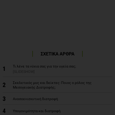
ΣΧΕΤΙΚΑ ΑΡΘΡΑ
Τι λένε τα νύχια σας για την υγεία σας;
1
[SLIDESHOW]
Σκελετικός μυς και δείκτες: Ποιος ο ρόλος της
2
Μεσογειακής Διατροφής;
3
Ανοσοενισχυτική διατροφή
4
Υπογονιμότητα και διατροφή