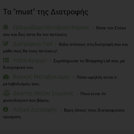
Τα "must" της Διατροφής
Εβδομαδίαια Μεταβολή Βάρους
Θέσε τον Στόχο
σου και δες πότε θα τον πετύχεις
Διατροφικό Tool
Βάλε στόχους στη διατροφή σου και
μάθε πώς θα τους πετύχεις!
Λίστα Αγορών
Συμπλήρωσε το Shopping List σου, με
διατροφικό νου
Βασικός Μεταβολισμός
Πόσο υψηλός είναι ο
μεταβολισμός σου;
Δείκτης Μάζας Σώματος
Ποιο είναι το
φυσιολογικό σου βάρος;
Λεξικό Διατροφής
Βρες όλους τους διατροφικούς
ορισμούς