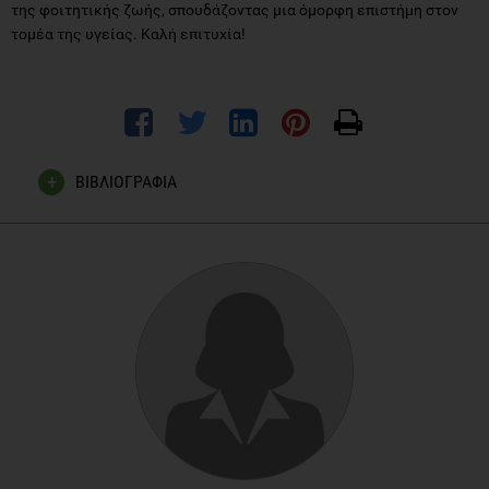
της φοιτητικής ζωής, σπουδάζοντας μια όμορφη επιστήμη στον
τομέα της υγείας. Καλή επιτυχία!
ΒΙΒΛΙΟΓΡΑΦΙΑ
http://www.mixanografiko.gr/ep_pedio3.htm
Π.Δ. 78/1989 (ΦΕΚ Α' 36/7-2-1989) και 311/1997 (ΦΕΚ Α'
221/29-10-1997).