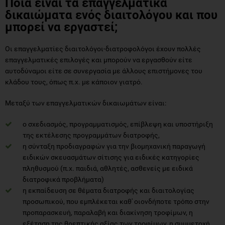
Ποια είναι τα επαγγελματικά
δικαιώματα ενός διαιτολόγου και που
μπορεί να εργαστεί;
Οι επαγγελματίες διαιτολόγοι-διατροφολόγοι έχουν πολλές
επαγγελματικές επιλογές και μπορούν να εργασθούν είτε
αυτοδύναμοι είτε σε συνεργασία με άλλους επιστήμονες του
κλάδου τους, όπως π.χ. με κάποιον γιατρό.
Μεταξύ των επαγγελματικών δικαιωμάτων είναι:
ο σχεδιασμός, προγραμματισμός, επίβλεψη και υποστήριξη
της εκτέλεσης προγραμμάτων διατροφής,
η σύνταξη προδιαγραφών για την βιομηχανική παραγωγή
ειδικών σκευασμάτων σίτισης για ειδικές κατηγορίες
πληθυσμού (π.χ. παιδιά, αθλητές, ασθενείς με ειδικά
διατροφικά προβλήματα)
η εκπαίδευση σε θέματα διατροφής και διαιτολογίας
προσωπικού, που εμπλέκεται καθ' οιονδήποτε τρόπο στην
προπαρασκευή, παραλαβή και διακίνηση τροφίμων, η
εξέταση της θρεπτικής αξίας των τροφίμων, η συμμετοχή