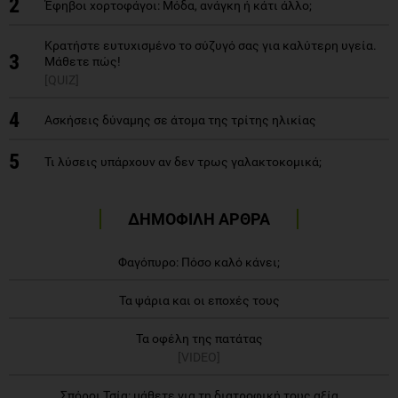
2
Έφηβοι χορτοφάγοι: Μόδα, ανάγκη ή κάτι άλλο;
Κρατήστε ευτυχισμένο το σύζυγό σας για καλύτερη υγεία.
3
Μάθετε πώς!
[QUIZ]
4
Ασκήσεις δύναμης σε άτομα της τρίτης ηλικίας
5
Τι λύσεις υπάρχουν αν δεν τρως γαλακτοκομικά;
ΔΗΜΟΦΙΛΗ ΑΡΘΡΑ
Φαγόπυρο: Πόσο καλό κάνει;
Τα ψάρια και οι εποχές τους
Τα οφέλη της πατάτας
[VIDEO]
Σπόροι Τσία: μάθετε για τη διατροφική τους αξία