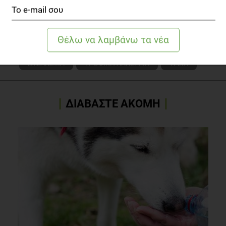
Κλινική Διαιτολόγος - Διατροφολόγος
Rona RJ, Keil T, Summers C et al. (2007) The prevalence of
food allergy: a meta-analysis. J Allergy Clin Immunol 120,
638–646.
TOPICS
Osterballe M, Hansen TK, Mortz CG et al. (2005) The
ΔΥΣΑΝΕΞΙΑ
ΤΡΟΦΙΚΗ ΑΛΛΕΡΓΙΑ
ΥΓΕΙΑ
prevalence of food hypersensitivity in an unselected
population of children and adults. Pediatr Allergy Immunol
16, 567–573
ΔΙΑΒΑΣΤΕ ΑΚΟΜΗ
Wood RA. (2003). The natural history of food allergy.
Pediatrics.111: 1631-7
Stefan Vieths, Stephan Scheurer and Barbara Ballmer-Weber.
(2002). Current Understanding of Cross-Reactivity of Food
Allergens and Pollen. Ann. N.Y. Acad. Sci. 964: 47–68
Giampiero Patriarca Ζ Domenico Schiavino Ζ Valentina
Pecora et al. (2009). Food allergy and food intolerance:
diagnosis and treatment. Intern Emerg Med. 4:11–24