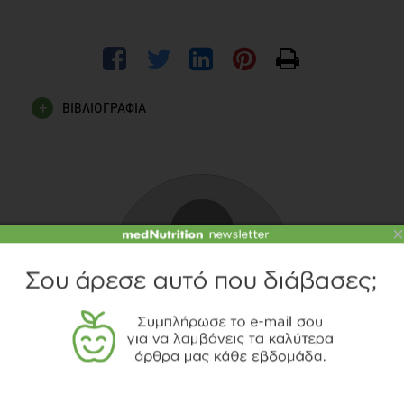
ΒΙΒΛΙΟΓΡΑΦΙΑ
Johansson SG, Bieber T, Dahl R et al. (2004) Revised
nomenclature for allergy for global use: Report of the
Nomenclature Review Committee of the World Allergy
Organization, October 2003. J Allergy Clin Immunol 113,
×
832–836.
Scott H. Sicherer and Hugh A. Sampson. (2010). Food
Allergy. J Allergy Clin Immunol, 125:116-125, NY
Sicherer SH, Munoz-Furlong A, Sampson HA. (2003).
Prevalence of peanut and tree nut allergy in the United States
determined by means of a random digit dial telephone survey:
a 5-year follow-up study. J Allergy Clin Immunol 112:1203-7.
ΔΙΟΝΥΣΊΑ ΒΟΥΤΣΆ