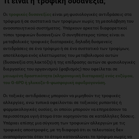
Τι είναι η τροφική δυσανεξία;
Οι
τροφικές δυσανεξίες
είναι μη φυσιολογικές αντιδράσεις στα
τρόφιμα ή σε συστατικά των τροφίμων χωρίς τη μεσολάβηση του
ανοσοποιητικού συστήματος. Υπάρχουν αρκετοί διαφορετικοί
τύποι τροφικών δυσανεξιών. Ο συνηθέστερος τύπος είναι οι
μεταβολικές τροφικές διαταραχές, δηλαδή δυσμενείς
αντιδράσεις σε ένα τρόφιμο ή σε ένα συστατικό των τροφίμων,
αποτέλεσμα ενός ελαττώματος του μεταβολισμού αυτών
(δυσανεξία στη λακτόζη) ή της επίδρασης αυτών σε φυσιολογικές
διεργασίες του οργανισμού (φαβισμός) που οφείλεται σε
μειωμένη δραστικότητα (κληρονομική διαταραχή) ενός ενζύμου,
του G-6PD ή γλυκοζο-6-φωσφορική αφυδρογονάση.
Οι τοξικές αντιδράσεις μπορούν να μιμηθούν τις τροφικές
αλλεργίες, ενώ τυπικά οφείλονται σε τοξικούς ρυπαντές ή
φαρμακολογικές ουσίες, οι οποίοι μπορούν να επηρεάσουν τα
περισσότερα υγιή άτομα όταν χορηγούνται σε κατάλληλες δόσεις.
Υπάρχει επίσης μια σύγχυση των τροφικών αλλεργιών με τις
τροφικές αποστροφές, με τη διαφορά ότι οι τελευταίες δεν
αναπαράγονται όταν το άτομο καταναλώνει το τρόφιμο χωρίς να