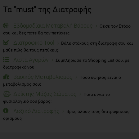
Τα "must" της Διατροφής
Εβδομαδίαια Μεταβολή Βάρους
Θέσε τον Στόχο
σου και δες πότε θα τον πετύχεις
Διατροφικό Tool
Βάλε στόχους στη διατροφή σου και
μάθε πώς θα τους πετύχεις!
Λίστα Αγορών
Συμπλήρωσε το Shopping List σου, με
διατροφικό νου
Βασικός Μεταβολισμός
Πόσο υψηλός είναι ο
μεταβολισμός σου;
Δείκτης Μάζας Σώματος
Ποιο είναι το
φυσιολογικό σου βάρος;
Λεξικό Διατροφής
Βρες όλους τους διατροφικούς
ορισμούς