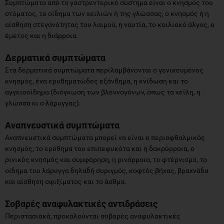
Συμπτώματα από το γαστρεντερικό σύστημα είναι ο κνησμός του
στόματος, το οίδημα των χειλιών ή της γλώσσας, ο κνησμός ή η
αίσθηση στεγανότητας του λαιμού, η ναυτία, το κοιλιακό άλγος, ο
έμετος και η διάρροια.
Δερματικά συμπτώματα
Στα δερματικά συμπτώματα περιλαμβάνονται ο γενικευμένος
κνησμός, ένα ερυθηματώδες εξάνθημα, η κνίδωση και το
αγγειοοίδημα (διόγκωση των βλεννογόνων, όπως τα χείλη, η
γλώσσα κι ο λάρυγγας).
Αναπνευστικά συμπτώματα
Αναπνευστικά συμπτώματα μπορεί να είναι ο περιοφθαλμικός
κνησμός, το ερύθημα του επιπεφυκότα και η δακρύρροια, ο
ρινικός κνησμός και συμφόρηση, η ρινόρροια, το φτέρνισμα, το
οίδημα του λάρυγγα δηλαδή συριγμός, κοφτός βήχας, βραχνάδα
και αίσθηση σφιξίματος και το άσθμα.
Σοβαρές αναφυλακτικές αντιδράσεις
Περιστασιακά, προκαλούνται σοβαρές αναφυλακτικές