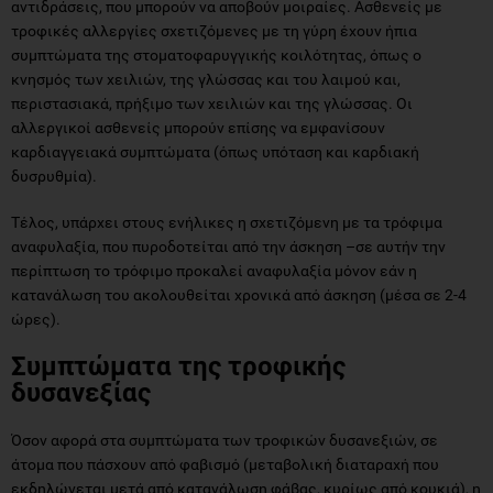
αντιδράσεις, που μπορούν να αποβούν μοιραίες. Ασθενείς με
τροφικές αλλεργίες σχετιζόμενες με τη γύρη έχουν ήπια
συμπτώματα της στοματοφαρυγγικής κοιλότητας, όπως ο
κνησμός των χειλιών, της γλώσσας και του λαιμού και,
περιστασιακά, πρήξιμο των χειλιών και της γλώσσας. Οι
αλλεργικοί ασθενείς μπορούν επίσης να εμφανίσουν
καρδιαγγειακά συμπτώματα (όπως υπόταση και καρδιακή
δυσρυθμία).
Τέλος, υπάρχει στους ενήλικες η σχετιζόμενη με τα τρόφιμα
αναφυλαξία, που πυροδοτείται από την άσκηση –σε αυτήν την
περίπτωση το τρόφιμο προκαλεί αναφυλαξία μόνον εάν η
κατανάλωση του ακολουθείται χρονικά από άσκηση (μέσα σε 2-4
ώρες).
Συμπτώματα της τροφικής
δυσανεξίας
Όσον αφορά στα συμπτώματα των τροφικών δυσανεξιών, σε
άτομα που πάσχουν από φαβισμό (μεταβολική διαταραχή που
εκδηλώνεται μετά από κατανάλωση φάβας, κυρίως από κουκιά), η