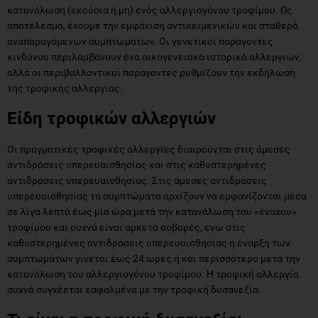
κατανάλωση (εκούσια ή μη) ενός αλλεργιογόνου τροφίμου. Ως
αποτέλεσμα, έχουμε την εμφάνιση αντικειμενικών και σταθερά
αναπαραγόμενων συμπτωμάτων. Οι γενετικοί παράγοντες
κινδύνου περιλαμβάνουν ένα οικογενειακό ιστορικό αλλεργιών,
αλλά οι περιβαλλοντικοί παράγοντες ρυθμίζουν την εκδήλωση
της τροφικής αλλεργίας.
Είδη τροφικών αλλεργιών
Οι πραγματικές τροφικές αλλεργίες διαιρούνται στις άμεσες
αντιδράσεις υπερευαισθησίας και στις καθυστερημένες
αντιδράσεις υπερευαισθησίας. Στις άμεσες αντιδράσεις
υπερευαισθησίας τα συμπτώματα αρχίζουν να εμφανίζονται μέσα
σε λίγα λεπτά έως μία ώρα μετά την κατανάλωση του «ένοχου»
τροφίμου και συχνά είναι αρκετά σοβαρές, ενώ στις
καθυστερημένες αντιδράσεις υπερευαισθησίας η έναρξη των
συμπτωμάτων γίνεται έως 24 ώρες ή και περισσότερο μετά την
κατανάλωση του αλλεργιογόνου τροφίμου. Η τροφική αλλεργία
συχνά συγχέεται εσφαλμένα με την τροφική δυσανεξία.