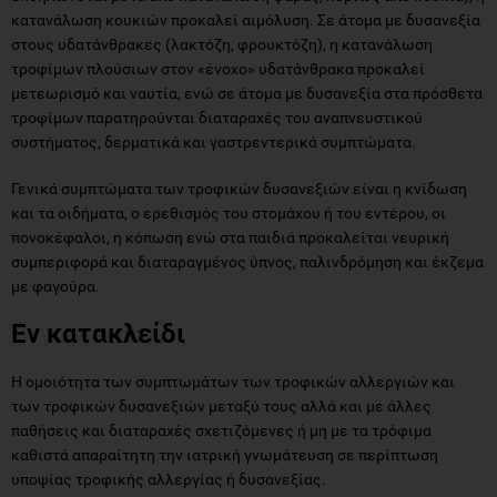
κατανάλωση κουκιών προκαλεί αιμόλυση. Σε άτομα με δυσανεξία
στους υδατάνθρακες (λακτόζη, φρουκτόζη), η κατανάλωση
τροφίμων πλούσιων στον «ένοχο» υδατάνθρακα προκαλεί
μετεωρισμό και ναυτία, ενώ σε άτομα με δυσανεξία στα πρόσθετα
τροφίμων παρατηρούνται διαταραχές του αναπνευστικού
συστήματος, δερματικά και γαστρεντερικά συμπτώματα.
Γενικά συμπτώματα των τροφικών δυσανεξιών είναι η κνίδωση
και τα οιδήματα, ο ερεθισμός του στομάχου ή του εντέρου, οι
πονοκέφαλοι, η κόπωση ενώ στα παιδιά προκαλείται νευρική
συμπεριφορά και διαταραγμένος ύπνος, παλινδρόμηση και έκζεμα
με φαγούρα.
Εν κατακλείδι
Η ομοιότητα των συμπτωμάτων των τροφικών αλλεργιών και
των τροφικών δυσανεξιών μεταξύ τους αλλά και με άλλες
παθήσεις και διαταραχές σχετιζόμενες ή μη με τα τρόφιμα
καθιστά απαραίτητη την ιατρική γνωμάτευση σε περίπτωση
υποψίας τροφικής αλλεργίας ή δυσανεξίας.