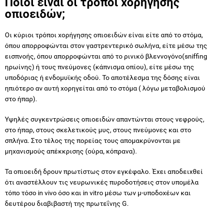
Ποιοι είναι οι τρόποι χορήγησης
οπιοειδών;
Οι κύριοι τρόποι χορήγησης οπιοειδών είναι είτε από το στόμα,
όπου απορροφώνται στον γαστρεντερικό σωλήνα, είτε μέσω της
εισπνοής, όπου απορροφώνται από το ρινικό βλεννογόνο(sniffing
ηρωίνης) ή τους πνεύμονες (κάπνισμα οπίου), είτε μέσω της
υποδόριας ή ενδομυϊκής οδού. Το αποτέλεσμα της δόσης είναι
ηπιότερο αν αυτή χορηγείται από το στόμα ( λόγω μεταβολισμού
στο ήπαρ).
Υψηλές συγκεντρώσεις οπιοειδών απαντώνται στους νεφρούς,
στο ήπαρ, στους σκελετικούς μυς, στους πνεύμονες και στο
σπλήνα. Στο τέλος της πορείας τους απομακρύνονται με
μηχανισμούς απέκκρισης (ούρα, κόπρανα).
Τα οπιοειδή δρουν πρωτίστως στον εγκέφαλο. Έχει αποδειχθεί
ότι αναστέλλουν τις νευρωνικές πυροδοτήσεις στον υπομέλα
τόπο τόσο in vivo όσο και in vitro μέσω των μ-υποδοχέων και
δευτέρου διαβιβαστή της πρωτεΐνης G.