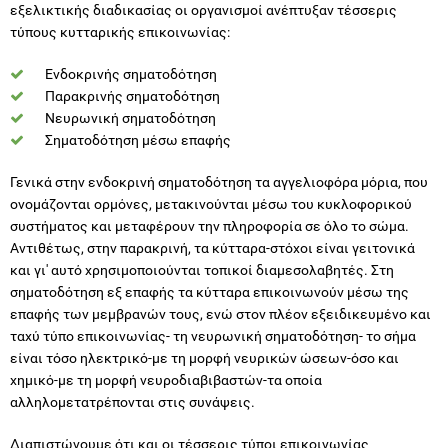
εξελικτικής διαδικασίας οι οργανισμοί ανέπτυξαν τέσσερις
τύπους κυτταρικής επικοινωνίας:
Ενδοκρινής σηματοδότηση
Παρακρινής σηματοδότηση
Νευρωνική σηματοδότηση
Σηματοδότηση μέσω επαφής
Γενικά στην ενδοκρινή σηματοδότηση τα αγγελιοφόρα μόρια, που
ονομάζονται ορμόνες, μετακινούνται μέσω του κυκλοφορικού
συστήματος και μεταφέρουν την πληροφορία σε όλο το σώμα.
Αντιθέτως, στην παρακρινή, τα κύτταρα-στόχοι είναι γειτονικά
και γι' αυτό χρησιμοποιούνται τοπικοί διαμεσολαβητές. Στη
σηματοδότηση εξ επαφής τα κύτταρα επικοινωνούν μέσω της
επαφής των μεμβρανών τους, ενώ στον πλέον εξειδικευμένο και
ταχύ τύπο επικοινωνίας- τη νευρωνική σηματοδότηση- το σήμα
είναι τόσο ηλεκτρικό-με τη μορφή νευρικών ώσεων-όσο και
χημικό-με τη μορφή νευροδιαβιβαστών-τα οποία
αλληλομετατρέπονται στις συνάψεις.
Διαπιστώνουμε ότι και οι τέσσερις τύποι επικοινωνίας