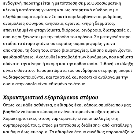
ενδογενή, παρατηρείται η μετάπτωση σε μια ψυχοσωματική
κλινική κατάσταση γνωστή και ως στερητικό σύνδρομο με
πληθώρα συμπτωμάτων.Σε αυτά περιλαμβάνονται μυδρίαση,
ανωμαλίες σφυγμού, ανησυχία, αγωνία, κνήφη δέρματος,
επανειλημμένα φταρνίσματα, διάρροια, ρινόρροια, διαταραχές οι
οποίες αυξάνονται με την πάροδο του χρόνου. Σε μεταγενέστερα
στάδια το άτομο φτάνει σε ακραίες συμπεριφορές για να
αποκτήσει τη δόση του, όπως βιαιοπραγίες. Επίσης εμφανίζονται
ψευδαισθήσεις. Ακολουθεί καταβολή των δυνάμεων, που καθιστά
αδύνατη την κίνηση ή ακόμη και την ορθοστασία. Πιθανή κατάληξη
είναι ο θάνατος. Τα συμπτώματα του συνδρόμου στέρησης μπορεί
να διαφοροποιούνται και ποιοτικά και ποσοτικά ανάλογα με την
ουσία στην οποία είναι εθισμένο το άτομο.
Χαρακτηριστικά εξαρτώμενου ατόμου
Όπως και κάθε ασθένεια, ο εθισμός έχει κάποια σημάδια που μας
βοηθούν να διαπιστώσουμε αν ένα άτομο είναι εξαρτημένο.
Χαρακτηριστικές στους ναρκομανείς είναι οι αλλαγές στη
συμπεριφορά τους, όπως μεταπτώσεις διάθεσης- από κατάθλιψη
και θυμό έως ευφορία. Τα εθισμένα άτομα συνήθως παρουσιάζουν