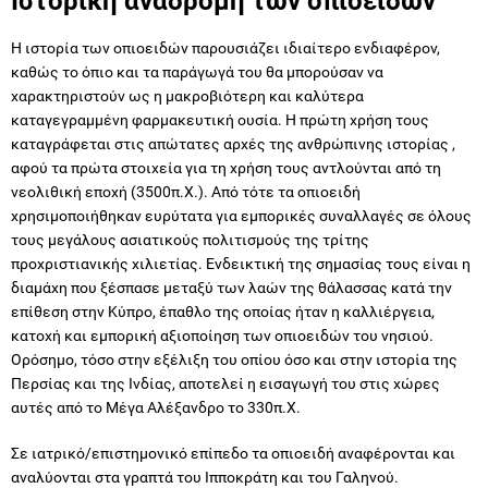
Ιστορική αναδρομή των οπιοειδών
Η ιστορία των οπιοειδών παρουσιάζει ιδιαίτερο ενδιαφέρον,
καθώς το όπιο και τα παράγωγά του θα μπορούσαν να
χαρακτηριστούν ως η μακροβιότερη και καλύτερα
καταγεγραμμένη φαρμακευτική ουσία. Η πρώτη χρήση τους
καταγράφεται στις απώτατες αρχές της ανθρώπινης ιστορίας ,
αφού τα πρώτα στοιχεία για τη χρήση τους αντλούνται από τη
νεολιθική εποχή (3500π.Χ.). Από τότε τα οπιοειδή
χρησιμοποιήθηκαν ευρύτατα για εμπορικές συναλλαγές σε όλους
τους μεγάλους ασιατικούς πολιτισμούς της τρίτης
προχριστιανικής χιλιετίας. Ενδεικτική της σημασίας τους είναι η
διαμάχη που ξέσπασε μεταξύ των λαών της θάλασσας κατά την
επίθεση στην Κύπρο, έπαθλο της οποίας ήταν η καλλιέργεια,
κατοχή και εμπορική αξιοποίηση των οπιοειδών του νησιού.
Ορόσημο, τόσο στην εξέλιξη του οπίου όσο και στην ιστορία της
Περσίας και της Ινδίας, αποτελεί η εισαγωγή του στις χώρες
αυτές από το Μέγα Αλέξανδρο το 330π.Χ.
Σε ιατρικό/επιστημονικό επίπεδο τα οπιοειδή αναφέρονται και
αναλύονται στα γραπτά του Ιπποκράτη και του Γαληνού.