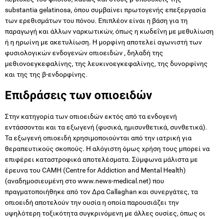
substantia gelatinosa, όπου συμβαίνει πρωτογενής επεξεργασία
των ερεθισμάτων του πόνου. Επιπλέον είναι η βάση για τη
παραγωγή και άλλων ναρκωτικών, όπως η κωδεΐνη με μεθυλίωση
ή η ηρωίνη με ακετυλίωση. Η μορφίνη αποτελεί αγωνιστή των
φυσιολογικών ενδογενών οπιοειδών , δηλαδή της
μεθιονοεγκεφαλίνης, της λευκινοεγκεφαλίνης, της δυνορφίνης
και της της β-ενδορφίνης.
Επιδράσεις των οπιοειδών
Στην κατηγορία των οπιοειδών εκτός από τα ενδογενή
εντάσσονται και τα εξωγενή (φυσικά, ημισυνθετικά, συνθετικά).
Τα εξωγενή οπιοειδή χρησιμοποιούνται από την ιατρική για
θεραπευτικούς σκοπούς. Η αλόγιστη όμως χρήση τους μπορεί να
επιφέρει καταστροφικά αποτελέσματα. Σύμφωνα μάλιστα με
έρευνα του CAMH (Centre for Addiction and Mental Health)
(αναδημοσιευμένη στο www.news-medical.net) που
πραγματοποιήθηκε από τον Δρα Callaghan και συνεργάτες, τα
οπιοειδή αποτελούν την ουσία η οποία παρουσιάζει την
υψηλότερη τοξικότητα συγκρινόμενη με άλλες ουσίες, όπως οι