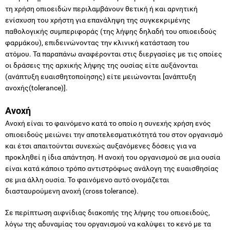
τη χρήση οπιοειδών περιλαμβάνουν θετική ή και αρνητική
ενίσχυση του χρήστη για επανάληψη της συγκεκριμένης
παθολογικής συμπεριφοράς (της λήψης δηλαδή του οπιοειδούς
φαρμάκου), επιδεινώνοντας την κλινική κατάσταση του
ατόμου. Τα παραπάνω αναφέρονται στις διεργασίες με τις οποίες
οι δράσεις της αρχικής λήψης της ουσίας είτε αυξάνονται
(ανάπτυξη ευαισθητοποίησης) είτε μειώνονται [ανάπτυξη
ανοχής(tolerance)].
Ανοχή
Ανοχή είναι το φαινόμενο κατά το οποίο η συνεχής χρήση ενός
οπιοειδούς μειώνει την αποτελεσματικότητά του στον οργανισμό
και έτσι απαιτούνται συνεχώς αυξανόμενες δόσεις για να
προκληθεί η ίδια απάντηση. Η ανοχή του οργανισμού σε μια ουσία
είναι κατά κάποιο τρόπο αντιστρόφως ανάλογη της ευαισθησίας
σε μια άλλη ουσία. Το φαινόμενο αυτό ονομάζεται
διασταυρούμενη ανοχή (cross tolerance).
Σε περίπτωση αιφνίδιας διακοπής της λήψης του οπιοειδούς,
λόγω της αδυναμίας του οργανισμού να καλύψει το κενό με τα