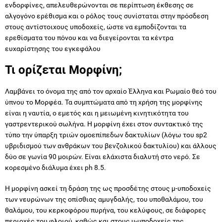
ενδορφίνες, απελευθερώνονται σε περίπτωση έκθεσης σε
αλγογόνο ερέθισμα και ο ρόλος τους συνίσταται στην πρόσδεση
στους αντίστοιχους υποδοχείς, ώστε να εμποδίζονται τα
ερεθίσματα του πόνου και να διεγείρονται τα κέντρα
ευχαρίστησης του εγκεφάλου
Τι ορίζεται Μορφίνη;
Λαμβάνει το όνομα της από τον αρχαίο Έλληνα και Ρωμαίο θεό του
ύπνου το Μορφέα. Τα συμπτώματα από τη χρήση της μορφίνης
είναι η ναυτία, ο εμετός και η μειωμένη κινητικότητα του
γαστρεντερικού σωλήνα. Η μορφίνη έχει στον συντακτικό της
τύπο την ύπαρξη τριών ομοεπίπεδων δακτυλίων (λόγω του sp2
υβριδισμού των ανθράκων του βενζολικού δακτυλίου) και άλλους
δύο σε γωνία 90 μοιρών. Είναι ελάχιστα διαλυτή στο νερό. Σε
κορεσμένο διάλυμα έχει ph 8.5.
Η μορφίνη ασκεί τη δράση της ως προσδέτης στους μ-υποδοχείς
των νευρώνων της οπίσθιας αμυγδαλής, του υποθαλάμου, του
θαλάμου, του κερκοφόρου πυρήνα, του κελύφους, σε διάφορες
περιοχές του φλοιού, καθώς και στους μ-υποδοχείς της