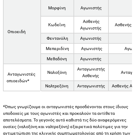
Μορφίνη
Αγωνιστής
Ασθενής
Κωδεΐνη
Ασθενής 
Αγωνιστής
Οπιοειδή
Φεντανύλη
Αγωνιστής
Μεπεριδίνη
Αγωνιστής
Αγων
Μεθαδόνη
Αγωνιστής
Ανταγωνιστής
Ναλοξόνη
Ανταγω
Ανταγωνιστές
Ασθενής
οπιοειδών*
Ναλτρεξόνη
Ανταγωνιστής
Ασθενής Αν
*Όπως γνωρίζουμε οι ανταγωνιστές προσδένονται στους ίδιους
υποδοχείς με τους αγωνιστές και προκαλούν τα αντίθετα
αποτελέσματα. Το γεγονός αυτό καθιστά τις δύο αναφερόμενες
ουσίες (ναλοξόνη και ναλτρεξόνη) εξαιρετικά πολύτιμες για την
αντιμετώπιση της κλινικής συμπτωματολογίας από τη χρήση των