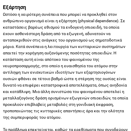
Εξάρτηση
Ωστόσο η χειρότερη συνέπεια που μπορεί να προκληθεί στον
ανθρώπινο οργανισμό είναι η εξάρτηση (physical dependence). Σε
καταστάσεις βαρέως εθισμού τα ενδογενή οπιοειδή, τα οποία
έχουν ασθενέστερη δράση από τα εξωγενή, αδυνατούν να
ανταποκριθούν στις ανάγκες του οργανισμού ως σηματοδοτικά
μόρια. Κατά συνέπεια η λειτουργία των κυτταρικών συστημάτων
απαιτεί την χορήγηση αυξανόμενης ποσότητας οπιοειδών. Η
κατάσταση αυτή είναι απότοκο του φαινομένου της
νευροπροσαρμογής, στο οποίο η ευαισθησία του ατόμου στην
αντίληψη των ενισχυτικών ιδιοτήτων των εξαρτησιογόνων
ουσιών φθάνει σε τέτοιο βαθμό ώστε η στέρηση της ουσίας είναι
δυνατό να επιφέρει καταστροφικά αποτελέσματα, όπως ανηδονία
και κατάθλιψη. Μια άλλη συνιστώσα του φαινομένου αποτελεί η
μεταλλαξογόνος δράση ορισμένων εξωγενών οπιοειδών, τα οποία
προκαλούν επιβλαβείς μεταβολές στη γονιδιακή έκφραση,
τροποποιώντας τις κυτταρικές απαντήσεις άρα και την ολότητα
της συμπεριφοράς του ατόμου.
Το πρόβλημα επεκτείνεται, καθώς τα ερεθίσματα που συνοδεύουν