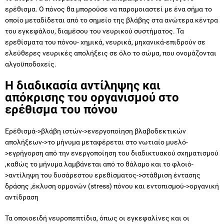
ερέθισμα. Ο πόνος θα μπορούσε να παρομοιαστεί με ένα σήμα το
οποίο μεταδίδεται από το σημείο της βλάβης στα ανώτερα κέντρα
του εγκεφάλου, διαμέσου του νευρικού συστήματος. Τα
ερεθίσματα του πόνου- χημικά, νευρικά, μηχανικά-επιδρούν σε
ελεύθερες νευρικές απολήξεις σε όλο το σώμα, που ονομάζονται
αλγοϋποδοχείς.
Η διαδικασία αντίληψης και
απόκρισης του οργανισμού στο
ερέθισμα του πόνου
Ερέθισμά->βλάβη ιστών->ενεργοποίηση βλαβοδεκτικών
απολήξεων->το μήνυμα μεταφέρεται στο νωτιαίο μυελό-
>εγρήγορση από την ενεργοποίηση του διαδικτυακού σχηματισμού
,καθώς το μήνυμα λαμβάνεται από το θάλαμο και το φλοιό-
>αντίληψη του δυσάρεστου ερεθίσματος->στάθμιση έντασης
δράσης ,έκλυση ορμονών (stress) πόνου και εντοπισμού->οργανική
αντίδραση
Τα οποιοειδή νευροπεπτίδια, όπως οι εγκεφαλίνες και οι