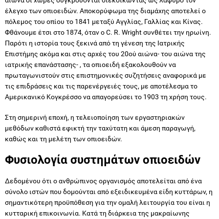
έλεγχο των οπιοειδών. Αποκορύφωμα της διαμάχης αποτελεί ο
πόλεμος του οπίου το 1841 μεταξύ Αγγλίας, Γαλλίας και Κίνας.
Φθάνουμε έτσι στο 1874, όταν ο C. R. Wright συνθέτει την ηρωίνη.
Παρότι η ιστορία τους ξεκινά από τη γένεση της Ιατρικής
Επιστήμης ακόμα και στις αρχές του 20ού αιώνα- του αιώνα της
ιατρικής επανάστασης- , τα οπιοειδή εξακολουθούν να
πρωταγωνιστούν στις επιστημονικές συζητήσεις αναφορικά με
τις επιδράσεις και τις παρενέργειές τους, με αποτέλεσμα το
Αμερικανικό Κογκρέσσο να απαγορεύσει το 1903 τη χρήση τους.
Στη σημερινή εποχή, η τελειοποίηση των εργαστηριακών
μεθόδων καθιστά εφικτή την ταχύτατη και άμεση παραγωγή,
καθώς και τη μελέτη των οπιοειδών.
Φυσιολογία συστημάτων οπιοειδών
Δεδομένου ότι ο ανθρώπινος οργανισμός αποτελείται από ένα
σύνολο ιστών που δομούνται από εξειδικευμένα είδη κυττάρων, η
σημαντικότερη προϋπόθεση για την ομαλή λειτουργία του είναι η
κυτταρική επικοινωνία. Κατά τη διάρκεια της μακραίωνης