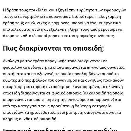
Η δράση τους ποικίλλει και εξηγεί την ευρύτητα των εφαρμογών
τους, είτε νόμιμων είτε παράνομων. Ειδικότερα, η ελεγχόμενη
χρήση τους σε κλινικές εφαρμογές μπορεί να έχει ευεργετικά
αποτελέσματα, ενώ η ανεξέλεγκτη λήψη τους από μεμονωμένα
άτομα τα καθιστά ευεπίφορα σε καταστροφικές συνέπειες.
Πως διακρίνονται τα οπιοειδή;
Ανάλογα με τον τρόπο παραγωγής τους διακρίνονται σε
φυσιολογικά ενδογενή, τα οποία παράγονται in vivo από οργανικά
συστήματα και σε εξωγενή, τα οποία προσλαμβάνονται από το
εξωτερικό περιβάλλον του οργανισμού και συνήθως προκαλούν
ισχυρότερη κυτταρική ανταπόκριση. Συγκεκριμένα, τα εξωγενή
οπιοειδή διακρίνονται σε φυσικά οπιούχα (αλκαλοειδή τα οποία
απομονώνονται από τη ρητίνη της υπνοφόρου παπαρούνας) και
από την κατεργασία τους προκύπτει η δεύτερη κατηγορία
οπιοειδών, τα ημισυνθετικά, ενώ μια τρίτη οικογένεια είναι τα
πλήρως συνθετικά οπιοειδή.