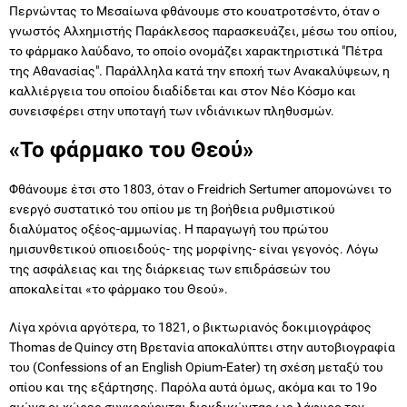
Περνώντας το Μεσαίωνα φθάνουμε στο κουατροτσέντο, όταν ο
γνωστός Αλχημιστής Παράκλεσος παρασκευάζει, μέσω του οπίου,
το φάρμακο λαύδανο, το οποίο ονομάζει χαρακτηριστικά "Πέτρα
της Αθανασίας". Παράλληλα κατά την εποχή των Ανακαλύψεων, η
καλλιέργεια του οποίου διαδίδεται και στον Νέο Κόσμο και
συνεισφέρει στην υποταγή των ινδιάνικων πληθυσμών.
«Το φάρμακο του Θεού»
Φθάνουμε έτσι στο 1803, όταν o Freidrich Sertumer απομονώνει το
ενεργό συστατικό του οπίου με τη βοήθεια ρυθμιστικού
διαλύματος οξέος-αμμωνίας. Η παραγωγή του πρώτου
ημισυνθετικού οπιοειδούς- της μορφίνης- είναι γεγονός. Λόγω
της ασφάλειας και της διάρκειας των επιδράσεών του
αποκαλείται «το φάρμακο του Θεού».
Λίγα χρόνια αργότερα, το 1821, ο βικτωριανός δοκιμιογράφος
Thomas de Quincy στη Βρετανία αποκαλύπτει στην αυτοβιογραφία
του (Confessions of an English Opium-Eater) τη σχέση μεταξύ του
οπίου και της εξάρτησης. Παρόλα αυτά όμως, ακόμα και το 19ο
αιώνα οι χώρες συγκρούονται διεκδικώντας ως λάφυρο τον