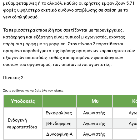
μεθαμφεταμίνες ή το αλκοόλ, καθώς οι χρήστες εμφανίζουν 5,71
φορές υψηλότερο σχετικό κίνδυνο αποβίωσης σε σχέση με το
γενικό πληθυσμό.
Τα περισσότερα οπιοειδή που σχετίζονται με παρενέργειες,
κατάχρηση και εξάρτηση είναι τυπικοί μ-αγωνιστές, έχοντας
παρόμοια μορφή με τη μορφίνη. Στον πίνακα 2 παρατίθενται
ορισμένα παραδείγματα της δράσης ορισμένων χαρακτηριστικών
εξωγενών οπιοειδών, καθώς και ορισμένων φυσιολογικών
ουσιών του οργανισμού, των οποίων είναι αγωνιστές:
Πίνακας 2:
Υποδοχείς
Μυ
Κά
Εγκεφαλίνες
Αγωνιστής
Αγων
Ενδογενή
β-Ενδορφίνη
Αγωνιστής
Αγων
νευροπεπτίδια
Δυνορφίνη-Α
Αγωνιστής