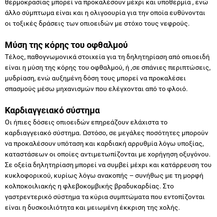
θερμοκρασίας μπορεί να προκαλέσουν μέχρι και υποθερμία , ενώ
άλλο σύμπτωμα είναι και η ολιγοουρία για την οποία ευθύνονται
οι τοξικές δράσεις των οπιοειδών με στόχο τους νεφρούς.
Μύση της κόρης του οφθαλμού
Τέλος, παθογνωμονικά στοιχεία για τη δηλητηρίαση από οπιοειδή
είναι η μύση της κόρης του οφθαλμού, ή ,σε σπάνιες περιπτώσεις,
μυδρίαση, ενώ αυξημένη δόση τους μπορεί να προκαλέσει
σπασμούς μέσω μηχανισμών που ελέγχονται από το φλοιό.
Καρδιαγγειακό σύστημα
Οι ήπιες δόσεις οπιοειδών επηρεάζουν ελάχιστα το
καρδιαγγειακό σύστημα. Ωστόσο, σε μεγάλες ποσότητες μπορούν
να προκαλέσουν υπόταση και καρδιακή αρρυθμία λόγω υποξίας,
καταστάσεων οι οποίες αντιμετωπίζονται με χορήγηση οξυγόνου.
Σε οξεία δηλητηρίαση μπορεί να συμβεί μέχρι και κατάρρευση του
κυκλοφορικού, κυρίως λόγω ανακοπής – συνήθως με τη μορφή
κολποκοιλιακής η φλεβοκομβικής βραδυκαρδίας. Στο
γαστρεντερικό σύστημα τα κύρια συμπτώματα που εντοπίζονται
είναι η δυσκοιλιότητα και μειωμένη έκκριση της χολής.