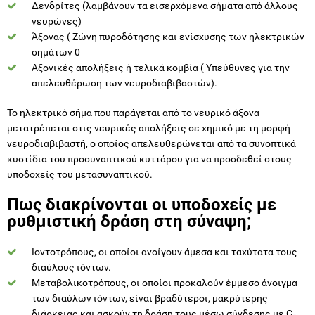
Δενδρίτες (λαμβάνουν τα εισερχόμενα σήματα από άλλους
νευρώνες)
Άξονας ( Ζώνη πυροδότησης και ενίσχυσης των ηλεκτρικών
σημάτων 0
Αξονικές απολήξεις ή τελικά κομβία ( Υπεύθυνες για την
απελευθέρωση των νευροδιαβιβαστών).
Το ηλεκτρικό σήμα που παράγεται από το νευρικό άξονα
μετατρέπεται στις νευρικές απολήξεις σε χημικό με τη μορφή
νευροδιαβιβαστή, ο οποίος απελευθερώνεται από τα συνοπτικά
κυστίδια του προσυναπτικού κυττάρου για να προσδεθεί στους
υποδοχείς του μετασυναπτικού.
Πως διακρίνονται οι υποδοχείς με
ρυθμιστική δράση στη σύναψη;
Ιοντοτρόπους, οι οποίοι ανοίγουν άμεσα και ταχύτατα τους
διαύλους ιόντων.
Μεταβολικοτρόπους, οι οποίοι προκαλούν έμμεσο άνοιγμα
των διαύλων ιόντων, είναι βραδύτεροι, μακρύτερης
διάρκειας και ασκούν τη δράση τους μέσω σύνδεσης με G-