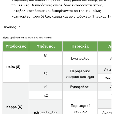
πρωτεΐνες.Οι υποδοχείς οπιοειδών εντάσσονται στους
μεταβολικοτρόπους και διακρίνονται σε τρεις κυρίως
κατηγορίες: τους δέλτα, κάππα και μυ υποδοχείς (Πίνακας 1)
Πίνακας 1:
Υποδοχέας
Υπότυποι
Περιοχές
Λε
δ1
Εγκέφαλος
Αν
Delta (δ)
Αντικ
Περιφερικό
δ2
νευρικό σύστημα
Φυσικ
κ1
Εγκέφαλος
Αν
κ2
Ν
Περιφερικό
Kappa (K)
νευρικό
κ3(υποδοχέας
Αναστο