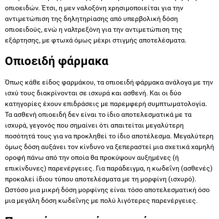
οπιοειδών. Έτσι, η μεν ναλοξόνη χρησιμοποιείται για την
αντιμετώπιση της δηλητηρίασης από υπερβολική δόση
οπιοειδούς, ενώ η ναλτρεξόνη για την αντιμετώπιση της
εξάρτησης, με φτωχά όμως μέχρι στιγμής αποτελέσματα.
Οπιοειδή φάρμακα
Όπως κάθε είδος φαρμάκου, τα οπιοειδή φάρμακα ανάλογα με την
ισχύ τους διακρίνονται σε ισχυρά και ασθενή. Και οι δύο
κατηγορίες έχουν επιδράσεις με παρεμφερή συμπτωματολογία.
Τα ασθενή οπιοειδή δεν είναι το ίδιο αποτελεσματικά με τα
ισχυρά, γεγονός που σημαίνει ότι απαιτείται μεγαλύτερη
ποσότητά τους για να προκληθεί το ίδιο αποτέλεσμα. Μεγαλύτερη
όμως δόση αυξάνει τον κίνδυνο να ξεπεραστεί μια σχετικά χαμηλή
οροφή πάνω από την οποία θα προκύψουν αυξημένες (ή
επικίνδυνες) παρενέργειες. Για παράδειγμα, η κωδεΐνη (ασθενές)
προκαλεί ίδιου τύπου αποτελέσματα με τη μορφίνη (ισχυρό).
Ωστόσο μια μικρή δόση μορφίνης είναι τόσο αποτελεσματική όσο
μια μεγάλη δόση κωδεΐνης με πολύ λιγότερες παρενέργειες.