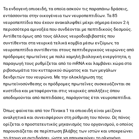
Τα ενδογενή οπιοειδή, τα οποία ασκούν τις παραπάνω δράσεις,
εντάσσονται στην οικογένεια των νευροπεπτιδίων. Τα 85
νευροπεπτίδια που έχουν ανακαλυφθεί μέχρι σήμερα έχουν 2 ή
περισσότερα αμινοξέα που συνδέονται με πεπτιδικούς δεσμούς.
Αντίθετα όμως από τους άλλους νευροδιαβιβαστές που
συντίθενται στα νευρικά τελικά κομβία μέσω ενζύμων, τα
νευροπεπτίδια συντίθενται στους πεπτιδεργικούς νευρώνες από
πρόδρομες πρωτεΐνες με πολύ χαμηλή βιολογική ενεργότητα, η
παραγωγή τους ρυθμίζεται από το mRNA και λαμβάνει χώρα στα
ριβοσωμάτια του κυτταρικού σώματος και των μεγάλων
δενδριτών του νευρώνα. Με την ολοκλήρωση της
πρωτεϊνοσύνθεσης οι πρόδρομες πρωτεΐνες συσκευάζονται σε
κυστίδια και μεταφέρονται στις νευρικές απολήξεις όπου
αποδομούνται από πεπτιδάσες, παράγοντας έτσι νευροπεπτίδια.
Όπως φαίνεται από τον Πίνακα 1 τα οπιοειδή είναι μείζονα
αναλγητικά και συνεισφέρουν στη ρύθμιση του πόνου. Ως πόνος
ορίζεται ο προστατευτικός μηχανισμός του οργανισμού, ο οποίος
παρουσιάζεται σε περίπτωση βλάβης των ιστών και υποχρεώνει
το άτομο να αντιδράσει, ώστε να απομακρύνει το αλγογόνο