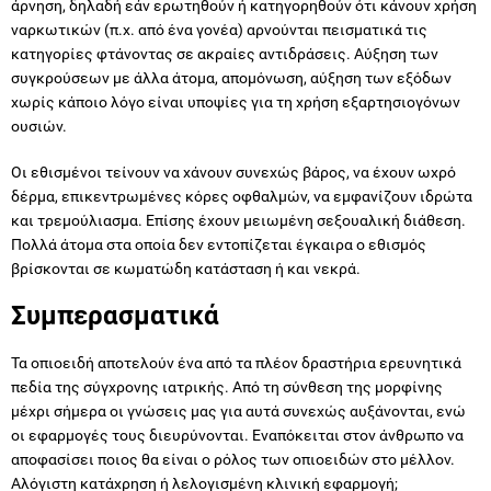
άρνηση, δηλαδή εάν ερωτηθούν ή κατηγορηθούν ότι κάνουν χρήση
ναρκωτικών (π.χ. από ένα γονέα) αρνούνται πεισματικά τις
κατηγορίες φτάνοντας σε ακραίες αντιδράσεις. Αύξηση των
συγκρούσεων με άλλα άτομα, απομόνωση, αύξηση των εξόδων
χωρίς κάποιο λόγο είναι υποψίες για τη χρήση εξαρτησιογόνων
ουσιών.
Οι εθισμένοι τείνουν να χάνουν συνεχώς βάρος, να έχουν ωχρό
δέρμα, επικεντρωμένες κόρες οφθαλμών, να εμφανίζουν ιδρώτα
και τρεμούλιασμα. Επίσης έχουν μειωμένη σεξουαλική διάθεση.
Πολλά άτομα στα οποία δεν εντοπίζεται έγκαιρα ο εθισμός
βρίσκονται σε κωματώδη κατάσταση ή και νεκρά.
Συμπερασματικά
Τα οπιοειδή αποτελούν ένα από τα πλέον δραστήρια ερευνητικά
πεδία της σύγχρονης ιατρικής. Από τη σύνθεση της μορφίνης
μέχρι σήμερα οι γνώσεις μας για αυτά συνεχώς αυξάνονται, ενώ
οι εφαρμογές τους διευρύνονται. Εναπόκειται στον άνθρωπο να
αποφασίσει ποιος θα είναι ο ρόλος των οπιοειδών στο μέλλον.
Αλόγιστη κατάχρηση ή λελογισμένη κλινική εφαρμογή;