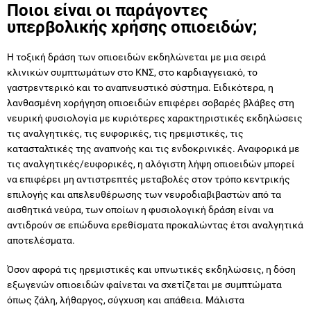
Ποιοι είναι οι παράγοντες
υπερβολικής χρήσης οπιοειδών;
Η τοξική δράση των οπιοειδών εκδηλώνεται με μια σειρά
κλινικών συμπτωμάτων στο ΚΝΣ, στο καρδιαγγειακό, το
γαστρεντερικό και το αναπνευστικό σύστημα. Ειδικότερα, η
λανθασμένη χορήγηση οπιοειδών επιφέρει σοβαρές βλάβες στη
νευρική φυσιολογία με κυριότερες χαρακτηριστικές εκδηλώσεις
τις αναλγητικές, τις ευφορικές, τις ηρεμιστικές, τις
κατασταλτικές της αναπνοής και τις ενδοκρινικές. Αναφορικά με
τις αναλγητικές/ευφορικές, η αλόγιστη λήψη οπιοειδών μπορεί
να επιφέρει μη αντιστρεπτές μεταβολές στον τρόπο κεντρικής
επιλογής και απελευθέρωσης των νευροδιαβιβαστών από τα
αισθητικά νεύρα, των οποίων η φυσιολογική δράση είναι να
αντιδρούν σε επώδυνα ερεθίσματα προκαλώντας έτσι αναλγητικά
αποτελέσματα.
Όσον αφορά τις ηρεμιστικές και υπνωτικές εκδηλώσεις, η δόση
εξωγενών οπιοειδών φαίνεται να σχετίζεται με συμπτώματα
όπως ζάλη, λήθαργος, σύγχυση και απάθεια. Μάλιστα