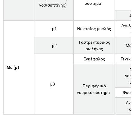
σύστημα
νοσισεπτίνης)
Δ
Αναλγ
μ1
Νωτιαίος μυελός
ε
Γαστρεντερικός
μ2
Μύσ
σωλήνας
Εγκέφαλος
Γενικά
Mu (μ)
Μ
γαστ
πε
μ3
Περιφερικό
νευρικό σύστημα
Φυσικ
Ανα
κα