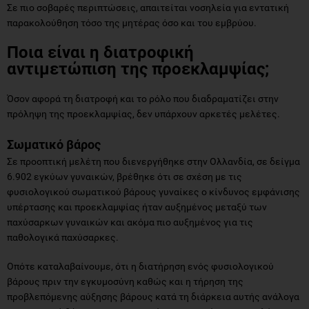
Σε πιο σοβαρές περιπτώσεις, απαιτείται νοσηλεία για εντατική
παρακολούθηση τόσο της μητέρας όσο και του εμβρύου.
Ποια είναι η διατροφική
αντιμετώπιση της προεκλαμψίας;
Όσον αφορά τη διατροφή και το ρόλο που διαδραματίζει στην
πρόληψη της προεκλαμψίας, δεν υπάρχουν αρκετές μελέτες.
Σωματικό βάρος
Σε προοπτική μελέτη που διενεργήθηκε στην Ολλανδία, σε δείγμα
6.902 εγκύων γυναικών, βρέθηκε ότι σε σχέση με τις
φυσιολογικού σωματικού βάρους γυναίκες o κίνδυνος εμφάνισης
υπέρτασης και προεκλαμψίας ήταν αυξημένος μεταξύ των
παχύσαρκων γυναικών και ακόμα πιο αυξημένος για τις
παθολογικά παχύσαρκες.
Οπότε καταλαβαίνουμε, ότι η διατήρηση ενός φυσιολογικού
βάρους πριν την εγκυμοσύνη καθώς και η τήρηση της
προβλεπόμενης αύξησης βάρους κατά τη διάρκεια αυτής ανάλογα