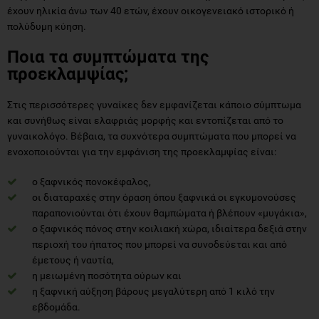
έχουν ηλικία άνω των 40 ετών, έχουν οικογενειακό ιστορικό ή
πολύδυμη κύηση.
Ποια τα συμπτώματα της
προεκλαμψίας;
Στις περισσότερες γυναίκες δεν εμφανίζεται κάποιο σύμπτωμα
και συνήθως είναι ελαφριάς μορφής και εντοπίζεται από το
γυναικολόγο. Βέβαια, τα συχνότερα συμπτώματα που μπορεί να
ενοχοποιούνται για την εμφάνιση της προεκλαμψίας είναι:
ο ξαφνικός πονοκέφαλος,
οι διαταραχές στην όραση όπου ξαφνικά οι εγκυμονούσες
παραπονιούνται ότι έχουν θαμπώματα ή βλέπουν «μυγάκια»,
ο ξαφνικός πόνος στην κοιλιακή χώρα, ιδιαίτερα δεξιά στην
περιοχή του ήπατος που μπορεί να συνοδεύεται και από
έμετους ή ναυτία,
η μειωμένη ποσότητα ούρων και
η ξαφνική αύξηση βάρους μεγαλύτερη από 1 κιλό την
εβδομάδα.