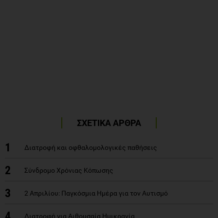
ΣΧΕΤΙΚΑ ΑΡΘΡΑ
1
Διατροφή και οφθαλομολογικές παθήσεις
2
Σύνδρομο Χρόνιας Κόπωσης
3
2 Απριλίου: Παγκόσμια Ημέρα για τον Αυτισμό
4
Διατροφή για Αιθουσαία Ημικρανία