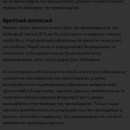
με το αρχικό βάρος της εγκυμονούσας, μπορούν να αποτελέσουν
παράγοντα πρόληψης της προεκλαμψίας.
Θρεπτικά συστατικά
Κάποιες άλλες έρευνες συσχετίζουν την προεκλαμψία με την
έλλειψη βιταμίνης Β12 και D, χωρίς όμως να υπάρχουν ισχυρές
αποδείξεις. Η κατανάλωση ιχθυελαίων δε φαίνεται να μειώνει
τον κίνδυνο. Παρολ’ αυτά, οι εγκυμονούσες θα μπορούσαν να
ενισχύσουν τη διατροφή τους με ζωικά προϊόντα και
γαλακτοκομικά, ώστε να μην εμφανίζουν ελλείψεις.
Αν και υπάρχουν ενδείξεις ότι το οξειδωτικό στρες ενδεχομένως
εμπλέκεται στην εμφάνιση της προεκλαμψίας, η χρήση
αντιοξειδωτικών συμπληρωμάτων βρίσκεται ακόμα σε πολύ
αρχικό στάδιο διερεύνησης. Αρκετές έρευνες ασχολούνται με το
κατά πόσο η έξτρα χορήγηση βιταμίνης Ε και C, μπορεί
ιουσυμβάλλει στην πρόληψη της προεκλαμψίας. Τα έως τώρα
αποτελέσματα δείχνουν ότι η χορήγησή τους δεν προλαμβάνει ή
μειώνει τον κίνδυνο εμφάνισης της προεκλαμψίας και για αυτό
απαιτούνται περαιτέρω έρευνες.