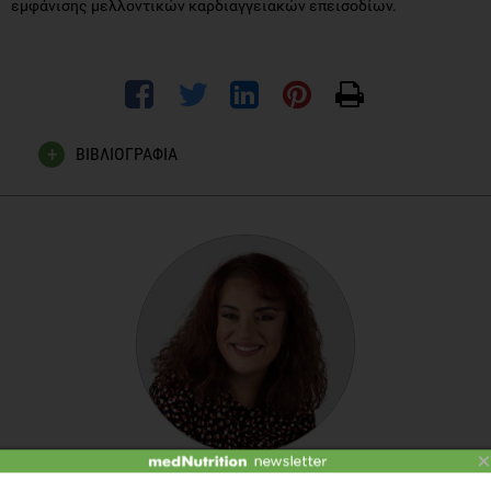
εμφάνισης μελλοντικών καρδιαγγειακών επεισοδίων.
ΒΙΒΛΙΟΓΡΑΦΙΑ
Brown MC, Best KE, Pearce MS, et al. Cardiovascular disease
risk in women with pre-eclampsia: systematic review and
meta-analysis, Eur J Epidemiol. 2013; 1: 1-19.
American College of Obstetricians and Gynecologists;
TaskForce on Hypertension in Pregnancy. Hypertension in
pregnancy. Report of the American College of Obstetricians
and Gynecologists’ Task Force on Hypertension in
Pregnancy. Obstet Gynecol. 2013; 122(5): 1122-31.
Bellamy L, Casas JP, Hingorani AD, et al. Pre-eclampsia and
×
risk of cardiovascular disease and cancer in laterlife: