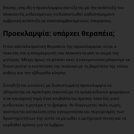
Επίσης, επειδή η προεκλαμψία σχετίζεται με την ανάπτυξη του
πλακούντα, ενδεχομένως να διαπιστωθεί καθυστερημένη
εμβρυική ανάπτυξη σε επαναλαμβανόμενους υπερήχους.
Προεκλαμψία: υπάρχει θεραπέια;
Η πιο αποτελεσματική θεραπεία της προεκλαμψίας είναι ο
τοκετός και η απομάκρυνση του πλακούντα από το σώμα της
μητέρας. Μέχρι όμως να φτάσει εκεί η εγκυμονούσα μπορούμε να
διαχειριστεί η κατάσταση της ανάλογα με τη βαρύτητα της νόσου
καθώς και την εβδομάδα κύησης.
Συνηθίζεται γυναίκες με διαπιστωμένη προεκλαμψία να
οδηγούνται σε πρόκληση τοκετού με τη χρήση ειδικών φαρμάκων
ή σε καισαρική τομή όταν επιβάλλεται άμεσος τοκετός γιατί
κινδυνεύει η μητέρα ή το βρέφος. Αν διαγνωστεί πολύ νωρίς,
συστήνεται κατάκλιση στην εγκυμονούσα και περιορισμός των
δραστηριοτήτων της ώστε να μειωθεί η αρτηριακή πίεση και να
κερδηθεί χρόνος για το έμβρυο.