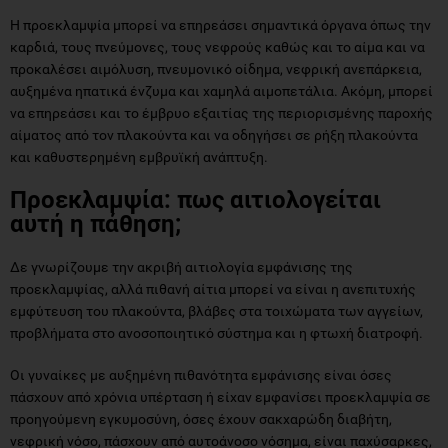
Η προεκλαμψία μπορεί να επηρεάσει σημαντικά όργανα όπως την
καρδιά, τους πνεύμονες, τους νεφρούς καθώς και το αίμα και να
προκαλέσει αιμόλυση, πνευμονικό οίδημα, νεφρική ανεπάρκεια,
αυξημένα ηπατικά ένζυμα και χαμηλά αιμοπετάλια. Ακόμη, μπορεί
να επηρεάσει και το έμβρυο εξαιτίας της περιορισμένης παροχής
αίματος από τον πλακούντα και να οδηγήσει σε ρήξη πλακούντα
και καθυστερημένη εμβρυϊκή ανάπτυξη.
Προεκλαμψία: πως αιτιολογείται
αυτή η πάθηση;
Δε γνωρίζουμε την ακριβή αιτιολογία εμφάνισης της
προεκλαμψίας, αλλά πιθανή αίτια μπορεί να είναι η ανεπιτυχής
εμφύτευση του πλακούντα, βλάβες στα τοιχώματα των αγγείων,
προβλήματα στο ανοσοποιητικό σύστημα και η φτωχή διατροφή.
Οι γυναίκες με αυξημένη πιθανότητα εμφάνισης είναι όσες
πάσχουν από χρόνια υπέρταση ή είχαν εμφανίσει προεκλαμψία σε
προηγούμενη εγκυμοσύνη, όσες έχουν σακχαρώδη διαβήτη,
νεφρική νόσο, πάσχουν από αυτοάνοσο νόσημα, είναι παχύσαρκες,