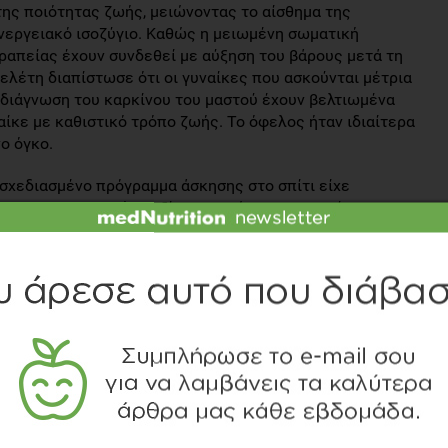
της ποιότητας ζωής, μειώνοντας το αίσθημα της
νεργειακό ισοζύγιο. Καθώς η μειωμένη σωματική
εραπείας έχουν συνδεθεί με αύξηση του βάρους μετά τη
ελέτη διαπίστωσε ότι οι γυναίκες που ασκούνται μέτρια
 διάγνωση του καρκίνου του μαστού έχουν βελτιωμένα
ίκε με καθιστικό τρόπο ζωής. Το όφελος ήταν ιδιαίτερα
ο όγκο.
 σχεδιασμένο πρόγραμμα άσκησης στο σπίτι είχε
ση και την ψυχική ευεξία γυναικών με προηγούμενο
ώσει τη θεραπεία για πρώιμου σταδίου μέσα από το
η της σωματικής δραστηριότητας μπορεί να επηρεάσει τα
και κατ’ επέκταση την πρόγνωση του καρκίνου του
ρες μελέτες, είναι πολύ νωρίς για να εξαχθούν ισχυρά
αστηριότητα και της επιβίωση του καρκίνου του μαστού.
εντέρου
τευτική σύνδεση της φυσικής δραστηριότητας μετά τη
υ και της επιβίωσης αυτού. Οι ερευνητές εξέτασαν τη
ραστηριότητας τόσο πριν όσο και μετά τη διάγνωση του