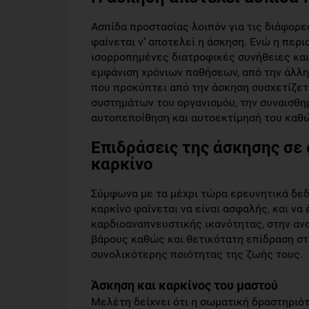
εύρυθμη
Άλλη
δεν
αυτά
λειτουργία
μελέτη
είχαν
τα
Ασπίδα προστασίας λοιπόν για τις διάφορε
γενικότερα
διαπίστωσε
σχέση
πιθανά
φαίνεται ν’ αποτελεί η άσκηση. Ενώ η περι
όλων
ότι
με
οφέλη.
ισορροπημένες διατροφικές συνήθειες και 
των
οι
την
εμφάνιση χρόνιων παθήσεων, από την άλλ
συστημάτων
γυναίκες
επιβίωση,
που προκύπτει από την άσκηση συσχετίζετα
του
που
οι
συστημάτων του οργανισμόυ, την συναισθημ
οργανισμόυ,
ασκούνται
συμμετέχοντες
αυτοπεποίθηση και αυτοεκτίμησή του καθώς
την
μέτρια
με
Επιδράσεις της άσκησης σε
συναισθηματική
(3
τα
και
με
υψηλότερα
καρκίνο
ψυχική
5
επίπεδα
υγεία
περίπου
της
Σύμφωνα με τα μέχρι τώρα ερευνητικά δεδ
του
ώρες
φυσικής
καρκίνο φαίνεται να είναι ασφαλής, και να
ατόμου,
τη
δραστηριότητας
καρδιοαναπνευστικής ικανότητας, στην αν
την
βδομάδα)
μετά
βάρους καθώς και θετικότατη επίδραση στ
ενισχυμένη
μετά
τη
συνολικότερης ποιότητας της ζωής τους.
αυτοπεποίθηση
τη
διάγνωση
και
διάγνωση
ήταν
Άσκηση και καρκίνος του μαστού
αυτοεκτίμησή
του
λιγότερο
Μελέτη δείχνει ότι η σωματική δραστηριό