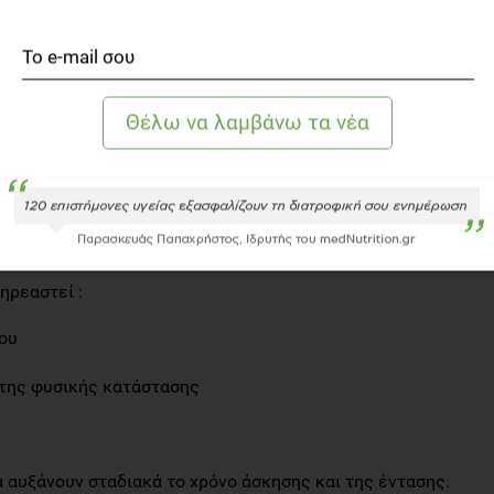
ορετικές μελέτες παρατήρησης. Ενώ τα επίπεδα της προ-
είχαν σχέση με την επιβίωση, οι συμμετέχοντες με τα
τητας μετά τη διάγνωση ήταν λιγότερο πιθανό να έχουν
ίχαν αυξημένη επιβίωση . Αν και αυτές οι μελέτες
σωματικής δραστηριότητας, απαιτείται περισσότερη
 σωματικής δραστηριότητας παρέχουν αυτά τα οφέλη.
σωματικά δραστήριος κατά τη διάρκεια της θεραπείας
 υπάρξει ένα καλά σχεδιασμένο πρόγραμμα ,
 ανάγκες αλλά και σωματικές και βιολογικές
φάση της ζωής του.
ηρεαστεί :
νου
ο της φυσικής κατάστασης
α αυξάνουν σταδιακά το χρόνο άσκησης και της έντασης.