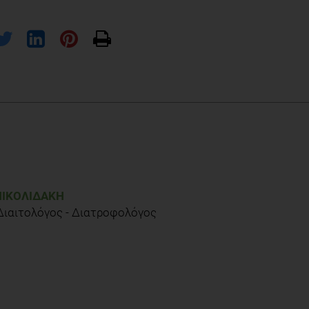
ion/risk/obesity/physical-activity-fact-sheet
ngandaftertreatment/stayingactive/physical-activity-and-the-
 Abstracts of the36th ESPEN Congress Geneva, Switzerland, 6 9
ΝΙΚΟΛΙΔΆΚΗ
 Διαιτολόγος - Διατροφολόγος