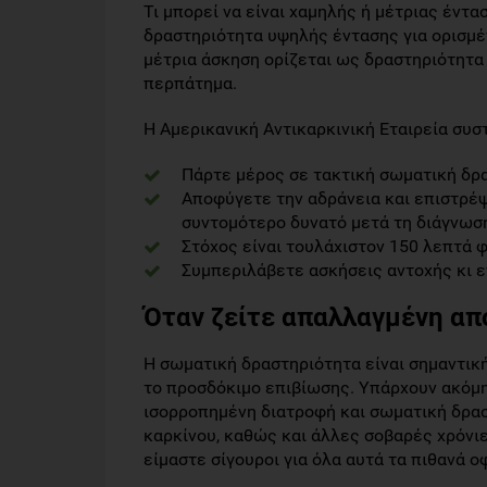
Τι μπορεί να είναι χαμηλής ή μέτριας έντα
φυσική
δραστηριότητα υψηλής έντασης για ορισμέ
κατάσταση
μέτρια άσκηση ορίζεται ως δραστηριότητα
και
περπάτημα.
την
ψυχική
Η Αμερικανική Αντικαρκινική Εταιρεία συστ
ευεξία
γυναικών
Πάρτε μέρος σε τακτική σωματική δρ
με
Αποφύγετε την αδράνεια και επιστρέψ
προηγούμενο
συντομότερο δυνατό μετά τη διάγνωσ
καθιστικό
Στόχος είναι τουλάχιστον 150 λεπτά 
τρόπο
Συμπεριλάβετε ασκήσεις αντοχής κι 
ζωής,
που
Όταν ζείτε απαλλαγμένη απ
είχαν
ολοκληρώσει
Η σωματική δραστηριότητα είναι σημαντική 
τη
το προσδόκιμο επιβίωσης. Υπάρχουν ακόμη 
θεραπεία
ισορροπημένη διατροφή και σωματική δρασ
για
καρκίνου, καθώς και άλλες σοβαρές χρόνιε
πρώιμου
είμαστε σίγουροι για όλα αυτά τα πιθανά ο
σταδίου