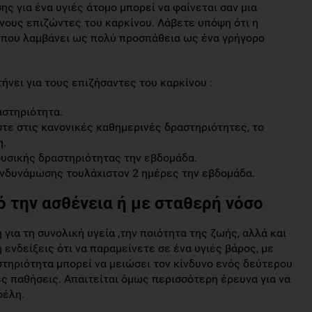
σης για ένα υγιές άτομο μπορεί να φαίνεται σαν μια
νους επιζώντες του καρκίνου. Λάβετε υπόψη ότι η
 που λαμβάνει ως πολύ προσπάθεια ως ένα γρήγορο
ήνει για τους επιζήσαντες του καρκίνου :
αστηριότητα.
τε στις κανονικές καθημερινές δραστηριότητες, το
η.
φυσικής δραστηριότητας την εβδομάδα.
ενδυνάμωσης τουλάχιστον 2 ημέρες την εβδομάδα.
ό την ασθένεια ή με σταθερή νόσο
για τη συνολική υγεία ,την ποιότητα της ζωής, αλλά και
ενδείξεις ότι να παραμείνετε σε ένα υγιές βάρος, με
τηριότητα μπορεί να μειώσει τον κίνδυνο ενός δεύτερου
ς παθήσεις. Απαιτείται όμως περισσότερη έρευνα για να
φέλη.