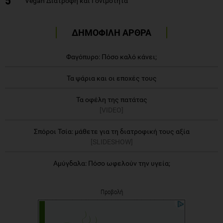
5
Vegan Διατροφή και Γονιμότητα
ΔΗΜΟΦΙΛΗ ΑΡΘΡΑ
Φαγόπυρο: Πόσο καλό κάνει;
Τα ψάρια και οι εποχές τους
Τα οφέλη της πατάτας
[VIDEO]
Σπόροι Τσία: μάθετε για τη διατροφική τους αξία
[SLIDESHOW]
Αμύγδαλα: Πόσο ωφελούν την υγεία;
Προβολή