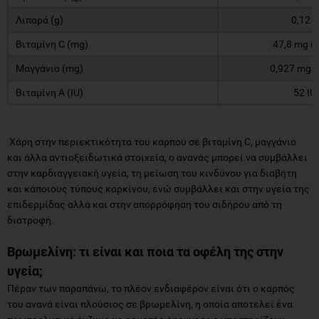
Λιπαρά (g)
0,12 g
Βιταμίνη C (mg)
47,8 mg (
Μαγγάνιο (mg)
0,927 mg 
Βιταμίνη Α (IU)
52 IU
Χάρη στην περιεκτικότητα του καρπού σε βιταμίνη C, μαγγάνιο
και άλλα αντιοξειδωτικά στοιχεία, ο ανανάς μπορεί να συμβάλλει
στην καρδιαγγειακή υγεία, τη μείωση του κινδύνου για διαβήτη
και κάποιους τύπους καρκίνου, ενώ συμβάλλει και στην υγεία της
επιδερμίδας αλλά και στην απορρόφηση του σιδήρου από τη
διατροφή.
Βρωμελίνη: τι είναι και ποια τα οφέλη της στην
υγεία;
Πέραν των παραπάνω, το πλέον ενδιαφέρον είναι ότι ο καρπός
του ανανά είναι πλούσιος σε βρωμελίνη, η οποία αποτελεί ένα