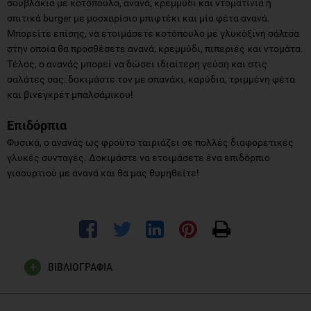
σουβλάκια με κοτόπουλο, ανανά, κρεμμύδι και ντοματίνια ή
σπιτικά burger με μοσχαρίσιο μπιφτέκι και μία φέτα ανανά.
Μπορείτε επίσης, να ετοιμάσετε κοτόπουλο με γλυκόξινη σάλτσα
στην οποία θα προσθέσετε ανανά, κρεμμύδι, πιπεριές και ντομάτα.
Τέλος, ο ανανάς μπορεί να δώσει ιδιαίτερη γεύση και στις
σαλάτες σας: δοκιμάστε τον με σπανάκι, καρύδια, τριμμένη φέτα
και βινεγκρέτ μπαλσάμικου!
Επιδόρπια
Φυσικά, ο ανανάς ως φρούτο ταιριάζει σε πολλές διαφορετικές
γλυκές συνταγές. Δοκιμάστε να ετοιμάσετε ένα επιδόρπιο
γιαουρτιού με ανανά και θα μας θυμηθείτε!
ΒΙΒΛΙΟΓΡΑΦΙΑ
Ley CM, Tsiami A, Ni Q, Robinson N. A review of the use of