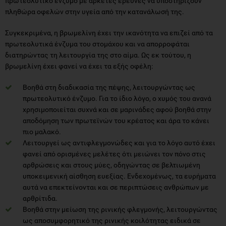
πρωτεολυτικό ένζυμο με αρκετές έρευνες να υποστηρίζουν
πληθώρα οφελών στην υγεία από την κατανάλωσή της.
Συγκεκριμένα, η βρωμελίνη έχει την ικανότητα να επιζεί από τα
πρωτεολυτικά ένζυμα του στομάχου και να απορροφάται
διατηρώντας τη λειτουργία της στο αίμα. Ως εκ τούτου, η
βρωμελίνη έχει φανεί να έχει τα εξής οφέλη:
Βοηθά στη διαδικασία της πέψης, λειτουργώντας ως
πρωτεολυτικό ένζυμο. Για το ίδιο λόγο, ο χυμός του ανανά
χρησιμοποιείται συχνά και σε μαρινάδες αφού βοηθά στην
αποδόμηση των πρωτεϊνών του κρέατος και άρα το κάνει
πιο μαλακό.
Λειτουργεί ως αντιφλεγμονώδες και για το λόγο αυτό έχει
φανεί από ορισμένες μελέτες ότι μειώνει τον πόνο στις
αρθρώσεις και στους μύες, οδηγώντας σε βελτιωμένη
υποκειμενική αίσθηση ευεξίας. Ενδεχομένως, τα ευρήματα
αυτά να επεκτείνονται και σε περιπτώσεις ανθρώπων με
αρθρίτιδα.
Bοηθά στην μείωση της ρινικής φλεγμονής, λειτουργώντας
ως αποσυμφορητικό της ρινικής κοιλότητας ειδικά σε