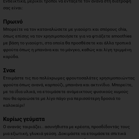
Ενδεικτικά, μερικοί τρόποι να εντάξετε τον ανανά στη διατροφή
σας είναι:
Πρωινό
Μπορείτε να τον καταναλώσετε με γιαούρτι και σπόρους chia,
όπως επίσης να τον χρησιμοποιήσετε για να φτιάξετε smoothies
με βάση το γιαούρτι, στα οποία θα προσθέσετε και άλλα τροπικά
φρούτα όπως η μπανάνα και το μάνγκο, καθώς και λίγη τριμμένη
καρύδα.
Σνακ
Ετοιμάστε τις πιο πολύχρωμες φρουτοσαλάτες χρησιμοποιώντας
φρούτα όπως ανανά, καρπούζι, μπανάνα και ακτινίδιο. Μπορείτε,
με τα ίδια υλικά, να ετοιμάσετε ανάμεικτους φυσικούς χυμούς
που θα αραιώσετε με λίγο πάγο για περισσότερη δροσιά το
καλοκαίρι!
Κυρίως γεύματα
Ο ανανάς ταιριάζει.. ασυνήθιστα με κρέατα, προσδίδοντάς τους
μια εξωτική, γλυκιά γεύση. Δοκιμάστε να ετοιμάσετε σπιτικά