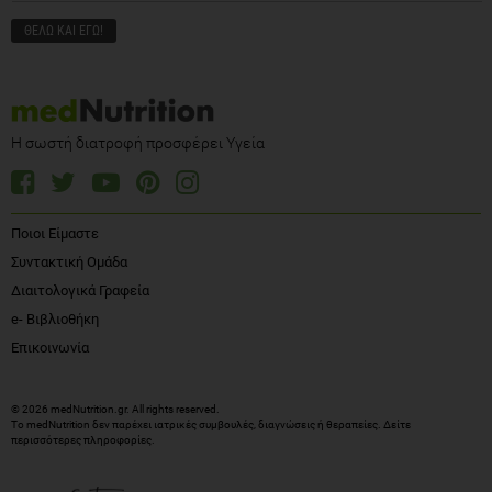
Η σωστή διατροφή προσφέρει Υγεία
Ποιοι Είμαστε
Συντακτική Ομάδα
Διαιτολογικά Γραφεία
e- Βιβλιοθήκη
Επικοινωνία
© 2026 medNutrition.gr. All rights reserved.
Το medNutrition δεν παρέχει ιατρικές συμβουλές, διαγνώσεις ή θεραπείες.
Δείτε
περισσότερες πληροφορίες
.