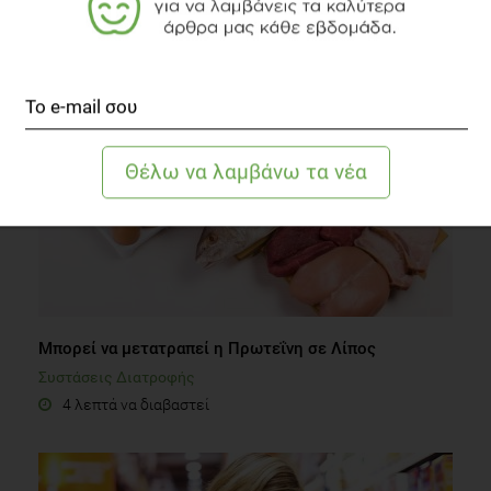
Nations: Division of Statistics».
ΔΙΑΒΑΣΤΕ ΑΚΟΜΗ
Brien S, Lewith G, Walker A, Hicks SM, Middleton D. Bromelain
as a Treatment for Osteoarthritis: a Review of Clinical
Studies. Evid Based Complement Alternat Med. 2004
Dec;1(3):251-257.
Μπορεί να μετατραπεί η Πρωτεΐνη σε Λίπος
Συστάσεις Διατροφής
4 λεπτά να διαβαστεί