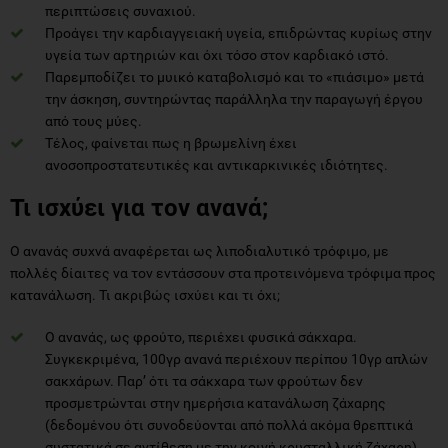
περιπτώσεις συναχιού.
Προάγει την καρδιαγγειακή υγεία, επιδρώντας κυρίως στην
υγεία των αρτηριών και όχι τόσο στον καρδιακό ιστό.
Παρεμποδίζει το μυικό καταβολισμό και το «πιάσιμο» μετά
την άσκηση, συντηρώντας παράλληλα την παραγωγή έργου
από τους μύες.
Τέλος, φαίνεται πως η βρωμελίνη έχει
ανοσοπροστατευτικές και αντικαρκινικές ιδιότητες.
Τι ισχύει για τον ανανά;
Ο ανανάς συχνά αναφέρεται ως λιποδιαλυτικό τρόφιμο, με
πολλές δίαιτες να τον εντάσσουν στα προτεινόμενα τρόφιμα προς
κατανάλωση. Τι ακριβώς ισχύει και τι όχι;
Ο ανανάς, ως φρούτο, περιέχει φυσικά σάκχαρα.
Συγκεκριμένα, 100γρ ανανά περιέχουν περίπου 10γρ απλών
σακχάρων. Παρ’ ότι τα σάκχαρα των φρούτων δεν
προσμετρώνται στην ημερήσια κατανάλωση ζάχαρης
(δεδομένου ότι συνοδεύονται από πολλά ακόμα θρεπτικά
συστατικά σε αντίθεση με την κοινή κρυσταλλική ζάχαρη),