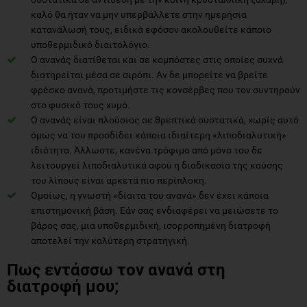
καλό θα ήταν να μην υπερβάλλετε στην ημερήσια
κατανάλωσή τους, ειδικά εφόσον ακολουθείτε κάποιο
υποθερμιδικό διαιτολόγιο.
Ο ανανάς διατίθεται και σε κομπόστες στις οποίες συχνά
διατηρείται μέσα σε σιρόπι. Αν δε μπορείτε να βρείτε
φρέσκο ανανά, προτιμήστε τις κονσέρβες που τον συντηρούν
στο φυσικό τους χυμό.
Ο ανανάς είναι πλούσιος σε θρεπτικά συστατικά, χωρίς αυτό
όμως να του προσδίδει κάποια ιδιαίτερη «λιποδιαλυτική»
ιδιότητα. Άλλωστε, κανένα τρόφιμο από μόνο του δε
λειτουργεί λιποδιαλυτικά αφού η διαδικασία της καύσης
του λίπους είναι αρκετά πιο περίπλοκη.
Ομοίως, η γνωστή «δίαιτα του ανανά» δεν έχει κάποια
επιστημονική βάση. Εάν σας ενδιαφέρει να μειώσετε το
βάρος σας, μια υποθερμιδική, ισορροπημένη διατροφή
αποτελεί την καλύτερη στρατηγική.
Πως εντάσσω τον ανανά στη
διατροφή μου;