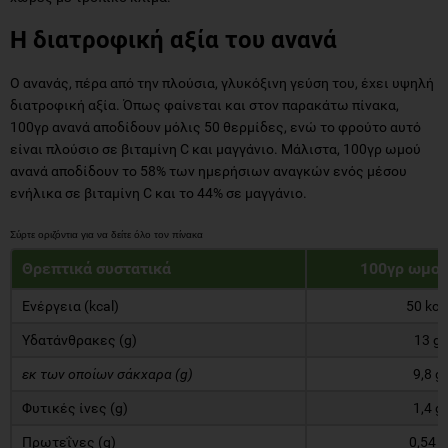
Η διατροφική αξία του ανανά
Ο ανανάς, πέρα από την πλούσια, γλυκόξινη γεύση του, έχει υψηλή
διατροφική αξία. Όπως φαίνεται και στον παρακάτω πίνακα,
100γρ ανανά αποδίδουν μόλις 50 θερμίδες, ενώ το φρούτο αυτό
είναι πλούσιο σε βιταμίνη C και μαγγάνιο. Μάλιστα, 100γρ ωμού
ανανά αποδίδουν το 58% των ημερήσιων αναγκών ενός μέσου
ενήλικα σε βιταμίνη C και το 44% σε μαγγάνιο.
Θρεπτικά συστατικά
100γρ ωμού
Ενέργεια (kcal)
50 kca
Υδατάνθρακες (g)
13 g
εκ των οποίων σάκχαρα (g)
9,8 g
Φυτικές ίνες (g)
1,4 g
Πρωτεΐνες (g)
0,54 g