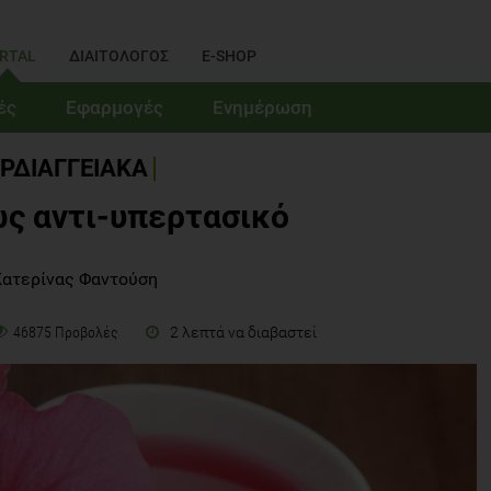
RTAL
ΔΙΑΙΤΟΛΟΓΟΣ
E-SHOP
ές
Εφαρμογές
Ενημέρωση
ΡΔΙΑΓΓΕΙΑΚΑ
ως αντι-υπερτασικό
Κατερίνας Φαντούση
2 λεπτά να διαβαστεί
46875 Προβολές