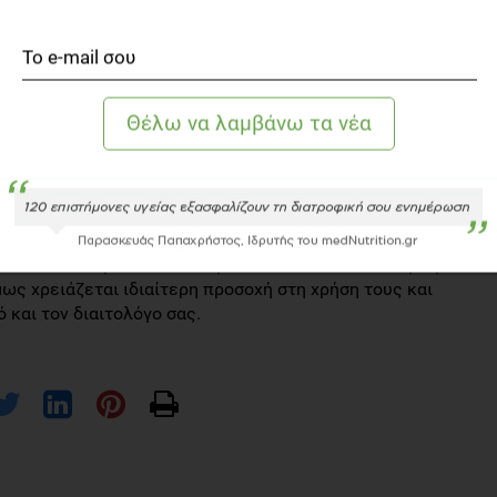
μελετών δείχνουν οτι
η κατανάλωση ιβίσκου μειώνει
ιεση
τόσο αποτελεσματικά όσο και η κατοπτρίλη, ένα
σο η λισινοπρίλη. Σε πάνω από τις μισές μελέτες φάνηκε
 επίπεδα της χοληστερολης
. Δυστυχώς όμως οι
σμό και δεν περιγράφουν ακριβώς το μέρος του φυτού
ρυνττικά για την δράση του ιβίσκου στην αρτηριακή
όλης, ωστόσο χρειάζονται περισσότερες καλά
ου να επιβεβαιωθεί η δραστικότητά του.
ι αυτό που πρέπει να έχουμε κατα νού είναι οτι σίγουρα
μως χρειάζεται ιδιαίτερη προσοχή στη χρήση τους και
 και τον διαιτολόγο σας.