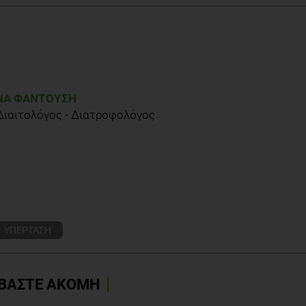
 tea (Hibiscus sabdariffa L.) on arterial hypertension: a systematic
trials. Serban C1, Sahebkar A, Ursoniu S, Andrica F, Banach M
ΝΑ ΦΑΝΤΟΎΣΗ
 Διαιτολόγος - Διατροφολόγος
ΥΠΕΡΤΑΣΗ
ΒΑΣΤΕ ΑΚΟΜΗ