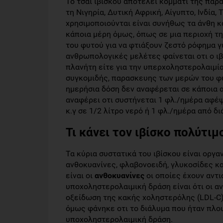
Το τσάϊ ιβίσκου αποτελεί κομμάτι της πα
τη Νιγηρία, Δυτική Αφρική, Αίγυπτο, Ινδία,
χρησιμοποιούνται είναι συνήθως τα άνθη κ
κάποια μέρη όμως, όπως σε μια περιοχή της
του φυτού για να φτιάξουν ζεστό ρόφημα γι
ανθρωπολογικές μελέτες φαίνεται οτι ο ιβ
πλανήτη είτε για την υπερχοληστερολαιμία,
συγκομιδής, παρασκευης των μερών του φυ
ημερήσια δόση δεν αναφέρεται σε κάποια 
αναφέρει οτι συστήνεται 1 φλ./ημέρα αφέψ
κ.γ σε 1/2 λίτρο νερό ή 1 φλ./ημέρα από δ
Τι κάνει τον ιβίσκο πολύτιμ
Τα κύρια συστατικά του ιβίσκου είναι οργαν
ανθοκυανίνες, φλαβονοειδή, γλυκοσίδες και
είναι οι
ανθοκυανίνες
οι οποίες έχουν αντι
υποχοληστερολαιμική δράση είναι ότι οι α
οξείδωση της κακής χοληστερόλης (LDL-C)
όμως φάνηκε οτι το διάλυμα που ήταν πλο
υποχοληστερολαιμική δράση.