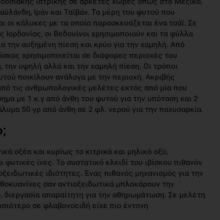
ραδοσιακής ιατρικής σε αρκετές χώρες όπως στο Μεξικό,
 Ταϋλάνδη, Ιράν και Ταϊβάν. Τα μέρη του φυτού που
αι οι κάλυκες με τα οποία παρασκευάζεται ένα τσάϊ. Σε
 Ιορδανίας, οι Βεδουίνοι χρησιμοποιούν και τα φύλλα
α την αυξημένη πίεση και κρύο για την χαμηλή. Από
ίσκος χρησιμοποιείται σε διάφορες περιοχές του
 την υψηλή αλλά και την χαμηλή πίεση. Οι τρόποι
τού ποικίλουν ανάλογα με την περιοχή. Ακριβής
από τις ανθρωπολογικές μελέτες εκτός από μία που
ημα με 1 κ.γ από άνθη του φυτού για την υπόταση και 2
ιάλυμα 50 γρ από άνθη σε 2 φλ. νερού για την παχυσαρκία.
ο;
ικά οξέα και κυρίως το κιτρικό και μηλικό οξύ,
 φυτικές ίνες. Το συστατικό κλειδί του ιβίσκου πιθανόν
οξειδωτικές ιδιότητες. Ένας πιθανός μηχανισμός για την
νθοκυανίνες σαν αντιοξειδωτικά μπλοκάρουν την
, διεργασία απαραίτητη για την αθηρωμάτωση. Σε μελέτη
υσιότερο σε φλαβονοειδή είχε πιο έντονη