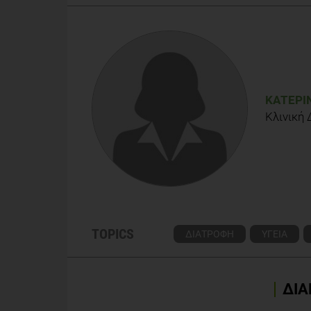
J Hypertens. 2015 Jun;33(6):1119-27. Effect of sour
review and meta-analysis of randomized controlled 
ΚΑΤΕΡΊ
Κλινική
TOPICS
ΔΙΑΤΡΟΦΗ
ΥΓΕΙΑ
ΔΙΑ