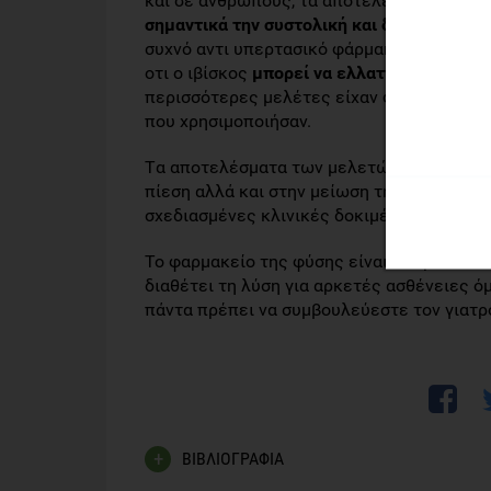
και σε ανθρώπους, τα αποτελέσματα των 
σημαντικά την συστολική και διαστολική π
συχνό αντι υπερτασικό φάρμακο αλλά όχι ό
οτι ο ιβίσκος
μπορεί να ελλαττώσει και τα
περισσότερες μελέτες είχαν φτωχό σχεδια
που χρησιμοποιήσαν.
Tα αποτελέσματα των μελετών είναι ενθαρ
πίεση αλλά και στην μείωση της χοληστερ
σχεδιασμένες κλινικές δοκιμές προκειμέν
Το φαρμακείο της φύσης είναι απέραντο κα
διαθέτει τη λύση για αρκετές ασθένειες ό
πάντα πρέπει να συμβουλεύεστε τον γιατρό
ΒΙΒΛΙΟΓΡΑΦΙΑ