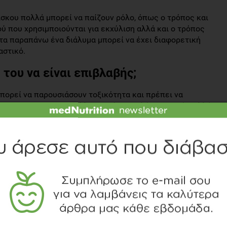
σκου πολλά μπορεί να παίζουν ρόλο, όπως ο τρόπος και
ού που χρησιμποιούνται για εκχύλιση αλλά και ο τρόπος
α παραπάνω ένα διάλυμα μπορεί να έχει διαφορετική
αστικό.
του να είναι επιβλαβής;
μπορεί να παρουσιάσουν τοξικότητα και πρέπει να
ληλεπίδρασή τους με άλλες ουσίες. Μελέτες σε ζώα αλλά
εται το ήπαρ και τα νεφρά. Σε μεγαδόσεις όμως
 για 3 μήνες παρουσιάστηκε ηπατοτοξικότητα. Επίσης
οξέος σε μεγάλες δόσεις ιβίσκου, που σημαίνει οτι
ξημένο ουρικό οξυ στο αίμα.
τι η κατανάλωση ιβίσκου αλληλεπιδρά με την
, και δεν πρέπει να λαμβάνονται μαζι. Η αντι-
ρευνηθεί σε μελέτες με πειραματόζωα και έχει φανεί οτι
0 μπορούν να μειώσουν την αρτηριακή πίεση σε
. Η επίδραση του ιβίσκου στην υπέρταση έχει μελετηθεί