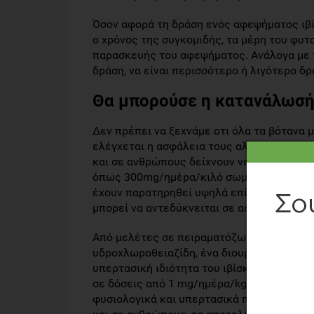
Όσον αφορά τη δράση ενός αφεψήματος ιβί
ο χρόνος της συγκομιδής, τα μέρη του φυτ
παρασκευής του αφεψήματος. Ανάλογα με τ
δράση, να είναι περισσότερο ή λιγότερο δρ
Θα μπορούσε η κατανάλωσή 
Δεν πρέπει να ξεχνάμε οτι όλα τα βότανα 
ελέγχεται η ασφάλεια τους αλλά και η αλ
και σε ανθρώπους δείχνουν να μην επηρεάζ
όπως 300mg/ημέρα/κιλό σωματικού βάρους
έχουν παρατηρηθεί υψηλά επίπεδα ουρικού 
μπορεί να αντεδύκνειται σε ασθενείς με αυ
Από μελέτες σε πειραματόζωα προκύπτει ο
υδροχλωροθειαζίδη, ένα διουρητικό φάρμακο
υπερτασική ιδιότητα του ιβίσκου έχει διε
σε δόσεις από 1 mg/ημέρα/kg εως και 100
φυσιολογικά και υπερτασικά πειραματόζωα