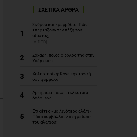
ΣΧΕΤΙΚΑ ΑΡΘΡΑ
Σκόρδα και κρεμμύδια. Πώς
επηρεάζουν την πήξη του
1
αίματος;
[VIDEO]
Ζάχαρη, ποιος ο ρόλος της στην
2
Yπέρταση;
Χοληστερίνη: Κάνε την τροφή
3
σου φάρμακο
Αρτηριακή πίεση, τελευταία
4
δεδομένα
Ετικέτες «με λιγότερο αλάτι»:
5
Πόσο συμβάλλουν στη μείωση
του αλατιού;