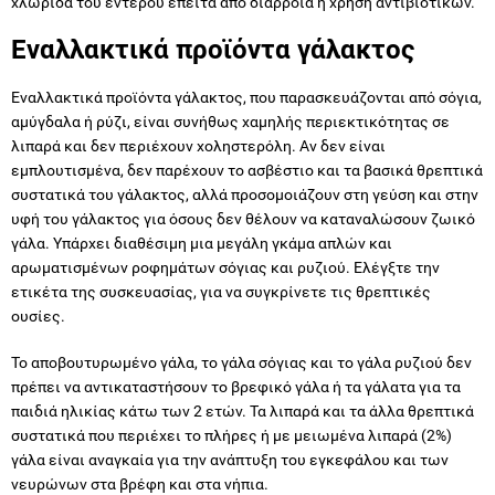
χλωρίδα του εντέρου έπειτα από διάρροια ή χρήση αντιβιοτικών.
Εναλλακτικά προϊόντα γάλακτος
Εναλλακτικά προϊόντα γάλακτος, που παρασκευάζονται από σόγια,
αμύγδαλα ή ρύζι, είναι συνήθως χαμηλής περιεκτικότητας σε
λιπαρά και δεν περιέχουν χοληστερόλη. Αν δεν είναι
εμπλουτισμένα, δεν παρέχουν το ασβέστιο και τα βασικά θρεπτικά
συστατικά του γάλακτος, αλλά προσομοιάζουν στη γεύση και στην
υφή του γάλακτος για όσους δεν θέλουν να καταναλώσουν ζωικό
γάλα. Υπάρχει διαθέσιμη μια μεγάλη γκάμα απλών και
αρωματισμένων ροφημάτων σόγιας και ρυζιού. Ελέγξτε την
ετικέτα της συσκευασίας, για να συγκρίνετε τις θρεπτικές
ουσίες.
Το αποβουτυρωμένο γάλα, το γάλα σόγιας και το γάλα ρυζιού δεν
πρέπει να αντικαταστήσουν το βρεφικό γάλα ή τα γάλατα για τα
παιδιά ηλικίας κάτω των 2 ετών. Τα λιπαρά και τα άλλα θρεπτικά
συστατικά που περιέχει το πλήρες ή με μειωμένα λιπαρά (2%)
γάλα είναι αναγκαία για την ανάπτυξη του εγκεφάλου και των
νευρώνων στα βρέφη και στα νήπια.