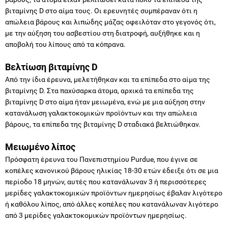
βιταμίνης D στο αίμα τους. Οι ερευνητές συμπέραναν ότι η
απώλεια βάρους και λιπώδης μάζας οφειλόταν στο γεγονός ότι,
με την αύξηση του ασβεστίου στη διατροφή, αυξήθηκε και η
αποβολή του λίπους από τα κόπρανα.
Βελτίωση βιταμίνης D
Από την ίδια έρευνα, μελετήθηκαν και τα επίπεδα στο αίμα της
βιταμίνης D. Στα παχύσαρκα άτομα, αρχικά τα επίπεδα της
βιταμίνης D στο αίμα ήταν μειωμένα, ενώ με μια αύξηση στην
κατανάλωση γαλακτοκομικών προϊόντων και την απώλεια
βάρους, τα επίπεδα της βιταμίνης D σταδιακά βελτιώθηκαν.
Mειωμένο λίπος
Πρόσφατη έρευνα του Πανεπιστημίου Purdue, που έγινε σε
κοπέλες κανονικού βάρους ηλικίας 18-30 ετών έδειξε ότι σε μια
περίοδο 18 μηνών, αυτές που κατανάλωναν 3 ή περισσότερες
μερίδες γαλακτοκομικών προϊόντων ημερησίως έβαλαν λιγότερο
ή καθόλου λίπος, από άλλες κοπέλες που κατανάλωναν λιγότερο
από 3 μερίδες γαλακτοκομικών προϊόντων ημερησίως.