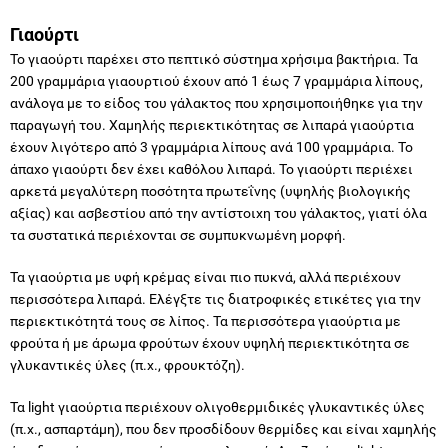
Γιαούρτι
Το γιαούρτι παρέχει στο πεπτικό σύστημα χρήσιμα βακτήρια. Τα
200 γραμμάρια γιαουρτιού έχουν από 1 έως 7 γραμμάρια λίπους,
ανάλογα με το είδος του γάλακτος που χρησιμοποιήθηκε για την
παραγωγή του. Χαμηλής περιεκτικότητας σε λιπαρά γιαούρτια
έχουν λιγότερο από 3 γραμμάρια λίπους ανά 100 γραμμάρια. Το
άπαχο γιαούρτι δεν έχει καθόλου λιπαρά. Το γιαούρτι περιέχει
αρκετά μεγαλύτερη ποσότητα πρωτεΐνης (υψηλής βιολογικής
αξίας) και ασβεστίου από την αντίστοιχη του γάλακτος, γιατί όλα
τα συστατικά περιέχονται σε συμπυκνωμένη μορφή.
Τα γιαούρτια με υφή κρέμας είναι πιο πυκνά, αλλά περιέχουν
περισσότερα λιπαρά. Ελέγξτε τις διατροφικές ετικέτες για την
περιεκτικότητά τους σε λίπος. Τα περισσότερα γιαούρτια με
φρούτα ή με άρωμα φρούτων έχουν υψηλή περιεκτικότητα σε
γλυκαντικές ύλες (π.χ., φρουκτόζη).
Τα light γιαούρτια περιέχουν ολιγοθερμιδικές γλυκαντικές ύλες
(π.χ., ασπαρτάμη), που δεν προσδίδουν θερμίδες και είναι χαμηλής