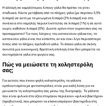
Η αλλαγή σε χαμηλότερου λίπους γάλα θα πρέπει να γίνει
σταδιακά. Κάντε μετάβαση από το πλήρες γάλα (με περίπου 3,5%
λιπαρά) σε αυτό με τα μειωμένα λιπαρά (2% λιπαρά) και στη
συνέχεια στο χαμηλής περιεκτικότητας σε λιπαρά (1%) ή σε αυτό
χωρίς καθόλου λιπαρά (0%). Δώστε χρόνο στον ουρανίσκο σας να
προσαρμοστεί! Για τους λάτρεις του κατσικίσιου γάλακτος, το
κατσικίσιο γάλα είναι πιο εύπεπτο, αν και έχει λίγο περισσότερο
λίπος από το πλήρες αγελαδινό γάλα. Το άπαχο γάλα σε σκόνη
συνιστά μια οικονομική, θρεπτική επιλογή όταν δεν μπορείτε να
συντηρήσετε γάλα στο ψυγείο σας.
Πώς να μειώσετε τη χοληστερόλη
σας;
Για αυτούς που έχουν ψηλή χοληστερόλη, τα γάλατα
εμπλουτισμένα με φυτοστερόλες είναι μια καλή λύση για να
μειώσετε τη χοληστερόλη σας μέσω της διατροφής. Τα γάλατα
που είναι φιλικά στα οξέα στομάχου περιέχουν «φιλικά βακτήρια»
(πρεβιοτικά), που μπορούν να επανεισαγάγουν βακτηρίδια στη