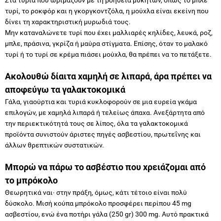
τυρί, το ροκφόρ και η γκοργκοντζόλα, η μούχλα είναι εκείνη που
δίνει τη χαρακτηριστική μυρωδιά τους.
Μην καταναλώνετε τυρί που έχει μαλλιαρές κηλίδες, λευκά, ροζ,
μπλε, πράσινα, γκρίζα ή μαύρα στίγματα. Επίσης, όταν το μαλακό
τυρί ή το τυρί σε κρέμα πιάσει μούχλα, θα πρέπει να το πετάξετε.
Ακολουθώ δίαιτα χαμηλή σε λιπαρά, άρα πρέπει να
αποφεύγω τα γαλακτοκομικά
Γάλα, γιαούρτια και τυριά κυκλοφορούν σε μια ευρεία γκάμα
επιλογών, με χαμηλά λιπαρά ή τελείως άπαχα. Ανεξάρτητα από
την περιεκτικότητά τους σε λίπος, όλα τα γαλακτοκομικά
προϊόντα συνιστούν άριστες πηγές ασβεστίου, πρωτεΐνης και
άλλων θρεπτικών συστατικών.
Μπορώ να πάρω το ασβέστιο που χρειάζομαι από
το μπρόκολο
Θεωρητικά ναι∙ στην πράξη, όμως, κάτι τέτοιο είναι πολύ
δύσκολο. Μισή κούπα μπρόκολο προσφέρει περίπου 45 mg
ασβεστίου, ενώ ένα ποτήρι γάλα (250 gr) 300 mg. Αυτό πρακτικά