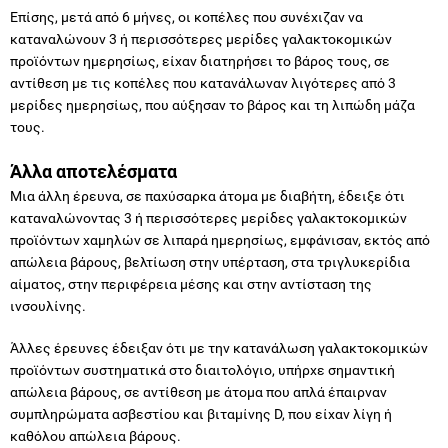
Επίσης, μετά από 6 μήνες, οι κοπέλες που συνέχιζαν να
καταναλώνουν 3 ή περισσότερες μερίδες γαλακτοκομικών
προϊόντων ημερησίως, είχαν διατηρήσει το βάρος τους, σε
αντίθεση με τις κοπέλες που κατανάλωναν λιγότερες από 3
μερίδες ημερησίως, που αύξησαν το βάρος και τη λιπώδη μάζα
τους.
Άλλα αποτελέσματα
Μια άλλη έρευνα, σε παχύσαρκα άτομα με διαβήτη, έδειξε ότι
καταναλώνοντας 3 ή περισσότερες μερίδες γαλακτοκομικών
προϊόντων χαμηλών σε λιπαρά ημερησίως, εμφάνισαν, εκτός από
απώλεια βάρους, βελτίωση στην υπέρταση, στα τριγλυκερίδια
αίματος, στην περιφέρεια μέσης και στην αντίσταση της
ινσουλίνης.
Άλλες έρευνες έδειξαν ότι με την κατανάλωση γαλακτοκομικών
προϊόντων συστηματικά στο διαιτολόγιο, υπήρχε σημαντική
απώλεια βάρους, σε αντίθεση με άτομα που απλά έπαιρναν
συμπληρώματα ασβεστίου και βιταμίνης D, που είχαν λίγη ή
καθόλου απώλεια βάρους.