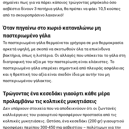
σημαίνει πως για να πάρει κάποιος τρώγοντας μπρόκολο όσο
ασβέστιο δίνουν 3 ποτήρια γάλα, θα πρέπει να φάει 10,5 κούπες
από το σκουροπράσινο λαχανικό!
Όταν πηγαίνω στο χωριό καταναλώνω μη
παστεριωμένο γάλα
Το παστεριωμένο γάλα θερμαίνεται γρήγορα σε μια θερμοκρασία
αρκετά υψηλή, με σκοπό να σκοτωθούν όλα τα επικίνδυνα
βακτήρια, όπως η λιστέρια. Οι αλλαγές που υπόκειται το γάλα στη
διατροφική του αξία με την παστερίωση είναι ελάχιστες. Το
παστεριωμένο γάλα υπερέχει σημαντικά από πλευράς ασφάλειας
και η θρεπτική του αξία είναι σχεδόν ίδια με αυτήν του μη
παστεριωμένου γάλακτος.
Τρώγοντας ένα κεσεδάκι γιαούρτι κάθε μέρα
προλαμβάνω τις κολπικές μυκητιάσεις
Δεν υπάρχουν στοιχεία που να αποδεικνύουν ότι οι ζωντανές
καλλιέργειες του γιαουρτιού προσφέρουν προστασία από τις
κολπικές μυκητιάσεις. Ωστόσο, ένα κεσεδάκι (200 gr) γιαουρτιού
προσφέρει περίπου 300-450 mg ασβεστίου – πολύτιμων για την