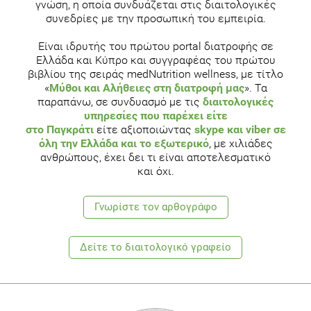
γνώση, η οποία συνδυάζεται στις διαιτολογικές
reevaluation of the evidence." Pediatrics 115(3): 736-43.
συνεδρίες με την προσωπική του εμπειρία.
Palacios, S., C. Castelo-Branco, et al. (2005). "Changes in
Είναι ιδρυτής του πρώτου portal διατροφής σε
bone turnover markers after calcium-enriched milk
Ελλάδα και Κύπρο και συγγραφέας του πρώτου
supplementation in healthy postmenopausal women: a
βιβλίου της σειράς medNutrition wellness, με τίτλο
randomized, double-blind, prospective clinical trial."
«
Μύθοι και Αλήθειες στη διατροφή μας
». Τα
Menopause 12(1): 63-8.
παραπάνω, σε συνδυασμό με τις
διαιτολογικές
υπηρεσίες που παρέχει είτε
Prince, R., A. Devine, et al. (1995). "The effects of calcium
στο Παγκράτι
είτε αξιοποιώντας
skype και viber σε
supplementation (milk powder or tablets) and exercise on
όλη την Ελλάδα και το εξωτερικό
, με χιλιάδες
bone density in postmenopausal women." J Bone Miner Res
ανθρώπους, έχει δει τι είναι αποτελεσματικό
10(7): 1068-75.
και όχι.
Storm, D., R. Eslin, et al. (1998). "Calcium supplementation
Γνωρίστε τoν αρθογράφο
prevents seasonal bone loss and changes in biochemical
markers of bone turnover in elderly New England women: a
randomized placebo-controlled trial." J Clin Endocrinol Metab
Δείτε το διαιτολογικό γραφείο
83(11): 3817-25.
Weinsier, R. L. and C. L. Krumdieck (2000). "Dairy foods and
bone health: examination of the evidence." Am J Clin Nutr