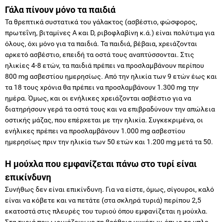
Γάλα πίνουν μόνο τα παιδιά
Τα θρεπτικά συστατικά του γάλακτος (ασβέστιο, φώσφορος,
πρωτεΐνη, βιταμίνες Α και D, ριβοφλαβίνη κ.ά.) είναι πολύτιμα για
όλους, όχι μόνο για τα παιδιά. Τα παιδιά, βέβαια, χρειάζονται
αρκετό ασβέστιο, επειδή τα οστά τους αναπτύσσονται. Στις
ηλικίες 4-8 ετών, τα παιδιά πρέπει να προσλαμβάνουν περίπου
800 mg ασβεστίου ημερησίως. Από την ηλικία των 9 ετών έως και
τα 18 τους χρόνια θα πρέπει να προσλαμβάνουν 1.300 mg την
ημέρα. Όμως, και οι ενήλικες χρειάζονται ασβέστιο για να
διατηρήσουν γερά τα οστά τους και να επιβραδύνουν την απώλεια
οστικής μάζας, που επέρχεται με την ηλικία. Συγκεκριμένα, οι
ενήλικες πρέπει να προσλαμβάνουν 1.000 mg ασβεστίου
ημερησίως πριν την ηλικία των 50 ετών και 1.200 mg μετά τα 50.
Η μούχλα που εμφανίζεται πάνω στο τυρί είναι
επικίνδυνη
Συνήθως δεν είναι επικίνδυνη. Για να είστε, όμως, σίγουροι, καλό
είναι να κόβετε και να πετάτε (στα σκληρά τυριά) περίπου 2,5
εκατοστά στις πλευρές του τυριού όπου εμφανίζεται η μούχλα.
Στα τυριά που ωριμάζουν με τη βοήθεια μυκήτων, όπως το μπλε