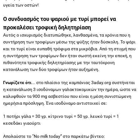
υγεία των οστών!
O συνδυασμός του ψαριού με τυρί μπορεί να
προκαλέσει τροφική δηλητηρίαση
Αυτός ο ισχυρισμός διατυπώθηκε, λανθασμένα, τα χρόνια που η
συντήρηση των τροφίμων μέσω της ψύξης ήταν δύσκολη. Το ψάρι
και το τυρί είναι ευπαθή τρόφιμα στα μικρόβια. Από τη στιγμή που
η συντήρηση των τροφίμων δεν ήταν σωστή εκείνη την εποχή, η
πιθανότητα τροφικής δηλητηρίασης με την ταυτόχρονη
κατανάλωση των δύο τροφίμων ήταν αυξημένη.
Γνωρίζετε ότι
... στο πλαίσιο της καμπάνιας 3aday.org συστήνεται
η κατανάλωση 3 ισοδύναμων γαλακτοκομικών την ημέρα, ώστε να
καλυφθούν τα 900 mg ασβεστίου που είναι η μέση συνιστώμενη
ημερήσια πρόσληψη. Ένα ισοδύναμο αντιστοιχεί σε:
1 ποτήρι γάλα = 30 γρ. κίτρινο τυρί = 50 γρ. λευκό τυρί = 1
κεσεδάκι γιαούρτι
Απολαύστε το “No milk today” στο παρκάτω βίντεο: