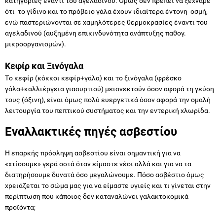
κατηγορίες έναντι του αγελαδινού. Όμως δεν πρέπει να ξεχνάμε
ότι το γίδινο και το πρόβειο γάλα έχουν ιδιαίτερα έντονη οσμή,
ενώ παστεριώνονται σε χαμηλότερες θερμοκρασίες έναντι του
αγελαδινού (αυξημένη επικινδυνότητα ανάπτυξης παθογ.
μικροοργανισμών).
Κεφίρ και Ξινόγαλα
Τo κεφίρ (κόκκοι κεφίρ+γάλα) και το ξινόγαλα (φρέσκο
γάλα+καλλιέργεια γιαουρτιού) μειονεκτούν όσον αφορά τη γεύση
τους (όξινη), είναι όμως πολύ ευεργετικά όσον αφορά την ομαλή
λειτουργία του πεπτικού συστήματος και την εντερική χλωρίδα.
Εναλλακτικές πηγές ασβεστίου
Η επαρκής πρόσληψη ασβεστίου είναι σημαντική για να
«χτίσουμε» γερά οστά όταν είμαστε νέοι αλλά και για να τα
διατηρήσουμε δυνατά όσο μεγαλώνουμε. Πόσο ασβέστιο όμως
χρειάζεται το σώμα μας για να είμαστε υγιείς και τι γίνεται στην
περίπτωση που κάποιος δεν καταναλώνει γαλακτοκομικά
προϊόντα;