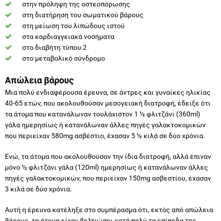
στην πρόληψη της οστεοπόρωσης
στη διατήρηση του σωματικού βάρους
στη μείωση του λιπώδους ιστού
στα καρδιαγγειακά νοσήματα
στο διαβήτη τύπου 2
στο μεταβολικό σύνδρομο
Απώλεια βάρους
Μια πολύ ενδιαφέρουσα έρευνα, σε άντρες και γυναίκες ηλικίας
40-65 ετών, που ακολουθούσαν μεσογειακή διατροφή, έδειξε ότι
τα άτομα που κατανάλωναν τουλάχιστον 1 ½ φλιτζάνι (360ml)
γάλα ημερησίως ή κατανάλωναν άλλες πηγές γαλακτοκομικών
που περιείχαν 580mg ασβέστιο, έχασαν 5 ½ κιλά σε δύο χρόνια.
Ενώ, τα άτομα που ακολουθούσαν την ίδια διατροφή, αλλά έπιναν
μόνο ½ φλιτζάνι γάλα (120ml) ημερησίως ή κατανάλωναν άλλες
πηγές γαλακτοκομικών, που περιείχαν 150mg ασβεστίου, έχασαν
3 κιλά σε δύο χρόνια.
Αυτή η έρευνα κατέληξε στο συμπέρασμα ότι, εκτός από απώλεια
βάρους, τα άτομα είχαν βελτιώσει κατά πολύ τα επίπεδα της