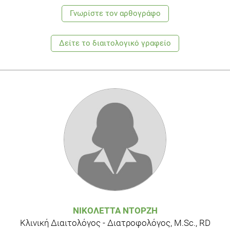
http://www.ajcn.org/content/early/2010/09/01/ajcn.2010.29355.
Γνωρίστε τoν αρθογράφο
Martin L. Milk Drinkers may Lose more Weight. Web Med
[Internet]. 2010 September 22 [cided 2012 May 2nd].
Δείτε το διαιτολογικό γραφείο
Available from:
http://www.webmd.com/food-
recipes/news/20100922/milk-drinkers-may-lose-more-
weight
ΝΙΚΟΛΈΤΤΑ ΝΤΟΡΖΉ
Κλινική Διαιτολόγος - Διατροφολόγος, M.Sc., RD