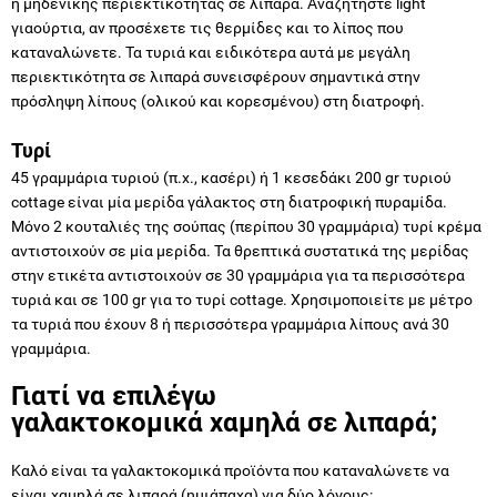
ή μηδενικής περιεκτικότητας σε λιπαρά. Αναζητήστε light
γιαούρτια, αν προσέχετε τις θερμίδες και το λίπος που
καταναλώνετε. Τα τυριά και ειδικότερα αυτά με μεγάλη
περιεκτικότητα σε λιπαρά συνεισφέρουν σημαντικά στην
πρόσληψη λίπους (ολικού και κορεσμένου) στη διατροφή.
Τυρί
45 γραμμάρια τυριού (π.χ., κασέρι) ή 1 κεσεδάκι 200 gr τυριού
cottage είναι μία μερίδα γάλακτος στη διατροφική πυραμίδα.
Μόνο 2 κουταλιές της σούπας (περίπου 30 γραμμάρια) τυρί κρέμα
αντιστοιχούν σε μία μερίδα. Τα θρεπτικά συστατικά της μερίδας
στην ετικέτα αντιστοιχούν σε 30 γραμμάρια για τα περισσότερα
τυριά και σε 100 gr για το τυρί cottage. Χρησιμοποιείτε με μέτρο
τα τυριά που έχουν 8 ή περισσότερα γραμμάρια λίπους ανά 30
γραμμάρια.
Γιατί να επιλέγω
γαλακτοκομικά χαμηλά σε λιπαρά;
Καλό είναι τα γαλακτοκομικά προϊόντα που καταναλώνετε να
είναι χαμηλά σε λιπαρά (ημιάπαχα) για δύο λόγους: