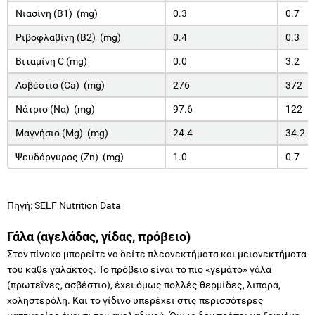
Νιασίνη (Β1) (mg)
0.3
0.7
Ριβοφλαβίνη (Β2) (mg)
0.4
0.3
Βιταμίνη C (mg)
0.0
3.2
Ασβέστιο (Ca) (mg)
276
372
Νάτριο (Να) (mg)
97.6
122
Μαγνήσιο (Mg) (mg)
24.4
34.2
Ψευδάργυρος (Zn) (mg)
1.0
0.7
Πηγή: SELF Nutrition Data
Γάλα (αγελάδας, γίδας, πρόβειο)
Στον πίνακα μπορείτε να δείτε πλεονεκτήματα και μειονεκτήματα
του κάθε γάλακτος. Το πρόβειο είναι το πιο «γεμάτο» γάλα
(πρωτεΐνες, ασβέστιο), έχει όμως πολλές θερμίδες, λιπαρά,
χοληστερόλη. Και το γίδινο υπερέχει στις περισσότερες