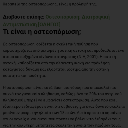
θεραπεία της οστεοπόρωσης, είναι η πρόληψή της.
Διαβάστε επίσης:
Οστεοπόρωση: Διατροφική
Αντιμετώπιση [ΟΔΗΓΟΣ]
Τι είναι η οστεοπόρωση;
Ως οστεοπόρωση, ορίζεται η σκελετική πάθηση που
χαρακτηρίζεται από μειωμένη οστική αντοχή και προδιαθέτει ένα
άτομο σε αυξημένο κίνδυνο κατάγματος (NIH, 2001). Η οστική
αντοχή, καθορίζεται από την ελάχιστη ικανή για πρόκληση
κατάγματος δύναμη και εξαρτάται ισότιμα από την οστική
ποιότητα και ποσότητα.
Η οστεοπόρωση είναι κατά βάση μια νόσος που απασχολεί πιο
συχνά τον γυναικείο πληθυσμό, καθώς μόνο το 20% του αντρικού
πληθυσμού μπορεί να εμφανίσει οστεοπόρωση. Αυτό που έχει
ιδιαίτερο ενδιαφέρον είναι ότι οι βάσεις για έναν δυνατό σκελετό
μπαίνουν μέχρι την ηλικία των 18 ετών. Αυτό πρακτικά σημαίνει
ότι οι γονείς είναι αυτοί που πρέπει να βάλουν το λιθαράκι τους
για την καλύτερη μετέπειτα σκελετική υγεία των παιδιών τους.