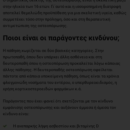
στην ηλικία των 16 ετών. Γι΄αυτό και η ισσοροπημένη διατροφή
αποτελεί θεμελιώδη προϋπόθεση για μια σκελετική υγεία, καθώς
συμμετέχει τόσο στην πρόληψη, όσο και στη θεραπευτική
αντιμετώπιση της οστεοπόρωσης.
Ποιοι είναι οι παράγοντες κινδύνου;
Η πάθηση χωρίζεται σε δύο βασικές κατηγορίες. Στην
πρωτοπαθή, όπου δεν υπάρχει άλλη ασθένεια και στη
δευτεροπαθή όπου η οστεοπόρωση προκαλείται λόγω κάποιας
άλλης πάθησης. Η δευτεροπαθής οστεοπόρωση οφείλεται
πάντοτε από κάποια υποκείμενη πάθηση, όπως είναι τα χρόνια
φλεγμονώδη νοσήματα του εντέρου, ο υπερθυρεοειδισμός, η
χρήση κορτικοστεροειδών φαρμάκων κ.ά.
Παράγοντες που έχει φανεί ότι σχετίζονται με τον κίνδυνο
εμφάνισης οστεοπόρωσης και αυξάνουν έμμεσα ή άμεσα τον
κίνδυνο είναι:
Η ανεπαρκής λήψη ασβεστίου και βιταμίνης D