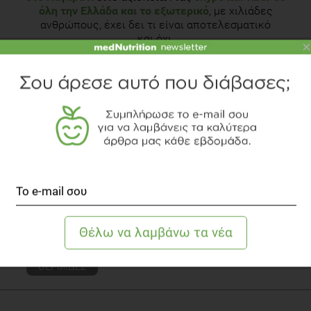
όλη την Ελλάδα και το εξωτερικό
, με χιλιάδες
ανθρώπους, έχει δει τι είναι αποτελεσματικό
και όχι.
×
Γνωρίστε τoν αρθογράφο
Δείτε το διαιτολογικό γραφείο
TOPICS
ΓΑΛΑΚΤΟΚΟΜΙΚΑ
ΘΡΕΠΤΙΚΑ ΣΥΣΤΑΤΙΚΑ
ΔΙΑΤΡΟΦΗ
ΥΓΕΙΑ
ΟΣΤΑ
ΑΣΒΕΣΤΙΟ
ΛΕΞΙΚΟ
ΜΕΤΑΛΛΑ
ΠΡΩΤΕΪΝΕΣ
ΘΕΡΜΙΔΕΣ