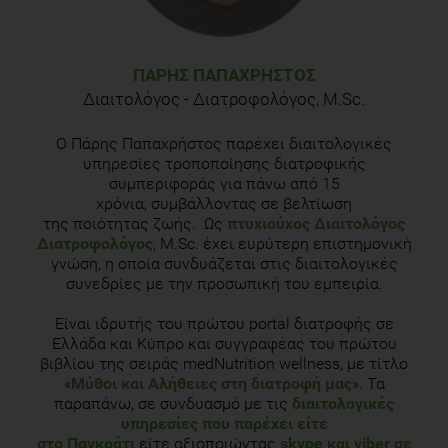
WHO Scientific Group. Geneva, World Health Organization,
2003 (WHO Technical Report Series, No. 921).
Zhang C, Liu Z, Klein GL. Overview of pediatric bone problems
ΠΆΡΗΣ ΠΑΠΑΧΡΉΣΤΟΣ
and related osteoporosis. J Musculoskelet Neuronal Interact.
Διαιτολόγος - Διατροφολόγος, M.Sc.
2012 Sep;12(3):174-82.
Ο Πάρης Παπαχρήστος παρέχει διαιτολογικές
υπηρεσίες τροποποίησης διατροφικής
συμπεριφοράς για πάνω από 15
χρόνια, συμβάλλοντας σε βελτίωση
της ποιότητας ζωής. Ως
πτυχιούχος Διαιτολόγος
Διατροφολόγος
, M.Sc. έχει ευρύτερη επιστημονική
γνώση, η οποία συνδυάζεται στις διαιτολογικές
συνεδρίες με την προσωπική του εμπειρία.
Είναι ιδρυτής του πρώτου portal διατροφής σε
Ελλάδα και Κύπρο και συγγραφέας του πρώτου
βιβλίου της σειράς medNutrition wellness, με τίτλο
«
Μύθοι και Αλήθειες στη διατροφή μας
». Τα
παραπάνω, σε συνδυασμό με τις
διαιτολογικές
υπηρεσίες που παρέχει είτε
στο Παγκράτι
είτε αξιοποιώντας
skype και viber σε