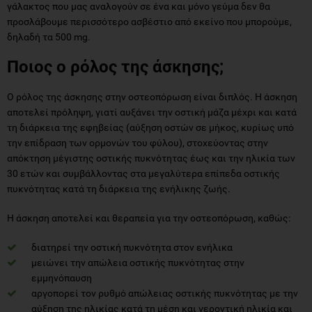
γάλακτος που μας αναλογούν σε ένα και μόνο γεύμα δεν θα
προσλάβουμε περισσότερο ασβέστιο από εκείνο που μπορούμε,
δηλαδή τα 500 mg.
Ποιος ο ρόλος της άσκησης;
Ο ρόλος της άσκησης στην οστεοπόρωση είναι διπλός. Η άσκηση
αποτελεί πρόληψη, γιατί αυξάνει την οστική μάζα μέχρι και κατά
τη διάρκεια της εφηβείας (αύξηση οστών σε μήκος, κυρίως υπό
την επίδραση των ορμονών του φύλου), στοχεύοντας στην
απόκτηση μέγιστης οστικής πυκνότητας έως και την ηλικία των
30 ετών και συμβάλλοντας στα μεγαλύτερα επίπεδα οστικής
πυκνότητας κατά τη διάρκεια της ενήλικης ζωής.
Η άσκηση αποτελεί και θεραπεία για την οστεοπόρωση, καθώς:
διατηρεί την οστική πυκνότητα στον ενήλικα
μειώνει την απώλεια οστικής πυκνότητας στην
εμμηνόπαυση
αργοπορεί τον ρυθμό απώλειας οστικής πυκνότητας με την
αύξηση της ηλικίας κατά τη μέση και γεροντική ηλικία και