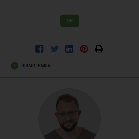
OK
ΒΙΒΛΙΟΓΡΑΦΙΑ
Cummins NM, Jakeman PM, Sestak I, Murphy N, Carroll P.
The effect of behavioural risk factors on osteoporosis in Irish
women. Ir J Med Sci. 2012 Jul 28.
Nowson CA. Prevention of fractures in older people with
calcium and vitamin D. Nutrients. 2010 Sep;2(9):975-84.
Epub 2010 Sep 16.
Prevention and management of osteoporosis. Report of a