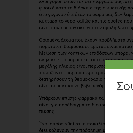
εγρήγορση όπως π.χ στην εργασία μας, στη
φυσικά κατά τη διάρκεια της σωματικής άσ
στο γεγονός ότι όταν το σώμα μας δεν λαμ
κύτταρα το νερό καθώς και τις ουσίες που 
είναι πολύ σημαντικά για την ομαλή λειτο
Ορισμένα άτομα που έχουν προβλήματα υγ
πυρετός, η διάρροια, οι εμετοί, είναι κα
Μείωση των νοητικών επιδόσεων μπορεί ν
ενήλικες. Παρόμοια κατάσταση μπορεί να σ
μεγάλης ηλικίας είναι περισσότερα ευαίσθ
χρειάζονται περισσότερο χρόνο για την επ
διατηρήσουν τη θερμοκρασία τους σταθερ
είναι σημαντικό να βεβαιωνόμαστε ότι σε
Υπάρχουν επίσης φάρμακα τα οποία αυξάν
είναι για παράδειγμα τα διουρητικά που χ
πίεσης.
Έχει αποδειχθεί ότι η ποικιλία και η ωραί
διευκολύνουν την πρόσληψη υγρών, ιδίως 