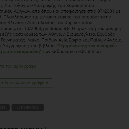
ς Διαιτολογίας-Διατροφής του Χαροκοπείου
ημίου Αθηνών, από όπου και αποφοίτησε στις 07/2001 με
3. Ολοκλήρωσε τις μεταπτυχιακές του σπουδές στην
ση Κλινικής Διαιτολογίας του Χαροκοπείου
ημίου στις 10/2003, με βαθμό 8,8. Η πρακτική του άσκηση
α εξής νοσοκομεία των Αθηνών: Σισμανόγλειο, Ερυθρός
 Γεννηματάς, Λαικό, Παίδων Αγία Σοφία και Παίδων Αγλαία
. Συγγραφέας του βιβλίου
"Περιμένοντας τον πελαργό -
ή στην εγκυμοσύνη"
των εκδόσεων medNutrition.
τε τoν αρθογράφο
το διαιτολογικό γραφείο
ΣΗ
ΕΓΚΕΦΑΛΟΣ