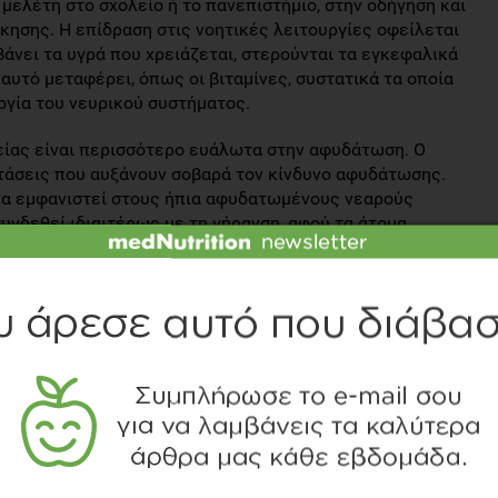
 μελέτη στο σχολείο ή το πανεπιστήμιο, στην οδήγηση και
κησης. Η επίδραση στις νοητικές λειτουργίες οφείλεται
βάνει τα υγρά που χρειάζεται, στερούνται τα εγκεφαλικά
αυτό μεταφέρει, όπως οι βιταμίνες, συστατικά τα οποία
υργία του νευρικού συστήματος.
είας είναι περισσότερο ευάλωτα στην αφυδάτωση. Ο
ταστάσεις που αυξάνουν σοβαρά τον κίνδυνο αφυδάτωσης.
α εμφανιστεί στους ήπια αφυδατωμένους νεαρούς
υνδεθεί ιδιαιτέρως με τη γήρανση, αφού τα άτομα
ητα στην ήπια αφυδάτωση, πίνουν λιγότερα υγρά και
ανυδάτωσή τους. Τέλος, τα παιδιά, προκειμένου να
ή χάνουν περισσότερο νερό μέσω εφίδρωσης, συνεπώς,
 υψηλές θερμοκρασίες καταναλώνουν αρκετά υγρά.
ουν την απώλεια νερού από το σώμα. Τέτοια φάρμακα
ρησιμοποιούνται για την καταπολέμηση της υψηλής
α γεύση των ποτών είναι σημαντικοί παράγοντες που
όταν οι απαιτήσεις για ενυδάτωση είναι υψηλές. Προσοχή