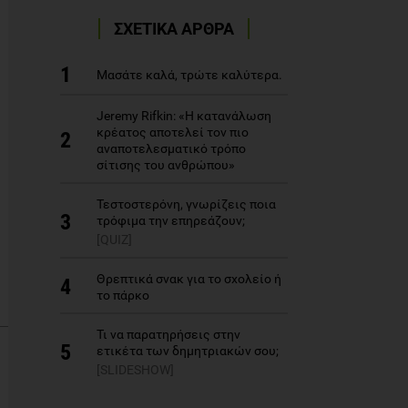
ΣΧΕΤΙΚΑ ΑΡΘΡΑ
1
Μασάτε καλά, τρώτε καλύτερα.
Jeremy Rifkin: «Η κατανάλωση
κρέατος αποτελεί τον πιο
2
αναποτελεσματικό τρόπο
σίτισης του ανθρώπου»
Τεστοστερόνη, γνωρίζεις ποια
3
τρόφιμα την επηρεάζουν;
[QUIZ]
Θρεπτικά σνακ για το σχολείο ή
4
το πάρκο
Τι να παρατηρήσεις στην
5
ετικέτα των δημητριακών σου;
[SLIDESHOW]