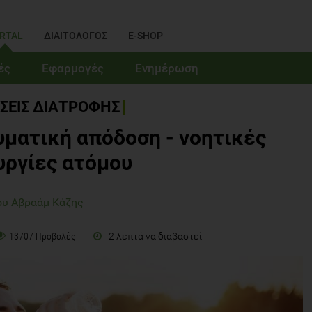
RTAL
ΔΙΑΙΤΟΛΟΓΟΣ
E-SHOP
ές
Εφαρμογές
Ενημέρωση
ΣΕΙΣ ΔΙΑΤΡΟΦΗΣ
ματική απόδοση - νοητικές
υργίες ατόμου
ου Αβραάμ Κάζης
2 λεπτά να διαβαστεί
13707 Προβολές