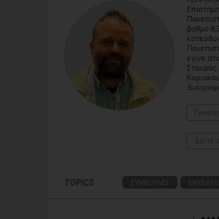
Επιστήμη
Πανεπιστ
βαθμό 8,
κατεύθυν
Πανεπιστ
έγινε στ
Σταυρός,
Κυριακού
Διατροφ
Γνωρίσ
Δείτε 
TOPICS
ΣΥΜΒΟΥΛΕΣ
ΕΝΥΔΑΤΩ