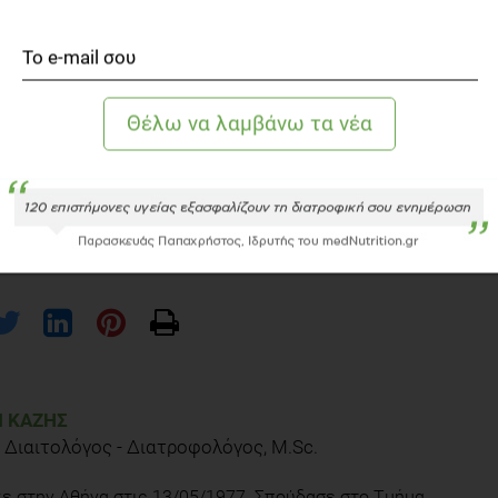
αλκοόλ σε συγκέντρωση 10% ή περισσότερο, όπως τα
 σε απώλεια υγρών.
 απαραίτητη για τη σωστή λειτουργία του οργανισμού
 επίπεδο και καθίσταται ακόμα πιο σημαντική με το
ξηση της θερμοκρασίας. Η καθημερινή και συνεχής
η και ζωτικής σημασίας. Η λήψη τους πρέπει να αρχίζει
ά χρονικά διαστήματα και σε μικρές ποσότητες, καθ’ όλη
γρά ακόμα και όταν δεν διψάμε και φυσικά φροντίζουμε να
 λεπτό!
 ΚΆΖΗΣ
 Διαιτολόγος - Διατροφολόγος, M.Sc.
ε στην Αθήνα στις 13/05/1977. Σπούδασε στο Tμήμα