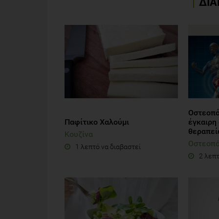
ΔΙΑ
Οστεοπό
Παφίτικο Χαλούμι
έγκαιρη
θεραπεί
Κουζίνα
Οστεοπ
1 λεπτό να διαβαστεί
2 λεπτ