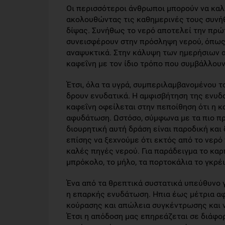
Οι περισσότεροι άνθρωποι μπορούν να καλ
ακολουθώντας τις καθημερινές τους συνήθε
δίψας. Συνήθως το νερό αποτελεί την πρώ
συνεισφέρουν στην πρόσληψη νερού, όπως οι
αναψυκτικά. Στην κάλυψη των ημερήσιων α
καφεΐνη με τον ίδιο τρόπο που συμβάλλουν
Έτσι, όλα τα υγρά, συμπεριλαμβανομένου τ
δρουν ενυδατικά. Η αμφισβήτηση της ενυδ
καφεΐνη οφείλεται στην πεποίθηση ότι η κ
αφυδάτωση. Ωστόσο, σύμφωνα με τα πιο πρ
διουρητική αυτή δράση είναι παροδική και
επίσης να ξεχνούμε ότι εκτός από το νερό
καλές πηγές νερού. Για παράδειγμα το καρπο
μπρόκολο, το μήλο, τα πορτοκάλια το γκρέ
Ένα από τα θρεπτικά συστατικά υπεύθυνο γι
η επαρκής ενυδάτωση. Hπια έως μέτρια α
κούρασης και απώλεια συγκέντρωσης και ν
Έτσι η απόδοση μας επηρεάζεται σε διάφορ