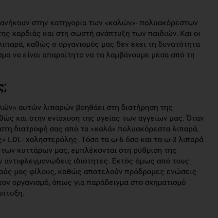
ρά ανήκουν στην κατηγορία των «καλών»- πολυακόρεστων
της καρδιάς και στη σωστή ανάπτυξη των παιδιών. Και οι
λιπαρά, καθώς ο οργανισμός μας δεν έχει τη δυνατότητα
σμα να είναι απαραίτητο να τα λαμβάνουμε μέσα από τη
ς;
λών» αυτών λιπαρών βοηθάει στη διατήρηση της
θώς και στην ενίσχυση της υγείας των αγγείων μας. Όταν
 στη διατροφή σας από τα «καλά» πολυακόρεστα λιπαρά,
» LDL- χοληστερόλης. Τόσο τα ω-6 όσο και τα ω-3 λιπαρά
 των κυττάρων μας, εμπλέκονται στη ρύθμιση της
υν αντιφλεγμονώδεις ιδιότητες. Εκτός όμως από τους
ικρούς μας φίλους, καθώς αποτελούν πρόδρομες ενώσεις
τον οργανισμό, όπως για παράδειγμα στο σχηματισμό
άπτυξη.