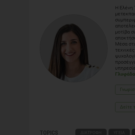
Acid Blood Levels Clinical Significance Update. Cur
Η Ελένη 
μετεκπαι
The Facts on Omega-3 Fatty Acids (http://www.we
συμπεριφ
αποτέλεσ
μοτίβα σ
αποκτήσο
Μέσα στι
τεχνικές
ψυχολογί
προσέγγι
υπηρεσίε
Γλυφάδα 
Γνωρίσ
Δείτε 
TOPICS
ΔΙΑΤΡΟΦΗ
ΥΓΕΙΑ