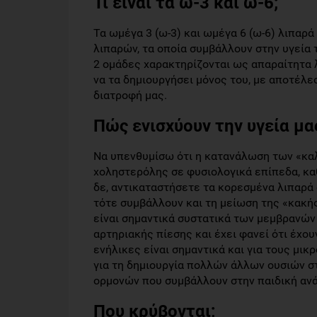
Τι είναι τα ω-3 και ω-6;
Τα ωμέγα 3 (ω-3) και ωμέγα 6 (ω-6) λιπα
λιπαρών, τα οποία συμβάλλουν στην υγεία 
2 ομάδες χαρακτηρίζονται ως απαραίτητα 
να τα δημιουργήσει μόνος του, με αποτέλε
διατροφή μας.
Πώς ενισχύουν την υγεία μα
Να υπενθυμίσω ότι η κατανάλωση των «κα
χοληστερόλης σε φυσιολογικά επίπεδα, κα
δε, αντικαταστήσετε τα κορεσμένα λιπαρά
τότε συμβάλλουν και τη μείωση της «κακής
είναι σημαντικά συστατικά των μεμβρανών
αρτηριακής πίεσης και έχει φανεί ότι έχο
ενήλικες είναι σημαντικά και για τους μ
για τη δημιουργία πολλών άλλων ουσιών σ
ορμονών που συμβάλλουν στην παιδική αν
Που κρύβονται;