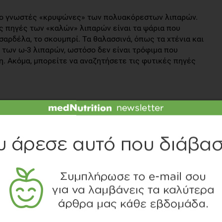
 πιο γνωστές «κρυψώνες» των πολυακόρεστων λιπαρών.
ές πηγές των «καλών» λιπαρών είναι τα ψάρια που
 σαρδέλα, το σκουμπρί. Τα θαλασσινά, όπως τα χτένια και
 των ω-3 λιπαρών, ωστόσο δεν είναι τρόφιμα που
. Ακόμα, μπορείτε να αναζητήσετε τις φυτικές πηγές
λακή φυτική μαργαρίνη και
κτοκιμικά ροφήματα
 πηγή των απαραίτητων ω-3