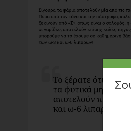
Σίγουρα τα ψάρια αποτελούν μία από τις
Πέρα από τον τόνο και την πέστροφα, καλ
ξεκινούν από «Σ», όπως είναι ο σολομός, η
οι γαρίδες, αποτελούν επίσης καλές πηγές
μπορούμε να τα έχουμε σε καθημερινή βάση
των ω-3 και ω-6 λιπαρών!
Το ξέρατε ότι η μα
τα φυτικά μη-γαλα
αποτελούν πλούσια
και ω-6 λιπαρών;