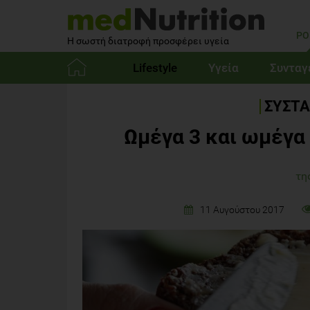
PO
Η σωστή διατροφή προσφέρει υγεία
Lifestyle
Υγεία
Συνταγ
Αρχική
ΣΥΣΤΑ
Ωμέγα 3 και ωμέγα 
τη
11 Αυγούστου 2017