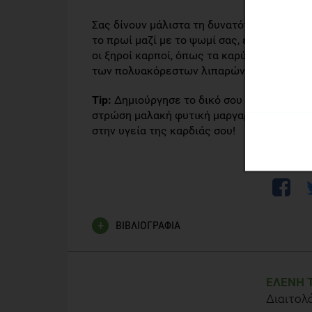
Σας δίνουν μάλιστα τη δυνατότητα να έχετ
το πρωί μαζί με το ψωμί σας, είτε στο σνακ
οι ξηροί καρποί, όπως τα καρύδια, τα αμύγ
των πολυακόρεστων λιπαρών.
Tip:
Δημιούργησε το δικό σου θρεπτικό σάν
στρώση μαλακή φυτική μαργαρίνη και τόνο, 
στην υγεία της καρδιάς σου!
ΒΙΒΛΙΟΓΡΑΦΙΑ
EUFIC, 8 Facts on Fats (Q&A), 22 September 2015 a
on-fats
ΕΛΈΝΗ 
Διαιτολ
Superko, H.R., Superko, A.R., Lundberg, G.P., Margol