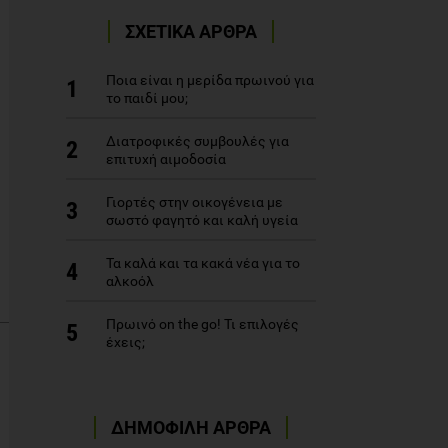
ΣΧΕΤΙΚΑ ΑΡΘΡΑ
Ποια είναι η μερίδα πρωινού για
1
το παιδί μου;
Διατροφικές συμβουλές για
2
επιτυχή αιμοδοσία
Γιορτές στην οικογένεια με
3
σωστό φαγητό και καλή υγεία
Τα καλά και τα κακά νέα για το
4
αλκοόλ
Πρωινό on the go! Τι επιλογές
5
έχεις;
ΔΗΜΟΦΙΛΗ ΑΡΘΡΑ