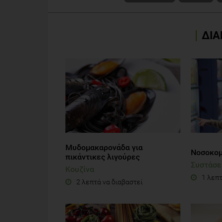
ΔΙΑ
Μυδομακαρονάδα για
Νοσοκομε
πικάντικες λιγούρες
Συστάσε
Κουζίνα
1 λεπτ
2 λεπτά να διαβαστεί