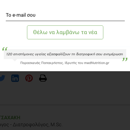
ε τα καλά λιπαρά στη διατροφή σας όλες τις ώρες, είτε
 στο σάντουίτς σας αλλά και κατά τη μαγειρική. Επιπλέον,
δαλα, τα φιστίκια αποτελούν εξίσου καλές φυτικές πηγές
τουιτς χρησιμοποιώντας ψωμί ολικής άλεσης, μία λεπτή
για να έχεις και εσύ τα ω-3 και ω-6 λιπαρά συμμάχους
vailable on http://www.eufic.org/en/whats-in-food/article/8-facts-
ΤΣΑΧΆΚΗ
όγος - Διατροφολόγος, M.Sc.
is, B., Garrett, B.C., Nasir, K., Agatston, A.S. (2014) Omega-3 Fatty