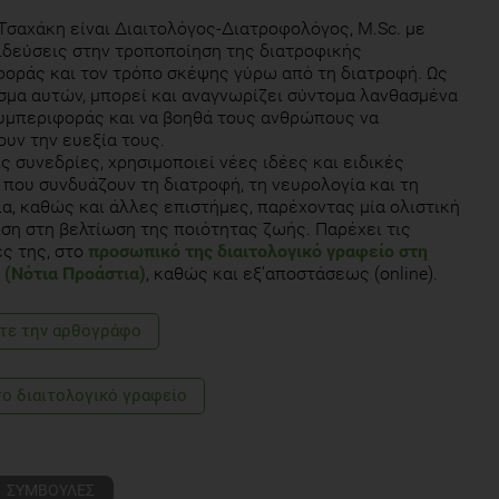
rent Cardiovascular Risk Reports. 8(11):407
Τσαχάκη είναι Διαιτολόγος-Διατροφολόγος, M.Sc. με
δεύσεις στην τροποποίηση της διατροφικής
bmd.com/healthy-aging/omega-3-fatty-acids-fact-sheet#1)
οράς και τον τρόπο σκέψης γύρω από τη διατροφή. Ως
μα αυτών, μπορεί και αναγνωρίζει σύντομα λανθασμένα
υμπεριφοράς και να βοηθά τους ανθρώπους να
υν την ευεξία τους.
ς συνεδρίες, χρησιμοποιεί νέες ιδέες και ειδικές
 που συνδυάζουν τη διατροφή, τη νευρολογία και τη
α, καθώς και άλλες επιστήμες, παρέχοντας μία ολιστική
ση στη βελτίωση της ποιότητας ζωής. Παρέχει τις
ς της, στο
προσωπικό της διαιτολογικό γραφείο στη
(Νότια Προάστια)
, καθώς και εξ’αποστάσεως (online).
τε την αρθογράφο
το διαιτολογικό γραφείο
ΣΥΜΒΟΥΛΕΣ