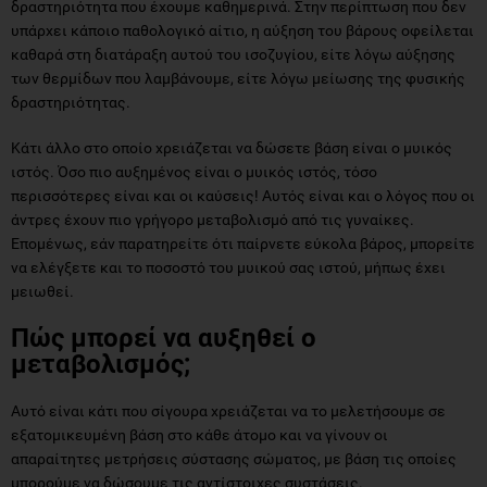
δραστηριότητα που έχουμε καθημερινά. Στην περίπτωση που δεν
υπάρχει κάποιο παθολογικό αίτιο, η αύξηση του βάρους οφείλεται
καθαρά στη διατάραξη αυτού του ισοζυγίου, είτε λόγω αύξησης
των θερμίδων που λαμβάνουμε, είτε λόγω μείωσης της φυσικής
δραστηριότητας.
Κάτι άλλο στο οποίο χρειάζεται να δώσετε βάση είναι ο μυικός
ιστός. Όσο πιο αυξημένος είναι ο μυικός ιστός, τόσο
περισσότερες είναι και οι καύσεις! Αυτός είναι και ο λόγος που οι
άντρες έχουν πιο γρήγορο μεταβολισμό από τις γυναίκες.
Επομένως, εάν παρατηρείτε ότι παίρνετε εύκολα βάρος, μπορείτε
να ελέγξετε και το ποσοστό του μυικού σας ιστού, μήπως έχει
μειωθεί.
Πώς μπορεί να αυξηθεί ο
μεταβολισμός;
Αυτό είναι κάτι που σίγουρα χρειάζεται να το μελετήσουμε σε
εξατομικευμένη βάση στο κάθε άτομο και να γίνουν οι
απαραίτητες μετρήσεις σύστασης σώματος, με βάση τις οποίες
μπορούμε να δώσουμε τις αντίστοιχες συστάσεις.