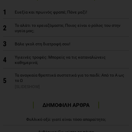
1
Ευεξία και πρωινός φραπέ; Πάνε μαζί!
Το αλάτι το χρειαζόμαστε; Ποιος είναι ο ρόλος του στην
2
υγεία μας;
3
Βάλε γκολ στη διατροφή σου!
Υγιεινές τροφές: Μπορείς να τις καταναλώνεις
4
καθημερινά;
Τα αναγκαία θρεπτικά συστατικά για το παιδί: Από το Α ως
5
το Ω
[SLIDESHOW]
ΔΗΜΟΦΙΛΗ ΑΡΘΡΑ
Φυλλικό οξύ: γιατί είναι τόσο απαραίτητο;
Ανθότυρο: Γνωρίστε τα πάντα