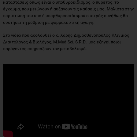
καταστάσεις όπως είναι ο υποθυροειδισμός, ο πυρετός, το
έγκαυμα, που μειώνουν ή αυξάνουν τις καύσεις μας. Μάλιστα στην
περίπτωση του υπό ή υπερθυρεοειδισμού ο ιατρός συνήθως θα
συστήσει τη ρύθμιση με φαρμακευτική αγωγή.
Στο video που ακολουθεί ο κ. Χάρης Δημοσθενόπουλος Κλινικός
Διαιτολόγος & Βιολόγος, M.Med.Sci. S.R.D., μας εξηγεί ποιοι
παράγοντες επηρεάζουν τον μεταβολισμό.