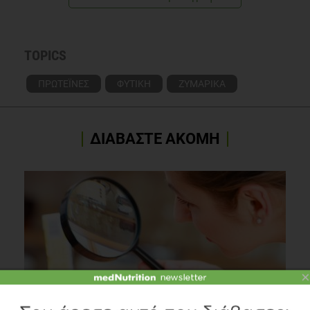
TOPICS
ΠΡΩΤΕΪΝΕΣ
ΦΥΤΙΚΗ
ΖΥΜΑΡΙΚΑ
ΔΙΑΒΑΣΤΕ ΑΚΟΜΗ
×