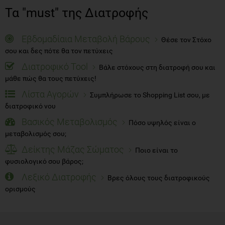
Τα "must" της Διατροφής
Εβδομαδίαια Μεταβολή Βάρους
Θέσε τον Στόχο
σου και δες πότε θα τον πετύχεις
Διατροφικό Tool
Βάλε στόχους στη διατροφή σου και
μάθε πώς θα τους πετύχεις!
Λίστα Αγορών
Συμπλήρωσε το Shopping List σου, με
διατροφικό νου
Βασικός Μεταβολισμός
Πόσο υψηλός είναι ο
μεταβολισμός σου;
Δείκτης Μάζας Σώματος
Ποιο είναι το
φυσιολογικό σου βάρος;
Λεξικό Διατροφής
Βρες όλους τους διατροφικούς
ορισμούς