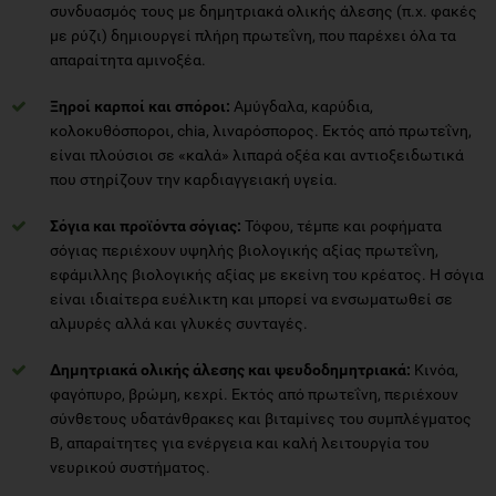
συνδυασμός τους με δημητριακά ολικής άλεσης (π.χ. φακές
με ρύζι) δημιουργεί πλήρη πρωτεΐνη, που παρέχει όλα τα
απαραίτητα αμινοξέα.
Ξηροί καρποί και σπόροι:
Αμύγδαλα, καρύδια,
κολοκυθόσποροι, chia, λιναρόσπορος. Εκτός από πρωτεΐνη,
είναι πλούσιοι σε «καλά» λιπαρά οξέα και αντιοξειδωτικά
που στηρίζουν την καρδιαγγειακή υγεία.
Σόγια και προϊόντα σόγιας:
Τόφου, τέμπε και ροφήματα
σόγιας περιέχουν υψηλής βιολογικής αξίας πρωτεΐνη,
εφάμιλλης βιολογικής αξίας με εκείνη του κρέατος. Η σόγια
είναι ιδιαίτερα ευέλικτη και μπορεί να ενσωματωθεί σε
αλμυρές αλλά και γλυκές συνταγές.
Δημητριακά ολικής άλεσης και ψευδοδημητριακά:
Κινόα,
φαγόπυρο, βρώμη, κεχρί. Εκτός από πρωτεΐνη, περιέχουν
σύνθετους υδατάνθρακες και βιταμίνες του συμπλέγματος
Β, απαραίτητες για ενέργεια και καλή λειτουργία του
νευρικού συστήματος.