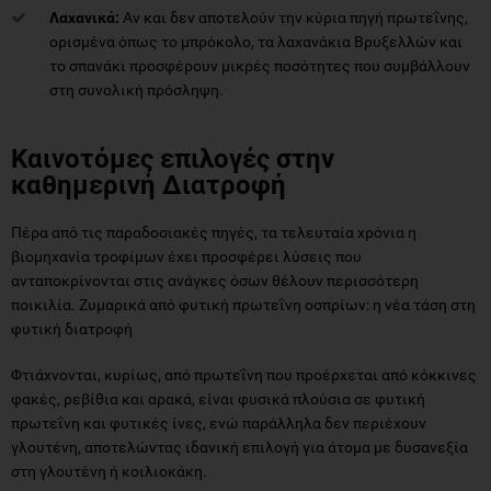
Λαχανικά:
Αν και δεν αποτελούν την κύρια πηγή πρωτεΐνης,
ορισμένα όπως το μπρόκολο, τα λαχανάκια Βρυξελλών και
το σπανάκι προσφέρουν μικρές ποσότητες που συμβάλλουν
στη συνολική πρόσληψη.
Καινοτόμες επιλογές στην
καθημερινή Διατροφή
Πέρα από τις παραδοσιακές πηγές, τα τελευταία χρόνια η
βιομηχανία τροφίμων έχει προσφέρει λύσεις που
ανταποκρίνονται στις ανάγκες όσων θέλουν περισσότερη
ποικιλία. Ζυμαρικά από φυτική πρωτεΐνη οσπρίων: η νέα τάση στη
φυτική διατροφή
Φτιάχνονται, κυρίως, από πρωτεΐνη που προέρχεται από κόκκινες
φακές, ρεβίθια και αρακά, είναι φυσικά πλούσια σε φυτική
πρωτεΐνη και φυτικές ίνες, ενώ παράλληλα δεν περιέχουν
γλουτένη, αποτελώντας ιδανική επιλογή για άτομα με δυσανεξία
στη γλουτένη ή κοιλιοκάκη.