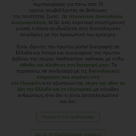
συμπεριφοράς για πάνω από 15
χρόνια, συμβάλλοντας σε βελτίωση
της ποιότητας ζωής. Ως
πτυχιούχος Διαιτολόγος
Διατροφολόγος
, M.Sc. έχει ευρύτερη επιστημονική
γνώση, η οποία συνδυάζεται στις διαιτολογικές
συνεδρίες με την προσωπική του εμπειρία.
Είναι ιδρυτής του πρώτου portal διατροφής σε
Ελλάδα και Κύπρο και συγγραφέας του πρώτου
βιβλίου της σειράς medNutrition wellness, με τίτλο
«
Μύθοι και Αλήθειες στη διατροφή μας
». Τα
παραπάνω, σε συνδυασμό με τις
διαιτολογικές
υπηρεσίες που παρέχει είτε
στο Παγκράτι
είτε αξιοποιώντας
skype και viber σε
όλη την Ελλάδα και το εξωτερικό
, με χιλιάδες
ανθρώπους, έχει δει τι είναι αποτελεσματικό
και όχι.
Γνωρίστε τoν αρθογράφο
Δείτε το διαιτολογικό γραφείο