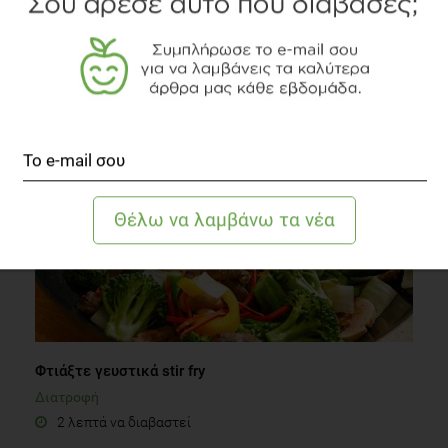
Ο γλυκαιμικός δείκτης και το γλυκαιμικό φορτίο στις
ετικέτες τροφίμων
Διατροφή
2 λεπτά να διαβαστεί
Φτιάξτε γευστικά stir fry
Διατροφή
2 λεπτά να διαβαστεί