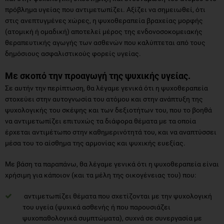
πρόβλημα υγείας που αντιμετωπίζει. Αξίζει να σημειωθεί, ότι
στις ανεπτυγμένες χώρες, η ψυχοθεραπεία βραχείας μορφής
(ατομική ή ομαδική) αποτελεί μέρος της ενδονοσοκομειακής
θεραπευτικής αγωγής των ασθενών που καλύπτεται από τους
δημόσιους ασφαλιστικούς φορείς υγείας.
Με σκοπό την προαγωγή της ψυχικής υγείας.
Σε αυτήν την περίπτωση, θα λέγαμε γενικά ότι η ψυχοθεραπεία
στοχεύει στην αυτογνωσία του ατόμου και στην ανάπτυξη της
ψυχολογικής του σκέψης και των δεξιοτήτων του, που το βοηθά
να αντιμετωπίζει επιτυχώς τα διάφορα θέματα με τα οποία
έρχεται αντιμέτωπο στην καθημερινότητά του, και να αναπτύσσει
μέσα του το αίσθημα της αρμονίας και ψυχικής ευεξίας.
Με βάση τα παραπάνω, θα λέγαμε γενικά ότι η ψυχοθεραπεία είναι
χρήσιμη για κάποιον (και τα μέλη της οικογένειας του) που:
αντιμετωπίζει θέματα που σχετίζονται με την ψυχολογική
του υγεία (ψυχικά ασθενής ή που παρουσιάζει
ψυχοπαθολογικά συμπτώματα), συχνά σε συνεργασία με