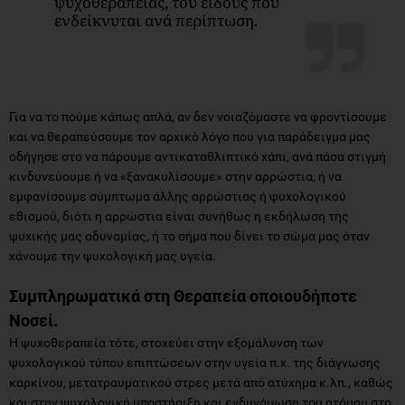
ψυχοθεραπείας, του είδους που
ενδείκνυται ανά περίπτωση.
Για να το πούμε κάπως απλά, αν δεν νοιαζόμαστε να φροντίσουμε
και να θεραπεύσουμε τον αρχικό λόγο που για παράδειγμα μας
οδήγησε στο να πάρουμε αντικαταθλιπτικό χάπι, ανά πάσα στιγμή
κινδυνεύουμε ή να «ξανακυλίσουμε» στην αρρώστια, ή να
εμφανίσουμε σύμπτωμα άλλης αρρώστιας ή ψυχολογικού
εθισμού, διότι η αρρώστια είναι συνήθως η εκδήλωση της
ψυχικής μας αδυναμίας, ή το σήμα που δίνει το σώμα μας όταν
χάνουμε την ψυχολογική μας υγεία.
Συμπληρωματικά στη Θεραπεία οποιουδήποτε
Νοσεί.
Η ψυχοθεραπεία τότε, στοχεύει στην εξομάλυνση των
ψυχολογικού τύπου επιπτώσεων στην υγεία π.χ. της διάγνωσης
καρκίνου, μετατραυματικού στρες μετά από ατύχημα κ.λπ., καθώς
και στην ψυχολογική υποστήριξη και ενδυνάμωση του ατόμου στο