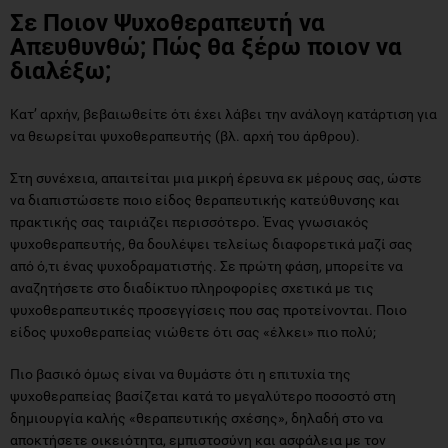
Σε Ποιον Ψυχοθεραπευτή να
Απευθυνθώ; Πώς θα ξέρω ποιον να
διαλέξω;
Κατ’ αρχήν, βεβαιωθείτε ότι έχει λάβει την ανάλογη κατάρτιση για
να θεωρείται ψυχοθεραπευτής (βλ. αρχή του άρθρου).
Στη συνέχεια, απαιτείται μια μικρή έρευνα εκ μέρους σας, ώστε
να διαπιστώσετε ποιο είδος θεραπευτικής κατεύθυνσης και
πρακτικής σας ταιριάζει περισσότερο. Ένας γνωσιακός
ψυχοθεραπευτής, θα δουλέψει τελείως διαφορετικά μαζί σας
από ό,τι ένας ψυχοδραματιστής. Σε πρώτη φάση, μπορείτε να
αναζητήσετε στο διαδίκτυο πληροφορίες σχετικά με τις
ψυχοθεραπευτικές προσεγγίσεις που σας προτείνονται. Ποιο
είδος ψυχοθεραπείας νιώθετε ότι σας «έλκει» πιο πολύ;
Πιο βασικό όμως είναι να θυμάστε ότι η επιτυχία της
ψυχοθεραπείας βασίζεται κατά το μεγαλύτερο ποσοστό στη
δημιουργία καλής «θεραπευτικής σχέσης», δηλαδή στο να
αποκτήσετε οικειότητα, εμπιστοσύνη και ασφάλεια με τον