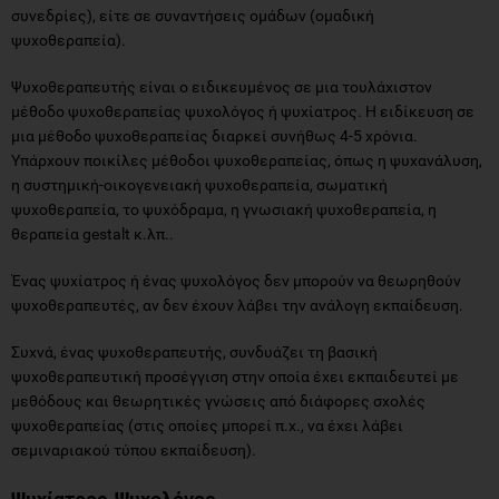
συνεδρίες), είτε σε συναντήσεις ομάδων (ομαδική
ψυχοθεραπεία).
Ψυχοθεραπευτής είναι ο ειδικευμένος σε μια τουλάχιστον
μέθοδο ψυχοθεραπείας ψυχολόγος ή ψυχίατρος. Η ειδίκευση σε
μια μέθοδο ψυχοθεραπείας διαρκεί συνήθως 4-5 χρόνια.
Υπάρχουν ποικίλες μέθοδοι ψυχοθεραπείας, όπως η ψυχανάλυση,
η συστημική-οικογενειακή ψυχοθεραπεία, σωματική
ψυχοθεραπεία, το ψυχόδραμα, η γνωσιακή ψυχοθεραπεία, η
θεραπεία gestalt κ.λπ..
Ένας ψυχίατρος ή ένας ψυχολόγος δεν μπορούν να θεωρηθούν
ψυχοθεραπευτές, αν δεν έχουν λάβει την ανάλογη εκπαίδευση.
Συχνά, ένας ψυχοθεραπευτής, συνδυάζει τη βασική
ψυχοθεραπευτική προσέγγιση στην οποία έχει εκπαιδευτεί με
μεθόδους και θεωρητικές γνώσεις από διάφορες σχολές
ψυχοθεραπείας (στις οποίες μπορεί π.χ., να έχει λάβει
σεμιναριακού τύπου εκπαίδευση).