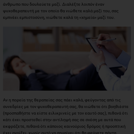
άνθρωπο που δουλεύετε μαζί. Διαλέξτε λοιπόν έναν
ψυχοθεραπευτή με τον οποίο θα νιώθετε καλά μαζί του, σας
εμπνέει εμπιστοσύνη, νιώθετε καλά τη «χημεία» μαζί του.
Αν η πορεία της θεραπείας σας πάει καλά, φεύγοντας από τις
συνεδρίες με τον ψυχοθεραπευτή σας, θα νιώθετε ότι βοηθιέστε
(προσπαθήστε να είστε ειλικρινείς με τον εαυτό σας), πιθανά ότι
κάτι έχει προστεθεί στην αντίληψή σας σε σχέση με αυτά που
εκφράζετε, πιθανά ότι κάποιος καινούριος δρόμος ή προοπτική
έχει ανοίξει, χωρίς αυτό να σημαίνει ότι θα φεύγετε πάντα