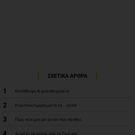
ΣΧΕΤΙΚΑ ΑΡΘΡΑ
1
Κατάθλιψη & ψυχοθεραπεία
2
Η αυτοεκτίμηση μετά τα ...ήντα!
3
Πώς να είμαι με αυτόν που πενθεί;
4
Διώξτε το άγχος από τη ζωή σας