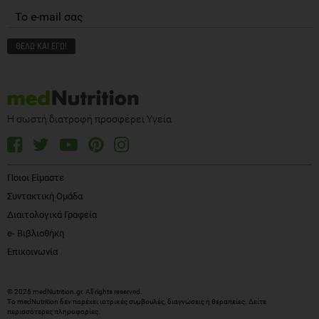
Η σωστή διατροφή προσφέρει Υγεία
Ποιοι Είμαστε
Συντακτική Ομάδα
Διαιτολογικά Γραφεία
e- Βιβλιοθήκη
Επικοινωνία
© 2026 medNutrition.gr. All rights reserved.
Το medNutrition δεν παρέχει ιατρικές συμβουλές, διαγνώσεις ή θεραπείες.
Δείτε
περισσότερες πληροφορίες
.