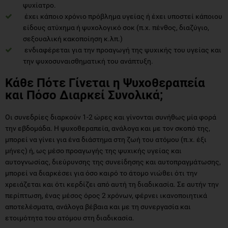
ψυχίατρο.
έχει κάποιο χρόνιο πρόβλημα υγείας ή έχει υποστεί κάποιου
είδους ατύχημα ή ψυχολογικό σοκ (π.χ. πένθος, διαζύγιο,
σεξουαλική κακοποίηση κ.λπ.)
ενδιαφέρεται για την προαγωγή της ψυχικής του υγείας και
την ψυχοσυναισθηματική του ανάπτυξη.
Κάθε Πότε Γίνεται η Ψυχοθεραπεία
και Πόσο Διαρκεί Συνολικά;
Οι συνεδρίες διαρκούν 1-2 ώρες και γίνονται συνήθως μία φορά
την εβδομάδα. Η ψυχοθεραπεία, ανάλογα και με τον σκοπό της,
μπορεί να γίνει για ένα διάστημα στη ζωή του ατόμου (π.χ. έξι
μήνες) ή, ως μέσο προαγωγής της ψυχικής υγείας και
αυτογνωσίας, διεύρυνσης της συνείδησης και αυτοπραγμάτωσης,
μπορεί να διαρκέσει για όσο καιρό το άτομο νιώθει ότι την
χρειάζεται και ότι κερδίζει από αυτή τη διαδικασία. Σε αυτήν την
περίπτωση, ένας μέσος όρος 2 χρόνων, φέρνει ικανοποιητικά
αποτελέσματα, ανάλογα βέβαια και με τη συνεργασία και
ετοιμότητα του ατόμου στη διαδικασία.