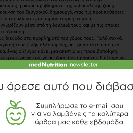
σικακίας ή ακόμη προβλήματα της σεξουαλικής ζωής
κρυνση του ζευγαριού, δημιουργώντας τις προϋποθέσεις
ι’ αυτό άλλωστε, οι περισσότερες σχέσεις
 γνωρίζουν μέσα από τη δουλειά τους και με τις οποίες
τική σχέση.
ως διέξοδο στα προβλήματά του γάμου τους. Πολύ συχνά,
ζυγικής τους ζωής αλλοιωμένη, με τρόπο τέτοιο που να
κά, ένας σύζυγός κάνει μια απιστία ως προειδοποίηση,
στη σύντροφό του, γι’ αυτό και δεν προσέχει ιδιαίτερα να
ίναι η ανάγκη να νιώσουν ότι είναι επιθυμητοί. Μετά από
βος ότι δεν «μετράνε» ως άνδρες. Όταν βρίσκουν την
νται και … πέφτουν στην αγκαλιά της. Η περιέργεια για
νου μπορούν επίσης να οδηγήσουν κάποιον σε
εθισμός στο σεξ, στον έρωτα και στα ειδύλλια οδηγούν σε
, οι άνδρες παρουσιάζουν ψυχαναγκαστική σεξουαλική
λούς σεξουαλικούς συντρόφους, η οποία είναι έντονη,
υ του άτομου.