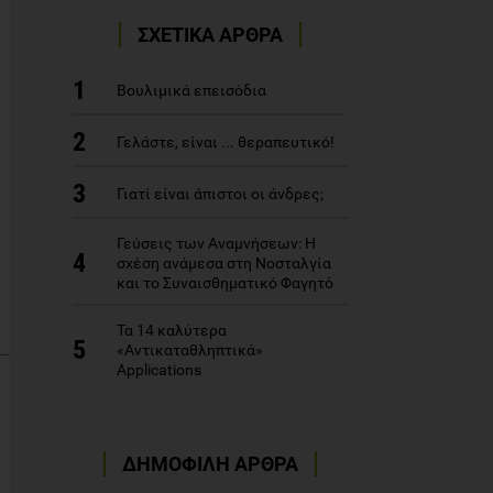
ΣΧΕΤΙΚΑ ΑΡΘΡΑ
1
Βουλιμικά επεισόδια
2
Γελάστε, είναι ... θεραπευτικό!
3
Γιατί είναι άπιστοι οι άνδρες;
Γεύσεις των Αναμνήσεων: Η
4
σχέση ανάμεσα στη Νοσταλγία
και το Συναισθηματικό Φαγητό
Τα 14 καλύτερα
5
«Αντικαταθληπτικά»
Applications
ΔΗΜΟΦΙΛΗ ΑΡΘΡΑ