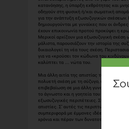
κατανόησης, η ύπαρξη εχθρότητας και μνη
οδηγούν στη φυσική ή/και σωματική απομά
για την ανάπτυξη εξωσυζυγικών σχέσεων. Γ
δημιουργούνται με γυναίκες που οι άνδρες
έχουν επικοινωνία προτού προκύψει η ερω
Μερικοί αρχίζουν μια εξωσυζυγική σχέση 
μάλιστα, παρουσιάζουν την ιστορία της συ
δικαιολογεί τη νέα τους σχέση. Περιστασια
για να «κρούσει τον κώδωνα του κινδύνου» 
καλύπτει τα … νώτα του.
Μια άλλη αιτία της απιστίας των ανδρών, ε
πολυετή σχέση με τη σύζυγο, υπάρχει ο φό
επιβεβαίωση σε μια άλλη γυναίκα κολακεύο
το άγνωστο και η γοητεία του απαγορευμέ
εξωσυζυγικές περιπέτειες. Σπανιότερα, ο 
απιστίες. Σ’ αυτές τις περιπτώσεις, όμως
συμπεριφορά με έμμονες ιδέες και πολλαπ
χρόνια και πέραν των δυνατοτήτων ελέγχο