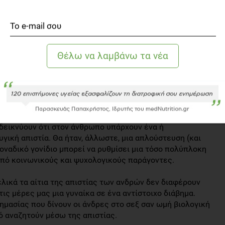
ου απέκτησε κατά την παιδική του ηλικία, σε συνδυασμό
οινωνικές επιδράσεις επηρεάζουν τη συμπεριφορά στο
δί, για παράδειγμα, ο άνδρας έβλεπε τον πατέρα του να
ψει τη συμπεριφορά του. Επιπλέον, σύμφωνα με την
 συνέπεια πρώιμων βιωμάτων με τη μητέρα τους,
λικότητα. Έτσι, μπορούν να λειτουργήσουν σεξουαλικά
α». Όταν η σύντροφός τους γίνεται μητέρα, χάνει για
ίσκουν μια άλλη γυναίκα για να παίξει τον συγκεκριμένο
 γονίδια που να αιτιολογούν την απιστία. Οι ενδείξεις
δεικνύουν ότι στον άνθρωπο υπάρχουν ένα ή
γική απιστία. Θα ήταν, άλλωστε, μια απλούστευση (και
μοναδικό γονίδιο μπορεί να ρυθμίσει μια τόσο πολύπλοκη
από κοινωνικούς και ψυχολογικούς παράγοντες.
ελικά τα αίτια της απιστίας των ανδρών δεν διαφέρουν
ις μέρες μας μια γυναίκα σε ένα αντίστοιχο διάβημα.
 σημασίας που δίνουν οι άνδρες στο σεξ σαν ωμή βιολογική
ό αναζητούν μέσω της απιστίας.