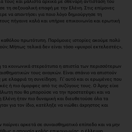
α τους και μάλιστα αρχικά με σθεναρή αντίσταση του
ησε τη σεξουαλική επαφή με την Ελένη. Στις επίμονες
ερε να απαντήσει για ποιο λόγο δημιούργησε τη
τους πήγαινε καλά και υπήρχε επικοινωνία και ερωτική
αι καθόλου πρωτότυπη. Παρόμοιες ιστορίες ακούμε πολύ
τούν; Μήπως τελικά δεν είναι τόσο «ψυχροί εκτελεστές»,
ή τα κοινωνικά στερεότυπα η απιστία των περισσότερων
αισθηματικών τους αναγκών. Είναι σπάνιο να απιστούν
 με ελαφριά τη συνείδηση. Γι’ αυτό και οι ερωμένες που
ικές ή πιο όμορφες από τις συζύγους τους. Ο Άρης είχε
υάλωτη που θα μπορούσε να την προστατέψει και να
η Ελένη ήταν πιο δυναμική και διευθετούσε όλα τα
ταν για τον ίδιο, κατέληξε να νιώθει άχρηστος και
ν παίρνει αρκετά σε συναισθηματικό επίπεδο και να μην
νήθως η απουσία καλής επικοινωνίας, η έλλειψη