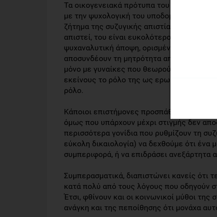
Τα οικογενειακά πρότυπα του κάθε άνδρα π
με την ψυχολογική του υποδομή και τις κ
ζήτημα της συζυγικής απιστίας. Αν σαν παι
απιστεί, του είναι ευκολότερο να αντιγρά
ψυχαναλυτική άποψη, ορισμένοι άνδρες ως
αποσυνδέουν τη μητρότητα από την σεξουα
μόνο με γυναίκες που θεωρούν «αντικείμεν
εκείνους το ρόλο της ως ερωμένη. Έτσι, βρ
ρόλο.
Κάποιοι επιστήμονες προσπάθησαν να βρουν
όμως που υπάρχουν μέχρι στιγμής δεν απο
περισσότερα γονίδια που ρυθμίζουν τη συζυ
εύκολη δικαιολογία) να δεχθούμε ότι ένα 
συμπεριφορά, ή να επιδράσει ανεξάρτητα 
Συμπερασματικά, διαπιστώνει κανείς ότι τ
κατά πολύ από τους λόγους που οδηγούν στ
Έτσι, φθίνουν και οι κοινωνικοί μύθοι της
ανάγκη και της πεποίθησης ότι μονάχα αυτ