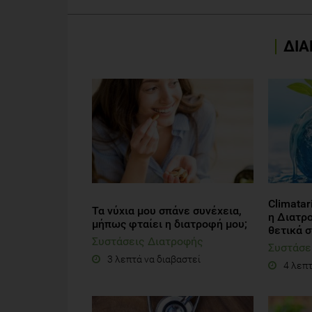
ΔΙΑ
Climatar
Τα νύχια μου σπάνε συνέχεια,
η Διατρ
μήπως φταίει η διατροφή μου;
θετικά 
Συστάσεις Διατροφής
Συστάσε
3 λεπτά να διαβαστεί
4 λεπτ