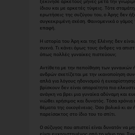
ξεκίνησε αρκετούς μήνες μετά την γνωριμί
ίδιου και με αρκετές τύψεις. Τότε σταμάτ
ερωτήσεις της συζύγου του, ο Άρης δεν ήξ
συγκεκριμένη σχέση. Φαινομενικά ο γάμος 
επαφή.
Η ιστορία του Άρη και της Ελένης δεν είν
συχνά. Τι κάνει όμως τους άνδρες να απισ
όπως πολλές γυναίκες πιστεύουν;
Αντίθετα με την πεποίθηση των γυναικών 
ανδρών σχετίζεται με την ικανοποίηση συν
απλά για λόγους ηδονισμού ή ευχαρίστησης
βρίσκουν δεν είναι απαραίτητα πιο ελκυστ
ανάγκη να βρει μια γυναίκα αδύναμη και ε
νιώθει χρήσιμος και δυνατός. Τόσα χρόνια 
θέματα της οικογένειας. Όσο βολικό κι αν ή
παρείσακτος στο ίδιο του το σπίτι.
Ο σύζυγος που απιστεί είναι δυνατόν να μη
είναι ευχαριστημένος από το γάμο του. Συ