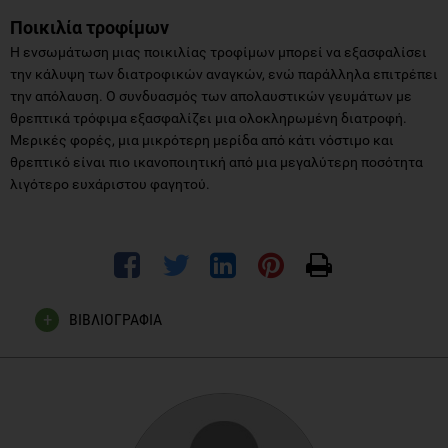
Ποικιλία τροφίμων
Η ενσωμάτωση μιας ποικιλίας τροφίμων μπορεί να εξασφαλίσει
την κάλυψη των διατροφικών αναγκών, ενώ παράλληλα επιτρέπει
την απόλαυση. Ο συνδυασμός των απολαυστικών γευμάτων με
θρεπτικά τρόφιμα εξασφαλίζει μια ολοκληρωμένη διατροφή.
Μερικές φορές, μια μικρότερη μερίδα από κάτι νόστιμο και
θρεπτικό είναι πιο ικανοποιητική από μια μεγαλύτερη ποσότητα
λιγότερο ευχάριστου φαγητού.
ΒΙΒΛΙΟΓΡΑΦΙΑ
Minich DM. A Review of the Science of Colorful, Plant-Based
Food and Practical Strategies for "Eating the Rainbow". J
Nutr Metab. 2019 Jun 2;2019:2125070. doi:
10.1155/2019/2125070. Erratum in: J Nutr Metab. 2020