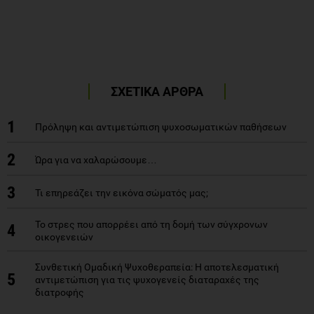
ΣΧΕΤΙΚΑ ΑΡΘΡΑ
1
Πρόληψη και αντιμετώπιση ψυχοσωματικών παθήσεων
2
Ώρα για να χαλαρώσουμε…
3
Τι επηρεάζει την εικόνα σώματός μας;
Το στρες που απορρέει από τη δομή των σύγχρονων
4
οικογενειών
Συνθετική Ομαδική Ψυχοθεραπεία: Η αποτελεσματική
5
αντιμετώπιση για τις ψυχογενείς διαταραχές της
διατροφής