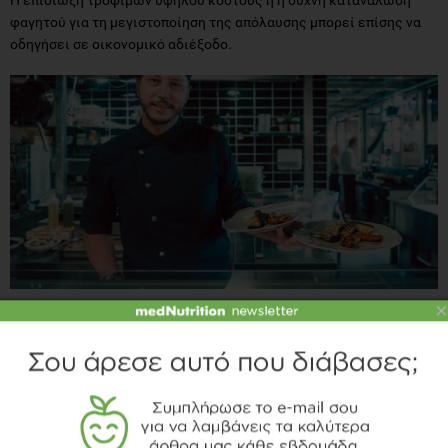
φαγητού για τη μεγιστοποίηση της απόλαυσης μπορεί επίσης να
οδηγήσει σε οικονομικό αδιέξοδο.
×
Τρόποι αποφυγής κινδύνων
Για να μετριάσεις αυτούς τους κινδύνους, είναι σημαντικό να
βρεις μια ισορροπία μεταξύ της απόλαυσης του φαγητού και της
διατήρησης μιας υγιεινής, ποικίλης διατροφής: