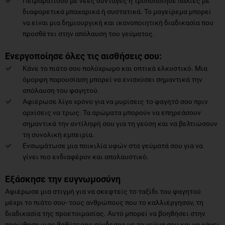
Πειραματίσου με νέες συνταγές ή τροποποίησε παλιές με
διαφορετικά μπαχαρικά ή συστατικά. Το μαγείρεμα μπορεί
να είναι μια δημιουργική και ικανοποιητική διαδικασία που
προσθέτει στην απόλαυση του γεύματος.
Ενεργοποίησε όλες τις αισθήσεις σου:
Κάνε το πιάτο σου πολύχρωμο και οπτικά ελκυστικό. Μια
όμορφη παρουσίαση μπορεί να ενισχύσει σημαντικά την
απόλαυση του φαγητού.
Αφιέρωσε λίγο χρόνο για να μυρίσεις το φαγητό σου πριν
αρχίσεις να τρως. Τα αρώματα μπορούν να επηρεάσουν
σημαντικά την αντίληψή σου για τη γεύση και να βελτιώσουν
τη συνολική εμπειρία.
Ενσωμάτωσε μια ποικιλία υφών στα γεύματά σου για να
γίνει πιο ενδιαφέρον και απολαυστικό.
Εξάσκησε την ευγνωμοσύνη
Αφιέρωσε μια στιγμή για να σκεφτείς το ταξίδι του φαγητού
μέχρι το πιάτο σου- τους ανθρώπους που το καλλιέργησαν, τη
διαδικασία της προετοιμασίας. Αυτό μπορεί να βοηθήσει στην
προώθηση μιας βαθύτερης σύνδεσης με το γεύμα σου και να κάνει