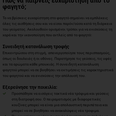
Πως να παίρνεις ευχαρίστηση από το
φαγητό;
Το να βρίσκεις ευχαρίστηση στο φαγητό σημαίνει να εμπλέκεις
όλες τις αισθήσεις σου και να είσαι παρόν/ούσα κατά τη διάρκεια
του γεύματος. Ακολουθούν ορισμένοι τρόποι για να ενισχύσεις τη
χαρά και την ικανοποίηση που αντλείς από το φαγητό:
Συνειδητή κατανάλωση τροφής
Επικεντρώσου στη στιγμή, απενεργοποίησε τους περισπασμούς,
όπως οι δουλειές ή οι οθόνες. Παρατήρησε τις γεύσεις, τις υφές
και τα αρώματα κάθε μπουκιάς. Η συνειδητή κατανάλωση
φαγητού μπορεί να σε βοηθήσει να εκτιμήσεις τις χαρακτηριστικά
του φαγητού και να ενισχύσεις την απόλαυσή του.
Εξερεύνησε την ποικιλία:
Προσπάθησε να εισάγεις τακτικά νέα τρόφιμα και γεύσεις
στη διατροφή σου. Ο πειραματισμός με διαφορετικές
κουζίνες μπορεί να είναι μια απολαυστική περιπέτεια και
μπορεί να σε βοηθήσει να ανακαλύψεις νέα τροφιμα.