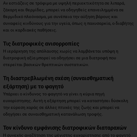
Αν εστιάζεις σε τρόφιμα με υψηλή περιεκτικότητα σε λιπαρά,
ζάχαρη και θερμίδες, μπορεί να οδηγηθείς επανειλημμένα σε
θερμιδικό πλεόνασμα, με συνέπεια την αύξηση βάρους και
συναφείς κινδύνους για την υγεία, όπως η παχυσαρκία, ο διαβήτης
και οι καρδιακές παθήσεις.
Τις διατροφικές ανισορροπίες
Η ιεράρχηση της απόλαυσης χωρίς να λαμβάνεται υπόψη η
διατροφική αξία μπορεί να οδηγήσει σε μια διατροφή που
στερείται βασικών θρεπτικών συστατικών.
Τη διαστρεβλωμένη σχέση (συναισθηματική
εξάρτηση) με το φαγητό
Υπάρχει ο κίνδυνος το φαγητό να γίνει η κύρια πηγή
ευχαρίστησης. Αυτή η εξάρτηση μπορεί να καταστήσει δύσκολη
την εύρεση χαράς σε άλλες πτυχές της ζωής και μπορεί να
οδηγήσει σε συναισθηματική κατανάλωση τροφής.
Τον κίνδυνο εμφάνισης διατροφικών διαταραχών
Η συνεχής αναζήτηση της μέγιστης ευχαρίστησης από το φαγητό