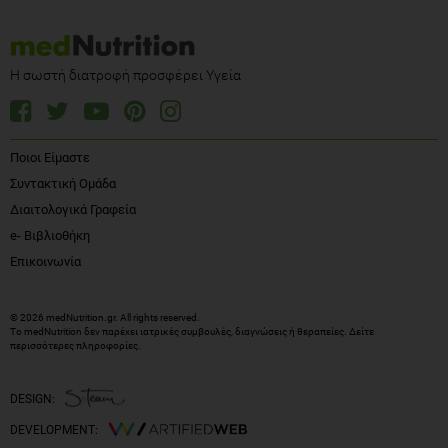
Η σωστή διατροφή προσφέρει Υγεία
Ποιοι Είμαστε
Συντακτική Ομάδα
Διαιτολογικά Γραφεία
e- Βιβλιοθήκη
Επικοινωνία
© 2026 medNutrition.gr. All rights reserved.
Το medNutrition δεν παρέχει ιατρικές συμβουλές, διαγνώσεις ή θεραπείες.
Δείτε
περισσότερες πληροφορίες
.
DESIGN:
DEVELOPMENT: