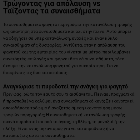
Τρώγοντας για απόλαυση
vs
Ταΐζοντας τα συναισθήματα
Το συναισθηματικό φαγητό περιγράφει την κατανάλωση τροφής
ως απάντηση στα συναισθήματα και όχι στην πείνα. Αυτό μπορεί
να οδηγήσει σε υπερκατανάλωση, ενοχές και έναν κύκλο
συναισθηματικής δυσφορίας. Αντίθετα, όταν η απόλαυση του
φαγητού και της εμπειρίας του γίνεται με μέτρο, περιλαμβάνει
συνειδητές επιλογές και φέρνει θετικά συναισθήματα, τότε
έχουμε την κατανάλωση φαγητού για ευχαρίστηση. Για να
διακρίνεις τις δυο καταστάσεις:
Aναγνώρισε τι πυροδοτεί την ανάγκη για φαγητό
Πριν φας, ρώτα τον εαυτό σου τι αισθάνεται. Πεινάει πραγματικά
ή προσπαθεί να καλύψει ένα συναισθηματικό κενό; Σε ικανοποιεί
οποιοδήποτε τρόφιμο ή αναζητάς άμεση ικανοποίηση μέσω
τροφών παρηγοριάς; Η συναισθηματική κατανάλωση τροφής
συχνά πυροδοτείται από το άγχος, τη θλίψη, τη μοναξιά ή την
πλήξη. Είναι ένας μηχανισμός για να καταπραΰνεις ή να
καταπιέζεις αυτά τα συναισθήματα.