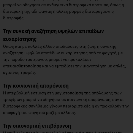
μπορεί να οδηγήσει σε ανθυγιεινά διατροφικά πρότυπα, όπως η
διαταραχή της αδηφαγίας ή άλλες μορφές διαταραγμένης
διατροφής.
Την συνεχή αναζήτηση υψηλών επιπέδων
ευχαρίστησης
Όπως και με πολλές άλλες απολαύσεις στη ζωή, η συνεχής
αναζήτηση υψηλών επιπέδων ευχαρίστησης από το φαγητό, με
την πάροδο του χρόνου, μπορεί να προκαλέσει
απευαισθητοποίηση και να εμποδίσει την ικανοποίηση με απλές,
υγιεινές τροφές.
Την κοινωνική απομόνωση
Η υπερβολική εστίαση στη μεγιστοποίηση της απόλαυσης των
τροφίμων μπορεί να οδηγήσει σε κοινωνική απομόνωση, εάν οι
διατροφικές συνήθειες γίνουν περιοριστικές ή αν προκαλούν την
αποφυγή του φαγητού μαζί με άλλους.
Την οικονομική επιβάρυνση
Η επιδίωξη τροφίμων υψηλού κόστους ή η συχνή κατανάλωση