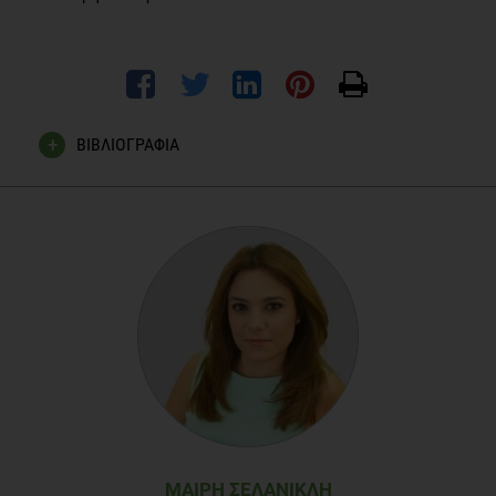
ΒΙΒΛΙΟΓΡΑΦΙΑ
Heird WC. “Nutritional requirements during infancy and
childhood”. In: Modern Nutrition in Health and Disease. Lea &
Febiger, Philadelphia, 1994, pp 740-49.
Hendricks KM & Badruddin SH (1992) Weaning
recommendations: the scientific basis. Nutr Rev, 50, 125-33.
Satter E (1990) The feeding relationship: problems and
interventions. J Pediatr, 117, S181-9.
ΜΑΊΡΗ ΣΕΛΑΝΙΚΛΉ