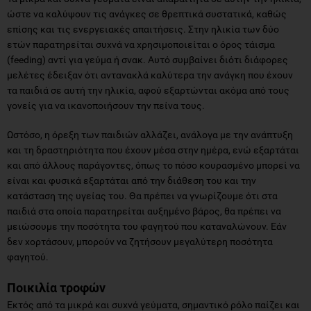
ώστε να καλύψουν τις ανάγκες σε θρεπτικά συστατικά, καθώς
επίσης και τις ενεργειακές απαιτήσεις. Στην ηλικία των δύο
ετών παρατηρείται συχνά να χρησιμοποιείται ο όρος τάισμα
(feeding) αντί για γεύμα ή σνακ. Αυτό συμβαίνει διότι διάφορες
μελέτες έδειξαν ότι αντανακλά καλύτερα την ανάγκη που έχουν
τα παιδιά σε αυτή την ηλικία, αφού εξαρτώνται ακόμα από τους
γονείς για να ικανοποιήσουν την πείνα τους.
Ωστόσο, η όρεξη των παιδιών αλλάζει, ανάλογα με την ανάπτυξη
και τη δραστηριότητα που έχουν μέσα στην ημέρα, ενώ εξαρτάται
και από άλλους παράγοντες, όπως το πόσο κουρασμένο μπορεί να
είναι και φυσικά εξαρτάται από την διάθεση του και την
κατάσταση της υγείας του. Θα πρέπει να γνωρίζουμε ότι στα
παιδιά στα οποία παρατηρείται αυξημένο βάρος, θα πρέπει να
μειώσουμε την ποσότητα του φαγητού που καταναλώνουν. Εάν
δεν χορτάσουν, μπορούν να ζητήσουν μεγαλύτερη ποσότητα
φαγητού.
Ποικιλία τροφών
Εκτός από τα μικρά και συχνά γεύματα, σημαντικό ρόλο παίζει και