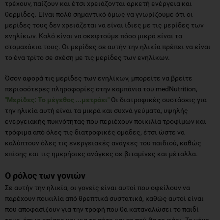
τρέχουν, παίζουν και έτσι χρειάζονται αρκετή ενέργεια και
θερμίδες. Είναι πολύ σημαντικό όμως να γνωρίζουμε ότι οι
μερίδες τους δεν χρειάζεται να είναι ίδιες με τις μερίδες των
ενηλίκων. Καλό είναι να σκεφτούμε πόσο μικρά είναι τα
στομαχάκια τους. Οι μερίδες σε αυτήν την ηλικία πρέπει να είναι
το ένα τρίτο σε σχέση με τις μερίδες των ενηλίκων.
Όσον αφορά τις μερίδες των ενηλίκων, μπορείτε να βρείτε
περισσότερες πληροφορίες στην καμπάνια του medNutrition,
"Μερίδες: Το μέγεθος ...μετράει"
Οι διατροφικές συστάσεις για
την ηλικία αυτή είναι τα μικρά και συχνά γεύματα, υψηλής
ενεργειακής πυκνότητας που περιέχουν ποικιλία τροφίμων και
τρόφιμα από όλες τις διατροφικές ομάδες, έτσι ώστε να
καλύπτουν όλες τις ενεργειακές ανάγκες του παιδιού, καθώς
επίσης και τις ημερήσιες ανάγκες σε βιταμίνες και μέταλλα.
Ο ρόλος των γονιών
Σε αυτήν την ηλικία, οι γονείς είναι αυτοί που οφείλουν να
παρέχουν ποικιλία από θρεπτικά συστατικά, καθώς αυτοί είναι
που αποφασίζουν για την τροφή που θα καταναλώσει το παιδί
τους, όπως επίσης και για το πότε και το πού θα το φάει. Το μόνο