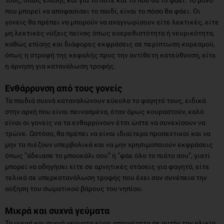
που μπορεί να αποφασίσει το παιδί, είναι το πόσο θα φάει. Οι
γονείς θα πρέπει να μπορούν να αναγνωρίσουν είτε λεκτικές, είτε
μη λεκτικές νύξεις πείνας όπως ευερεθιστότητα ή νευρικότητα,
καθώς επίσης και διάφορες εκφράσεις σε περίπτωση κορεσμού,
όπως η στροφή της κεφαλής προς την αντίθετη κατεύθυνση, είτε
η άρνηση για κατανάλωση τροφής.
Ενθάρρυνση από τους γονείς
Τα παιδιά συχνά καταναλώνουν εύκολα το φαγητό τους, ειδικά
στην αρχή που είναι πεινασμένα, όταν όμως κουραστούν, καλό
είναι οι γονείς να τα ενθαρρύνουν έτσι ώστε να συνεχίσουν να
τρώνε. Ωστόσο, θα πρέπει να είναι ιδιαίτερα προσεχτικοί και να
μην τα πιέζουν υπερβολικά και να μην χρησιμοποιούν εκφράσεις
όπως “άδειασε το μπουκάλι σου” ή “φάε όλο το πιάτο σου”, γιατί
μπορεί να οδηγήσει είτε σε αρνητικές στάσεις για φαγητό, είτε
τελικά σε υπερκατανάλωση τροφής που έχει σαν συνέπεια την
αύξηση του σωματικού βάρους του νηπίου.
Μικρά και συχνά γεύματα
Τα μικρά και συχνά γεύματα είναι απαραίτητα σε αυτήν την ηλικία,