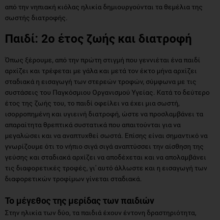
από την νηπιακή κιόλας ηλικία δημιουργούνται τα θεμέλια της
σωστής διατροφής.
Παιδί: 2ο έτος ζωής και διατροφή
Όπως ξέρουμε, από την πρώτη στιγμή που γεννιέται ένα παιδί
αρχίζει και τρέφεται με γάλα και μετά τον έκτο μήνα αρχίζει
σταδιακά η εισαγωγή των στερεών τροφών, σύμφωνα με τις
συστάσεις του Παγκόσμιου Οργανισμού Υγείας. Κατά το δεύτερο
έτος της ζωής του, το παιδί οφείλει να έχει μια σωστή,
ισορροπημένη και υγιεινή διατροφή, ώστε να προσλαμβάνει τα
απαραίτητα θρεπτικά συστατικά που απαιτούνται για να
μεγαλώσει και να αναπτυχθεί σωστά. Επίσης είναι σημαντικό να
γνωρίζουμε ότι το νήπιο σιγά σιγά αναπτύσσει την αίσθηση της
γεύσης και σταδιακά αρχίζει να αποδέχεται και να απολαμβάνει
τις διαφορετικές τροφές, γι' αυτό άλλωστε και η εισαγωγή των
διαφορετικών τροφίμων γίνεται σταδιακά.
Το μέγεθος της μερίδας των παιδιών
Στην ηλικία των δύο, τα παιδιά έχουν έντονη δραστηριότητα,