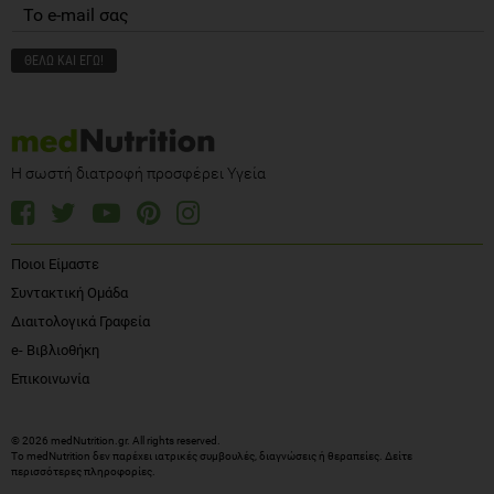
Η σωστή διατροφή προσφέρει Υγεία
Ποιοι Είμαστε
Συντακτική Ομάδα
Διαιτολογικά Γραφεία
e- Βιβλιοθήκη
Επικοινωνία
© 2026 medNutrition.gr. All rights reserved.
Το medNutrition δεν παρέχει ιατρικές συμβουλές, διαγνώσεις ή θεραπείες.
Δείτε
περισσότερες πληροφορίες
.