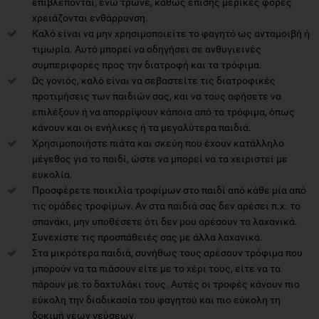
επιβλέπονται, ενώ τρώνε, καθώς επίσης μερικές φορές
χρειάζονται ενθάρρυνση.
Καλό είναι να μην χρησιμοποιείτε το φαγητό ως ανταμοιβή ή
τιμωρία. Αυτό μπορεί να οδηγήσει σε ανθυγιεινές
συμπεριφορές προς την διατροφή και τα τρόφιμα.
Ως γονιός, καλό είναι να σεβαστείτε τις διατροφικές
προτιμήσεις των παιδιών σας, και να τους αφήσετε να
επιλέξουν ή να απορρίψουν κάποια από τα τρόφιμα, όπως
κάνουν και οι ενήλικες ή τα μεγαλύτερα παιδιά.
Χρησιμοποιήστε πιάτα και σκεύη που έχουν κατάλληλο
μέγεθος για το παιδί, ώστε να μπορεί να τα χειριστεί με
ευκολία.
Προσφέρετε ποικιλία τροφίμων στο παιδί από κάθε μία από
τις ομάδες τροφίμων. Αν στα παιδιά σας δεν αρέσει π.χ. το
σπανάκι, μην υποθέσετε ότι δεν μου αρέσουν τα λαχανικά.
Συνεχίστε τις προσπάθειές σας με άλλα λαχανικά.
Στα μικρότερα παιδιά, συνήθως τους αρέσουν τρόφιμα που
μπορούν να τα πιάσουν είτε με το χέρι τους, είτε να τα
πάρουν με το δαχτυλάκι τους. Αυτές οι τροφές κάνουν πιο
εύκολη την διαδικασία του φαγητού και πιο εύκολη τη
δοκιμή νέων γεύσεων