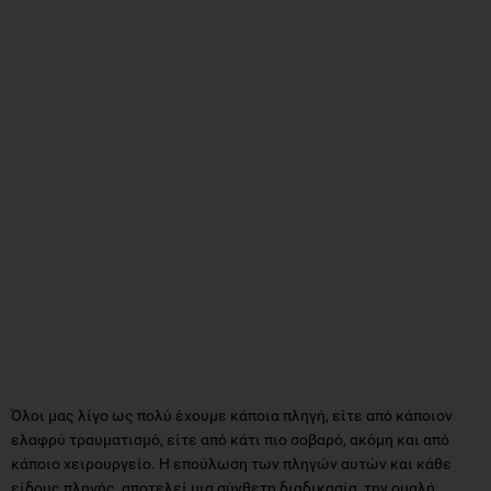
Όλοι μας λίγο ως πολύ έχουμε κάποια πληγή, είτε από κάποιον
ελαφρύ τραυματισμό, είτε από κάτι πιο σοβαρό, ακόμη και από
κάποιο χειρουργείο. Η επούλωση των πληγών αυτών και κάθε
είδους πληγής, αποτελεί μια σύνθετη διαδικασία, την ομαλή