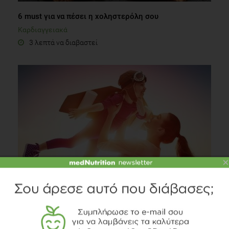
6 must για να πέσει η χοληστερόλη σου
Καρδιαγγειακά
3 λεπτά να διαβαστεί
×
Διατροφή για μικρούς πρωταθλητές
Οικογένεια
3 λεπτά να διαβαστεί