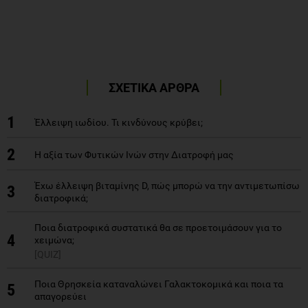
ΣΧΕΤΙΚΑ ΑΡΘΡΑ
1
Έλλειψη ιωδίου. Τι κινδύνους κρύβει;
2
Η αξία των Φυτικών Ινών στην Διατροφή μας
Έχω έλλειψη βιταμίνης D, πώς μπορώ να την αντιμετωπίσω
3
διατροφικά;
Ποια διατροφικά συστατικά θα σε προετοιμάσουν για το
4
χειμώνα;
[QUIZ]
Ποια Θρησκεία καταναλώνει Γαλακτοκομικά και ποια τα
5
απαγορεύει