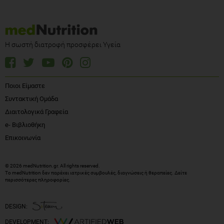
Η σωστή διατροφή προσφέρει Υγεία
Ποιοι Είμαστε
Συντακτική Ομάδα
Διαιτολογικά Γραφεία
e- Βιβλιοθήκη
Επικοινωνία
© 2026 medNutrition.gr. All rights reserved.
Το medNutrition δεν παρέχει ιατρικές συμβουλές, διαγνώσεις ή θεραπείες.
Δείτε
περισσότερες πληροφορίες
.
DESIGN:
DEVELOPMENT: