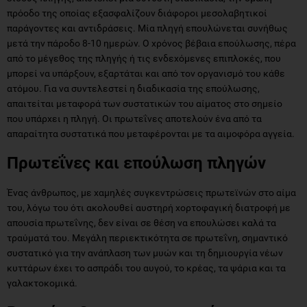
πρόοδο της οποίας εξασφαλίζουν διάφοροι μεσολαβητικοί
παράγοντες και αντιδράσεις. Mία πληγή επουλώνεται συνήθως
μετά την πάροδο 8-10 ημερών. O χρόνος βέβαια επούλωσης, πέρα
από το μέγεθος της πληγής ή τις ενδεχόμενες επιπλοκές, που
μπορεί να υπάρξουν, εξαρτάται και από τον οργανισμό του κάθε
ατόμου. Για να συντελεστεί η διαδικασία της επούλωσης,
απαιτείται μεταφορά των συστατικών του αίματος στο σημείο
που υπάρχει η πληγή. Oι πρωτεΐνες αποτελούν ένα από τα
απαραίτητα συστατικά που μεταφέρονται με τα αιμοφόρα αγγεία.
Πρωτεΐνες και επούλωση πληγών
Ένας άνθρωπος, με χαμηλές συγκεντρώσεις πρωτεϊνών στο αίμα
του, λόγω του ότι ακολουθεί αυστηρή χορτοφαγική διατροφή με
απουσία πρωτεΐνης, δεν είναι σε θέση να επουλώσει καλά τα
τραύματά του. Mεγάλη περιεκτικότητα σε πρωτεΐνη, σημαντικό
συστατικό για την ανάπλαση των μυών και τη δημιουργία νέων
κυττάρων έχει το ασπράδι του αυγού, το κρέας, τα ψάρια και τα
γαλακτοκομικά.